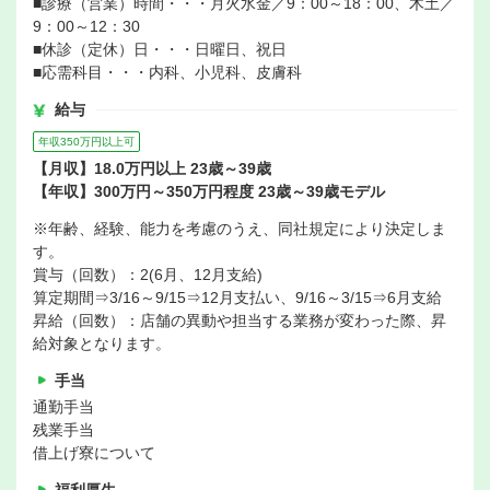
■診療（営業）時間・・・月火水金／9：00～18：00、木土／
9：00～12：30
■休診（定休）日・・・日曜日、祝日
■応需科目・・・内科、小児科、皮膚科
給与
年収350万円以上可
【月収】18.0万円以上 23歳～39歳
【年収】300万円～350万円程度 23歳～39歳モデル
※年齢、経験、能力を考慮のうえ、同社規定により決定しま
す。
賞与（回数）：2(6月、12月支給)
算定期間⇒3/16～9/15⇒12月支払い、9/16～3/15⇒6月支給
昇給（回数）：店舗の異動や担当する業務が変わった際、昇
給対象となります。
手当
通勤手当
残業手当
借上げ寮について