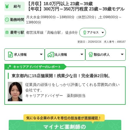
【月収】18.0万円以上 23歳～39歳
給与
【年収】300万円～350万円程度 23歳～39歳モデル
月火水金:09時00分～18時00分（休憩120分）,土:09時00分～
勤務時間
13時00分
最寄り駅
都営浅草線「高輪台駅」 徒歩8分
アクセス
更新日：2026/02/24 求人番号：498167
求人情報
法人情報
類似の求人
キャリアアドバイザーのレポート
東京都内に15店舗展開！残業少な目！完全週休2日制。
従業員の頑張りをしっかり評価してくれる雰囲気の良い
会社です。
キャリアアドバイザー 薬剤師担当