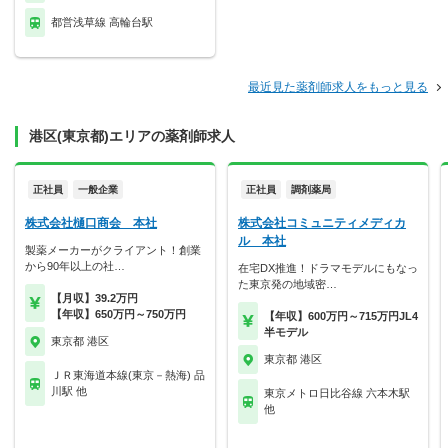
都営浅草線 高輪台駅
最近見た薬剤師求人をもっと見る
港区(東京都)エリアの薬剤師求人
正社員
一般企業
正社員
調剤薬局
株式会社樋口商会 本社
株式会社コミュニティメディカ
ル 本社
製薬メーカーがクライアント！創業
から90年以上の社…
在宅DX推進！ドラマモデルにもなっ
た東京発の地域密…
【月収】39.2万円
【年収】650万円～750万円
【年収】600万円～715万円JL4
半モデル
東京都 港区
東京都 港区
ＪＲ東海道本線(東京－熱海) 品
川駅 他
東京メトロ日比谷線 六本木駅
他