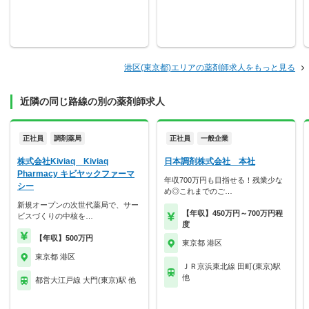
港区(東京都)エリアの薬剤師求人をもっと見る
近隣の同じ路線の別の薬剤師求人
正社員
調剤薬局
正社員
一般企業
株式会社Kiviaq Kiviaq
日本調剤株式会社 本社
Pharmacy キビヤックファーマ
年収700万円も目指せる！残業少な
シー
め◎これまでのご…
新規オープンの次世代薬局で、サー
【年収】450万円～700万円程
ビスづくりの中核を…
度
【年収】500万円
東京都 港区
東京都 港区
ＪＲ京浜東北線 田町(東京)駅
他
都営大江戸線 大門(東京)駅 他