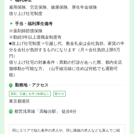
福利厚生
雇用保険、労災保険、健康保険、厚生年金保険
借り上げ社宅制度
手当・福利厚生備考
※薬剤師賠償保険
※勤続3年以上退職金制度有
■借上げ社宅制度⇒引越し代、敷金礼金は会社負担。家賃の半
分を会社が負担するものになります（月々会社負担上限5万
円）
借り上げ社宅の対象条件：異動の打診があった際、都内全店
舗移動が可能な方。（山手線沿線に住めば何処でも通勤可
能）
勤務地・アクセス
原則、引越しを伴う転勤なし
駅チカ
東京都港区
都営浅草線「高輪台駅」 徒歩8分
同じエリアで似た条件の求人や、同じ路線の求人なども喜んでご紹