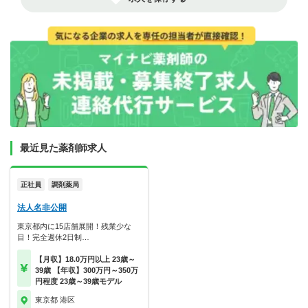
最近見た薬剤師求人
正社員
調剤薬局
法人名非公開
東京都内に15店舗展開！残業少な
目！完全週休2日制…
【月収】18.0万円以上 23歳～
39歳 【年収】300万円～350万
円程度 23歳～39歳モデル
東京都 港区