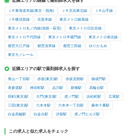
近隣エリアの路線で薬剤師求人を探す
ＪＲ東海道本線(東京－熱海)
ＪＲ京浜東北線
ＪＲ山手線
ＪＲ横須賀線
京急本線
東京メトロ銀座線
東京メトロ丸ノ内線(池袋－荻窪)
東京メトロ日比谷線
東京メトロ千代田線
東京メトロ半蔵門線
東京メトロ南北線
都営大江戸線
都営浅草線
都営三田線
ゆりかもめ
東京モノレール
近隣エリアの駅で薬剤師求人を探す
青山一丁目駅
赤坂(東京)駅
赤坂見附駅
御成門駅
表参道駅
神谷町駅
品川駅
新橋駅
高輪台駅
田町(東京)駅
大門(東京)駅
虎ノ門駅
浜松町駅
広尾駅
三田(東京)駅
六本木駅
六本木一丁目駅
麻布十番駅
白金高輪駅
白金台駅
汐留駅
虎ノ門ヒルズ駅
この求人と似た求人をチェック