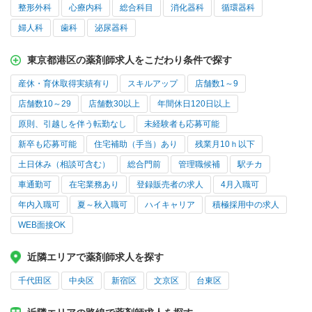
整形外科
心療内科
総合科目
消化器科
循環器科
婦人科
歯科
泌尿器科
東京都港区の薬剤師求人をこだわり条件で探す
産休・育休取得実績有り
スキルアップ
店舗数1～9
店舗数10～29
店舗数30以上
年間休日120日以上
原則、引越しを伴う転勤なし
未経験者も応募可能
新卒も応募可能
住宅補助（手当）あり
残業月10ｈ以下
土日休み（相談可含む）
総合門前
管理職候補
駅チカ
車通勤可
在宅業務あり
登録販売者の求人
4月入職可
年内入職可
夏～秋入職可
ハイキャリア
積極採用中の求人
WEB面接OK
近隣エリアで薬剤師求人を探す
千代田区
中央区
新宿区
文京区
台東区