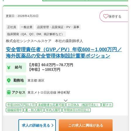
更新日：2026年4月20日
保存する
正社員
一般企業
品質管理・品質保証・PV・薬事
臨床開発（QA、QC、DM、統計解析など）
株式会社シンクスヘルスケア 本社の薬剤師求人
安全管理責任者（GVP／PV）年収600～1,000万円／
海外医薬品の安全管理体制設計重要ポジション
【月収】60.0万円～78.7万円
給与
【年収】～1003万円
勤務地
東京都 港区
アクセス
東京メトロ日比谷線 神谷町駅
年収1000万円以上可
未経験者も応募可能
土日休み（相談可含む）
駅チカ
積極採用中
夏～秋入職可
年内入職可
年間休日120日以上
求人の詳細を見る
この求人に興味がある