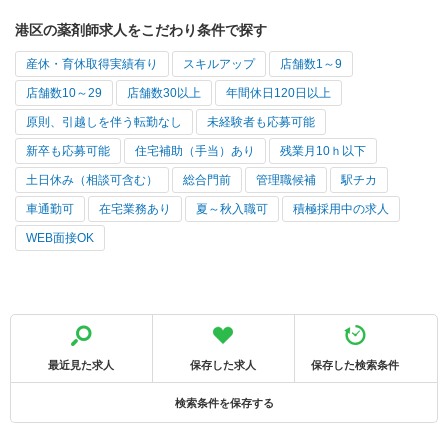
港区の薬剤師求人をこだわり条件で探す
産休・育休取得実績有り
スキルアップ
店舗数1～9
店舗数10～29
店舗数30以上
年間休日120日以上
原則、引越しを伴う転勤なし
未経験者も応募可能
新卒も応募可能
住宅補助（手当）あり
残業月10ｈ以下
土日休み（相談可含む）
総合門前
管理職候補
駅チカ
車通勤可
在宅業務あり
夏～秋入職可
積極採用中の求人
WEB面接OK
最近見た求人
保存した求人
保存した検索条件
検索条件を保存する