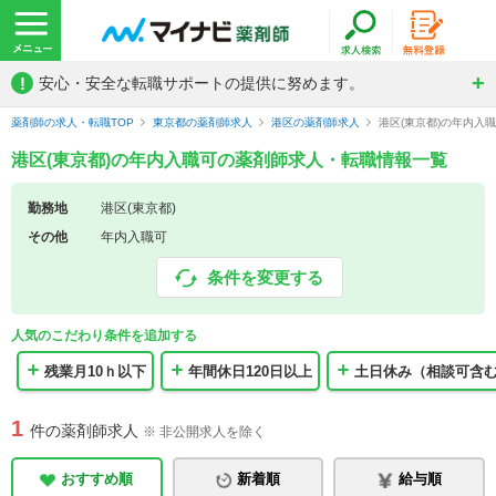
!
安心・安全な転職サポートの提供に努めます。
薬剤師の求人・転職TOP
東京都の薬剤師求人
港区の薬剤師求人
港区(東京都)の年内入
港区(東京都)の年内入職可の薬剤師求人・転職情報一覧
勤務地
港区(東京都)
その他
年内入職可
条件を変更する
人気のこだわり条件を追加する
残業月10ｈ以下
年間休日120日以上
土日休み（相談可含
1
件の薬剤師求人
※ 非公開求人を除く
おすすめ順
新着順
給与順