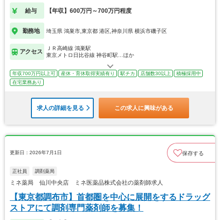
給与
【年収】600万円～700万円程度
勤務地
埼玉県 鴻巣市,東京都 港区,神奈川県 横浜市磯子区
ＪＲ高崎線 鴻巣駅
アクセス
東京メトロ日比谷線 神谷町駅…ほか
年収700万円以上可
産休・育休取得実績有り
駅チカ
店舗数30以上
積極採用中
在宅業務あり
求人の詳細を見る
この求人に興味がある
更新日：2026年7月1日
保存する
正社員
調剤薬局
ミネ薬局 仙川中央店 ミネ医薬品株式会社の薬剤師求人
【東京都調布市】首都圏を中心に展開をするドラッグ
ストアにて調剤専門薬剤師を募集！