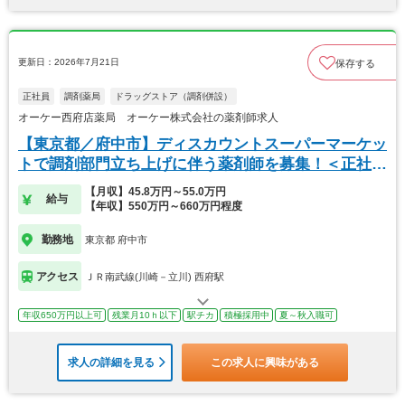
更新日：2026年7月21日
保存する
正社員
調剤薬局
ドラッグストア（調剤併設）
オーケー西府店薬局 オーケー株式会社の薬剤師求人
【東京都／府中市】ディスカウントスーパーマーケッ
トで調剤部門立ち上げに伴う薬剤師を募集！＜正社員
＞
【月収】45.8万円～55.0万円
給与
【年収】550万円～660万円程度
勤務地
東京都 府中市
アクセス
ＪＲ南武線(川崎－立川) 西府駅
年収650万円以上可
残業月10ｈ以下
駅チカ
積極採用中
夏～秋入職可
求人の詳細を見る
この求人に興味がある