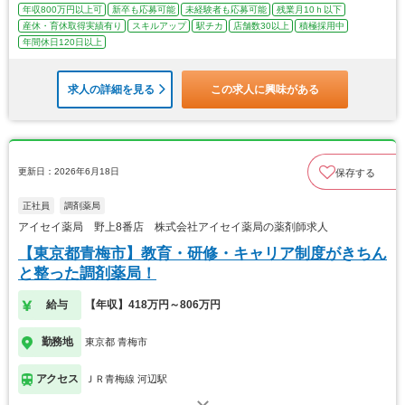
年収800万円以上可
新卒も応募可能
未経験者も応募可能
残業月10ｈ以下
産休・育休取得実績有り
スキルアップ
駅チカ
店舗数30以上
積極採用中
年間休日120日以上
求人の詳細を見る
この求人に興味がある
更新日：2026年6月18日
保存する
正社員
調剤薬局
アイセイ薬局 野上8番店 株式会社アイセイ薬局の薬剤師求人
【東京都青梅市】教育・研修・キャリア制度がきちん
と整った調剤薬局！
給与
【年収】418万円～806万円
勤務地
東京都 青梅市
アクセス
ＪＲ青梅線 河辺駅