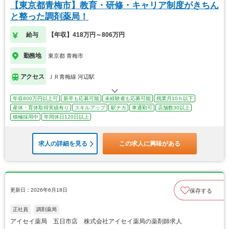
【東京都青梅市】教育・研修・キャリア制度がきちん
と整った調剤薬局！
給与
【年収】418万円～806万円
勤務地
東京都 青梅市
アクセス
ＪＲ青梅線 河辺駅
年収800万円以上可
新卒も応募可能
未経験者も応募可能
残業月10ｈ以下
産休・育休取得実績有り
スキルアップ
駅チカ
車通勤可
店舗数30以上
積極採用中
年間休日120日以上
求人の詳細を見る
この求人に興味がある
更新日：2026年6月18日
保存する
正社員
調剤薬局
アイセイ薬局 五日市店 株式会社アイセイ薬局の薬剤師求人