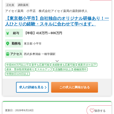
正社員
調剤薬局
アイセイ薬局 小平店 株式会社アイセイ薬局の薬剤師求人
【東京都小平市】自社独自のオリジナル研修あり！一
人ひとりの経験・スキルに合わせて学べます。
給与
【年収】418万円～806万円
勤務地
東京都 小平市
アクセス
西武多摩湖線 一橋学園駅
年収800万円以上可
新卒も応募可能
未経験者も応募可能
残業月10ｈ以下
産休・育休取得実績有り
スキルアップ
店舗数30以上
積極採用中
年間休日120日以上
求人の詳細を見る
この求人に興味がある
更新日：2026年6月18日
保存する