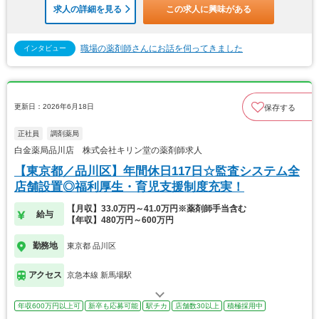
求人の詳細を見る
この求人に興味がある
職場の薬剤師さんにお話を伺ってきました
インタビュー
更新日：2026年6月18日
保存する
正社員
調剤薬局
白金薬局品川店 株式会社キリン堂の薬剤師求人
【東京都／品川区】年間休日117日☆監査システム全
店舗設置◎福利厚生・育児支援制度充実！
【月収】33.0万円～41.0万円※薬剤師手当含む
給与
【年収】480万円～600万円
勤務地
東京都 品川区
アクセス
京急本線 新馬場駅
年収600万円以上可
新卒も応募可能
駅チカ
店舗数30以上
積極採用中