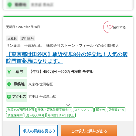
更新日：2026年6月26日
保存する
正社員
調剤薬局
サン薬局 千歳烏山店 株式会社ストーン・フィールドの薬剤師求人
【東京都世田谷区】駅近徒歩8分の好立地！人気の病
院門前薬局になります。
給与
【年収】450万円～600万円程度 モデル
勤務地
東京都 世田谷区
アクセス
京王線 千歳烏山駅
年収600万円以上可
産休・育休取得実績有り
スキルアップ
駅チカ
店舗数1～9
積極採用中
夏～秋入職可
年間休日120日以上
求人の詳細を見る
この求人に興味がある