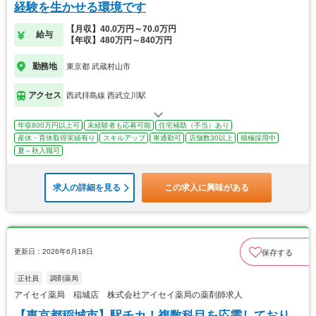
経験を生かせる環境です
【月収】40.0万円～70.0万円
給与
【年収】480万円～840万円
勤務地
東京都 武蔵村山市
アクセス
西武拝島線 西武立川駅
年収800万円以上可
未経験者も応募可能
住宅補助（手当）あり
産休・育休取得実績有り
スキルアップ
車通勤可
店舗数30以上
積極採用中
夏～秋入職可
求人の詳細を見る
この求人に興味がある
更新日：2026年6月18日
保存する
正社員
調剤薬局
アイセイ薬局 稲城店 株式会社アイセイ薬局の薬剤師求人
【東京都稲城市】駅チカ！複数科目を応需しており、