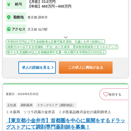
【月収】33.0万円
給与
【年収】460万円～600万円
勤務地
東京都 調布市
アクセス
京王線 仙川駅
年収600万円以上可
未経験者も応募可能
原則、引越しを伴う転勤なし
残業月10ｈ以下
住宅補助（手当）あり
産休・育休取得実績有り
スキルアップ
駅チカ
店舗数30以上
積極採用中
夏～秋入職可
年間休日120日以上
求人の詳細を見る
この求人に興味がある
更新日：2026年6月30日
保存する
正社員
調剤薬局
ドラッグストア（調剤併設）
ミネ薬局 ソコラ武蔵小金井店 ミネ医薬品株式会社の薬剤師求人
【東京都小金井市】首都圏を中心に展開をするドラッ
グストアにて調剤専門薬剤師を募集！