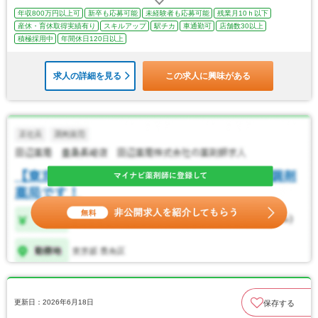
年収800万円以上可
新卒も応募可能
未経験者も応募可能
残業月10ｈ以下
産休・育休取得実績有り
スキルアップ
駅チカ
車通勤可
店舗数30以上
積極採用中
年間休日120日以上
求人の詳細を見る
この求人に興味がある
更新日：2026年6月18日
保存する