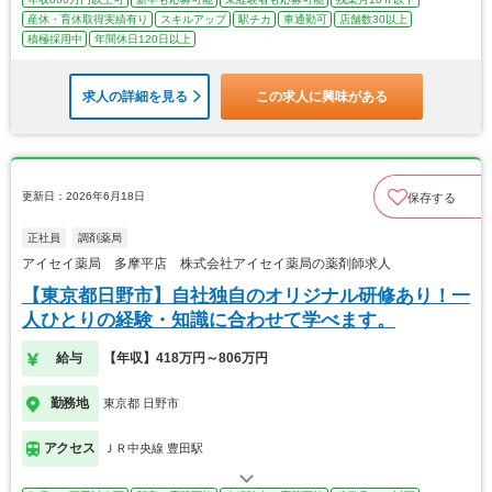
産休・育休取得実績有り
スキルアップ
駅チカ
車通勤可
店舗数30以上
積極採用中
年間休日120日以上
求人の詳細を見る
この求人に興味がある
更新日：2026年6月18日
保存する
正社員
調剤薬局
アイセイ薬局 多摩平店 株式会社アイセイ薬局の薬剤師求人
【東京都日野市】自社独自のオリジナル研修あり！一
人ひとりの経験・知識に合わせて学べます。
給与
【年収】418万円～806万円
勤務地
東京都 日野市
アクセス
ＪＲ中央線 豊田駅