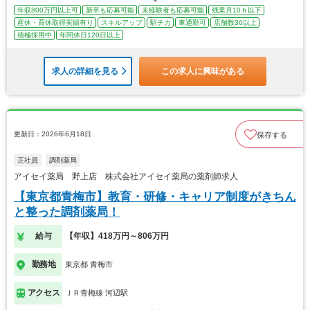
年収800万円以上可
新卒も応募可能
未経験者も応募可能
残業月10ｈ以下
産休・育休取得実績有り
スキルアップ
駅チカ
車通勤可
店舗数30以上
積極採用中
年間休日120日以上
求人の詳細を見る
この求人に興味がある
更新日：2026年6月18日
保存する
正社員
調剤薬局
アイセイ薬局 野上店 株式会社アイセイ薬局の薬剤師求人
【東京都青梅市】教育・研修・キャリア制度がきちん
と整った調剤薬局！
給与
【年収】418万円～806万円
勤務地
東京都 青梅市
アクセス
ＪＲ青梅線 河辺駅