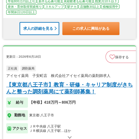
年収800万円以上可
新卒も応募可能
未経験者も応募可能
残業月10ｈ以下
産休・育休取得実績有り
スキルアップ
駅チカ
店舗数30以上
積極採用中
年間休日120日以上
求人の詳細を見る
この求人に興味がある
更新日：2026年6月18日
保存する
正社員
調剤薬局
アイセイ薬局 子安町店 株式会社アイセイ薬局の薬剤師求人
【東京都八王子市】教育・研修・キャリア制度がきち
んと整った調剤薬局にて薬剤師募集！
給与
【年収】418万円～806万円
勤務地
東京都 八王子市
ＪＲ中央線 八王子駅
アクセス
ＪＲ横浜線 八王子駅…ほか