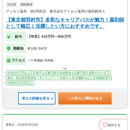
正社員
調剤薬局
アイセイ薬局 第2羽村店 株式会社アイセイ薬局の薬剤師求人
【東京都羽村市】多彩なキャリアパスが魅力！薬剤師
として幅広く活躍したい方におすすめです。
給与
【年収】418万円～806万円
勤務地
東京都 羽村市
アクセス
ＪＲ青梅線 羽村駅
年収800万円以上可
新卒も応募可能
未経験者も応募可能
残業月10ｈ以下
産休・育休取得実績有り
スキルアップ
駅チカ
店舗数30以上
積極採用中
年間休日120日以上
求人の詳細を見る
この求人に興味がある
更新日：2026年6月18日
保存する