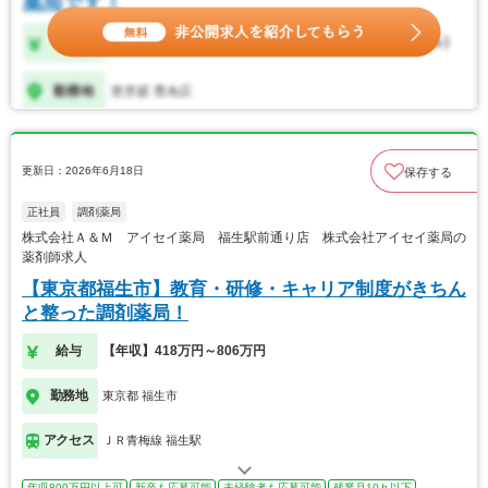
更新日：2026年6月18日
保存する
正社員
調剤薬局
株式会社Ａ＆Ｍ アイセイ薬局 福生駅前通り店 株式会社アイセイ薬局の
薬剤師求人
【東京都福生市】教育・研修・キャリア制度がきちん
と整った調剤薬局！
給与
【年収】418万円～806万円
勤務地
東京都 福生市
アクセス
ＪＲ青梅線 福生駅
年収800万円以上可
新卒も応募可能
未経験者も応募可能
残業月10ｈ以下