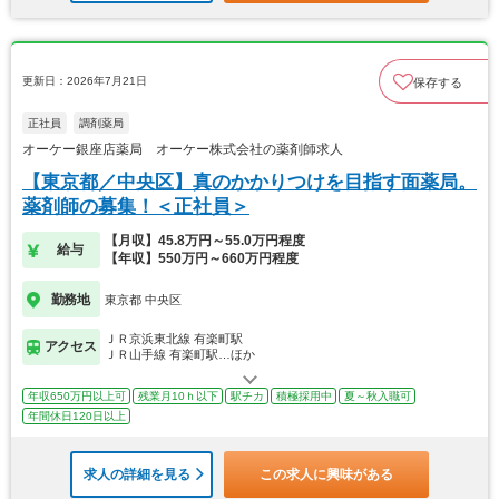
更新日：2026年7月21日
保存する
正社員
調剤薬局
オーケー銀座店薬局 オーケー株式会社の薬剤師求人
【東京都／中央区】真のかかりつけを目指す面薬局。
薬剤師の募集！＜正社員＞
【月収】45.8万円～55.0万円程度
給与
【年収】550万円～660万円程度
勤務地
東京都 中央区
ＪＲ京浜東北線 有楽町駅
アクセス
ＪＲ山手線 有楽町駅…ほか
年収650万円以上可
残業月10ｈ以下
駅チカ
積極採用中
夏～秋入職可
年間休日120日以上
求人の詳細を見る
この求人に興味がある