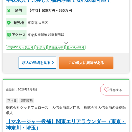
年収求人！充実した福利厚生で安心就業可能！
給与
【年収】530万円～650万円
勤務地
東京都 大田区
アクセス
東急多摩川線 武蔵新田駅
年収650万円以上可
駅チカ
積極採用中
夏～秋入職可
求人の詳細を見る
この求人に興味がある
更新日：2026年7月8日
保存する
正社員
調剤薬局
株式会社グッドフェローズ 大信薬局虎ノ門店 株式会社大信薬局の薬剤師
求人
【マネージャー候補】関東エリアラウンダー（東京・
神奈川・埼玉）