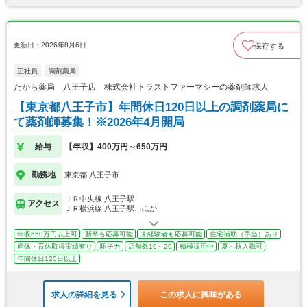
更新日：2026年8月6日
保存する
正社員
調剤薬局
たから薬局 八王子店 株式会社トラストファーマシーの薬剤師求人
【東京都八王子市】年間休日120日以上の調剤薬局に
て薬剤師募集！※2026年4月開局
給与
【年収】400万円～650万円
勤務地
東京都 八王子市
ＪＲ中央線 八王子駅
アクセス
ＪＲ横浜線 八王子駅…ほか
年収650万円以上可
新卒も応募可能
未経験者も応募可能
住宅補助（手当）あり
産休・育休取得実績有り
駅チカ
店舗数10～29
積極採用中
夏～秋入職可
年間休日120日以上
求人の詳細を見る
この求人に興味がある