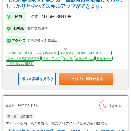
しっかりと学べてスキルアップができます。
給与
【年収】418万円～806万円
勤務地
東京都 稲城市
アクセス
京王相模原線 稲城駅
年収800万円以上可
新卒も応募可能
未経験者も応募可能
残業月10ｈ以下
産休・育休取得実績有り
スキルアップ
駅チカ
店舗数30以上
積極採用中
年間休日120日以上
求人の詳細を見る
この求人に興味がある
更新日：2026年6月18日
保存する
正社員
調剤薬局
アイセイ薬局 あきる野店 株式会社アイセイ薬局の薬剤師求人