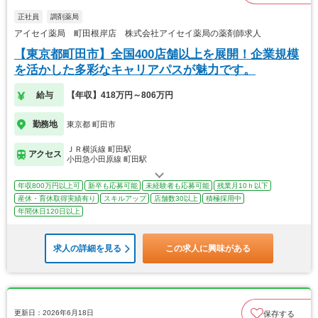
正社員
調剤薬局
アイセイ薬局 町田根岸店 株式会社アイセイ薬局の薬剤師求人
【東京都町田市】全国400店舗以上を展開！企業規模
を活かした多彩なキャリアパスが魅力です。
給与
【年収】418万円～806万円
勤務地
東京都 町田市
ＪＲ横浜線 町田駅
アクセス
小田急小田原線 町田駅
年収800万円以上可
新卒も応募可能
未経験者も応募可能
残業月10ｈ以下
産休・育休取得実績有り
スキルアップ
店舗数30以上
積極採用中
年間休日120日以上
求人の詳細を見る
この求人に興味がある
更新日：2026年6月18日
保存する