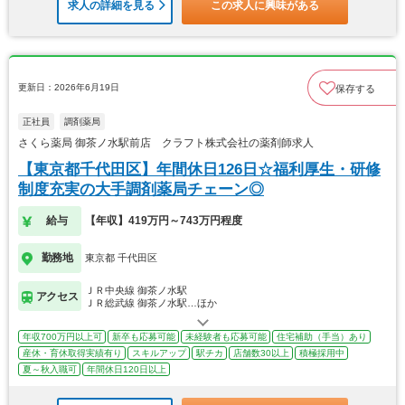
求人の詳細を見る
この求人に興味がある
更新日：2026年6月19日
保存する
正社員
調剤薬局
さくら薬局 御茶ノ水駅前店 クラフト株式会社の薬剤師求人
【東京都千代田区】年間休日126日☆福利厚生・研修
制度充実の大手調剤薬局チェーン◎
給与
【年収】419万円～743万円程度
勤務地
東京都 千代田区
ＪＲ中央線 御茶ノ水駅
アクセス
ＪＲ総武線 御茶ノ水駅…ほか
年収700万円以上可
新卒も応募可能
未経験者も応募可能
住宅補助（手当）あり
産休・育休取得実績有り
スキルアップ
駅チカ
店舗数30以上
積極採用中
夏～秋入職可
年間休日120日以上