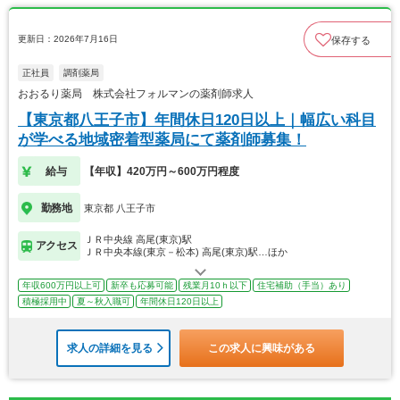
更新日：2026年7月16日
保存する
正社員
調剤薬局
おおるり薬局 株式会社フォルマンの薬剤師求人
【東京都八王子市】年間休日120日以上｜幅広い科目
が学べる地域密着型薬局にて薬剤師募集！
給与
【年収】420万円～600万円程度
勤務地
東京都 八王子市
ＪＲ中央線 高尾(東京)駅
アクセス
ＪＲ中央本線(東京－松本) 高尾(東京)駅…ほか
年収600万円以上可
新卒も応募可能
残業月10ｈ以下
住宅補助（手当）あり
積極採用中
夏～秋入職可
年間休日120日以上
求人の詳細を見る
この求人に興味がある