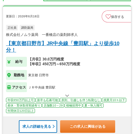
更新日：2026年6月18日
保存する
正社員
調剤薬局
株式会社ノムラ薬局 一番橋店の薬剤師求人
【東京都日野市】JR中央線「豊田駅」より徒歩10
分！
【月収】30.0万円程度
給与
【年収】450万円～650万円程度
勤務地
東京都 日野市
アクセス
ＪＲ中央線 豊田駅
年収650万円以上可
新卒も応募可能
原則、引越しを伴う転勤なし
残業月10ｈ以下
産休・育休取得実績有り
店舗数10～29
積極採用中
夏～秋入職可
年間休日120日以上
求人の詳細を見る
この求人に興味がある