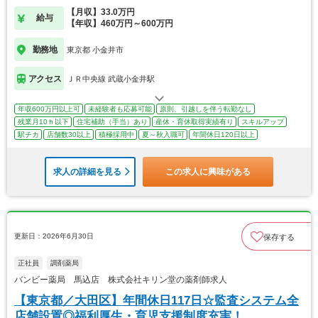
【月収】33.0万円
給与
【年収】460万円～600万円
勤務地
東京都 小金井市
アクセス
ＪＲ中央線 武蔵小金井駅
年収600万円以上可
未経験者も応募可能
原則、引越しを伴う転勤なし
残業月10ｈ以下
住宅補助（手当）あり
産休・育休取得実績有り
スキルアップ
駅チカ
店舗数30以上
積極採用中
夏～秋入職可
年間休日120日以上
求人の詳細を見る
この求人に興味がある
更新日：2026年6月30日
保存する
正社員
調剤薬局
バンビー薬局 馬込店 株式会社キリン堂の薬剤師求人
【東京都／大田区】年間休日117日☆監査システム全
店舗設置◎福利厚生・育児支援制度充実！