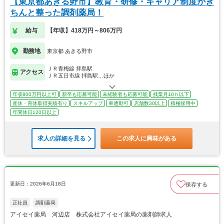
【東京都あきる野市】教育・研修・キャリア制度がき
ちんと整った調剤薬局！
給与
【年収】418万円～806万円
勤務地
東京都 あきる野市
ＪＲ青梅線 拝島駅
アクセス
ＪＲ五日市線 拝島駅…ほか
年収800万円以上可
新卒も応募可能
未経験者も応募可能
残業月10ｈ以下
産休・育休取得実績有り
スキルアップ
車通勤可
店舗数30以上
積極採用中
年間休日120日以上
求人の詳細を見る
この求人に興味がある
更新日：2026年6月18日
保存する
正社員
調剤薬局
アイセイ薬局 河辺店 株式会社アイセイ薬局の薬剤師求人