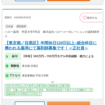
更新日：2026年6月26日
保存する
正社員
調剤薬局
ハロー薬局 学芸大学3号店 株式会社ハローコーポレーションの薬剤師求
人
【東京都／目黒区】年間休日120日以上♪総合科目に
携われる薬局にて薬剤師募集です！＜正社員＞
給与
【年収】500万円～700万円モデル年収経験・能力による
勤務地
東京都 目黒区
アクセス
東急東横線 学芸大学駅
年収700万円以上可
新卒も応募可能
未経験者も応募可能
原則、引越しを伴う転勤なし
産休・育休取得実績有り
駅チカ
店舗数10～29
積極採用中
年間休日120日以上