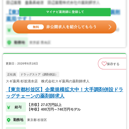
更新日：2026年6月18日
保存する
正社員
ドラッグストア（調剤併設）
スギ薬局 杉並清水店 株式会社スギ薬局の薬剤師求人
【東京都杉並区】企業規模拡大中！大手調剤併設ドラ
ッグチェーンの薬剤師求人
【月収】27.0万円以上
給与
【年収】400万円～740万円モデル
勤務地
東京都 杉並区