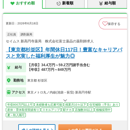
おすすめ順
新着順
給与順
更新日：2026年6月18日
保存する
正社員
調剤薬局
セイムス 新高円寺薬局 株式会社富士薬品の薬剤師求人
【東京都杉並区】年間休日117日！豊富なキャリアパ
スと充実した福利厚生が魅力◎
【月収】34.4万円～59.2万円諸手当含む
給与
【年収】487万円～849万円
勤務地
東京都 杉並区
アクセス
東京メトロ丸ノ内線(池袋－荻窪) 新高円寺駅
年収800万円以上可
未経験者も応募可能
残業月10ｈ以下
住宅補助（手当）あり
産休・育休取得実績有り
スキルアップ
駅チカ
店舗数30以上
積極採用中
夏～秋入職可