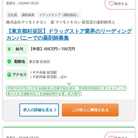
更新日：2026年7月4日
保存する
正社員
調剤薬局
ドラッグストア（調剤併設）
株式会社マツモトキヨシ 薬 マツモトキヨシ 荻窪店の薬剤師求人
【東京都杉並区】ドラッグストア業界のリーディング
カンパニーでの薬剤師募集
給与
【年収】458万円～700万円
勤務地
東京都 杉並区
ＪＲ中央線 荻窪駅
アクセス
ＪＲ総武線 荻窪駅…ほか
年収700万円以上可
未経験者も応募可能
産休・育休取得実績有り
スキルアップ
駅チカ
店舗数30以上
積極採用中
夏～秋入職可
求人の詳細を見る
この求人に興味がある
更新日：2026年7月4日