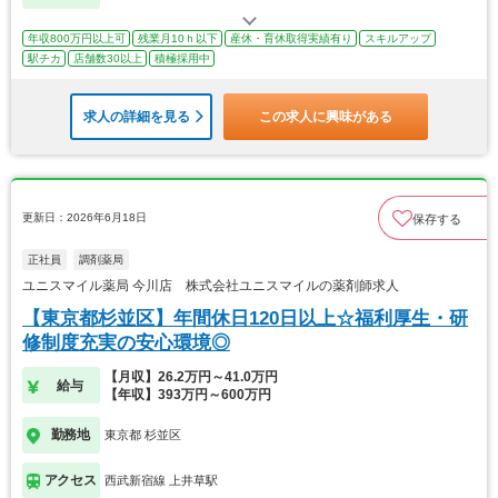
年収800万円以上可
残業月10ｈ以下
産休・育休取得実績有り
スキルアップ
駅チカ
店舗数30以上
積極採用中
求人の詳細を見る
この求人に興味がある
更新日：2026年6月18日
保存する
正社員
調剤薬局
ユニスマイル薬局 今川店 株式会社ユニスマイルの薬剤師求人
【東京都杉並区】年間休日120日以上☆福利厚生・研
修制度充実の安心環境◎
【月収】26.2万円～41.0万円
給与
【年収】393万円～600万円
勤務地
東京都 杉並区
アクセス
西武新宿線 上井草駅