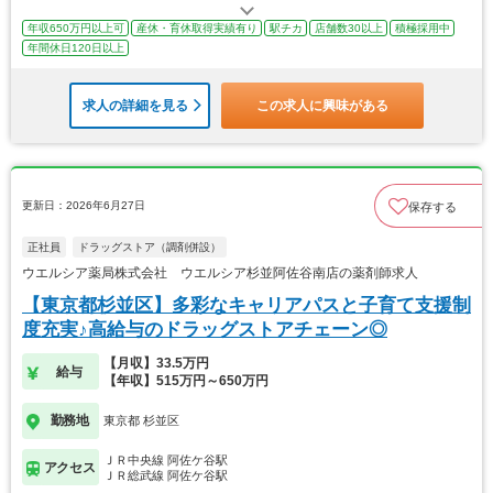
年収650万円以上可
産休・育休取得実績有り
駅チカ
店舗数30以上
積極採用中
年間休日120日以上
求人の詳細を見る
この求人に興味がある
更新日：2026年6月27日
保存する
正社員
ドラッグストア（調剤併設）
ウエルシア薬局株式会社 ウエルシア杉並阿佐谷南店の薬剤師求人
【東京都杉並区】多彩なキャリアパスと子育て支援制
度充実♪高給与のドラッグストアチェーン◎
【月収】33.5万円
給与
【年収】515万円～650万円
勤務地
東京都 杉並区
ＪＲ中央線 阿佐ケ谷駅
アクセス
ＪＲ総武線 阿佐ケ谷駅