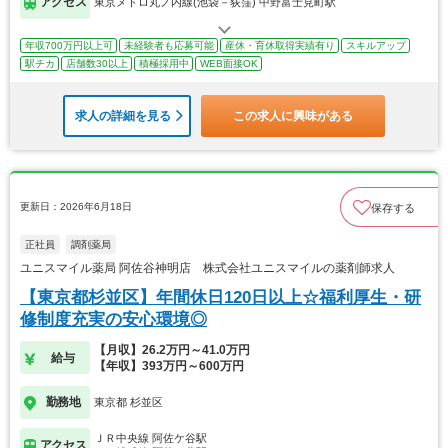
アクセス
東京メトロ丸ノ内線(池袋－荻窪) 中野富士見町駅
年収700万円以上可
未経験者も応募可能
産休・育休取得実績有り
スキルアップ
駅チカ
店舗数30以上
積極採用中
WEB面接OK
求人の詳細を見る
この求人に興味がある
更新日：2026年6月18日
保存する
正社員
調剤薬局
ユニスマイル薬局 阿佐谷神明店 株式会社ユニスマイルの薬剤師求人
【東京都杉並区】年間休日120日以上☆福利厚生・研
修制度充実の安心環境◎
【月収】26.2万円～41.0万円
給与
【年収】393万円～600万円
勤務地
東京都 杉並区
ＪＲ中央線 阿佐ケ谷駅
アクセス