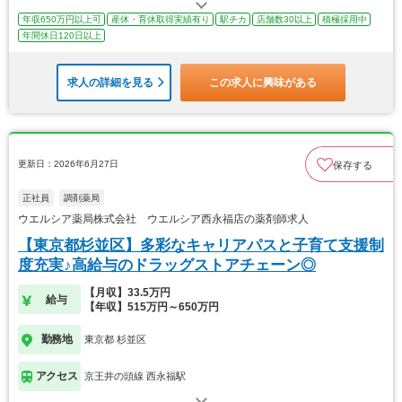
年収650万円以上可
産休・育休取得実績有り
駅チカ
店舗数30以上
積極採用中
年間休日120日以上
求人の詳細を見る
この求人に興味がある
更新日：2026年6月27日
保存する
正社員
調剤薬局
ウエルシア薬局株式会社 ウエルシア西永福店の薬剤師求人
【東京都杉並区】多彩なキャリアパスと子育て支援制
度充実♪高給与のドラッグストアチェーン◎
【月収】33.5万円
給与
【年収】515万円～650万円
勤務地
東京都 杉並区
アクセス
京王井の頭線 西永福駅