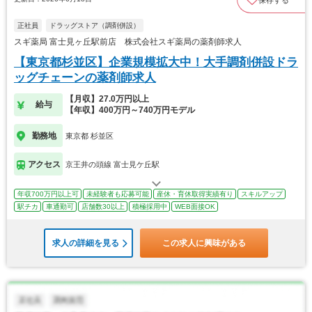
保存する
正社員
ドラッグストア（調剤併設）
スギ薬局 富士見ヶ丘駅前店 株式会社スギ薬局の薬剤師求人
【東京都杉並区】企業規模拡大中！大手調剤併設ドラ
ッグチェーンの薬剤師求人
【月収】27.0万円以上
給与
【年収】400万円～740万円モデル
勤務地
東京都 杉並区
アクセス
京王井の頭線 富士見ケ丘駅
年収700万円以上可
未経験者も応募可能
産休・育休取得実績有り
スキルアップ
駅チカ
車通勤可
店舗数30以上
積極採用中
WEB面接OK
求人の詳細を見る
この求人に興味がある