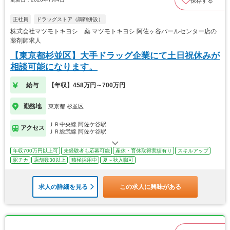
保存する
正社員
ドラッグストア（調剤併設）
株式会社マツモトキヨシ 薬 マツモトキヨシ 阿佐ヶ谷パールセンター店の
薬剤師求人
【東京都杉並区】大手ドラッグ企業にて土日祝休みが
相談可能になります。
給与
【年収】458万円～700万円
勤務地
東京都 杉並区
ＪＲ中央線 阿佐ケ谷駅
アクセス
ＪＲ総武線 阿佐ケ谷駅
年収700万円以上可
未経験者も応募可能
産休・育休取得実績有り
スキルアップ
駅チカ
店舗数30以上
積極採用中
夏～秋入職可
求人の詳細を見る
この求人に興味がある