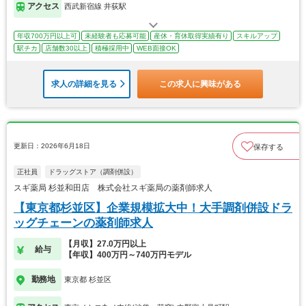
アクセス
西武新宿線 井荻駅
年収700万円以上可
未経験者も応募可能
産休・育休取得実績有り
スキルアップ
駅チカ
店舗数30以上
積極採用中
WEB面接OK
求人の詳細を見る
この求人に興味がある
更新日：2026年6月18日
保存する
正社員
ドラッグストア（調剤併設）
スギ薬局 杉並和田店 株式会社スギ薬局の薬剤師求人
【東京都杉並区】企業規模拡大中！大手調剤併設ドラ
ッグチェーンの薬剤師求人
【月収】27.0万円以上
給与
【年収】400万円～740万円モデル
勤務地
東京都 杉並区