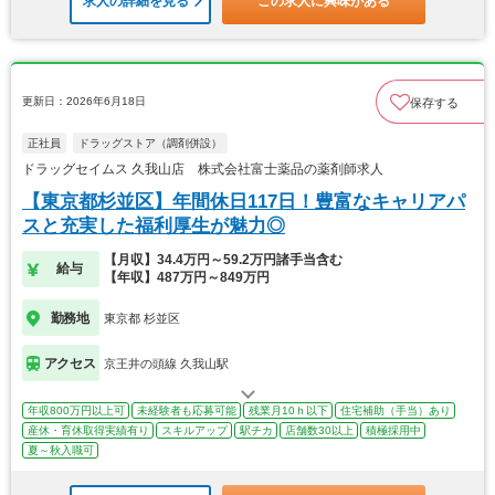
求人の詳細を見る
この求人に興味がある
更新日：2026年6月18日
保存する
正社員
ドラッグストア（調剤併設）
ドラッグセイムス 久我山店 株式会社富士薬品の薬剤師求人
【東京都杉並区】年間休日117日！豊富なキャリアパ
スと充実した福利厚生が魅力◎
【月収】34.4万円～59.2万円諸手当含む
給与
【年収】487万円～849万円
勤務地
東京都 杉並区
アクセス
京王井の頭線 久我山駅
年収800万円以上可
未経験者も応募可能
残業月10ｈ以下
住宅補助（手当）あり
産休・育休取得実績有り
スキルアップ
駅チカ
店舗数30以上
積極採用中
夏～秋入職可