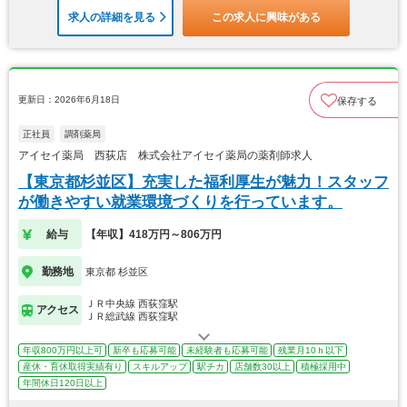
求人の詳細を見る
この求人に興味がある
更新日：2026年6月18日
保存する
正社員
調剤薬局
アイセイ薬局 西荻店 株式会社アイセイ薬局の薬剤師求人
【東京都杉並区】充実した福利厚生が魅力！スタッフ
が働きやすい就業環境づくりを行っています。
給与
【年収】418万円～806万円
勤務地
東京都 杉並区
ＪＲ中央線 西荻窪駅
アクセス
ＪＲ総武線 西荻窪駅
年収800万円以上可
新卒も応募可能
未経験者も応募可能
残業月10ｈ以下
産休・育休取得実績有り
スキルアップ
駅チカ
店舗数30以上
積極採用中
年間休日120日以上