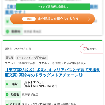
更新日：2026年6月27日
保存する
正社員
ドラッグストア（調剤併設）
ウエルシア薬局株式会社 ウエルシア杉並松ノ木店の薬剤師求人
【東京都杉並区】多彩なキャリアパスと子育て支援制
度充実♪高給与のドラッグストアチェーン◎
【月収】33.5万円
給与
【年収】515万円～650万円
勤務地
東京都 杉並区
アクセス
東京メトロ丸ノ内線(池袋－荻窪) 南阿佐ケ谷駅