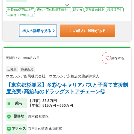
年収650万円以上可
産休・育休取得実績有り
駅チカ
店舗数30以上
積極採用中
年間休日120日以上
求人の詳細を見る
この求人に興味がある
更新日：2026年6月27日
保存する
正社員
調剤薬局
ウエルシア薬局株式会社 ウエルシア永福店の薬剤師求人
【東京都杉並区】多彩なキャリアパスと子育て支援制
度充実♪高給与のドラッグストアチェーン◎
【月収】33.5万円
給与
【年収】515万円～650万円
勤務地
東京都 杉並区
アクセス
京王井の頭線 永福町駅