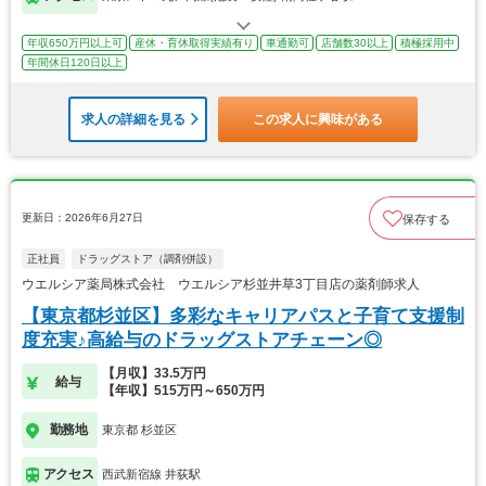
年収650万円以上可
産休・育休取得実績有り
車通勤可
店舗数30以上
積極採用中
年間休日120日以上
求人の詳細を見る
この求人に興味がある
更新日：2026年6月27日
保存する
正社員
ドラッグストア（調剤併設）
ウエルシア薬局株式会社 ウエルシア杉並井草3丁目店の薬剤師求人
【東京都杉並区】多彩なキャリアパスと子育て支援制
度充実♪高給与のドラッグストアチェーン◎
【月収】33.5万円
給与
【年収】515万円～650万円
勤務地
東京都 杉並区
アクセス
西武新宿線 井荻駅