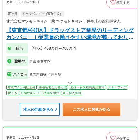
更新日：2026年7月3日
保存する
正社員
ドラッグストア（調剤併設）
株式会社マツモトキヨシ 薬 マツモトキヨシ 下井草店の薬剤師求人
【東京都杉並区】ドラッグストア業界のリーディング
カンパニー！従業員の働きやすい環境が整っておりま
す！
給与
【年収】458万円～700万円
勤務地
東京都 杉並区
アクセス
西武新宿線 下井草駅
年収700万円以上可
未経験者も応募可能
産休・育休取得実績有り
スキルアップ
駅チカ
店舗数30以上
積極採用中
夏～秋入職可
求人の詳細を見る
この求人に興味がある
更新日：2026年7月3日
保存する