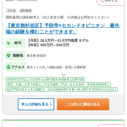
保存する
正社員
調剤薬局
調剤薬局の薬剤師求人（法人名非公開 ※詳細はお問合せください）
【東京都杉並区】予防学×セカンドオピニオン 最先
端の経験を積むことができます。
【月収】26.5万円～41.0万円程度 モデル
給与
【年収】400万円～650万円
勤務地
東京都 杉並区
アクセス
東京メトロ丸ノ内線(池袋－荻窪) 方南町駅
年収650万円以上可
新卒も応募可能
未経験者も応募可能
原則、引越しを伴う転勤なし
住宅補助（手当）あり
産休・育休取得実績有り
総合門前
駅チカ
店舗数10～29
積極採用中
夏～秋入職可
年間休日120日以上
求人の詳細を見る
この求人に興味がある