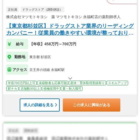
正社員
ドラッグストア（調剤併設）
株式会社マツモトキヨシ 薬 マツモトキヨシ 永福町店の薬剤師求人
【東京都杉並区】ドラッグストア業界のリーディング
カンパニー！従業員の働きやすい環境が整っておりま
す！
給与
【年収】458万円～700万円
勤務地
東京都 杉並区
アクセス
京王井の頭線 永福町駅
年収700万円以上可
未経験者も応募可能
産休・育休取得実績有り
スキルアップ
駅チカ
店舗数30以上
積極採用中
夏～秋入職可
求人の詳細を見る
この求人に興味がある