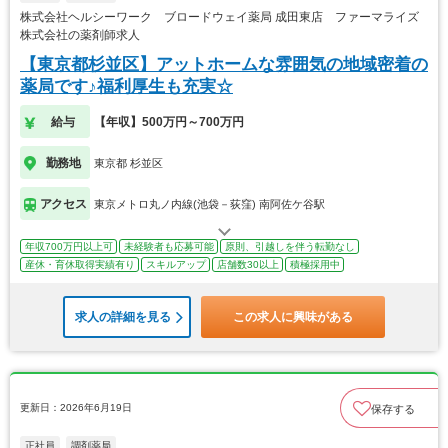
株式会社ヘルシーワーク ブロードウェイ薬局 成田東店 ファーマライズ
株式会社の薬剤師求人
【東京都杉並区】アットホームな雰囲気の地域密着の
薬局です♪福利厚生も充実☆
給与
【年収】500万円～700万円
勤務地
東京都 杉並区
アクセス
東京メトロ丸ノ内線(池袋－荻窪) 南阿佐ケ谷駅
年収700万円以上可
未経験者も応募可能
原則、引越しを伴う転勤なし
産休・育休取得実績有り
スキルアップ
店舗数30以上
積極採用中
求人の詳細を見る
この求人に興味がある
更新日：2026年6月19日
保存する
正社員
調剤薬局