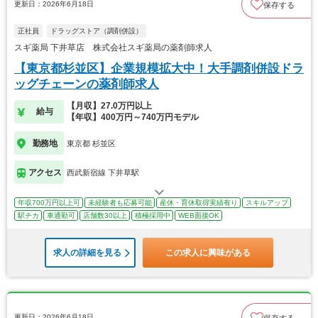
更新日：2026年6月18日
保存する
正社員
ドラッグストア（調剤併設）
スギ薬局 下井草店 株式会社スギ薬局の薬剤師求人
【東京都杉並区】企業規模拡大中！大手調剤併設ドラ
ッグチェーンの薬剤師求人
【月収】27.0万円以上
給与
【年収】400万円～740万円モデル
勤務地
東京都 杉並区
アクセス
西武新宿線 下井草駅
年収700万円以上可
未経験者も応募可能
産休・育休取得実績有り
スキルアップ
駅チカ
車通勤可
店舗数30以上
積極採用中
WEB面接OK
求人の詳細を見る
この求人に興味がある
更新日：2026年6月18日