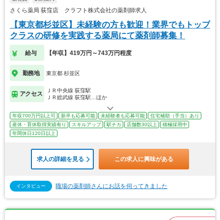
さくら薬局 荻窪店 クラフト株式会社の薬剤師求人
【東京都杉並区】未経験の方も歓迎！業界でもトップ
クラスの研修を実践する薬局にて薬剤師募集！
給与
【年収】419万円～743万円程度
勤務地
東京都 杉並区
ＪＲ中央線 荻窪駅
アクセス
ＪＲ総武線 荻窪駅…ほか
年収700万円以上可
新卒も応募可能
未経験者も応募可能
住宅補助（手当）あり
産休・育休取得実績有り
スキルアップ
駅チカ
店舗数30以上
積極採用中
年間休日120日以上
求人の詳細を見る
この求人に興味がある
職場の薬剤師さんにお話を伺ってきました
インタビュー