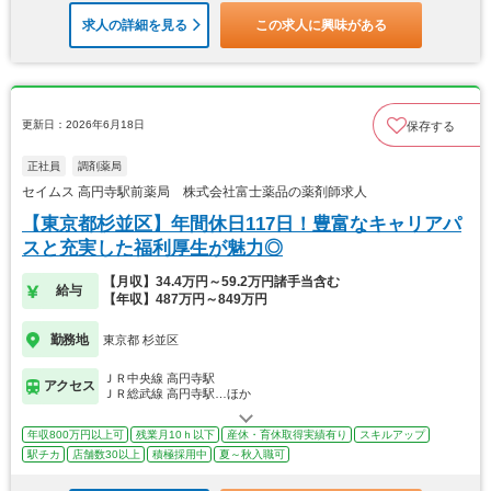
求人の詳細を見る
この求人に興味がある
更新日：2026年6月18日
保存する
正社員
調剤薬局
セイムス 高円寺駅前薬局 株式会社富士薬品の薬剤師求人
【東京都杉並区】年間休日117日！豊富なキャリアパ
スと充実した福利厚生が魅力◎
【月収】34.4万円～59.2万円諸手当含む
給与
【年収】487万円～849万円
勤務地
東京都 杉並区
ＪＲ中央線 高円寺駅
アクセス
ＪＲ総武線 高円寺駅…ほか
年収800万円以上可
残業月10ｈ以下
産休・育休取得実績有り
スキルアップ
駅チカ
店舗数30以上
積極採用中
夏～秋入職可