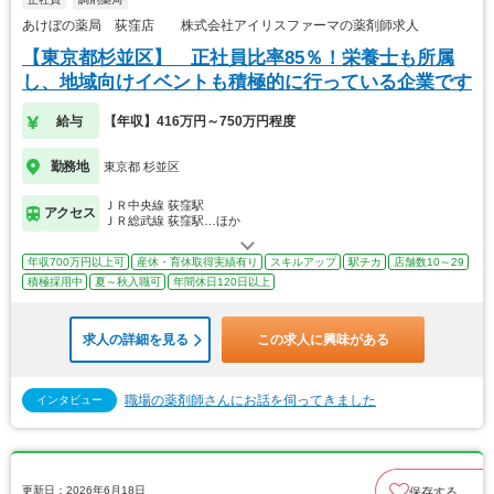
あけぼの薬局 荻窪店 株式会社アイリスファーマの薬剤師求人
【東京都杉並区】 正社員比率85％！栄養士も所属
し、地域向けイベントも積極的に行っている企業です
給与
【年収】416万円～750万円程度
勤務地
東京都 杉並区
ＪＲ中央線 荻窪駅
アクセス
ＪＲ総武線 荻窪駅…ほか
年収700万円以上可
産休・育休取得実績有り
スキルアップ
駅チカ
店舗数10～29
積極採用中
夏～秋入職可
年間休日120日以上
求人の詳細を見る
この求人に興味がある
職場の薬剤師さんにお話を伺ってきました
インタビュー
更新日：2026年6月18日
保存する