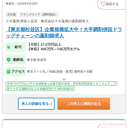
更新日：2026年6月18日
保存する
正社員
ドラッグストア（調剤併設）
スギ薬局 阿佐ヶ谷店 株式会社スギ薬局の薬剤師求人
【東京都杉並区】企業規模拡大中！大手調剤併設ドラ
ッグチェーンの薬剤師求人
【月収】27.0万円以上
給与
【年収】400万円～740万円モデル
勤務地
東京都 杉並区
アクセス
東京メトロ丸ノ内線(池袋－荻窪) 南阿佐ケ谷駅
年収700万円以上可
未経験者も応募可能
産休・育休取得実績有り
スキルアップ
駅チカ
店舗数30以上
積極採用中
WEB面接OK
求人の詳細を見る
この求人に興味がある