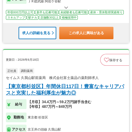
ＪＲ総武線 阿佐ケ谷駅
年収600万円以上可
新卒も応募可能
未経験者も応募可能
産休・育休取得実績有り
スキルアップ
駅チカ
店舗数30以上
積極採用中
求人の詳細を見る
この求人に興味がある
更新日：2026年6月18日
保存する
正社員
調剤薬局
セイムス 久我山駅前薬局 株式会社富士薬品の薬剤師求人
【東京都杉並区】年間休日117日！豊富なキャリアパ
スと充実した福利厚生が魅力◎
【月収】34.4万円～59.2万円諸手当含む
給与
【年収】487万円～849万円
勤務地
東京都 杉並区
アクセス
京王井の頭線 久我山駅