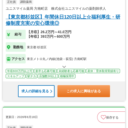
正社員
調剤薬局
ユニスマイル薬局 方南町店 株式会社ユニスマイルの薬剤師求人
【東京都杉並区】年間休日120日以上☆福利厚生・研
修制度充実の安心環境◎
【月収】26.2万円～41.0万円
給与
【年収】393万円～600万円
勤務地
東京都 杉並区
アクセス
東京メトロ丸ノ内線(池袋－荻窪) 方南町駅
年収600万円以上可
新卒も応募可能
未経験者も応募可能
産休・育休取得実績有り
スキルアップ
駅チカ
店舗数30以上
積極採用中
求人の詳細を見る
この求人に興味がある
更新日：2026年6月18日
保存する
正社員
調剤薬局