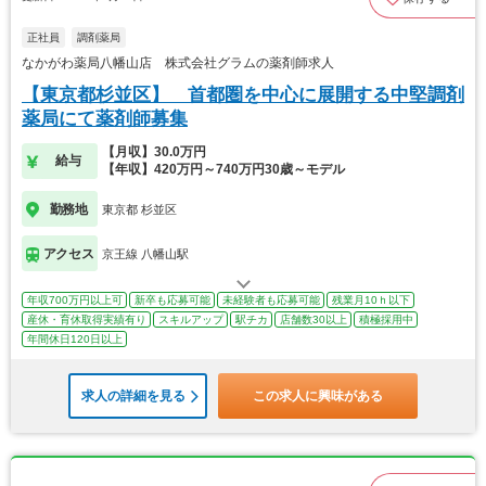
正社員
調剤薬局
なかがわ薬局八幡山店 株式会社グラムの薬剤師求人
【東京都杉並区】 首都圏を中心に展開する中堅調剤
薬局にて薬剤師募集
【月収】30.0万円
給与
【年収】420万円～740万円30歳～モデル
勤務地
東京都 杉並区
アクセス
京王線 八幡山駅
年収700万円以上可
新卒も応募可能
未経験者も応募可能
残業月10ｈ以下
産休・育休取得実績有り
スキルアップ
駅チカ
店舗数30以上
積極採用中
年間休日120日以上
求人の詳細を見る
この求人に興味がある