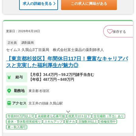
求人の詳細を見る
この求人に興味がある
更新日：2026年6月18日
保存する
正社員
調剤薬局
セイムス 久我山3丁目薬局 株式会社富士薬品の薬剤師求人
【東京都杉並区】年間休日117日！豊富なキャリアパ
スと充実した福利厚生が魅力◎
【月収】34.4万円～59.2万円諸手当含む
給与
【年収】487万円～849万円
勤務地
東京都 杉並区
アクセス
京王井の頭線 久我山駅
年収800万円以上可
未経験者も応募可能
残業月10ｈ以下
住宅補助（手当）あり
産休・育休取得実績有り
スキルアップ
駅チカ
店舗数30以上
積極採用中
夏～秋入職可