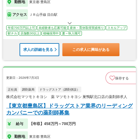
勤務地
東京都 豊島区
アクセス
ＪＲ山手線 目白駅
年収700万円以上可
未経験者も応募可能
産休・育休取得実績有り
スキルアップ
駅チカ
店舗数30以上
積極採用中
夏～秋入職可
求人の詳細を見る
この求人に興味がある
更新日：2026年7月3日
保存する
正社員
調剤薬局
ドラッグストア（調剤併設）
株式会社マツモトキヨシ 薬 マツモトキヨシ 巣鴨駅北口店の薬剤師求人
【東京都豊島区】ドラッグストア業界のリーディング
カンパニーでの薬剤師募集
給与
【年収】458万円～700万円
勤務地
東京都 豊島区