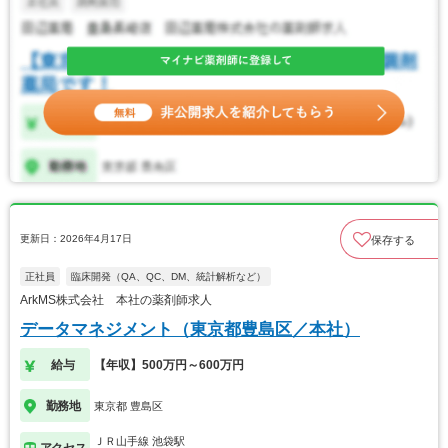
更新日：2026年4月17日
保存する
正社員
臨床開発（QA、QC、DM、統計解析など）
ArkMS株式会社 本社の薬剤師求人
データマネジメント（東京都豊島区／本社）
給与
【年収】500万円～600万円
勤務地
東京都 豊島区
ＪＲ山手線 池袋駅