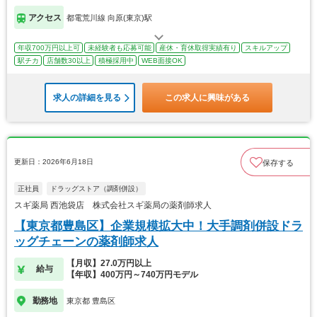
アクセス
都電荒川線 向原(東京)駅
年収700万円以上可
未経験者も応募可能
産休・育休取得実績有り
スキルアップ
駅チカ
店舗数30以上
積極採用中
WEB面接OK
求人の詳細を見る
この求人に興味がある
更新日：2026年6月18日
保存する
正社員
ドラッグストア（調剤併設）
スギ薬局 西池袋店 株式会社スギ薬局の薬剤師求人
【東京都豊島区】企業規模拡大中！大手調剤併設ドラ
ッグチェーンの薬剤師求人
【月収】27.0万円以上
給与
【年収】400万円～740万円モデル
勤務地
東京都 豊島区