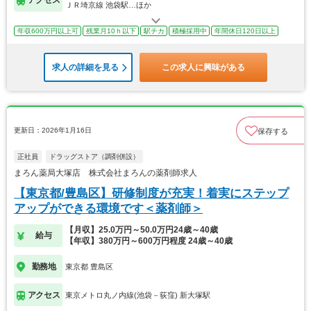
アクセス
ＪＲ埼京線 池袋駅…ほか
年収600万円以上可
残業月10ｈ以下
駅チカ
積極採用中
年間休日120日以上
求人の詳細を見る
この求人に興味がある
更新日：2026年1月16日
保存する
正社員
ドラッグストア（調剤併設）
まろん薬局大塚店 株式会社まろんの薬剤師求人
【東京都/豊島区】研修制度が充実！着実にステップ
アップができる環境です＜薬剤師＞
【月収】25.0万円～50.0万円24歳～40歳
給与
【年収】380万円～600万円程度 24歳～40歳
勤務地
東京都 豊島区
アクセス
東京メトロ丸ノ内線(池袋－荻窪) 新大塚駅