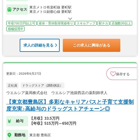
東京メトロ有楽町線 要町駅
アクセス
東京メトロ副都心線 要町駅
年収700万円以上可
産休・育休取得実績有り
スキルアップ
駅チカ
店舗数30以上
積極採用中
求人の詳細を見る
この求人に興味がある
更新日：2026年6月27日
保存する
正社員
ドラッグストア（調剤併設）
ウエルシア薬局株式会社 ウエルシア池袋西店の薬剤師求人
【東京都豊島区】多彩なキャリアパスと子育て支援制
度充実♪高給与のドラッグストアチェーン◎
【月収】33.5万円
給与
【年収】515万円～650万円
勤務地
東京都 豊島区