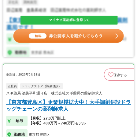
更新日：2026年6月18日
保存する
正社員
ドラッグストア（調剤併設）
スギ薬局 池袋平和通り店 株式会社スギ薬局の薬剤師求人
【東京都豊島区】企業規模拡大中！大手調剤併設ドラ
ッグチェーンの薬剤師求人
【月収】27.0万円以上
給与
【年収】400万円～740万円モデル
勤務地
東京都 豊島区