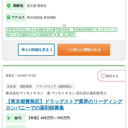
勤務地
東京都 豊島区
アクセス
西武池袋線 東長崎駅
年収700万円以上可
未経験者も応募可能
産休・育休取得実績有り
スキルアップ
駅チカ
店舗数30以上
積極採用中
夏～秋入職可
求人の詳細を見る
この求人に興味がある
更新日：2026年7月3日
保存する
正社員
調剤薬局
ドラッグストア（調剤併設）
株式会社マツモトキヨシ 薬 マツモトキヨシ 目白店の薬剤師求人
【東京都豊島区】ドラッグストア業界のリーディング
カンパニーでの薬剤師募集
給与
【年収】458万円～700万円