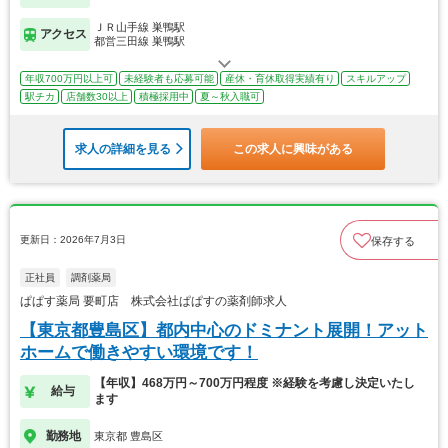
ＪＲ山手線 巣鴨駅
アクセス
都営三田線 巣鴨駅
年収700万円以上可
未経験者も応募可能
産休・育休取得実績有り
スキルアップ
駅チカ
店舗数30以上
積極採用中
夏～秋入職可
求人の詳細を見る
この求人に興味がある
更新日：2026年7月3日
保存する
正社員
調剤薬局
ぱぱす薬局 要町店 株式会社ぱぱすの薬剤師求人
【東京都豊島区】都内中心のドミナント展開！アット
ホームで働きやすい環境です！
【年収】468万円～700万円程度 ※経験を考慮し決定いたし
給与
ます
勤務地
東京都 豊島区