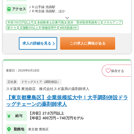
ＪＲ山手線 池袋駅
アクセス
ＪＲ埼京線 池袋駅…ほか
年収700万円以上可
未経験者も応募可能
産休・育休取得実績有り
スキルアップ
駅チカ
店舗数30以上
積極採用中
WEB面接OK
求人の詳細を見る
この求人に興味がある
更新日：2026年6月18日
保存する
正社員
ドラッグストア（調剤併設）
スギ薬局 東池袋店 株式会社スギ薬局の薬剤師求人
【東京都豊島区】企業規模拡大中！大手調剤併設ドラ
ッグチェーンの薬剤師求人
【月収】27.0万円以上
給与
【年収】400万円～740万円モデル
勤務地
東京都 豊島区