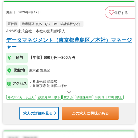
更新日：2026年4月17日
保存する
正社員
臨床開発（QA、QC、DM、統計解析など）
ArkMS株式会社 本社の薬剤師求人
データマネジメント（東京都豊島区／本社）マネージ
ャー
給与
【年収】600万円～800万円
勤務地
東京都 豊島区
ＪＲ山手線 池袋駅
アクセス
ＪＲ埼京線 池袋駅…ほか
年収800万円以上可
残業月10ｈ以下
駅チカ
積極採用中
年間休日120日以上
求人の詳細を見る
この求人に興味がある