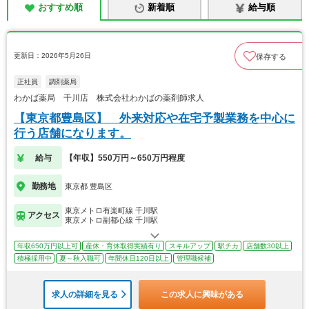
おすすめ順
新着順
給与順
更新日：2026年5月26日
保存する
正社員
調剤薬局
わかば薬局 千川店 株式会社わかばの薬剤師求人
【東京都豊島区】 外来対応や在宅予製業務を中心に
行う店舗になります。
給与
【年収】550万円～650万円程度
勤務地
東京都 豊島区
東京メトロ有楽町線 千川駅
アクセス
東京メトロ副都心線 千川駅
年収650万円以上可
産休・育休取得実績有り
スキルアップ
駅チカ
店舗数30以上
積極採用中
夏～秋入職可
年間休日120日以上
管理職候補
求人の詳細を見る
この求人に興味がある