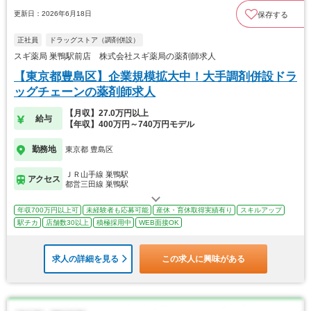
更新日：2026年6月18日
保存する
正社員
ドラッグストア（調剤併設）
スギ薬局 巣鴨駅前店 株式会社スギ薬局の薬剤師求人
【東京都豊島区】企業規模拡大中！大手調剤併設ドラ
ッグチェーンの薬剤師求人
【月収】27.0万円以上
給与
【年収】400万円～740万円モデル
勤務地
東京都 豊島区
ＪＲ山手線 巣鴨駅
アクセス
都営三田線 巣鴨駅
年収700万円以上可
未経験者も応募可能
産休・育休取得実績有り
スキルアップ
駅チカ
店舗数30以上
積極採用中
WEB面接OK
求人の詳細を見る
この求人に興味がある