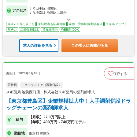
ＪＲ山手線 池袋駅
アクセス
ＪＲ埼京線 池袋駅…ほか
年収700万円以上可
未経験者も応募可能
産休・育休取得実績有り
スキルアップ
駅チカ
店舗数30以上
積極採用中
WEB面接OK
求人の詳細を見る
この求人に興味がある
更新日：2026年6月18日
保存する
正社員
ドラッグストア（調剤併設）
スギ薬局 池袋西口店 株式会社スギ薬局の薬剤師求人
【東京都豊島区】企業規模拡大中！大手調剤併設ドラ
ッグチェーンの薬剤師求人
【月収】27.0万円以上
給与
【年収】400万円～740万円モデル
勤務地
東京都 豊島区