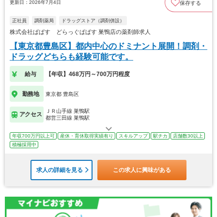
更新日：2026年7月4日
保存する
正社員
調剤薬局
ドラッグストア（調剤併設）
株式会社ぱぱす どらっぐぱぱす 巣鴨店の薬剤師求人
【東京都豊島区】都内中心のドミナント展開！調剤・
ドラッグどちらも経験可能です。
給与
【年収】468万円～700万円程度
勤務地
東京都 豊島区
ＪＲ山手線 巣鴨駅
アクセス
都営三田線 巣鴨駅
年収700万円以上可
産休・育休取得実績有り
スキルアップ
駅チカ
店舗数30以上
積極採用中
求人の詳細を見る
この求人に興味がある