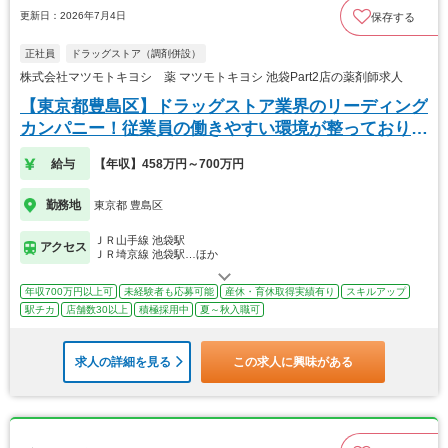
更新日：2026年7月4日
保存する
正社員
ドラッグストア（調剤併設）
株式会社マツモトキヨシ 薬 マツモトキヨシ 池袋Part2店の薬剤師求人
【東京都豊島区】ドラッグストア業界のリーディング
カンパニー！従業員の働きやすい環境が整っておりま
す！
給与
【年収】458万円～700万円
勤務地
東京都 豊島区
ＪＲ山手線 池袋駅
アクセス
ＪＲ埼京線 池袋駅…ほか
年収700万円以上可
未経験者も応募可能
産休・育休取得実績有り
スキルアップ
駅チカ
店舗数30以上
積極採用中
夏～秋入職可
求人の詳細を見る
この求人に興味がある