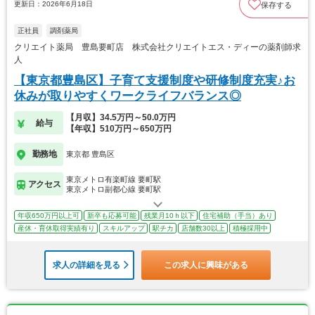
更新日：2026年6月18日
保存する
正社員
調剤薬局
クリエイト薬局 豊島要町店 株式会社クリエイトエス・ディーの薬剤師求
人
【東京都豊島区】子育て支援制度や研修制度充実♪お
休みが取りやすくワークライフバランス◎
【月収】34.5万円～50.0万円
給与
【年収】510万円～650万円
勤務地
東京都 豊島区
東京メトロ有楽町線 要町駅
アクセス
東京メトロ副都心線 要町駅
年収650万円以上可
新卒も応募可能
残業月10ｈ以下
住宅補助（手当）あり
産休・育休取得実績有り
スキルアップ
駅チカ
店舗数30以上
積極採用中
求人の詳細を見る
この求人に興味がある