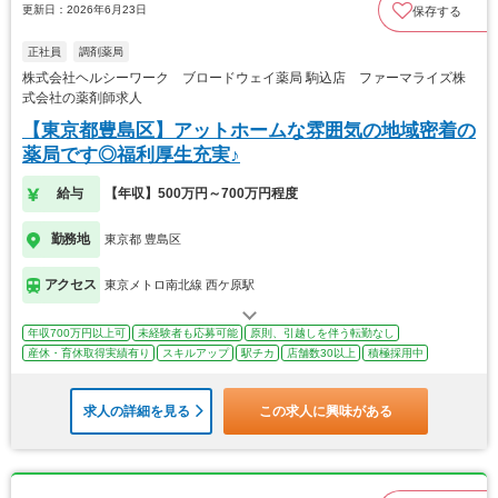
更新日：2026年6月23日
保存する
正社員
調剤薬局
株式会社ヘルシーワーク ブロードウェイ薬局 駒込店 ファーマライズ株
式会社の薬剤師求人
【東京都豊島区】アットホームな雰囲気の地域密着の
薬局です◎福利厚生充実♪
給与
【年収】500万円～700万円程度
勤務地
東京都 豊島区
アクセス
東京メトロ南北線 西ケ原駅
年収700万円以上可
未経験者も応募可能
原則、引越しを伴う転勤なし
産休・育休取得実績有り
スキルアップ
駅チカ
店舗数30以上
積極採用中
求人の詳細を見る
この求人に興味がある