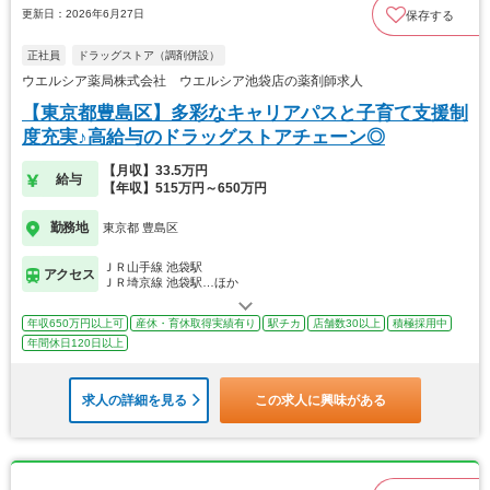
更新日：2026年6月27日
保存する
正社員
ドラッグストア（調剤併設）
ウエルシア薬局株式会社 ウエルシア池袋店の薬剤師求人
【東京都豊島区】多彩なキャリアパスと子育て支援制
度充実♪高給与のドラッグストアチェーン◎
【月収】33.5万円
給与
【年収】515万円～650万円
勤務地
東京都 豊島区
ＪＲ山手線 池袋駅
アクセス
ＪＲ埼京線 池袋駅…ほか
年収650万円以上可
産休・育休取得実績有り
駅チカ
店舗数30以上
積極採用中
年間休日120日以上
求人の詳細を見る
この求人に興味がある