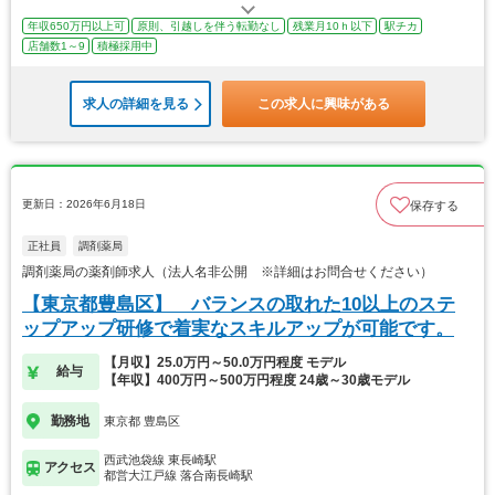
年収650万円以上可
原則、引越しを伴う転勤なし
残業月10ｈ以下
駅チカ
店舗数1～9
積極採用中
求人の詳細を見る
この求人に興味がある
更新日：2026年6月18日
保存する
正社員
調剤薬局
調剤薬局の薬剤師求人（法人名非公開 ※詳細はお問合せください）
【東京都豊島区】 バランスの取れた10以上のステ
ップアップ研修で着実なスキルアップが可能です。
【月収】25.0万円～50.0万円程度 モデル
給与
【年収】400万円～500万円程度 24歳～30歳モデル
勤務地
東京都 豊島区
西武池袋線 東長崎駅
アクセス
都営大江戸線 落合南長崎駅