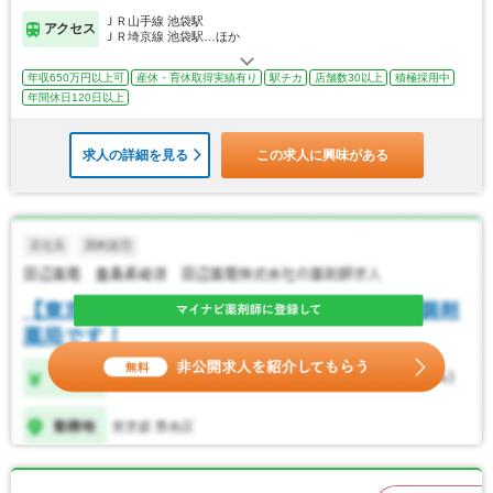
ＪＲ山手線 池袋駅
アクセス
ＪＲ埼京線 池袋駅…ほか
年収650万円以上可
産休・育休取得実績有り
駅チカ
店舗数30以上
積極採用中
年間休日120日以上
求人の詳細を見る
この求人に興味がある