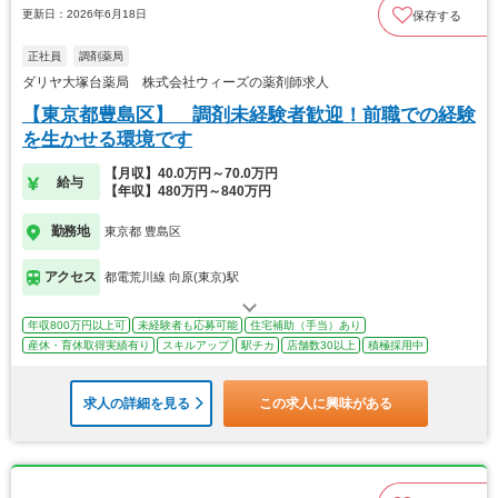
更新日：2026年6月18日
保存する
正社員
調剤薬局
ダリヤ大塚台薬局 株式会社ウィーズの薬剤師求人
【東京都豊島区】 調剤未経験者歓迎！前職での経験
を生かせる環境です
【月収】40.0万円～70.0万円
給与
【年収】480万円～840万円
勤務地
東京都 豊島区
アクセス
都電荒川線 向原(東京)駅
年収800万円以上可
未経験者も応募可能
住宅補助（手当）あり
産休・育休取得実績有り
スキルアップ
駅チカ
店舗数30以上
積極採用中
求人の詳細を見る
この求人に興味がある