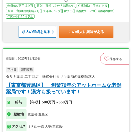
年収600万円以上可
原則、引越しを伴う転勤なし
住宅補助（手当）あり
産休・育休取得実績有り
スキルアップ
駅チカ
店舗数10～29
積極採用中
年間休日120日以上
求人の詳細を見る
この求人に興味がある
更新日：2025年11月20日
保存する
正社員
調剤薬局
タサキ薬局 二丁目店 株式会社タサキ薬局の薬剤師求人
【東京都豊島区】 創業70年のアットホームな老舗
薬局です！漢方も扱っています！
給与
【年収】500万円～650万円
勤務地
東京都 豊島区
アクセス
ＪＲ山手線 大塚(東京)駅