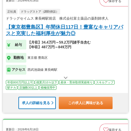
更新日：2026年6月18日
保存する
正社員
ドラッグストア（調剤併設）
ドラッグセイムス 東長崎駅前店 株式会社富士薬品の薬剤師求人
【東京都豊島区】年間休日117日！豊富なキャリアパ
スと充実した福利厚生が魅力◎
【月収】34.4万円～59.2万円諸手当含む
給与
【年収】487万円～849万円
勤務地
東京都 豊島区
アクセス
西武池袋線 東長崎駅
年収800万円以上可
残業月10ｈ以下
産休・育休取得実績有り
スキルアップ
駅チカ
店舗数30以上
積極採用中
求人の詳細を見る
この求人に興味がある
更新日：2026年6月18日
保存する