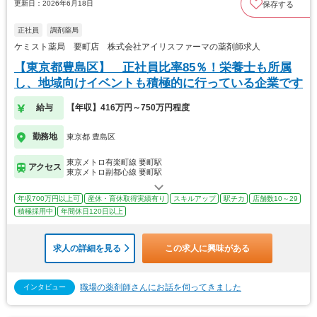
更新日：2026年6月18日
保存する
正社員
調剤薬局
ケミスト薬局 要町店 株式会社アイリスファーマの薬剤師求人
【東京都豊島区】 正社員比率85％！栄養士も所属
し、地域向けイベントも積極的に行っている企業です
給与
【年収】416万円～750万円程度
勤務地
東京都 豊島区
東京メトロ有楽町線 要町駅
アクセス
東京メトロ副都心線 要町駅
年収700万円以上可
産休・育休取得実績有り
スキルアップ
駅チカ
店舗数10～29
積極採用中
年間休日120日以上
求人の詳細を見る
この求人に興味がある
職場の薬剤師さんにお話を伺ってきました
インタビュー