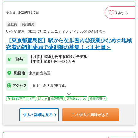
更新日：2026年8月5日
保存する
正社員
調剤薬局
いるか薬局 株式会社コミュニティメディカルの薬剤師求人
【東京都豊島区】駅から徒歩圏内◎残業少なめ☆地域
密着の調剤薬局で薬剤師の募集！＜正社員＞
【月収】42.5万円年収510万モデル
給与
【年収】510万円～680万円
勤務地
東京都 豊島区
アクセス
ＪＲ山手線 大塚(東京)駅
年収650万円以上可
駅チカ
車通勤可
店舗数10～29
積極採用中
求人の詳細を見る
この求人に興味がある