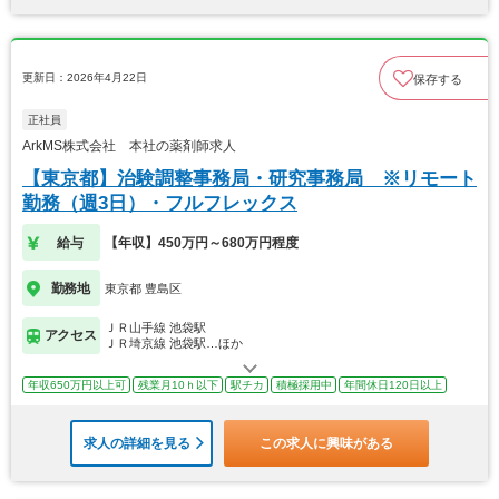
更新日：2026年4月22日
保存する
正社員
ArkMS株式会社 本社の薬剤師求人
【東京都】治験調整事務局・研究事務局 ※リモート
勤務（週3日）・フルフレックス
給与
【年収】450万円～680万円程度
勤務地
東京都 豊島区
ＪＲ山手線 池袋駅
アクセス
ＪＲ埼京線 池袋駅…ほか
年収650万円以上可
残業月10ｈ以下
駅チカ
積極採用中
年間休日120日以上
求人の詳細を見る
この求人に興味がある