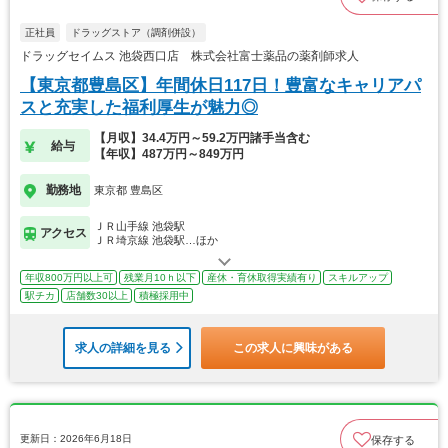
正社員
ドラッグストア（調剤併設）
ドラッグセイムス 池袋西口店 株式会社富士薬品の薬剤師求人
【東京都豊島区】年間休日117日！豊富なキャリアパ
スと充実した福利厚生が魅力◎
【月収】34.4万円～59.2万円諸手当含む
給与
【年収】487万円～849万円
勤務地
東京都 豊島区
ＪＲ山手線 池袋駅
アクセス
ＪＲ埼京線 池袋駅…ほか
年収800万円以上可
残業月10ｈ以下
産休・育休取得実績有り
スキルアップ
駅チカ
店舗数30以上
積極採用中
求人の詳細を見る
この求人に興味がある
更新日：2026年6月18日
保存する