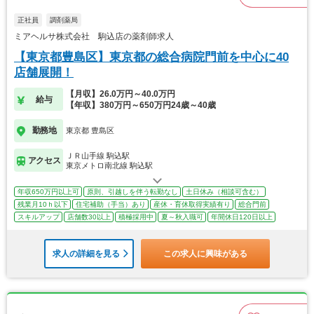
正社員
調剤薬局
ミアヘルサ株式会社 駒込店の薬剤師求人
【東京都豊島区】東京都の総合病院門前を中心に40
店舗展開！
【月収】26.0万円～40.0万円
給与
【年収】380万円～650万円24歳～40歳
勤務地
東京都 豊島区
ＪＲ山手線 駒込駅
アクセス
東京メトロ南北線 駒込駅
年収650万円以上可
原則、引越しを伴う転勤なし
土日休み（相談可含む）
残業月10ｈ以下
住宅補助（手当）あり
産休・育休取得実績有り
総合門前
スキルアップ
店舗数30以上
積極採用中
夏～秋入職可
年間休日120日以上
求人の詳細を見る
この求人に興味がある