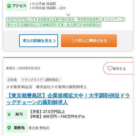
ＪＲ山手線 池袋駅
アクセス
ＪＲ埼京線 池袋駅…ほか
年収700万円以上可
未経験者も応募可能
産休・育休取得実績有り
スキルアップ
駅チカ
店舗数30以上
積極採用中
夏～秋入職可
WEB面接OK
求人の詳細を見る
この求人に興味がある
更新日：2026年6月18日
保存する
正社員
ドラッグストア（調剤併設）
スギ薬局 駒込店 株式会社スギ薬局の薬剤師求人
【東京都豊島区】企業規模拡大中！大手調剤併設ドラ
ッグチェーンの薬剤師求人
【月収】27.0万円以上
給与
【年収】400万円～740万円モデル
勤務地
東京都 豊島区