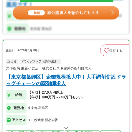
更新日：2026年6月18日
保存する
正社員
ドラッグストア（調剤併設）
スギ薬局 東新小岩店 株式会社スギ薬局の薬剤師求人
【東京都葛飾区】企業規模拡大中！大手調剤併設ドラ
ッグチェーンの薬剤師求人
【月収】27.0万円以上
給与
【年収】400万円～740万円モデル
勤務地
東京都 葛飾区
アクセス
ＪＲ総武線 新小岩駅