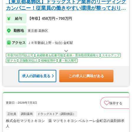
【東京都葛飾区】ドラッグストア業界のリーディング
カンパニー！従業員の働きやすい環境が整っておりま
す！
給与
【年収】458万円～700万円
勤務地
東京都 葛飾区
アクセス
ＪＲ常磐線(上野－仙台) 金町駅
年収700万円以上可
未経験者も応募可能
産休・育休取得実績有り
スキルアップ
駅チカ
店舗数30以上
積極採用中
夏～秋入職可
求人の詳細を見る
この求人に興味がある
更新日：2026年7月3日
保存する
正社員
調剤薬局
ドラッグストア（調剤併設）
株式会社マツモトキヨシ 薬 マツモトキヨシ ベルトーレ金町店の薬剤師求
人