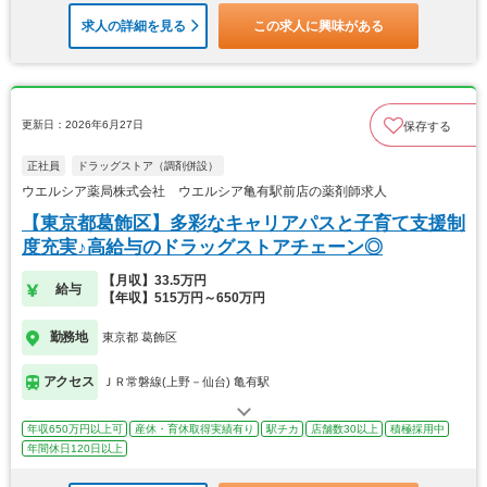
求人の詳細を見る
この求人に興味がある
更新日：2026年6月27日
保存する
正社員
ドラッグストア（調剤併設）
ウエルシア薬局株式会社 ウエルシア亀有駅前店の薬剤師求人
【東京都葛飾区】多彩なキャリアパスと子育て支援制
度充実♪高給与のドラッグストアチェーン◎
【月収】33.5万円
給与
【年収】515万円～650万円
勤務地
東京都 葛飾区
アクセス
ＪＲ常磐線(上野－仙台) 亀有駅
年収650万円以上可
産休・育休取得実績有り
駅チカ
店舗数30以上
積極採用中
年間休日120日以上