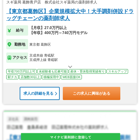
スギ薬局 葛飾青戸店 株式会社スギ薬局の薬剤師求人
【東京都葛飾区】企業規模拡大中！大手調剤併設ドラ
ッグチェーンの薬剤師求人
【月収】27.0万円以上
給与
【年収】400万円～740万円モデル
勤務地
東京都 葛飾区
京成本線 青砥駅
アクセス
京成押上線 青砥駅
年収700万円以上可
未経験者も応募可能
産休・育休取得実績有り
スキルアップ
駅チカ
店舗数30以上
積極採用中
WEB面接OK
求人の詳細を見る
この求人に興味がある