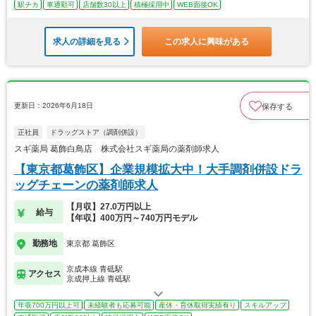
駅チカ
車通勤可
店舗数30以上
積極採用中
WEB面接OK
求人の詳細を見る
この求人に興味がある
更新日：2026年6月18日
保存する
正社員
ドラッグストア（調剤併設）
スギ薬局 葛飾白鳥店 株式会社スギ薬局の薬剤師求人
【東京都葛飾区】企業規模拡大中！大手調剤併設ドラ
ッグチェーンの薬剤師求人
【月収】27.0万円以上
給与
【年収】400万円～740万円モデル
勤務地
東京都 葛飾区
京成本線 青砥駅
アクセス
京成押上線 青砥駅
年収700万円以上可
未経験者も応募可能
産休・育休取得実績有り
スキルアップ