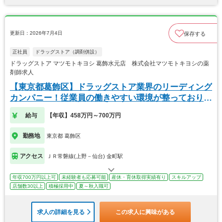
更新日：2026年7月4日
保存する
正社員
ドラッグストア（調剤併設）
ドラッグストア マツモトキヨシ 葛飾水元店 株式会社マツモトキヨシの薬
剤師求人
【東京都葛飾区】ドラッグストア業界のリーディング
カンパニー！従業員の働きやすい環境が整っておりま
す！
給与
【年収】458万円～700万円
勤務地
東京都 葛飾区
アクセス
ＪＲ常磐線(上野－仙台) 金町駅
年収700万円以上可
未経験者も応募可能
産休・育休取得実績有り
スキルアップ
店舗数30以上
積極採用中
夏～秋入職可
求人の詳細を見る
この求人に興味がある