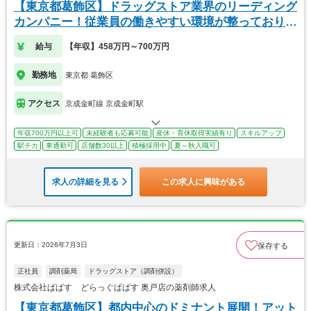
【東京都葛飾区】ドラッグストア業界のリーディング
カンパニー！従業員の働きやすい環境が整っておりま
す！
給与
【年収】458万円～700万円
勤務地
東京都 葛飾区
アクセス
京成金町線 京成金町駅
年収700万円以上可
未経験者も応募可能
産休・育休取得実績有り
スキルアップ
駅チカ
車通勤可
店舗数30以上
積極採用中
夏～秋入職可
求人の詳細を見る
この求人に興味がある
更新日：2026年7月3日
保存する
正社員
調剤薬局
ドラッグストア（調剤併設）
株式会社ぱぱす どらっぐぱぱす 奥戸店の薬剤師求人
【東京都葛飾区】都内中心のドミナント展開！アット