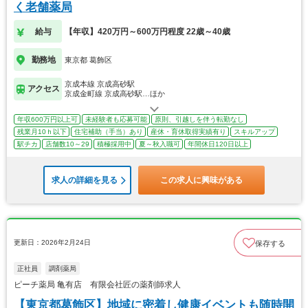
く老舗薬局
給与
【年収】420万円～600万円程度 22歳～40歳
勤務地
東京都 葛飾区
京成本線 京成高砂駅
アクセス
京成金町線 京成高砂駅…ほか
年収600万円以上可
未経験者も応募可能
原則、引越しを伴う転勤なし
残業月10ｈ以下
住宅補助（手当）あり
産休・育休取得実績有り
スキルアップ
駅チカ
店舗数10～29
積極採用中
夏～秋入職可
年間休日120日以上
求人の詳細を見る
この求人に興味がある
更新日：2026年2月24日
保存する
正社員
調剤薬局
ピーチ薬局 亀有店 有限会社匠の薬剤師求人
【東京都葛飾区】地域に密着し健康イベントも随時開