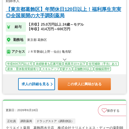
剤師求人
【東京都葛飾区】年間休日120日以上！福利厚生充実
◎全国展開の大手調剤薬局
【月収】25.0万円以上 24歳～モデル
給与
【年収】414万円～600万円
勤務地
東京都 葛飾区
アクセス
ＪＲ常磐線(上野－仙台) 亀有駅
年収600万円以上可
未経験者も応募可能
残業月10ｈ以下
住宅補助（手当）あり
産休・育休取得実績有り
スキルアップ
駅チカ
店舗数30以上
積極採用中
求人の詳細を見る
この求人に興味がある
更新日：2026年6月18日
保存する
正社員
調剤薬局
ドラッグストア（調剤併設）
クリエイト薬局 葛飾西水元店 株式会社クリエイトエス・ディーの薬剤師