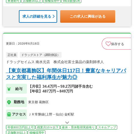
車通勤可
店舗数30以上
積極採用中
WEB面接OK
求人の詳細を見る
この求人に興味がある
更新日：2026年6月18日
保存する
正社員
ドラッグストア（調剤併設）
ドラッグセイムス 南水元店 株式会社富士薬品の薬剤師求人
【東京都葛飾区】年間休日117日！豊富なキャリアパ
スと充実した福利厚生が魅力◎
【月収】34.4万円～59.2万円諸手当含む
給与
【年収】487万円～849万円
勤務地
東京都 葛飾区
アクセス
ＪＲ常磐線(上野－仙台) 金町駅
年収800万円以上可
残業月10ｈ以下
産休・育休取得実績有り
スキルアップ
店舗数30以上
積極採用中