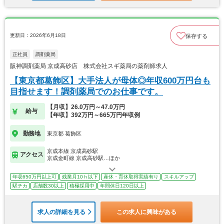
更新日：2026年6月18日
保存する
正社員
調剤薬局
阪神調剤薬局 京成高砂店 株式会社スギ薬局の薬剤師求人
【東京都葛飾区】大手法人が母体◎年収600万円台も
目指せます！調剤薬局でのお仕事です。
【月収】26.0万円～47.0万円
給与
【年収】392万円～665万円年収例
勤務地
東京都 葛飾区
京成本線 京成高砂駅
アクセス
京成金町線 京成高砂駅…ほか
年収650万円以上可
残業月10ｈ以下
産休・育休取得実績有り
スキルアップ
駅チカ
店舗数30以上
積極採用中
年間休日120日以上
求人の詳細を見る
この求人に興味がある