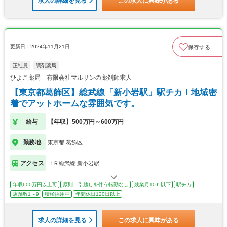
求人の詳細を見る
この求人に興味がある
更新日：2024年11月21日
保存する
正社員
調剤薬局
ひよこ薬局 有限会社マルサンの薬剤師求人
【東京都葛飾区】総武線「新小岩駅」駅チカ！地域密
着でアットホームな雰囲気です。
給与
【年収】500万円～600万円
勤務地
東京都 葛飾区
アクセス
ＪＲ総武線 新小岩駅
年収600万円以上可
原則、引越しを伴う転勤なし
残業月10ｈ以下
駅チカ
店舗数1～9
積極採用中
年間休日120日以上
求人の詳細を見る
この求人に興味がある