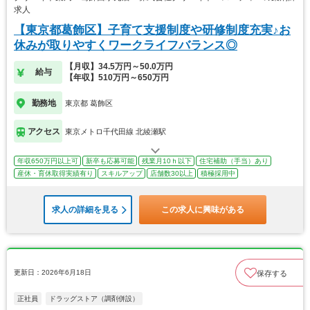
求人
【東京都葛飾区】子育て支援制度や研修制度充実♪お
休みが取りやすくワークライフバランス◎
【月収】34.5万円～50.0万円
給与
【年収】510万円～650万円
勤務地
東京都 葛飾区
アクセス
東京メトロ千代田線 北綾瀬駅
年収650万円以上可
新卒も応募可能
残業月10ｈ以下
住宅補助（手当）あり
産休・育休取得実績有り
スキルアップ
店舗数30以上
積極採用中
求人の詳細を見る
この求人に興味がある
更新日：2026年6月18日
保存する
正社員
ドラッグストア（調剤併設）