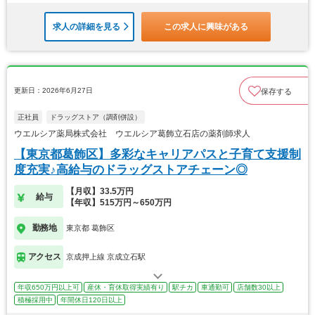
求人の詳細を見る
この求人に興味がある
更新日：2026年6月27日
保存する
正社員
ドラッグストア（調剤併設）
ウエルシア薬局株式会社 ウエルシア葛飾立石店の薬剤師求人
【東京都葛飾区】多彩なキャリアパスと子育て支援制
度充実♪高給与のドラッグストアチェーン◎
【月収】33.5万円
給与
【年収】515万円～650万円
勤務地
東京都 葛飾区
アクセス
京成押上線 京成立石駅
年収650万円以上可
産休・育休取得実績有り
駅チカ
車通勤可
店舗数30以上
積極採用中
年間休日120日以上