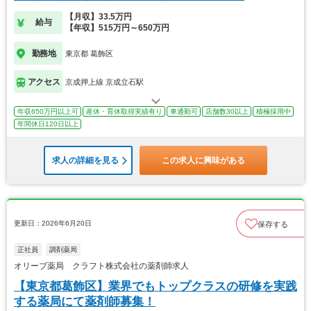
【月収】33.5万円
給与
【年収】515万円～650万円
勤務地
東京都 葛飾区
アクセス
京成押上線 京成立石駅
年収650万円以上可
産休・育休取得実績有り
車通勤可
店舗数30以上
積極採用中
年間休日120日以上
求人の詳細を見る
この求人に興味がある
更新日：2026年6月20日
保存する
正社員
調剤薬局
オリーブ薬局 クラフト株式会社の薬剤師求人
【東京都葛飾区】業界でもトップクラスの研修を実践
する薬局にて薬剤師募集！