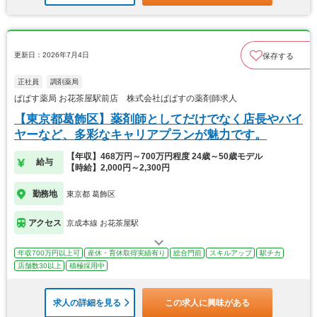
更新日：2026年7月4日
保存する
正社員
調剤薬局
ぱぱす薬局 お花茶屋駅前店 株式会社ぱぱすの薬剤師求人
【東京都葛飾区】薬剤師としてだけでなく店長やバイ
ヤーなど、多彩なキャリアプランが魅力です。
【年収】468万円～700万円程度 24歳～50歳モデル
給与
【時給】2,000円～2,300円
勤務地
東京都 葛飾区
アクセス
京成本線 お花茶屋駅
年収700万円以上可
産休・育休取得実績有り
総合門前
スキルアップ
駅チカ
店舗数30以上
積極採用中
求人の詳細を見る
この求人に興味がある