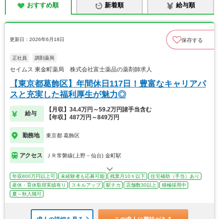
おすすめ順
新着順
給与順
更新日：2026年6月18日
保存する
正社員
調剤薬局
セイムス 東金町薬局 株式会社富士薬品の薬剤師求人
【東京都葛飾区】年間休日117日！豊富なキャリアパ
スと充実した福利厚生が魅力◎
【月収】34.4万円～59.2万円諸手当含む
給与
【年収】487万円～849万円
勤務地
東京都 葛飾区
アクセス
ＪＲ常磐線(上野－仙台) 金町駅
年収800万円以上可
未経験者も応募可能
残業月10ｈ以下
住宅補助（手当）あり
産休・育休取得実績有り
スキルアップ
駅チカ
店舗数30以上
積極採用中
夏～秋入職可