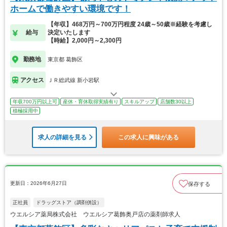
ホームで働きやすい環境です！
【年収】468万円～700万円程度 24歳～50歳※経験を考慮し
給与
決定いたします
【時給】2,000円～2,300円
勤務地
東京都 葛飾区
アクセス
ＪＲ総武線 新小岩駅
年収700万円以上可
産休・育休取得実績有り
スキルアップ
店舗数30以上
積極採用中
求人の詳細を見る
この求人に興味がある
更新日：2026年6月27日
保存する
正社員
ドラッグストア（調剤併設）
ウエルシア薬局株式会社 ウエルシア葛飾奥戸店の薬剤師求人