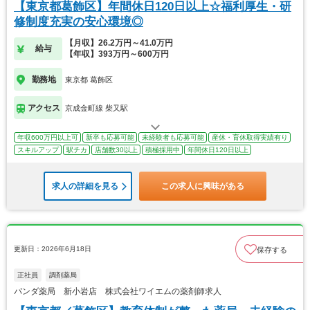
【東京都葛飾区】年間休日120日以上☆福利厚生・研
修制度充実の安心環境◎
【月収】26.2万円～41.0万円
給与
【年収】393万円～600万円
勤務地
東京都 葛飾区
アクセス
京成金町線 柴又駅
年収600万円以上可
新卒も応募可能
未経験者も応募可能
産休・育休取得実績有り
スキルアップ
駅チカ
店舗数30以上
積極採用中
年間休日120日以上
求人の詳細を見る
この求人に興味がある
更新日：2026年6月18日
保存する
正社員
調剤薬局
パンダ薬局 新小岩店 株式会社ワイエムの薬剤師求人