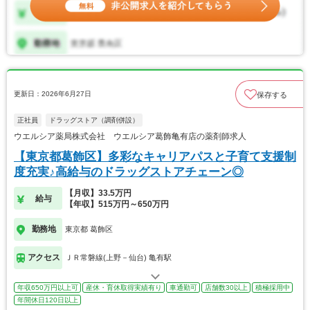
更新日：2026年6月27日
保存する
正社員
ドラッグストア（調剤併設）
ウエルシア薬局株式会社 ウエルシア葛飾亀有店の薬剤師求人
【東京都葛飾区】多彩なキャリアパスと子育て支援制
度充実♪高給与のドラッグストアチェーン◎
【月収】33.5万円
給与
【年収】515万円～650万円
勤務地
東京都 葛飾区
アクセス
ＪＲ常磐線(上野－仙台) 亀有駅
年収650万円以上可
産休・育休取得実績有り
車通勤可
店舗数30以上
積極採用中
年間休日120日以上