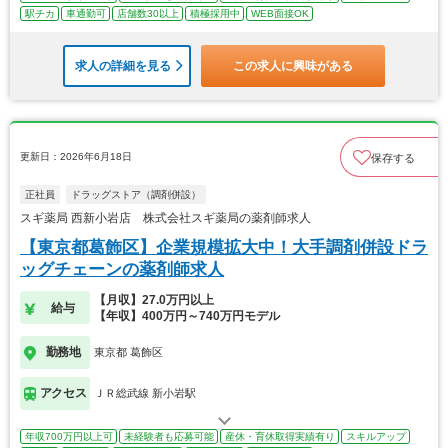
駅チカ
車通勤可
店舗数30以上
積極採用中
WEB面接OK
求人の詳細を見る
この求人に興味がある
更新日：2026年6月18日
保存する
正社員
ドラッグストア（調剤併設）
スギ薬局 西新小岩店 株式会社スギ薬局の薬剤師求人
【東京都葛飾区】企業規模拡大中！大手調剤併設ドラ
ッグチェーンの薬剤師求人
【月収】27.0万円以上
給与
【年収】400万円～740万円モデル
勤務地
東京都 葛飾区
アクセス
ＪＲ総武線 新小岩駅
年収700万円以上可
未経験者も応募可能
産休・育休取得実績有り
スキルアップ