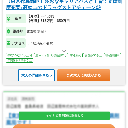
【東京都葛飾区】多彩なキャリアパスと子育て支援制
度充実♪高給与のドラッグストアチェーン◎
【月収】33.5万円
給与
【年収】515万円～650万円
勤務地
東京都 葛飾区
アクセス
ＪＲ総武線 小岩駅
年収650万円以上可
産休・育休取得実績有り
車通勤可
店舗数30以上
積極採用中
年間休日120日以上
求人の詳細を見る
この求人に興味がある