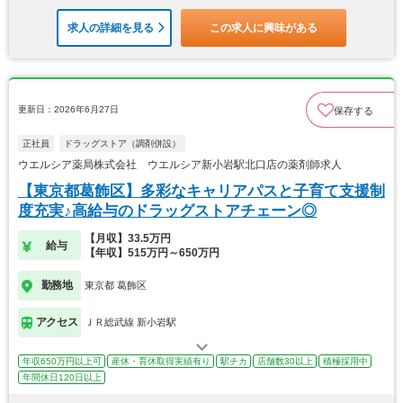
求人の詳細を見る
この求人に興味がある
更新日：2026年6月27日
保存する
正社員
ドラッグストア（調剤併設）
ウエルシア薬局株式会社 ウエルシア新小岩駅北口店の薬剤師求人
【東京都葛飾区】多彩なキャリアパスと子育て支援制
度充実♪高給与のドラッグストアチェーン◎
【月収】33.5万円
給与
【年収】515万円～650万円
勤務地
東京都 葛飾区
アクセス
ＪＲ総武線 新小岩駅
年収650万円以上可
産休・育休取得実績有り
駅チカ
店舗数30以上
積極採用中
年間休日120日以上