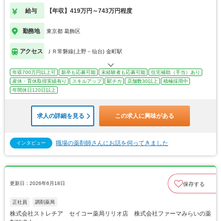
給与
【年収】419万円～743万円程度
勤務地
東京都 葛飾区
アクセス
ＪＲ常磐線(上野－仙台) 金町駅
年収700万円以上可
新卒も応募可能
未経験者も応募可能
住宅補助（手当）あり
産休・育休取得実績有り
スキルアップ
駅チカ
店舗数30以上
積極採用中
年間休日120日以上
求人の詳細を見る
この求人に興味がある
職場の薬剤師さんにお話を伺ってきました
インタビュー
更新日：2026年6月18日
保存する
正社員
調剤薬局
株式会社ストレチア セイコー薬局リリオ店 株式会社ファーマみらいの薬