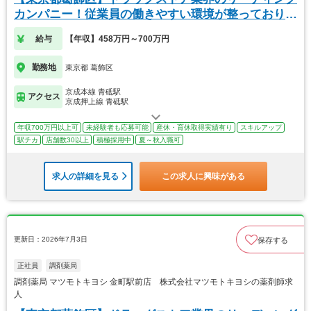
カンパニー！従業員の働きやすい環境が整っておりま
す！
給与
【年収】458万円～700万円
勤務地
東京都 葛飾区
京成本線 青砥駅
アクセス
京成押上線 青砥駅
年収700万円以上可
未経験者も応募可能
産休・育休取得実績有り
スキルアップ
駅チカ
店舗数30以上
積極採用中
夏～秋入職可
求人の詳細を見る
この求人に興味がある
更新日：2026年7月3日
保存する
正社員
調剤薬局
調剤薬局 マツモトキヨシ 金町駅前店 株式会社マツモトキヨシの薬剤師求
人