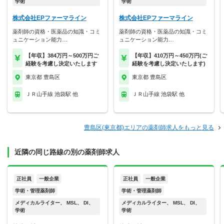
学術
学術
株式会社EPファーマライン
株式会社EPファーマライン
薬剤師の資格・医薬品の知識・コミ
薬剤師の資格・医薬品の知識・コミ
ュニケーション能力…
ュニケーション能力…
【年収】384万円～500万円ご
【年収】410万円～450万円(ご
経験を考慮し決定いたします
経験を考慮し決定いたします)
東京都 豊島区
東京都 豊島区
ＪＲ山手線 池袋駅 他
ＪＲ山手線 池袋駅 他
豊島区(東京都)エリアの薬剤師求人をもっと見る
近隣の同じ路線の別の薬剤師求人
正社員
一般企業
正社員
一般企業
学術・管理薬剤師
学術・管理薬剤師
メディカルライター、 MSL、 DI、
メディカルライター、 MSL、 DI、
学術
学術