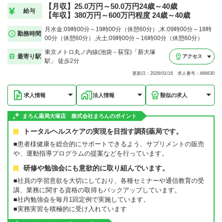
【月収】25.0万円～50.0万円24歳～40歳
給与
【年収】380万円～600万円程度 24歳～40歳
月水金:09時00分～19時00分（休憩60分）,木:09時00分～18時
勤務時間
00分（休憩60分）,火土:09時00分～16時00分（休憩60分）
東京メトロ丸ノ内線(池袋－荻窪)「新大塚
最寄り駅
アクセス
駅」 徒歩2分
更新日：2026/01/16 求人番号：466630
求人情報
法人情報
類似の求人
まろん薬局大塚店 株式会社まろんのポイント
トータルヘルスケアの実現を目指す調剤薬局です。
■患者様健康を総合的にサポートできるよう、サプリメントの販売
や、運動指導プログラムの提案などを行っています。
研修や勉強会にも意欲的に取り組んでいます。
■社員の学習意欲を大切にしており、各種セミナーや通信教育の受
講、業務に関する資格の取得もバックアップしています。
■社内勉強会を毎月1回定例で実施しています。
■実務実習を積極的に受け入れています