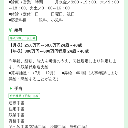
■診療（営業）時間・・・月水金／9:00～19：00、木／9：00
～18：00、火土／9：00～16：00
■休診（定休）日・・・日曜日、祝日
■応需科目・・・眼科、小児科
給与
年収600万円以上可
【月収】25.0万円～50.0万円24歳～40歳
【年収】380万円～600万円程度 24歳～40歳
※年齢、経験、能力を考慮のうえ、同社規定により決定しま
す。※残業代別途支給
■賞与補足：（7月、12月） ■昇給：年1回（人事考課により
昇給・降給することがある）
手当
住宅補助（手当）あり
通勤手当
住宅手当
残業手当
資格手当
その他手当(家族手当、役職手当、皆勤手当)