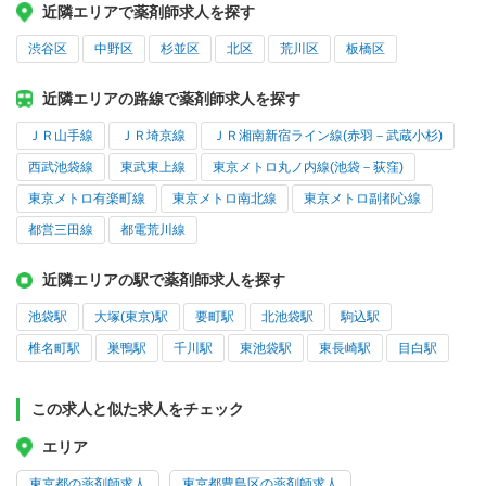
近隣エリアで薬剤師求人を探す
渋谷区
中野区
杉並区
北区
荒川区
板橋区
近隣エリアの路線で薬剤師求人を探す
ＪＲ山手線
ＪＲ埼京線
ＪＲ湘南新宿ライン線(赤羽－武蔵小杉)
西武池袋線
東武東上線
東京メトロ丸ノ内線(池袋－荻窪)
東京メトロ有楽町線
東京メトロ南北線
東京メトロ副都心線
都営三田線
都電荒川線
近隣エリアの駅で薬剤師求人を探す
池袋駅
大塚(東京)駅
要町駅
北池袋駅
駒込駅
椎名町駅
巣鴨駅
千川駅
東池袋駅
東長崎駅
目白駅
この求人と似た求人をチェック
エリア
東京都の薬剤師求人
東京都豊島区の薬剤師求人