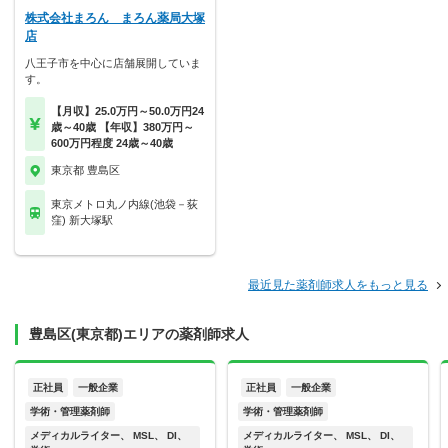
株式会社まろん まろん薬局大塚
店
八王子市を中心に店舗展開していま
す。
【月収】25.0万円～50.0万円24
歳～40歳 【年収】380万円～
600万円程度 24歳～40歳
東京都 豊島区
東京メトロ丸ノ内線(池袋－荻
窪) 新大塚駅
最近見た薬剤師求人をもっと見る
豊島区(東京都)エリアの薬剤師求人
正社員
一般企業
正社員
一般企業
学術・管理薬剤師
学術・管理薬剤師
メディカルライター、 MSL、 DI、
メディカルライター、 MSL、 DI、