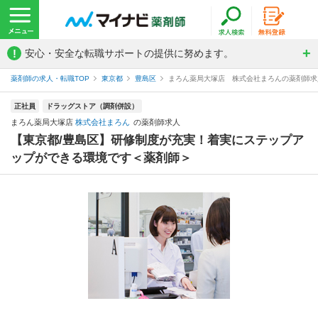
!
安心・安全な転職サポートの提供に努めます。
薬剤師の求人・転職TOP
東京都
豊島区
まろん薬局大塚店 株式会社まろんの薬剤師求
正社員
ドラッグストア（調剤併設）
まろん薬局大塚店
株式会社まろん
の薬剤師求人
【東京都/豊島区】研修制度が充実！着実にステップア
ップができる環境です＜薬剤師＞