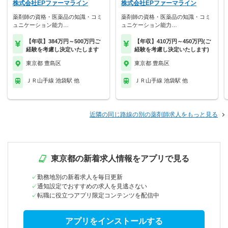
株式会社EPファーマライン
株式会社EPファーマライン
薬剤師の資格・医薬品の知識・コミ
薬剤師の資格・医薬品の知識・コミ
ュニケーション能力…
ュニケーション能力…
【年収】384万円～500万円ご
【年収】410万円～450万円(ご
経験を考慮し決定いたします
経験を考慮し決定いたします)
東京都 豊島区
東京都 豊島区
ＪＲ山手線 池袋駅 他
ＪＲ山手線 池袋駅 他
近隣の同じ路線の別の薬剤師求人をもっと見る
東京都の新着求人情報をアプリで見る
勤務地別の新着求人を毎日更新
通知設定でおすすめの求人を見逃さない
転職に役立つアプリ限定コンテンツを配信中
アプリをインストールする