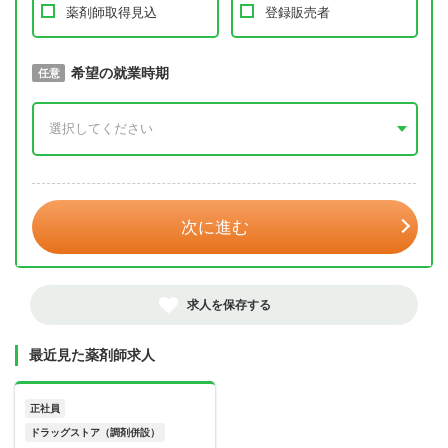
薬剤師取得見込
登録販売者
取得予定年
希望の就業時期
必須
任意
年 3月
次に進む
求人を保存する
最近見た薬剤師求人
正社員
ドラッグストア（調剤併設）