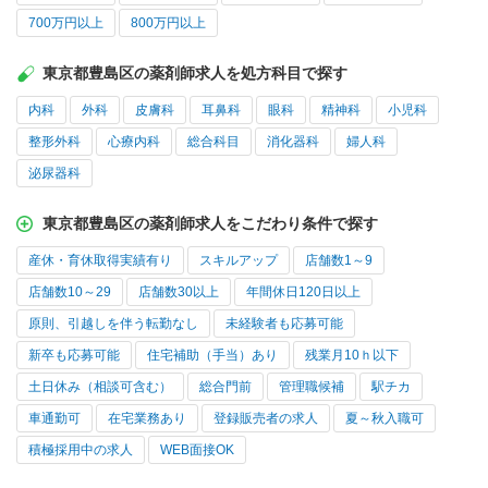
700万円以上
800万円以上
東京都豊島区の薬剤師求人を処方科目で探す
内科
外科
皮膚科
耳鼻科
眼科
精神科
小児科
整形外科
心療内科
総合科目
消化器科
婦人科
泌尿器科
東京都豊島区の薬剤師求人をこだわり条件で探す
産休・育休取得実績有り
スキルアップ
店舗数1～9
店舗数10～29
店舗数30以上
年間休日120日以上
原則、引越しを伴う転勤なし
未経験者も応募可能
新卒も応募可能
住宅補助（手当）あり
残業月10ｈ以下
土日休み（相談可含む）
総合門前
管理職候補
駅チカ
車通勤可
在宅業務あり
登録販売者の求人
夏～秋入職可
積極採用中の求人
WEB面接OK