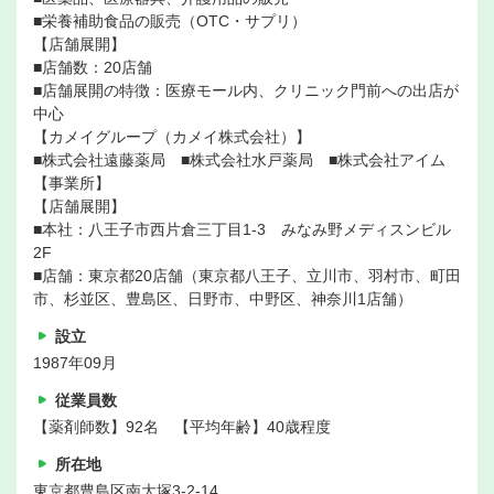
■栄養補助食品の販売（OTC・サプリ）
【店舗展開】
■店舗数：20店舗
■店舗展開の特徴：医療モール内、クリニック門前への出店が
中心
【カメイグループ（カメイ株式会社）】
■株式会社遠藤薬局 ■株式会社水戸薬局 ■株式会社アイム
【事業所】
【店舗展開】
■本社：八王子市西片倉三丁目1-3 みなみ野メディスンビル
2F
■店舗：東京都20店舗（東京都八王子、立川市、羽村市、町田
市、杉並区、豊島区、日野市、中野区、神奈川1店舗）
設立
1987年09月
従業員数
【薬剤師数】92名 【平均年齢】40歳程度
所在地
東京都豊島区南大塚3-2-14