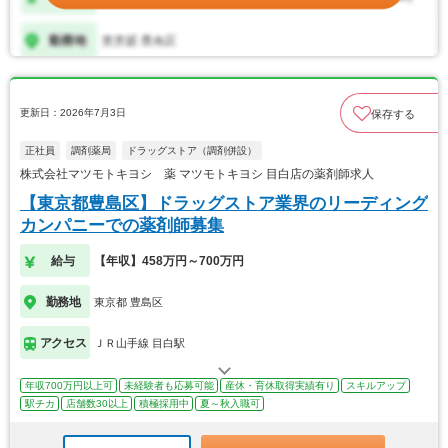
更新日：2026年7月3日
保存する
正社員
調剤薬局
ドラッグストア（調剤併設）
株式会社マツモトキヨシ 薬 マツモトキヨシ 目白店の薬剤師求人
【東京都豊島区】ドラッグストア業界のリーディング
カンパニーでの薬剤師募集
給与
【年収】458万円～700万円
勤務地
東京都 豊島区
アクセス
ＪＲ山手線 目白駅
年収700万円以上可
未経験者も応募可能
産休・育休取得実績有り
スキルアップ
駅チカ
店舗数30以上
積極採用中
夏～秋入職可