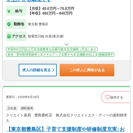
【月収】40.0万円～70.0万円
給与
【年収】480万円～840万円
勤務地
東京都 豊島区
アクセス
都電荒川線 向原(東京)駅
年収800万円以上可
未経験者も応募可能
住宅補助（手当）あり
産休・育休取得実績有り
スキルアップ
駅チカ
店舗数30以上
積極採用中
求人の詳細を見る
この求人に興味がある
更新日：2026年6月18日
保存する
正社員
調剤薬局
クリエイト薬局 豊島要町店 株式会社クリエイトエス・ディーの薬剤師求
人
【東京都豊島区】子育て支援制度や研修制度充実♪お