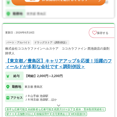
更新日：2026年6月18日
保存する
パート・アルバイト
ドラッグストア（調剤併設）
株式会社ココカラファインヘルスケア ココカラファイン 西池袋店の薬剤
師求人
【東京都／豊島区】キャリアアップを応援！活躍のフ
ィールドが多彩な会社です＜調剤併設＞
給与
【時給】2,000円～2,200円
勤務地
東京都 豊島区
ＪＲ山手線 池袋駅
アクセス
ＪＲ埼京線 池袋駅…ほか
新卒も応募可能
未経験者も応募可能
残業月10ｈ以下
産休・育休取得実績有り
駅チカ
店舗数30以上
積極採用中
在宅業務あり
WEB面接OK