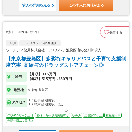
求人の詳細を見る
この求人に興味がある
更新日：2026年6月27日
保存する
正社員
ドラッグストア（調剤併設）
ウエルシア薬局株式会社 ウエルシア池袋西店の薬剤師求人
【東京都豊島区】多彩なキャリアパスと子育て支援制
度充実♪高給与のドラッグストアチェーン◎
【月収】33.5万円
給与
【年収】515万円～650万円
勤務地
東京都 豊島区
ＪＲ山手線 池袋駅
アクセス
ＪＲ埼京線 池袋駅…ほか
年収650万円以上可
産休・育休取得実績有り
駅チカ
店舗数30以上
積極採用中
年間休日120日以上