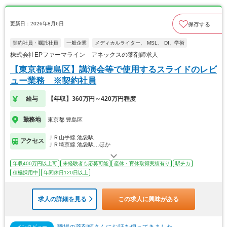
更新日：2026年8月6日
保存する
契約社員・嘱託社員
一般企業
メディカルライター、 MSL、 DI、学術
株式会社EPファーマライン アネックスの薬剤師求人
【東京都豊島区】講演会等で使用するスライドのレビ
ュー業務 ※契約社員
給与
【年収】360万円～420万円程度
勤務地
東京都 豊島区
ＪＲ山手線 池袋駅
アクセス
ＪＲ埼京線 池袋駅…ほか
年収400万円以上可
未経験者も応募可能
産休・育休取得実績有り
駅チカ
積極採用中
年間休日120日以上
求人の詳細を見る
この求人に興味がある
インタビュー