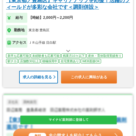
【東京都／豊島区】キャリアアップを応援！活躍のフ
ィールドが多彩な会社です＜調剤併設＞
給与
【時給】2,000円～2,200円
勤務地
東京都 豊島区
アクセス
ＪＲ山手線 目白駅
新卒も応募可能
未経験者も応募可能
残業月10ｈ以下
産休・育休取得実績有り
駅チカ
店舗数30以上
積極採用中
在宅業務あり
WEB面接OK
求人の詳細を見る
この求人に興味がある