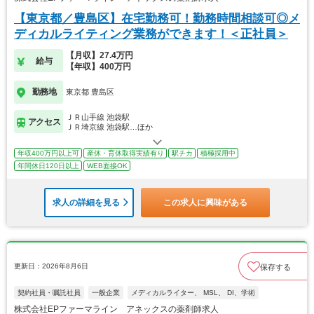
【東京都／豊島区】在宅勤務可！勤務時間相談可◎メ
ディカルライティング業務ができます！＜正社員＞
【月収】27.4万円
給与
【年収】400万円
勤務地
東京都 豊島区
ＪＲ山手線 池袋駅
アクセス
ＪＲ埼京線 池袋駅…ほか
年収400万円以上可
産休・育休取得実績有り
駅チカ
積極採用中
年間休日120日以上
WEB面接OK
求人の詳細を見る
この求人に興味がある
更新日：2026年8月6日
保存する
契約社員・嘱託社員
一般企業
メディカルライター、 MSL、 DI、学術
株式会社EPファーマライン アネックスの薬剤師求人