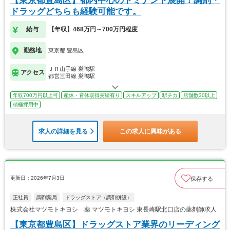
【東京都豊島区】都内中心のドミナント展開！調剤・
ドラッグどちらも経験可能です。
給与
【年収】468万円～700万円程度
勤務地
東京都 豊島区
ＪＲ山手線 巣鴨駅
アクセス
都営三田線 巣鴨駅
年収700万円以上可
産休・育休取得実績有り
スキルアップ
駅チカ
店舗数30以上
積極採用中
求人の詳細を見る
この求人に興味がある
更新日：2026年7月3日
保存する
正社員
調剤薬局
ドラッグストア（調剤併設）
株式会社マツモトキヨシ 薬 マツモトキヨシ 東長崎駅北口店の薬剤師求人
【東京都豊島区】ドラッグストア業界のリーディング