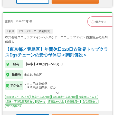
更新日：2026年7月3日
保存する
正社員
ドラッグストア（調剤併設）
株式会社ココカラファインヘルスケア ココカラファイン 西池袋店の薬剤
師求人
【東京都／豊島区】年間休日120日☆業界トップクラ
スDgsチェーンの安心母体◎＜調剤併設＞
給与
【年収】430万円～560万円
勤務地
東京都 豊島区
ＪＲ山手線 池袋駅
アクセス
ＪＲ埼京線 池袋駅…ほか
年収550万円以上可
新卒も応募可能
未経験者も応募可能
残業月10ｈ以下
産休・育休取得実績有り
駅チカ
店舗数30以上
積極採用中
在宅業務あり
WEB面接OK