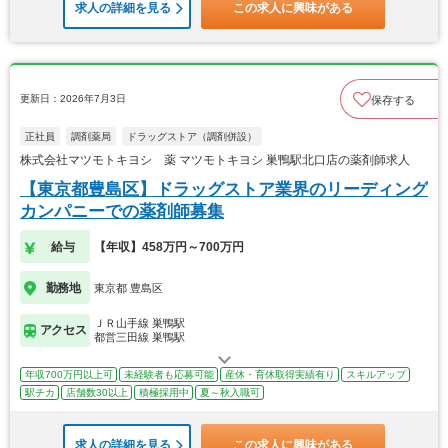
求人の詳細を見る
この求人に興味がある
更新日：2026年7月3日
保存する
正社員
調剤薬局
ドラッグストア（調剤併設）
株式会社マツモトキヨシ 薬 マツモトキヨシ 巣鴨駅北口店の薬剤師求人
【東京都豊島区】ドラッグストア業界のリーディング
カンパニーでの薬剤師募集
給与
【年収】458万円～700万円
勤務地
東京都 豊島区
ＪＲ山手線 巣鴨駅
アクセス
都営三田線 巣鴨駅
年収700万円以上可
未経験者も応募可能
産休・育休取得実績有り
スキルアップ
駅チカ
店舗数30以上
積極採用中
夏～秋入職可
求人の詳細を見る
この求人に興味がある