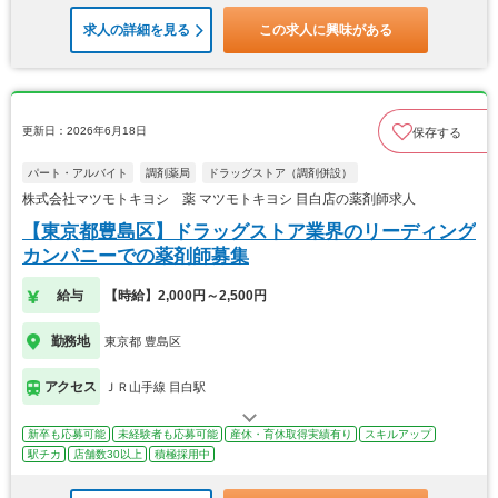
求人の詳細を見る
この求人に興味がある
更新日：2026年6月18日
保存する
パート・アルバイト
調剤薬局
ドラッグストア（調剤併設）
株式会社マツモトキヨシ 薬 マツモトキヨシ 目白店の薬剤師求人
【東京都豊島区】ドラッグストア業界のリーディング
カンパニーでの薬剤師募集
給与
【時給】2,000円～2,500円
勤務地
東京都 豊島区
アクセス
ＪＲ山手線 目白駅
新卒も応募可能
未経験者も応募可能
産休・育休取得実績有り
スキルアップ
駅チカ
店舗数30以上
積極採用中