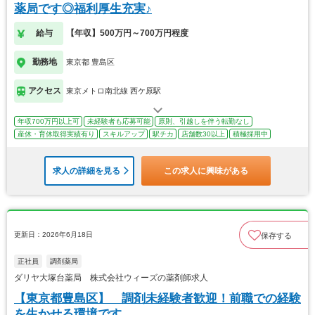
薬局です◎福利厚生充実♪
給与
【年収】500万円～700万円程度
勤務地
東京都 豊島区
アクセス
東京メトロ南北線 西ケ原駅
年収700万円以上可
未経験者も応募可能
原則、引越しを伴う転勤なし
産休・育休取得実績有り
スキルアップ
駅チカ
店舗数30以上
積極採用中
求人の詳細を見る
この求人に興味がある
更新日：2026年6月18日
保存する
正社員
調剤薬局
ダリヤ大塚台薬局 株式会社ウィーズの薬剤師求人
【東京都豊島区】 調剤未経験者歓迎！前職での経験
を生かせる環境です