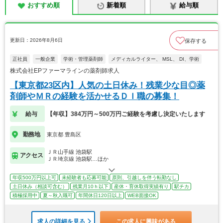
おすすめ順
新着順
給与順
更新日：2026年8月6日
保存する
正社員
一般企業
学術・管理薬剤師
メディカルライター、 MSL、 DI、学術
株式会社EPファーマラインの薬剤師求人
【東京都23区内】人気の土日休み！残業少な目◎薬
剤師やＭＲの経験を活かせるＤＩ職の募集！
給与
【年収】384万円～500万円ご経験を考慮し決定いたします
勤務地
東京都 豊島区
ＪＲ山手線 池袋駅
アクセス
ＪＲ埼京線 池袋駅…ほか
年収500万円以上可
未経験者も応募可能
原則、引越しを伴う転勤なし
土日休み（相談可含む）
残業月10ｈ以下
産休・育休取得実績有り
駅チカ
積極採用中
夏～秋入職可
年間休日120日以上
WEB面接OK
求人の詳細を見る
この求人に興味がある