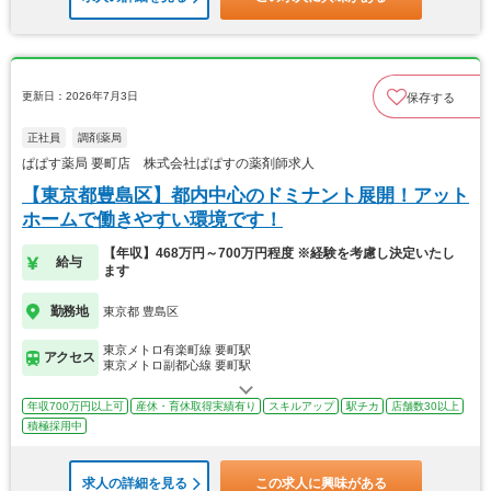
更新日：2026年7月3日
保存する
正社員
調剤薬局
ぱぱす薬局 要町店 株式会社ぱぱすの薬剤師求人
【東京都豊島区】都内中心のドミナント展開！アット
ホームで働きやすい環境です！
【年収】468万円～700万円程度 ※経験を考慮し決定いたし
給与
ます
勤務地
東京都 豊島区
東京メトロ有楽町線 要町駅
アクセス
東京メトロ副都心線 要町駅
年収700万円以上可
産休・育休取得実績有り
スキルアップ
駅チカ
店舗数30以上
積極採用中
求人の詳細を見る
この求人に興味がある