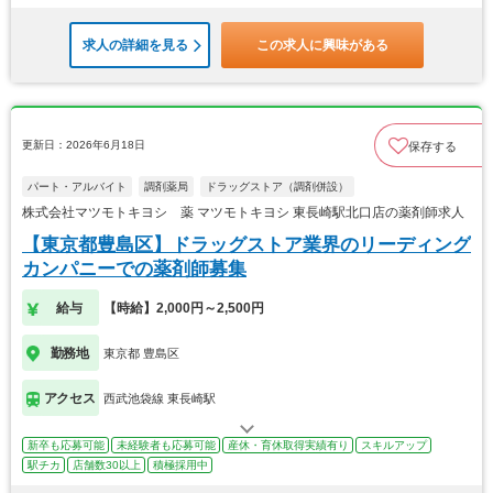
求人の詳細を見る
この求人に興味がある
更新日：2026年6月18日
保存する
パート・アルバイト
調剤薬局
ドラッグストア（調剤併設）
株式会社マツモトキヨシ 薬 マツモトキヨシ 東長崎駅北口店の薬剤師求人
【東京都豊島区】ドラッグストア業界のリーディング
カンパニーでの薬剤師募集
給与
【時給】2,000円～2,500円
勤務地
東京都 豊島区
アクセス
西武池袋線 東長崎駅
新卒も応募可能
未経験者も応募可能
産休・育休取得実績有り
スキルアップ
駅チカ
店舗数30以上
積極採用中