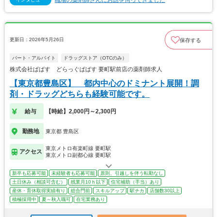
職場の薬剤師さんにお話を伺ってきました
更新日：2026年5月26日
保存する
パート・アルバイト
ドラッグストア（OTCのみ）
株式会社ぱぱす どらっぐぱぱす 要町駅前店の薬剤師求人
【東京都豊島区】 都内中心のドミナント展開！調
剤・ドラッグどちらも経験可能です。
給与
【時給】2,000円～2,300円
勤務地
東京都 豊島区
東京メトロ有楽町線 要町駅
アクセス
東京メトロ副都心線 要町駅
新卒も応募可能
未経験者も応募可能
原則、引越しを伴う転勤なし
土日休み（相談可含む）
残業月10ｈ以下
住宅補助（手当）あり
産休・育休取得実績有り
総合門前
スキルアップ
駅チカ
店舗数30以上
積極採用中
夏～秋入職可
在宅業務あり