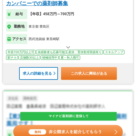
カンパニーでの薬剤師募集
給与
【年収】458万円～700万円
勤務地
東京都 豊島区
アクセス
西武池袋線 東長崎駅
年収700万円以上可
未経験者も応募可能
産休・育休取得実績有り
スキルアップ
駅チカ
店舗数30以上
積極採用中
夏～秋入職可
求人の詳細を見る
この求人に興味がある