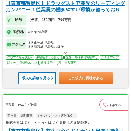
【東京都豊島区】ドラッグストア業界のリーディング
カンパニー！従業員の働きやすい環境が整っておりま
す！
給与
【年収】458万円～700万円
勤務地
東京都 豊島区
ＪＲ山手線 池袋駅
アクセス
ＪＲ埼京線 池袋駅…ほか
年収700万円以上可
未経験者も応募可能
産休・育休取得実績有り
スキルアップ
駅チカ
店舗数30以上
積極採用中
夏～秋入職可
求人の詳細を見る
この求人に興味がある
更新日：2026年7月4日
保存する
正社員
調剤薬局
ドラッグストア（調剤併設）
株式会社ぱぱす どらっぐぱぱす 巣鴨店の薬剤師求人