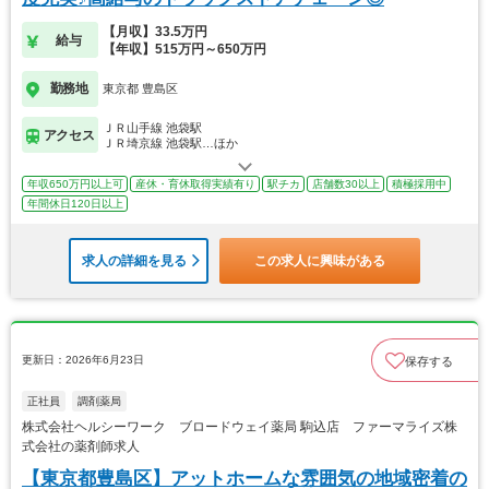
【月収】33.5万円
給与
【年収】515万円～650万円
勤務地
東京都 豊島区
ＪＲ山手線 池袋駅
アクセス
ＪＲ埼京線 池袋駅…ほか
年収650万円以上可
産休・育休取得実績有り
駅チカ
店舗数30以上
積極採用中
年間休日120日以上
求人の詳細を見る
この求人に興味がある
更新日：2026年6月23日
保存する
正社員
調剤薬局
株式会社ヘルシーワーク ブロードウェイ薬局 駒込店 ファーマライズ株
式会社の薬剤師求人
【東京都豊島区】アットホームな雰囲気の地域密着の