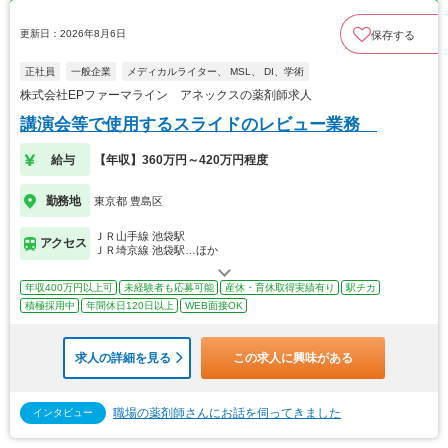
更新日：2026年8月6日
保存する
正社員
一般企業
メディカルライター、 MSL、 DI、学術
株式会社EPファーマライン アネックスの薬剤師求人
講演会等で使用するスライドのレビュー業務
給与
【年収】360万円～420万円程度
勤務地
東京都 豊島区
ＪＲ山手線 池袋駅
アクセス
ＪＲ埼京線 池袋駅…ほか
年収400万円以上可
未経験者も応募可能
産休・育休取得実績有り
駅チカ
積極採用中
年間休日120日以上
WEB面接OK
求人の詳細を見る
この求人に興味がある
職場の薬剤師さんにお話を伺ってきました
インタビュー