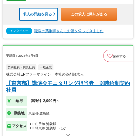
求人の詳細を見る
この求人に興味がある
職場の薬剤師さんにお話を伺ってきました
インタビュー
更新日：2026年8月6日
保存する
契約社員・嘱託社員
一般企業
株式会社EPファーマライン 本社の薬剤師求人
【東京都】講演会モニタリング担当者 ※時給制契約
社員
給与
【時給】2,000円～
勤務地
東京都 豊島区
ＪＲ山手線 池袋駅
アクセス
ＪＲ埼京線 池袋駅…ほか