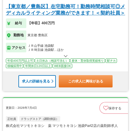
【東京都／豊島区】在宅勤務可！勤務時間相談可◎メ
ディカルライティング業務ができます！＜契約社員＞
給与
【年収】400万円
勤務地
東京都 豊島区
ＪＲ山手線 池袋駅
アクセス
ＪＲ埼京線 池袋駅…ほか
年収400万円以上可
土日休み（相談可含む）
産休・育休取得実績有り
駅チカ
積極採用中
年間休日120日以上
WEB面接OK
求人の詳細を見る
この求人に興味がある
更新日：2026年7月4日
保存する
正社員
ドラッグストア（調剤併設）
株式会社マツモトキヨシ 薬 マツモトキヨシ 池袋Part2店の薬剤師求人