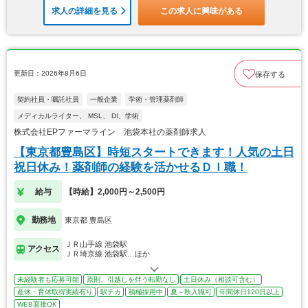
求人の詳細を見る
この求人に興味がある
更新日：2026年8月6日
保存する
契約社員・嘱託社員
一般企業
学術・管理薬剤師
メディカルライター、 MSL、 DI、学術
株式会社EPファーマライン 池袋本社の薬剤師求人
【東京都豊島区】時短スタートできます！人気の土日
祝日休み！薬剤師の経験を活かせるＤＩ職！
給与
【時給】2,000円～2,500円
勤務地
東京都 豊島区
ＪＲ山手線 池袋駅
アクセス
ＪＲ埼京線 池袋駅…ほか
未経験者も応募可能
原則、引越しを伴う転勤なし
土日休み（相談可含む）
産休・育休取得実績有り
駅チカ
積極採用中
夏～秋入職可
年間休日120日以上
WEB面接OK