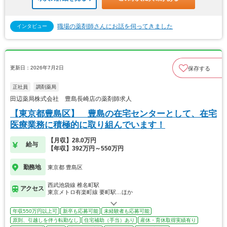
職場の薬剤師さんにお話を伺ってきました
インタビュー
更新日：2026年7月2日
保存する
正社員
調剤薬局
田辺薬局株式会社 豊島長崎店の薬剤師求人
【東京都豊島区】 豊島の在宅センターとして、在宅
医療業務に積極的に取り組んでいます！
【月収】28.0万円
給与
【年収】392万円～550万円
勤務地
東京都 豊島区
西武池袋線 椎名町駅
アクセス
東京メトロ有楽町線 要町駅…ほか
年収550万円以上可
新卒も応募可能
未経験者も応募可能
原則、引越しを伴う転勤なし
住宅補助（手当）あり
産休・育休取得実績有り