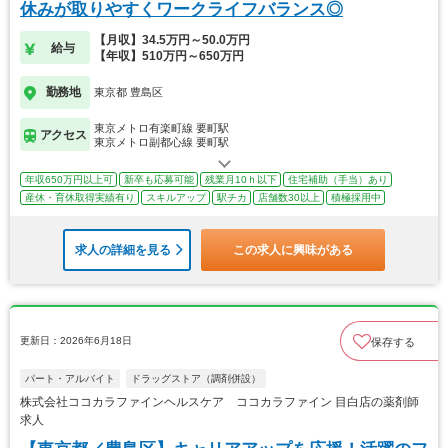
休みが取りやすくワークライフバランス◎
【月収】34.5万円～50.0万円
給与
【年収】510万円～650万円
勤務地
東京都 豊島区
東京メトロ有楽町線 要町駅
アクセス
東京メトロ副都心線 要町駅
年収650万円以上可
新卒も応募可能
残業月10ｈ以下
住宅補助（手当）あり
産休・育休取得実績有り
スキルアップ
駅チカ
店舗数30以上
積極採用中
求人の詳細を見る
この求人に興味がある
更新日：2026年6月18日
保存する
パート・アルバイト
ドラッグストア（調剤併設）
株式会社ココカラファインヘルスケア ココカラファイン 目白店の薬剤師
求人