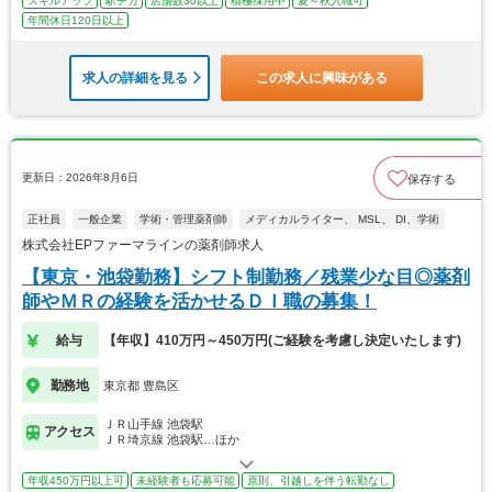
スキルアップ
駅チカ
店舗数30以上
積極採用中
夏～秋入職可
年間休日120日以上
求人の詳細を見る
この求人に興味がある
更新日：2026年8月6日
保存する
正社員
一般企業
学術・管理薬剤師
メディカルライター、 MSL、 DI、学術
株式会社EPファーマラインの薬剤師求人
【東京・池袋勤務】シフト制勤務／残業少な目◎薬剤
師やＭＲの経験を活かせるＤＩ職の募集！
給与
【年収】410万円～450万円(ご経験を考慮し決定いたします)
勤務地
東京都 豊島区
ＪＲ山手線 池袋駅
アクセス
ＪＲ埼京線 池袋駅…ほか
年収450万円以上可
未経験者も応募可能
原則、引越しを伴う転勤なし