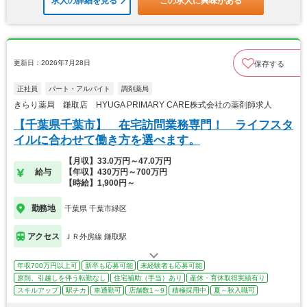
求人の詳細を見る
この求人に興味がある
更新日：2026年7月28日
保存する
正社員
パート・アルバイト
調剤薬局
きらり薬局 鎌取店 HYUGA PRIMARY CARE株式会社の薬剤師求人
【千葉県千葉市】 在宅訪問業務専門！ ライフスタ
イルに合わせて働き方を選べます。
【月収】33.0万円～47.0万円
給与
【年収】430万円～700万円
【時給】1,900円～
勤務地
千葉県 千葉市緑区
アクセス
ＪＲ外房線 鎌取駅
年収700万円以上可
新卒も応募可能
未経験者も応募可能
原則、引越しを伴う転勤なし
住宅補助（手当）あり
産休・育休取得実績有り
スキルアップ
駅チカ
車通勤可
店舗数1～9
積極採用中
夏～秋入職可