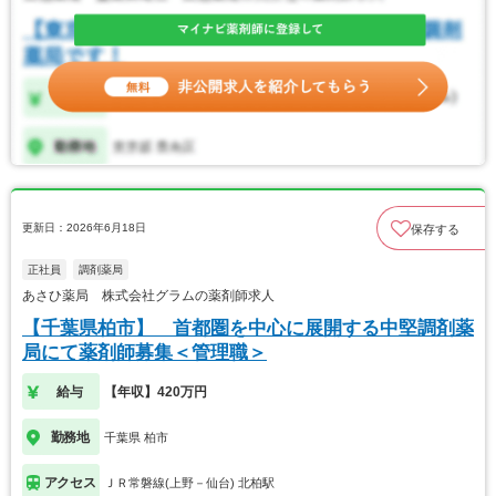
更新日：2026年6月18日
保存する
正社員
調剤薬局
あさひ薬局 株式会社グラムの薬剤師求人
【千葉県柏市】 首都圏を中心に展開する中堅調剤薬
局にて薬剤師募集＜管理職＞
給与
【年収】420万円
勤務地
千葉県 柏市
アクセス
ＪＲ常磐線(上野－仙台) 北柏駅