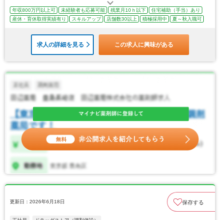
年収800万円以上可
未経験者も応募可能
残業月10ｈ以下
住宅補助（手当）あり
産休・育休取得実績有り
スキルアップ
店舗数30以上
積極採用中
夏～秋入職可
求人の詳細を見る
この求人に興味がある
更新日：2026年6月18日
保存する