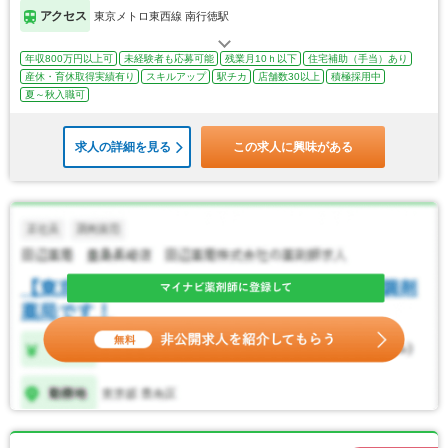
アクセス
東京メトロ東西線 南行徳駅
年収800万円以上可
未経験者も応募可能
残業月10ｈ以下
住宅補助（手当）あり
産休・育休取得実績有り
スキルアップ
駅チカ
店舗数30以上
積極採用中
夏～秋入職可
求人の詳細を見る
この求人に興味がある