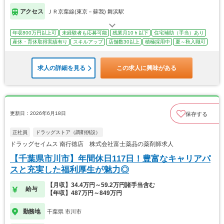
アクセス
ＪＲ京葉線(東京－蘇我) 舞浜駅
年収800万円以上可
未経験者も応募可能
残業月10ｈ以下
住宅補助（手当）あり
産休・育休取得実績有り
スキルアップ
店舗数30以上
積極採用中
夏～秋入職可
求人の詳細を見る
この求人に興味がある
更新日：2026年6月18日
保存する
正社員
ドラッグストア（調剤併設）
ドラッグセイムス 南行徳店 株式会社富士薬品の薬剤師求人
【千葉県市川市】年間休日117日！豊富なキャリアパ
スと充実した福利厚生が魅力◎
【月収】34.4万円～59.2万円諸手当含む
給与
【年収】487万円～849万円
勤務地
千葉県 市川市