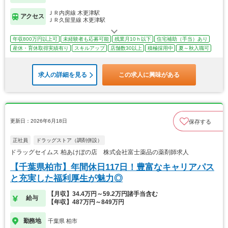
ＪＲ内房線 木更津駅
アクセス
ＪＲ久留里線 木更津駅
年収800万円以上可
未経験者も応募可能
残業月10ｈ以下
住宅補助（手当）あり
産休・育休取得実績有り
スキルアップ
店舗数30以上
積極採用中
夏～秋入職可
求人の詳細を見る
この求人に興味がある
更新日：2026年6月18日
保存する
正社員
ドラッグストア（調剤併設）
ドラッグセイムス 柏あけぼの店 株式会社富士薬品の薬剤師求人
【千葉県柏市】年間休日117日！豊富なキャリアパス
と充実した福利厚生が魅力◎
【月収】34.4万円～59.2万円諸手当含む
給与
【年収】487万円～849万円
勤務地
千葉県 柏市