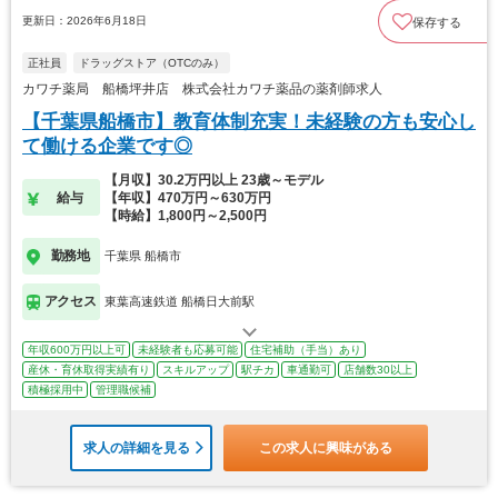
更新日：2026年6月18日
保存する
正社員
ドラッグストア（OTCのみ）
カワチ薬局 船橋坪井店 株式会社カワチ薬品の薬剤師求人
【千葉県船橋市】教育体制充実！未経験の方も安心し
て働ける企業です◎
【月収】30.2万円以上 23歳～モデル
給与
【年収】470万円～630万円
【時給】1,800円～2,500円
勤務地
千葉県 船橋市
アクセス
東葉高速鉄道 船橋日大前駅
年収600万円以上可
未経験者も応募可能
住宅補助（手当）あり
産休・育休取得実績有り
スキルアップ
駅チカ
車通勤可
店舗数30以上
積極採用中
管理職候補
求人の詳細を見る
この求人に興味がある