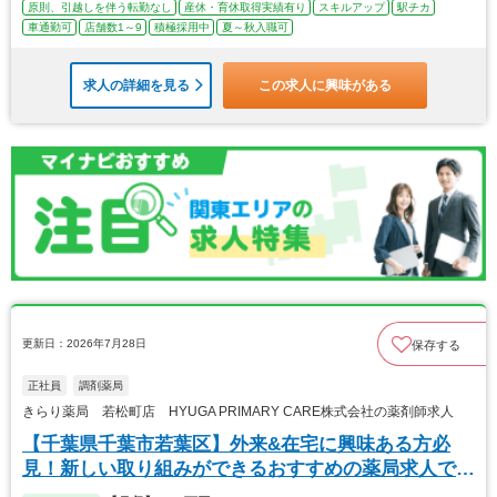
原則、引越しを伴う転勤なし
産休・育休取得実績有り
スキルアップ
駅チカ
車通勤可
店舗数1～9
積極採用中
夏～秋入職可
求人の詳細を見る
この求人に興味がある
更新日：2026年7月28日
保存する
正社員
調剤薬局
きらり薬局 若松町店 HYUGA PRIMARY CARE株式会社の薬剤師求人
【千葉県千葉市若葉区】外来&在宅に興味ある方必
見！新しい取り組みができるおすすめの薬局求人で
す。