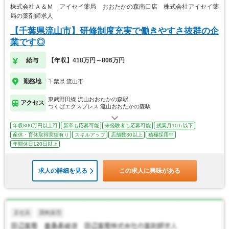
株式会社Ａ＆Ｍ アイセイ薬局 おおたかの森南口店 株式会社アイセイ薬
局の薬剤師求人
【千葉県流山市】研修制度充実で働きやすさ抜群の企
業です◎
給与
【年収】418万円～806万円
勤務地
千葉県 流山市
東武野田線 流山おおたかの森駅
アクセス
つくばエクスプレス 流山おおたかの森駅
年収800万円以上可
新卒も応募可能
未経験者も応募可能
残業月10ｈ以下
産休・育休取得実績有り
スキルアップ
店舗数30以上
積極採用中
年間休日120日以上
求人の詳細を見る
この求人に興味がある