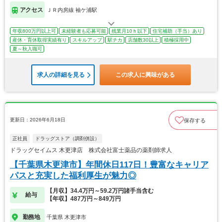
アクセス
ＪＲ内房線 袖ケ浦駅
年収800万円以上可
未経験者も応募可能
残業月10ｈ以下
住宅補助（手当）あり
産休・育休取得実績有り
スキルアップ
駅チカ
店舗数30以上
積極採用中
夏～秋入職可
求人の詳細を見る
この求人に興味がある
更新日：2026年6月18日
保存する
正社員
ドラッグストア（調剤併設）
ドラッグセイムス 木更津店 株式会社富士薬品の薬剤師求人
【千葉県木更津市】年間休日117日！豊富なキャリア
パスと充実した福利厚生が魅力◎
【月収】34.4万円～59.2万円諸手当含む
給与
【年収】487万円～849万円
勤務地
千葉県 木更津市