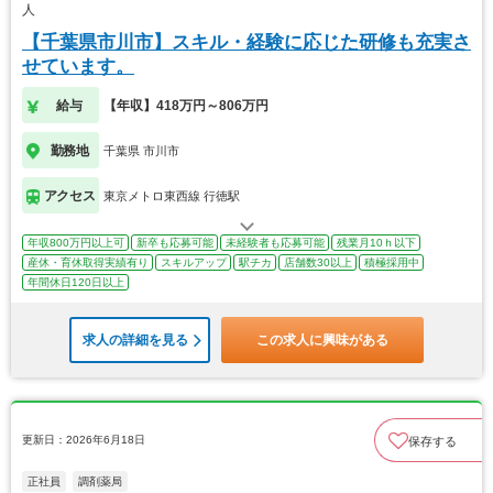
人
【千葉県市川市】スキル・経験に応じた研修も充実さ
せています。
給与
【年収】418万円～806万円
勤務地
千葉県 市川市
アクセス
東京メトロ東西線 行徳駅
年収800万円以上可
新卒も応募可能
未経験者も応募可能
残業月10ｈ以下
産休・育休取得実績有り
スキルアップ
駅チカ
店舗数30以上
積極採用中
年間休日120日以上
求人の詳細を見る
この求人に興味がある
更新日：2026年6月18日
保存する
正社員
調剤薬局