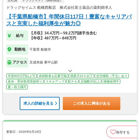
正社員
ドラッグストア（調剤併設）
ドラッグセイムス 船橋西船店 株式会社富士薬品の薬剤師求人
【千葉県船橋市】年間休日117日！豊富なキャリアパ
スと充実した福利厚生が魅力◎
【月収】34.4万円～59.2万円諸手当含む
給与
【年収】487万円～849万円
勤務地
千葉県 船橋市
アクセス
京成本線 東中山駅
年収800万円以上可
未経験者も応募可能
残業月10ｈ以下
住宅補助（手当）あり
産休・育休取得実績有り
スキルアップ
駅チカ
店舗数30以上
積極採用中
夏～秋入職可
求人の詳細を見る
この求人に興味がある
更新日：2026年6月18日
保存する