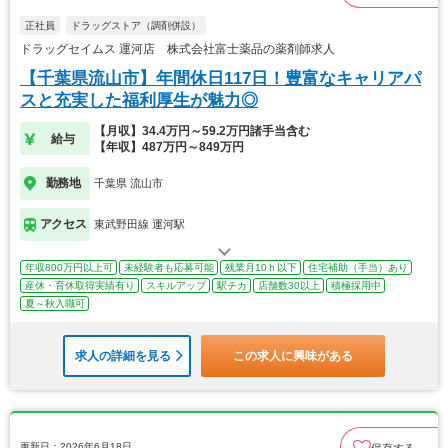
正社員
ドラッグストア（調剤併設）
ドラッグセイムス 運河店 株式会社富士薬品の薬剤師求人
【千葉県流山市】年間休日117日！豊富なキャリアパ
スと充実した福利厚生が魅力◎
【月収】34.4万円～59.2万円諸手当含む
給与
【年収】487万円～849万円
勤務地
千葉県 流山市
アクセス
東武野田線 運河駅
年収800万円以上可
未経験者も応募可能
残業月10ｈ以下
住宅補助（手当）あり
産休・育休取得実績有り
スキルアップ
駅チカ
店舗数30以上
積極採用中
夏～秋入職可
求人の詳細を見る
この求人に興味がある
更新日：2026年6月18日
保存する