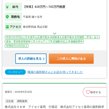
給与
【年収】419万円～743万円程度
勤務地
千葉県 鎌ケ谷市
アクセス
東武野田線 馬込沢駅
年収700万円以上可
新卒も応募可能
未経験者も応募可能
住宅補助（手当）あり
産休・育休取得実績有り
スキルアップ
店舗数30以上
積極採用中
年間休日120日以上
求人の詳細を見る
この求人に興味がある
職場の薬剤師さんにお話を伺ってきました
インタビュー
更新日：2026年6月18日
保存する
正社員
調剤薬局
株式会社Ａ＆Ｍ アイセイ薬局 行徳店 株式会社アイセイ薬局の薬剤師求