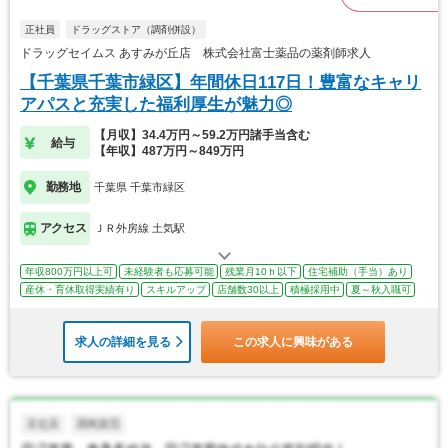
正社員
ドラッグストア（調剤併設）
ドラッグセイムス あすみが丘店 株式会社富士薬品の薬剤師求人
【千葉県千葉市緑区】年間休日117日！豊富なキャリ
アパスと充実した福利厚生が魅力◎
【月収】34.4万円～59.2万円諸手当含む
給与
【年収】487万円～849万円
勤務地
千葉県 千葉市緑区
アクセス
ＪＲ外房線 土気駅
年収800万円以上可
未経験者も応募可能
残業月10ｈ以下
住宅補助（手当）あり
産休・育休取得実績有り
スキルアップ
店舗数30以上
積極採用中
夏～秋入職可
求人の詳細を見る
この求人に興味がある