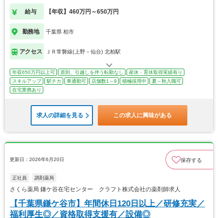
給与
【年収】460万円～650万円
勤務地
千葉県 柏市
アクセス
ＪＲ常磐線(上野－仙台) 北柏駅
年収650万円以上可
原則、引越しを伴う転勤なし
産休・育休取得実績有り
スキルアップ
駅チカ
車通勤可
店舗数1～9
積極採用中
夏～秋入職可
在宅業務あり
求人の詳細を見る
この求人に興味がある
更新日：2026年6月20日
保存する
正社員
調剤薬局
さくら薬局 鎌ケ谷在宅センター クラフト株式会社の薬剤師求人
【千葉県鎌ケ谷市】年間休日120日以上／研修充実／
福利厚生◎／資格取得支援有／設備◎