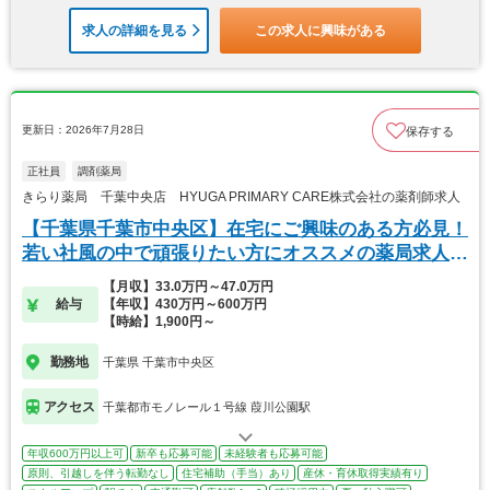
求人の詳細を見る
この求人に興味がある
更新日：2026年7月28日
保存する
正社員
調剤薬局
きらり薬局 千葉中央店 HYUGA PRIMARY CARE株式会社の薬剤師求人
【千葉県千葉市中央区】在宅にご興味のある方必見！
若い社風の中で頑張りたい方にオススメの薬局求人で
す。
【月収】33.0万円～47.0万円
給与
【年収】430万円～600万円
【時給】1,900円～
勤務地
千葉県 千葉市中央区
アクセス
千葉都市モノレール１号線 葭川公園駅
年収600万円以上可
新卒も応募可能
未経験者も応募可能
原則、引越しを伴う転勤なし
住宅補助（手当）あり
産休・育休取得実績有り