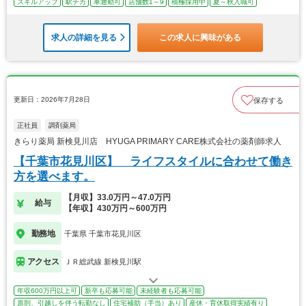
スキルアップ
駅チカ
車通勤可
店舗数1～9
積極採用中
夏～秋入職可
求人の詳細を見る
この求人に興味がある
更新日：2026年7月28日
保存する
正社員
調剤薬局
きらり薬局 新検見川店 HYUGA PRIMARY CARE株式会社の薬剤師求人
【千葉市花見川区】 ライフスタイルに合わせて働き
方を選べます。
【月収】33.0万円～47.0万円
給与
【年収】430万円～600万円
勤務地
千葉県 千葉市花見川区
アクセス
ＪＲ総武線 新検見川駅
年収600万円以上可
新卒も応募可能
未経験者も応募可能
原則、引越しを伴う転勤なし
住宅補助（手当）あり
産休・育休取得実績有り