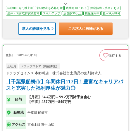
年収800万円以上可
未経験者も応募可能
残業月10ｈ以下
住宅補助（手当）あり
産休・育休取得実績有り
スキルアップ
店舗数30以上
積極採用中
夏～秋入職可
求人の詳細を見る
この求人に興味がある
更新日：2026年6月18日
保存する
正社員
ドラッグストア（調剤併設）
ドラッグセイムス 本郷町店 株式会社富士薬品の薬剤師求人
【千葉県船橋市】年間休日117日！豊富なキャリアパ
スと充実した福利厚生が魅力◎
【月収】34.4万円～59.2万円諸手当含む
給与
【年収】487万円～849万円
勤務地
千葉県 船橋市
アクセス
京成本線 東中山駅