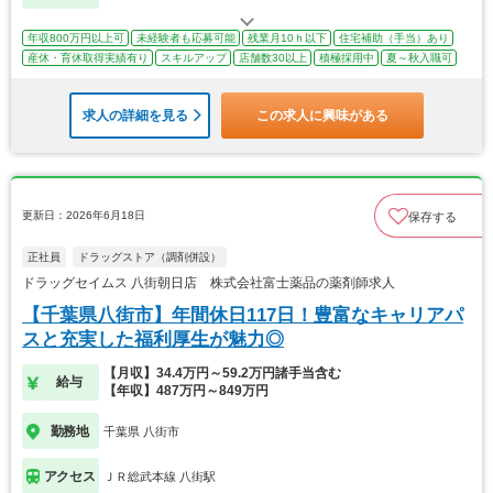
年収800万円以上可
未経験者も応募可能
残業月10ｈ以下
住宅補助（手当）あり
産休・育休取得実績有り
スキルアップ
店舗数30以上
積極採用中
夏～秋入職可
求人の詳細を見る
この求人に興味がある
更新日：2026年6月18日
保存する
正社員
ドラッグストア（調剤併設）
ドラッグセイムス 八街朝日店 株式会社富士薬品の薬剤師求人
【千葉県八街市】年間休日117日！豊富なキャリアパ
スと充実した福利厚生が魅力◎
【月収】34.4万円～59.2万円諸手当含む
給与
【年収】487万円～849万円
勤務地
千葉県 八街市
アクセス
ＪＲ総武本線 八街駅