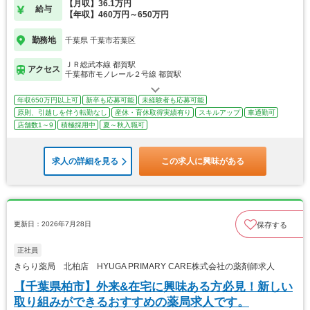
【月収】36.1万円
給与
【年収】460万円～650万円
勤務地
千葉県 千葉市若葉区
ＪＲ総武本線 都賀駅
アクセス
千葉都市モノレール２号線 都賀駅
年収650万円以上可
新卒も応募可能
未経験者も応募可能
原則、引越しを伴う転勤なし
産休・育休取得実績有り
スキルアップ
車通勤可
店舗数1～9
積極採用中
夏～秋入職可
求人の詳細を見る
この求人に興味がある
更新日：2026年7月28日
保存する
正社員
きらり薬局 北柏店 HYUGA PRIMARY CARE株式会社の薬剤師求人
【千葉県柏市】外来&在宅に興味ある方必見！新しい
取り組みができるおすすめの薬局求人です。