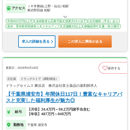
ＪＲ常磐線(上野－仙台) 柏駅
アクセス
東武野田線 柏駅
年収800万円以上可
未経験者も応募可能
残業月10ｈ以下
住宅補助（手当）あり
産休・育休取得実績有り
スキルアップ
店舗数30以上
積極採用中
夏～秋入職可
求人の詳細を見る
この求人に興味がある
更新日：2026年6月18日
保存する
正社員
ドラッグストア（調剤併設）
ドラッグセイムス 舞浜店 株式会社富士薬品の薬剤師求人
【千葉県浦安市】年間休日117日！豊富なキャリアパ
スと充実した福利厚生が魅力◎
【月収】34.4万円～59.2万円諸手当含む
給与
【年収】487万円～849万円
勤務地
千葉県 浦安市