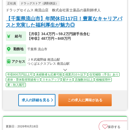
正社員
ドラッグストア（調剤併設）
ドラッグセイムス 南流山店 株式会社富士薬品の薬剤師求人
【千葉県流山市】年間休日117日！豊富なキャリアパ
スと充実した福利厚生が魅力◎
【月収】34.4万円～59.2万円諸手当含む
給与
【年収】487万円～849万円
勤務地
千葉県 流山市
ＪＲ武蔵野線 南流山駅
アクセス
つくばエクスプレス 南流山駅
年収800万円以上可
未経験者も応募可能
残業月10ｈ以下
住宅補助（手当）あり
産休・育休取得実績有り
スキルアップ
駅チカ
店舗数30以上
積極採用中
夏～秋入職可
求人の詳細を見る
この求人に興味がある
更新日：2026年6月18日
保存する