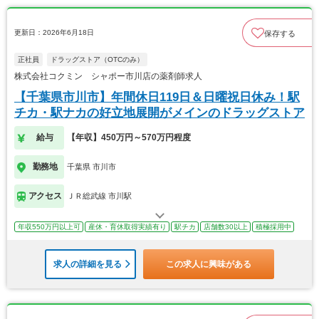
更新日：2026年6月18日
保存する
正社員
ドラッグストア（OTCのみ）
株式会社コクミン シャポー市川店の薬剤師求人
【千葉県市川市】年間休日119日＆日曜祝日休み！駅
チカ・駅ナカの好立地展開がメインのドラッグストア
給与
【年収】450万円～570万円程度
勤務地
千葉県 市川市
アクセス
ＪＲ総武線 市川駅
年収550万円以上可
産休・育休取得実績有り
駅チカ
店舗数30以上
積極採用中
求人の詳細を見る
この求人に興味がある