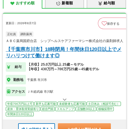
おすすめ順
新着順
給与順
更新日：2026年8月7日
保存する
正社員
調剤薬局
ＡＢＣ薬局国府台店 シップヘルスケアファーマシー株式会社の薬剤師求人
【千葉県市川市】18時閉局！年間休日120日以上でメ
リハリつけて働けます◎
【月収】25.0万円以上 25歳～モデル
給与
【年収】430万円～700万円25歳～45歳モデル
勤務地
千葉県 市川市
アクセス
ＪＲ総武線 市川駅
年収700万円以上可
新卒も応募可能
未経験者も応募可能
土日休み（相談可含む）
産休・育休取得実績有り
総合門前
スキルアップ
店舗数30以上
積極採用中
年間休日120日以上