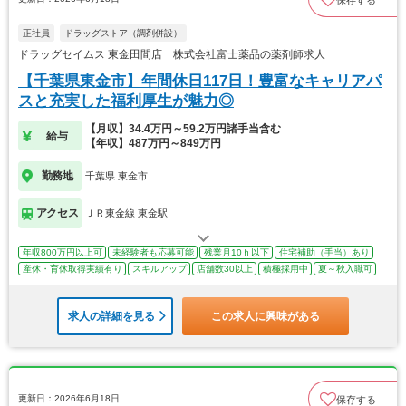
正社員
ドラッグストア（調剤併設）
ドラッグセイムス 東金田間店 株式会社富士薬品の薬剤師求人
【千葉県東金市】年間休日117日！豊富なキャリアパ
スと充実した福利厚生が魅力◎
【月収】34.4万円～59.2万円諸手当含む
給与
【年収】487万円～849万円
勤務地
千葉県 東金市
アクセス
ＪＲ東金線 東金駅
年収800万円以上可
未経験者も応募可能
残業月10ｈ以下
住宅補助（手当）あり
産休・育休取得実績有り
スキルアップ
店舗数30以上
積極採用中
夏～秋入職可
求人の詳細を見る
この求人に興味がある
更新日：2026年6月18日
保存する