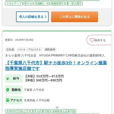
スキルアップ
駅チカ
店舗数1～9
積極採用中
夏～秋入職可
求人の詳細を見る
この求人に興味がある
更新日：2026年7月28日
保存する
正社員
パート・アルバイト
調剤薬局
きらり薬局 八千代台店 HYUGA PRIMARY CARE株式会社の薬剤師求人
【千葉県八千代市】駅チカ徒歩3分！オンライン服薬
指導実施店舗です
【月収】33.0万円～47.0万円
給与
【年収】500万円～650万円
勤務地
千葉県 八千代市
アクセス
京成本線 八千代台駅
年収650万円以上可
新卒も応募可能
未経験者も応募可能