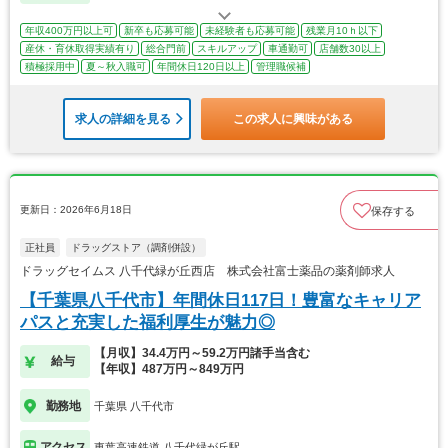
年収400万円以上可
新卒も応募可能
未経験者も応募可能
残業月10ｈ以下
産休・育休取得実績有り
総合門前
スキルアップ
車通勤可
店舗数30以上
積極採用中
夏～秋入職可
年間休日120日以上
管理職候補
求人の詳細を見る
この求人に興味がある
更新日：2026年6月18日
保存する
正社員
ドラッグストア（調剤併設）
ドラッグセイムス 八千代緑が丘西店 株式会社富士薬品の薬剤師求人
【千葉県八千代市】年間休日117日！豊富なキャリア
パスと充実した福利厚生が魅力◎
【月収】34.4万円～59.2万円諸手当含む
給与
【年収】487万円～849万円
勤務地
千葉県 八千代市
アクセス
東葉高速鉄道 八千代緑が丘駅