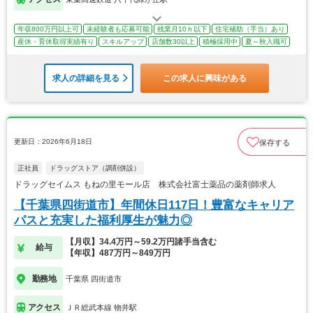
年収800万円以上可
未経験者も応募可能
残業月10ｈ以下
住宅補助（手当）あり
産休・育休取得実績有り
スキルアップ
店舗数30以上
積極採用中
夏～秋入職可
求人の詳細を見る
この求人に興味がある
更新日：2026年6月18日
保存する
正社員
ドラッグストア（調剤併設）
ドラッグセイムス もねの里モール店 株式会社富士薬品の薬剤師求人
【千葉県四街道市】年間休日117日！豊富なキャリア
パスと充実した福利厚生が魅力◎
【月収】34.4万円～59.2万円諸手当含む
給与
【年収】487万円～849万円
勤務地
千葉県 四街道市
アクセス
ＪＲ総武本線 物井駅