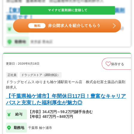
更新日：2026年6月18日
保存する
正社員
ドラッグストア（調剤併設）
ドラッグセイムス ゆりまち袖ケ浦駅前モール店 株式会社富士薬品の薬剤
師求人
【千葉県袖ケ浦市】年間休日117日！豊富なキャリア
パスと充実した福利厚生が魅力◎
【月収】34.4万円～59.2万円諸手当含む
給与
【年収】487万円～849万円
勤務地
千葉県 袖ケ浦市