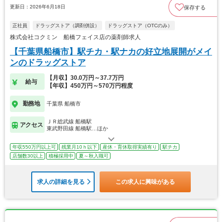
更新日：2026年6月18日
保存する
正社員
ドラッグストア（調剤併設）
ドラッグストア（OTCのみ）
株式会社コクミン 船橋フェイス店の薬剤師求人
【千葉県船橋市】駅チカ・駅ナカの好立地展開がメイ
ンのドラッグストア
【月収】30.0万円～37.7万円
給与
【年収】450万円～570万円程度
勤務地
千葉県 船橋市
ＪＲ総武線 船橋駅
アクセス
東武野田線 船橋駅…ほか
年収550万円以上可
残業月10ｈ以下
産休・育休取得実績有り
駅チカ
店舗数30以上
積極採用中
夏～秋入職可
求人の詳細を見る
この求人に興味がある