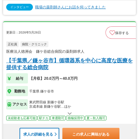
職場の薬剤師さんにお話を伺ってきました
インタビュー
更新日：2026年5月26日
保存する
正社員
病院・クリニック
医療法人徳洲会 鎌ケ谷総合病院の薬剤師求人
【千葉県／鎌ヶ谷市】循環器系を中心に高度な医療を
提供する総合病院
給与
【月収】20.0万円～40.0万円
勤務地
千葉県 鎌ケ谷市
東武野田線 新鎌ケ谷駅
アクセス
京成本線 新鎌ケ谷駅…ほか
未経験者も応募可能
駅チカ
車通勤可
積極採用中
夏～秋入職可
求人の詳細を見る
この求人に興味がある