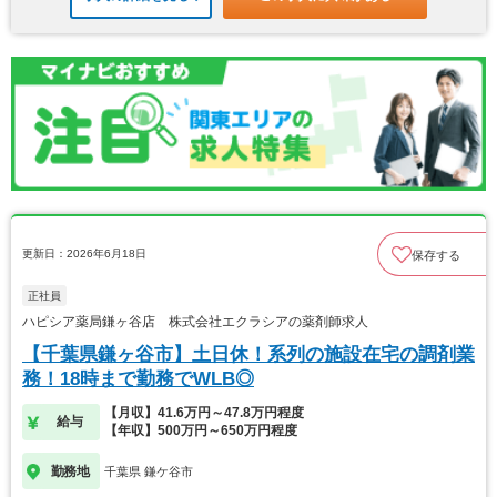
更新日：2026年6月18日
保存する
正社員
ハピシア薬局鎌ヶ谷店 株式会社エクラシアの薬剤師求人
【千葉県鎌ヶ谷市】土日休！系列の施設在宅の調剤業
務！18時まで勤務でWLB◎
【月収】41.6万円～47.8万円程度
給与
【年収】500万円～650万円程度
勤務地
千葉県 鎌ケ谷市