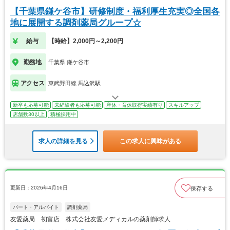
【千葉県鎌ケ谷市】研修制度・福利厚生充実◎全国各
地に展開する調剤薬局グループ☆
給与
【時給】2,000円～2,200円
勤務地
千葉県 鎌ケ谷市
アクセス
東武野田線 馬込沢駅
新卒も応募可能
未経験者も応募可能
産休・育休取得実績有り
スキルアップ
店舗数30以上
積極採用中
求人の詳細を見る
この求人に興味がある
更新日：2026年4月16日
保存する
パート・アルバイト
調剤薬局
友愛薬局 初富店 株式会社友愛メディカルの薬剤師求人