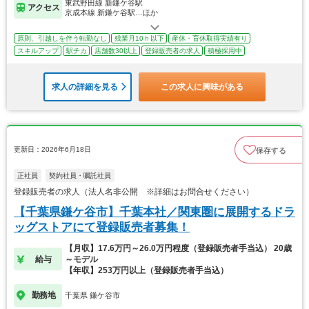
東武野田線 新鎌ケ谷駅
アクセス
京成本線 新鎌ケ谷駅…ほか
原則、引越しを伴う転勤なし
残業月10ｈ以下
産休・育休取得実績有り
スキルアップ
駅チカ
店舗数30以上
登録販売者の求人
積極採用中
求人の詳細を見る
この求人に興味がある
更新日：2026年6月18日
保存する
正社員
契約社員・嘱託社員
登録販売者の求人（法人名非公開 ※詳細はお問合せください）
【千葉県鎌ケ谷市】千葉本社／関東圏に展開するドラ
ッグストアにて登録販売者募集！
【月収】17.6万円～26.0万円程度（登録販売者手当込） 20歳
給与
～モデル
【年収】253万円以上（登録販売者手当込）
勤務地
千葉県 鎌ケ谷市