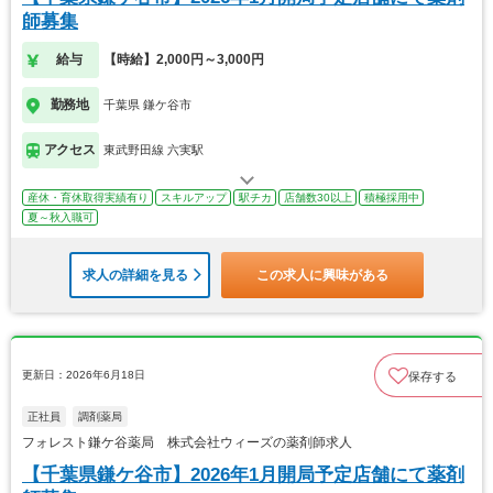
師募集
給与
【時給】2,000円～3,000円
勤務地
千葉県 鎌ケ谷市
アクセス
東武野田線 六実駅
産休・育休取得実績有り
スキルアップ
駅チカ
店舗数30以上
積極採用中
夏～秋入職可
求人の詳細を見る
この求人に興味がある
更新日：2026年6月18日
保存する
正社員
調剤薬局
フォレスト鎌ケ谷薬局 株式会社ウィーズの薬剤師求人
【千葉県鎌ケ谷市】2026年1月開局予定店舗にて薬剤