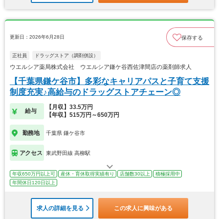
更新日：2026年6月28日
保存する
正社員
ドラッグストア（調剤併設）
ウエルシア薬局株式会社 ウエルシア鎌ケ谷西佐津間店の薬剤師求人
【千葉県鎌ケ谷市】多彩なキャリアパスと子育て支援
制度充実♪高給与のドラッグストアチェーン◎
【月収】33.5万円
給与
【年収】515万円～650万円
勤務地
千葉県 鎌ケ谷市
アクセス
東武野田線 高柳駅
年収650万円以上可
産休・育休取得実績有り
店舗数30以上
積極採用中
年間休日120日以上
求人の詳細を見る
この求人に興味がある