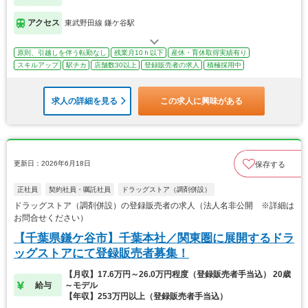
アクセス
東武野田線 鎌ケ谷駅
原則、引越しを伴う転勤なし
残業月10ｈ以下
産休・育休取得実績有り
スキルアップ
駅チカ
店舗数30以上
登録販売者の求人
積極採用中
求人の詳細を見る
この求人に興味がある
更新日：2026年6月18日
保存する
正社員
契約社員・嘱託社員
ドラッグストア（調剤併設）
ドラッグストア（調剤併設）の登録販売者の求人（法人名非公開 ※詳細は
お問合せください）
【千葉県鎌ケ谷市】千葉本社／関東圏に展開するドラ
ッグストアにて登録販売者募集！
【月収】17.6万円～26.0万円程度（登録販売者手当込） 20歳
給与
～モデル
【年収】253万円以上（登録販売者手当込）