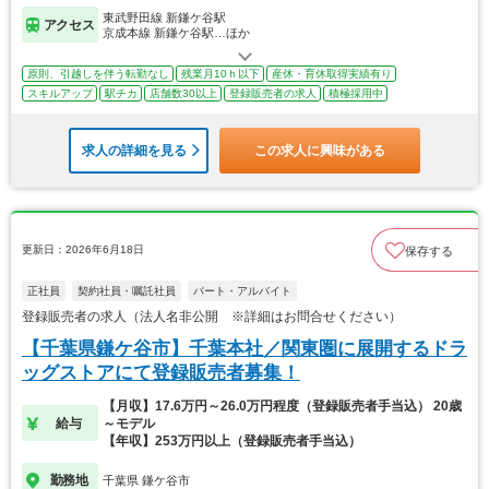
東武野田線 新鎌ケ谷駅
アクセス
京成本線 新鎌ケ谷駅…ほか
原則、引越しを伴う転勤なし
残業月10ｈ以下
産休・育休取得実績有り
スキルアップ
駅チカ
店舗数30以上
登録販売者の求人
積極採用中
求人の詳細を見る
この求人に興味がある
更新日：2026年6月18日
保存する
正社員
契約社員・嘱託社員
パート・アルバイト
登録販売者の求人（法人名非公開 ※詳細はお問合せください）
【千葉県鎌ケ谷市】千葉本社／関東圏に展開するドラ
ッグストアにて登録販売者募集！
【月収】17.6万円～26.0万円程度（登録販売者手当込） 20歳
給与
～モデル
【年収】253万円以上（登録販売者手当込）
勤務地
千葉県 鎌ケ谷市