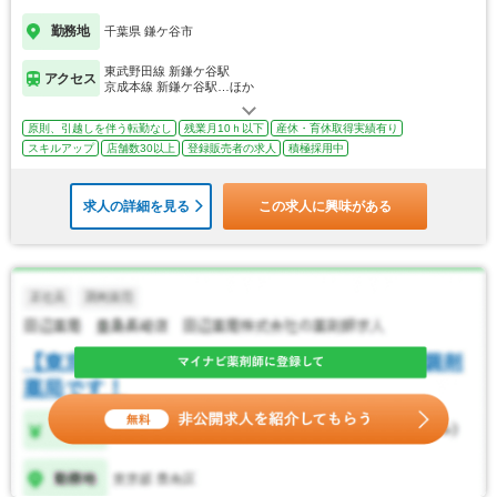
勤務地
千葉県 鎌ケ谷市
東武野田線 新鎌ケ谷駅
アクセス
京成本線 新鎌ケ谷駅…ほか
原則、引越しを伴う転勤なし
残業月10ｈ以下
産休・育休取得実績有り
スキルアップ
店舗数30以上
登録販売者の求人
積極採用中
求人の詳細を見る
この求人に興味がある