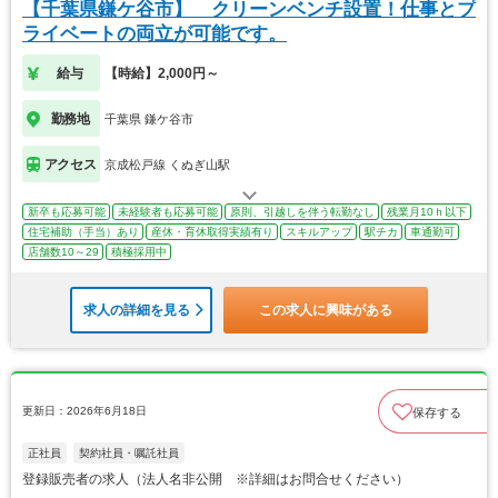
【千葉県鎌ケ谷市】 クリーンベンチ設置！仕事とプ
ライベートの両立が可能です。
給与
【時給】2,000円～
勤務地
千葉県 鎌ケ谷市
アクセス
京成松戸線 くぬぎ山駅
新卒も応募可能
未経験者も応募可能
原則、引越しを伴う転勤なし
残業月10ｈ以下
住宅補助（手当）あり
産休・育休取得実績有り
スキルアップ
駅チカ
車通勤可
店舗数10～29
積極採用中
求人の詳細を見る
この求人に興味がある
更新日：2026年6月18日
保存する
正社員
契約社員・嘱託社員
登録販売者の求人（法人名非公開 ※詳細はお問合せください）