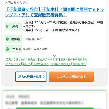
お問合せください）
【千葉県鎌ケ谷市】千葉本社／関東圏に展開するドラ
ッグストアにて登録販売者募集！
【月収】17.6万円～26.0万円程度（登録販売者手当込） 20歳
給与
～モデル
【年収】253万円以上（登録販売者手当込）
勤務地
千葉県 鎌ケ谷市
アクセス
東武野田線 鎌ケ谷駅
原則、引越しを伴う転勤なし
残業月10ｈ以下
産休・育休取得実績有り
スキルアップ
駅チカ
店舗数30以上
登録販売者の求人
積極採用中
求人の詳細を見る
この求人に興味がある