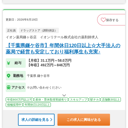
更新日：2026年6月19日
保存する
正社員
ドラッグストア（調剤併設）
イオン薬局鎌ヶ谷店 イオンリテール株式会社の薬剤師求人
【千葉県鎌ケ谷市】年間休日120日以上☆大手法人の
薬局で経営も安定しており福利厚生も充実♪
【月収】31.1万円～58.0万円
給与
【年収】492万円～846万円
勤務地
千葉県 鎌ケ谷市
アクセス
※お問い合わせください
年収800万円以上可
産休・育休取得実績有り
スキルアップ
駅チカ
店舗数30以上
積極採用中
年間休日120日以上
求人の詳細を見る
この求人に興味がある