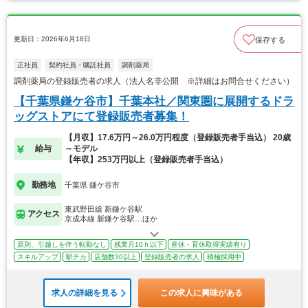
更新日：2026年6月18日
保存する
正社員
契約社員・嘱託社員
調剤薬局
調剤薬局の登録販売者の求人（法人名非公開 ※詳細はお問合せください）
【千葉県鎌ケ谷市】千葉本社／関東圏に展開するドラ
ッグストアにて登録販売者募集！
【月収】17.6万円～26.0万円程度（登録販売者手当込） 20歳
給与
～モデル
【年収】253万円以上（登録販売者手当込）
勤務地
千葉県 鎌ケ谷市
東武野田線 新鎌ケ谷駅
アクセス
京成本線 新鎌ケ谷駅…ほか
原則、引越しを伴う転勤なし
残業月10ｈ以下
産休・育休取得実績有り
スキルアップ
駅チカ
店舗数30以上
登録販売者の求人
積極採用中
求人の詳細を見る
この求人に興味がある