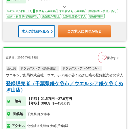
年収450万円以上可
新卒も応募可能
未経験者も応募可能
住宅補助（手当）あり
産休・育休取得実績有り
店舗数30以上
登録販売者の求人
積極採用中
求人の詳細を見る
この求人に興味がある
更新日：2026年6月18日
保存する
正社員
ドラッグストア（調剤併設）
ドラッグストア（OTCのみ）
ウエルシア薬局株式会社 ウエルシア鎌ケ谷くぬぎ山店の登録販売者の求人
登録販売者（千葉県鎌ケ谷市／ウエルシア鎌ケ谷くぬ
ぎ山店）
【月収】21.5万円～27.0万円
給与
【年収】308万円～450万円
勤務地
千葉県 鎌ケ谷市
アクセス
北総鉄道北総線 大町(千葉)駅