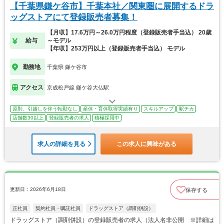
【千葉県鎌ケ谷市】千葉本社／関東圏に展開するドラ
ッグストアにて登録販売者募集！
【月収】17.6万円～26.0万円程度（登録販売者手当込） 20歳
給与
～モデル
【年収】253万円以上（登録販売者手当込） モデル
勤務地
千葉県 鎌ケ谷市
アクセス
京成松戸線 鎌ケ谷大仏駅
原則、引越しを伴う転勤なし
産休・育休取得実績有り
スキルアップ
駅チカ
店舗数30以上
登録販売者の求人
積極採用中
求人の詳細を見る
この求人に興味がある
更新日：2026年6月18日
保存する
正社員
契約社員・嘱託社員
ドラッグストア（調剤併設）
ドラッグストア（調剤併設）の登録販売者の求人（法人名非公開 ※詳細は