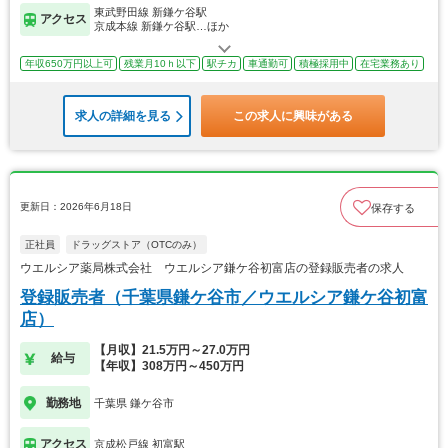
東武野田線 新鎌ケ谷駅
アクセス
京成本線 新鎌ケ谷駅…ほか
年収650万円以上可
残業月10ｈ以下
駅チカ
車通勤可
積極採用中
在宅業務あり
求人の詳細を見る
この求人に興味がある
更新日：2026年6月18日
保存する
正社員
ドラッグストア（OTCのみ）
ウエルシア薬局株式会社 ウエルシア鎌ケ谷初富店の登録販売者の求人
登録販売者（千葉県鎌ケ谷市／ウエルシア鎌ケ谷初富
店）
【月収】21.5万円～27.0万円
給与
【年収】308万円～450万円
勤務地
千葉県 鎌ケ谷市
アクセス
京成松戸線 初富駅