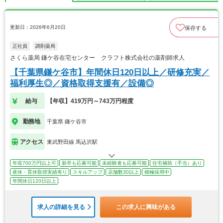
更新日：2026年6月20日
保存する
正社員
調剤薬局
さくら薬局 鎌ケ谷在宅センター クラフト株式会社の薬剤師求人
【千葉県鎌ケ谷市】年間休日120日以上／研修充実／
福利厚生◎／資格取得支援有／設備◎
給与
【年収】419万円～743万円程度
勤務地
千葉県 鎌ケ谷市
アクセス
東武野田線 馬込沢駅
年収700万円以上可
新卒も応募可能
未経験者も応募可能
住宅補助（手当）あり
産休・育休取得実績有り
スキルアップ
店舗数30以上
積極採用中
年間休日120日以上
求人の詳細を見る
この求人に興味がある