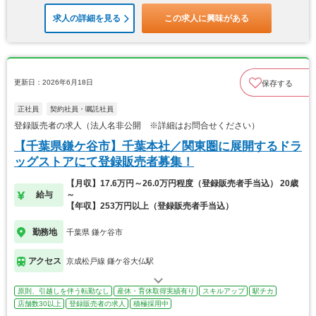
求人の詳細を見る
この求人に興味がある
更新日：2026年6月18日
保存する
正社員
契約社員・嘱託社員
登録販売者の求人（法人名非公開 ※詳細はお問合せください）
【千葉県鎌ケ谷市】千葉本社／関東圏に展開するドラ
ッグストアにて登録販売者募集！
【月収】17.6万円～26.0万円程度（登録販売者手当込） 20歳
給与
～
【年収】253万円以上（登録販売者手当込）
勤務地
千葉県 鎌ケ谷市
アクセス
京成松戸線 鎌ケ谷大仏駅
原則、引越しを伴う転勤なし
産休・育休取得実績有り
スキルアップ
駅チカ
店舗数30以上
登録販売者の求人
積極採用中