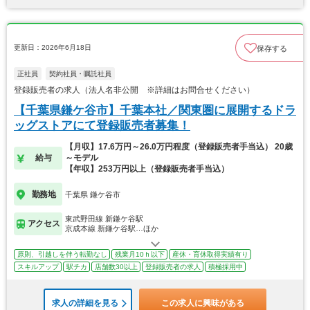
更新日：2026年6月18日
保存する
正社員
契約社員・嘱託社員
登録販売者の求人（法人名非公開 ※詳細はお問合せください）
【千葉県鎌ケ谷市】千葉本社／関東圏に展開するドラ
ッグストアにて登録販売者募集！
【月収】17.6万円～26.0万円程度（登録販売者手当込） 20歳
給与
～モデル
【年収】253万円以上（登録販売者手当込）
勤務地
千葉県 鎌ケ谷市
東武野田線 新鎌ケ谷駅
アクセス
京成本線 新鎌ケ谷駅…ほか
原則、引越しを伴う転勤なし
残業月10ｈ以下
産休・育休取得実績有り
スキルアップ
駅チカ
店舗数30以上
登録販売者の求人
積極採用中
求人の詳細を見る
この求人に興味がある