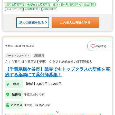
新卒も応募可能
未経験者も応募可能
産休・育休取得実績有り
総合門前
スキルアップ
店舗数30以上
積極採用中
求人の詳細を見る
この求人に興味がある
更新日：2026年6月15日
保存する
パート・アルバイト
調剤薬局
さくら薬局 鎌ケ谷西道野辺店 クラフト株式会社の薬剤師求人
【千葉県鎌ケ谷市】業界でもトップクラスの研修を実
践する薬局にて薬剤師募集！
給与
【時給】2,000円～2,200円
勤務地
千葉県 鎌ケ谷市
アクセス
東武野田線 馬込沢駅