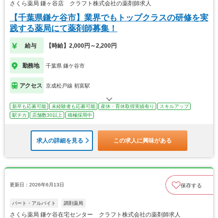
さくら薬局 鎌ヶ谷店 クラフト株式会社の薬剤師求人
【千葉県鎌ケ谷市】業界でもトップクラスの研修を実
践する薬局にて薬剤師募集！
給与
【時給】2,000円～2,200円
勤務地
千葉県 鎌ケ谷市
アクセス
京成松戸線 初富駅
新卒も応募可能
未経験者も応募可能
産休・育休取得実績有り
スキルアップ
駅チカ
店舗数30以上
積極採用中
求人の詳細を見る
この求人に興味がある
更新日：2026年6月13日
保存する
パート・アルバイト
調剤薬局
さくら薬局 鎌ケ谷在宅センター クラフト株式会社の薬剤師求人