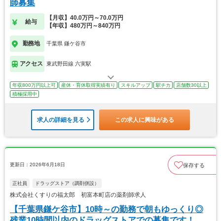
師募集
【月収】40.0万円～70.0万円
給与
【年収】480万円～840万円
勤務地
千葉県 鎌ケ谷市
アクセス
東武野田線 六実駅
年収800万円以上可
産休・育休取得実績有り
スキルアップ
駅チカ
店舗数30以上
積極採用中
求人の詳細を見る
この求人に興味がある
更新日：2026年6月18日
保存する
正社員
ドラッグストア（調剤併設）
株式会社くすりの福太郎 初富本町店の薬剤師求人
【千葉県鎌ケ谷市】10時～の勤務で朝もゆっくり◎
残業10時間以内のドラッグストアでの募集です！