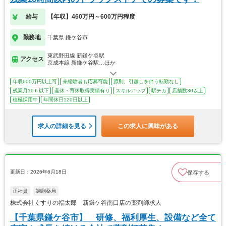
給与
【年収】460万円～600万円程度
勤務地
千葉県 鎌ケ谷市
東武野田線 新鎌ケ谷駅
アクセス
京成本線 新鎌ケ谷駅…ほか
年収600万円以上可
未経験者も応募可能
原則、引越しを伴う転勤なし
残業月10ｈ以下
産休・育休取得実績有り
スキルアップ
駅チカ
店舗数30以上
積極採用中
年間休日120日以上
求人の詳細を見る
この求人に興味がある
更新日：2026年6月18日
保存する
正社員
調剤薬局
株式会社くすりの福太郎 新鎌ケ谷南口店の薬剤師求人
【千葉県鎌ケ谷市】 研修、福利厚生、設備など全て