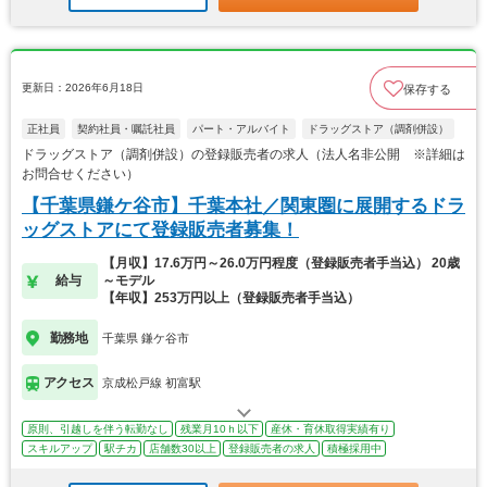
更新日：2026年6月18日
保存する
正社員
契約社員・嘱託社員
パート・アルバイト
ドラッグストア（調剤併設）
ドラッグストア（調剤併設）の登録販売者の求人（法人名非公開 ※詳細は
お問合せください）
【千葉県鎌ケ谷市】千葉本社／関東圏に展開するドラ
ッグストアにて登録販売者募集！
【月収】17.6万円～26.0万円程度（登録販売者手当込） 20歳
給与
～モデル
【年収】253万円以上（登録販売者手当込）
勤務地
千葉県 鎌ケ谷市
アクセス
京成松戸線 初富駅
原則、引越しを伴う転勤なし
残業月10ｈ以下
産休・育休取得実績有り
スキルアップ
駅チカ
店舗数30以上
登録販売者の求人
積極採用中