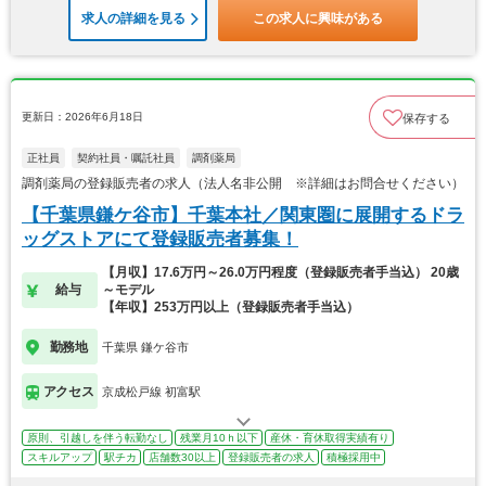
求人の詳細を見る
この求人に興味がある
更新日：2026年6月18日
保存する
正社員
契約社員・嘱託社員
調剤薬局
調剤薬局の登録販売者の求人（法人名非公開 ※詳細はお問合せください）
【千葉県鎌ケ谷市】千葉本社／関東圏に展開するドラ
ッグストアにて登録販売者募集！
【月収】17.6万円～26.0万円程度（登録販売者手当込） 20歳
給与
～モデル
【年収】253万円以上（登録販売者手当込）
勤務地
千葉県 鎌ケ谷市
アクセス
京成松戸線 初富駅
原則、引越しを伴う転勤なし
残業月10ｈ以下
産休・育休取得実績有り
スキルアップ
駅チカ
店舗数30以上
登録販売者の求人
積極採用中