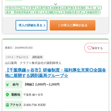
年収450万円以上可
新卒も応募可能
未経験者も応募可能
住宅補助（手当）あり
産休・育休取得実績有り
駅チカ
店舗数30以上
登録販売者の求人
積極採用中
求人の詳細を見る
この求人に興味がある
更新日：2026年6月15日
保存する
パート・アルバイト
調剤薬局
山口薬局 クラフト株式会社の薬剤師求人
【千葉県鎌ヶ谷市】研修制度・福利厚生充実◎全国各
地に展開する調剤薬局グループ☆
給与
【時給】2,000円～2,200円
勤務地
千葉県 鎌ケ谷市
アクセス
京成松戸線 初富駅