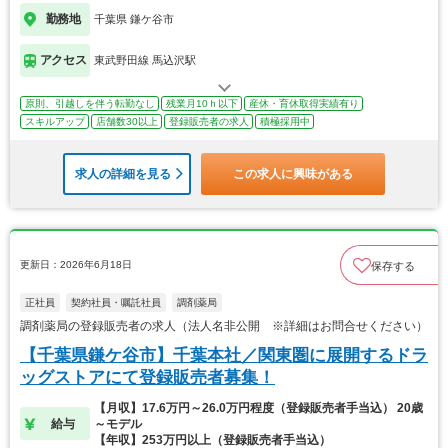
勤務地
千葉県 鎌ケ谷市
アクセス
東武野田線 馬込沢駅
原則、引越しを伴う転勤なし
残業月10ｈ以下
産休・育休取得実績有り
スキルアップ
店舗数30以上
登録販売者の求人
積極採用中
求人の詳細を見る
この求人に興味がある
更新日：2026年6月18日
保存する
正社員
契約社員・嘱託社員
調剤薬局
調剤薬局の登録販売者の求人（法人名非公開 ※詳細はお問合せください）
【千葉県鎌ケ谷市】千葉本社／関東圏に展開するドラ
ッグストアにて登録販売者募集！
【月収】17.6万円～26.0万円程度（登録販売者手当込） 20歳
給与
～モデル
【年収】253万円以上（登録販売者手当込）