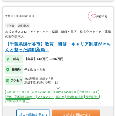
更新日：2026年6月18日
保存する
正社員
調剤薬局
株式会社Ａ＆Ｍ アイセイハート薬局 新鎌ヶ谷店 株式会社アイセイ薬局
の薬剤師求人
【千葉県鎌ケ谷市】教育・研修・キャリア制度がきち
んと整った調剤薬局！
給与
【年収】418万円～806万円
勤務地
千葉県 鎌ケ谷市
東武野田線 新鎌ケ谷駅
アクセス
京成本線 新鎌ケ谷駅…ほか
年収800万円以上可
新卒も応募可能
未経験者も応募可能
残業月10ｈ以下
産休・育休取得実績有り
スキルアップ
駅チカ
店舗数30以上
積極採用中
年間休日120日以上
求人の詳細を見る
この求人に興味がある