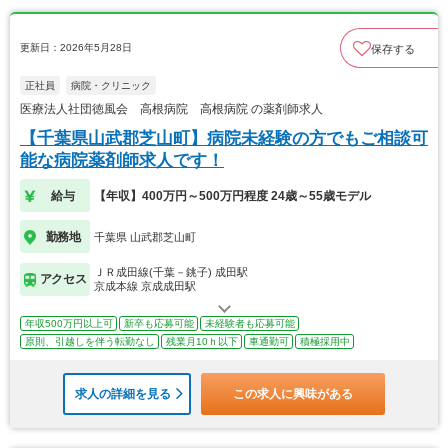
更新日：2026年5月28日
保存する
正社員
病院・クリニック
医療法人社団徳風会 高根病院 高根病院 の薬剤師求人
【千葉県山武郡芝山町】病院未経験の方でもご相談可
能な病院薬剤師求人です！
給与
【年収】400万円～500万円程度 24歳～55歳モデル
勤務地
千葉県 山武郡芝山町
ＪＲ成田線(千葉－銚子) 成田駅
アクセス
京成本線 京成成田駅
年収500万円以上可
新卒も応募可能
未経験者も応募可能
原則、引越しを伴う転勤なし
残業月10ｈ以下
車通勤可
積極採用中
求人の詳細を見る
この求人に興味がある