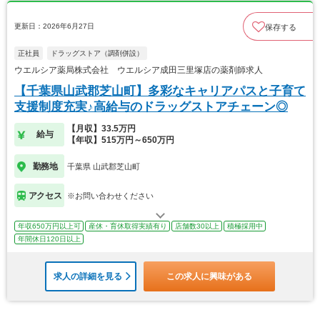
更新日：2026年6月27日
保存する
正社員
ドラッグストア（調剤併設）
ウエルシア薬局株式会社 ウエルシア成田三里塚店の薬剤師求人
【千葉県山武郡芝山町】多彩なキャリアパスと子育て
支援制度充実♪高給与のドラッグストアチェーン◎
【月収】33.5万円
給与
【年収】515万円～650万円
勤務地
千葉県 山武郡芝山町
アクセス
※お問い合わせください
年収650万円以上可
産休・育休取得実績有り
店舗数30以上
積極採用中
年間休日120日以上
求人の詳細を見る
この求人に興味がある