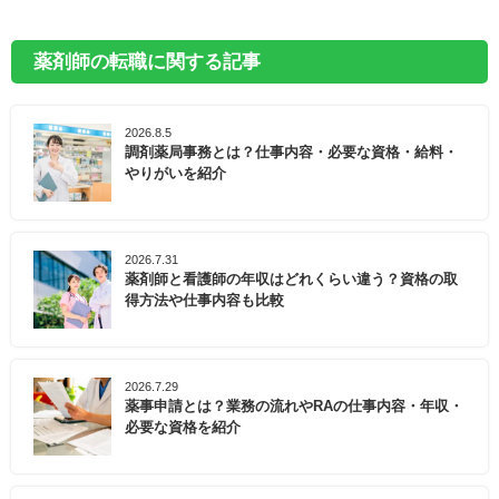
博物館」などの飛行機を身近に感じられる観光施設の
ほか、「町立芝山古墳・はにわ博物館」や「芝山はに
わ博物館」、「芝山仁王尊 観音教寺」など、歴史を感
薬剤師の転職に関する記事
じられる観光スポットが点在しています。また、芝山
町は県内でも有数の農業地帯であり、お米、スイカ、
2026.8.5
ニンジン、トマトなど、肥沃な土地を活かしたさまざ
調剤薬局事務とは？仕事内容・必要な資格・給料・
まな農産物が生産されています。
やりがいを紹介
山武郡芝山町の保健センターでは、健康チェックや自
宅で手軽にできるストレッチなどを行う「ヘルスあっ
2026.7.31
ぷ講座」や、バランスボールを使ったストレッチや筋
薬剤師と看護師の年収はどれくらい違う？資格の取
トレ運動を行う「ぱわふる運動塾」など、各種運動教
得方法や仕事内容も比較
室を開催しています。また、子育て世代向けの健康・
食育講座や、生活習慣病の予防・改善のための栄養料
理教室も開催し、食を通じた健康づくりにも取り組ん
2026.7.29
でいます。
薬事申請とは？業務の流れやRAの仕事内容・年収・
必要な資格を紹介
そんな山武郡芝山町でのキャリアをお考えの方は、ぜ
ひ一度マイナビ薬剤師にご相談ください。