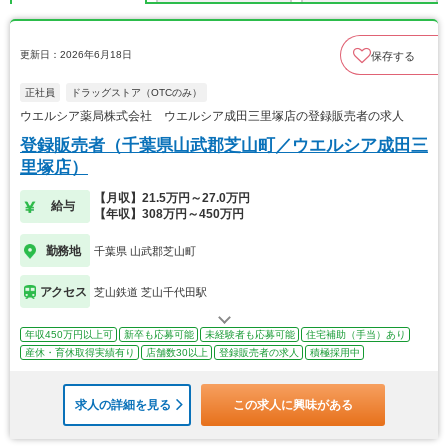
更新日：2026年6月18日
保存する
正社員
ドラッグストア（OTCのみ）
ウエルシア薬局株式会社 ウエルシア成田三里塚店の登録販売者の求人
登録販売者（千葉県山武郡芝山町／ウエルシア成田三
里塚店）
【月収】21.5万円～27.0万円
給与
【年収】308万円～450万円
勤務地
千葉県 山武郡芝山町
アクセス
芝山鉄道 芝山千代田駅
年収450万円以上可
新卒も応募可能
未経験者も応募可能
住宅補助（手当）あり
産休・育休取得実績有り
店舗数30以上
登録販売者の求人
積極採用中
求人の詳細を見る
この求人に興味がある