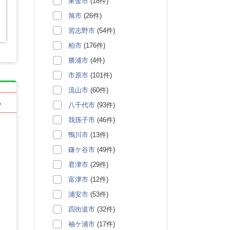
東金市
(18件)
旭市
(26件)
習志野市
(54件)
柏市
(176件)
勝浦市
(4件)
市原市
(101件)
流山市
(60件)
る
八千代市
(93件)
我孫子市
(46件)
鴨川市
(13件)
鎌ケ谷市
(49件)
君津市
(29件)
富津市
(12件)
浦安市
(53件)
四街道市
(32件)
袖ケ浦市
(17件)