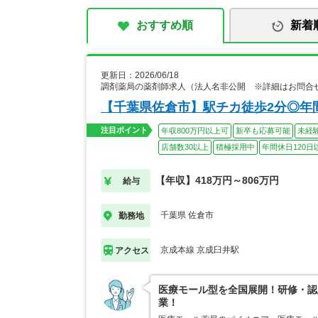
おすすめ順
新着
更新日：2026/06/18
調剤薬局の薬剤師求人（法人名非公開 ※詳細はお問合
【千葉県佐倉市】駅チカ徒歩2分◎年
注目ポイント
年収800万円以上可
新卒も応募可能
未経
店舗数30以上
積極採用中
年間休日120日
【年収】418万円～806万円
給与
千葉県 佐倉市
勤務地
京成本線 京成臼井駅
アクセス
医療モール型を全国展開！研修・認
業！