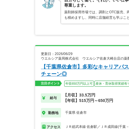
自分らしく働く。それが、いい仕事
尊重します。
薬剤師採用市場では、調剤とOTC販売、
も積めますし、同時に店舗経営も学ぶこ
更新日：2026/06/29
ウエルシア薬局株式会社 ウエルシア佐倉大崎台店の薬
【千葉県佐倉市】多彩なキャリアパス
チェーン◎
注目ポイント
年収650万円以上可
産休・育休取得実績有
【月収】33.5万円
給与
【年収】515万円～650万円
千葉県 佐倉市
勤務地
ＪＲ総武本線 佐倉駅／ＪＲ成田線(千葉－
アクセス