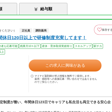
順
給与順
保存す
せください）
正社員
調剤薬局
間休日120日以上で研修制度充実してます！
験者も応募可能
残業月10ｈ以下
産休・育休取得実績有り
スキルアップ
駅チカ
以上
この求人に興味がある
マイナビ薬剤師が求人情報を無料でご提供します。
薬局・病院等への直接応募・問い合わせではありません
のでご安心ください。
定制度が整い、年間休日123日でキャリアも私生活も両立できる安心企