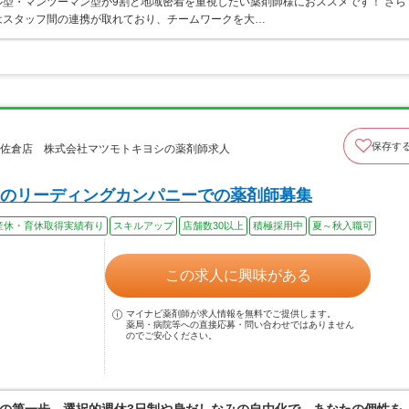
型・マンツーマン型が9割と地域密着を重視したい薬剤師様におススメです！ さら
はスタッフ間の連携が取れており、チームワークを大…
保存す
ス佐倉店 株式会社マツモトキヨシの薬剤師求人
のリーディングカンパニーでの薬剤師募集
産休・育休取得実績有り
スキルアップ
店舗数30以上
積極採用中
夏～秋入職可
この求人に興味がある
マイナビ薬剤師が求人情報を無料でご提供します。
薬局・病院等への直接応募・問い合わせではありません
のでご安心ください。