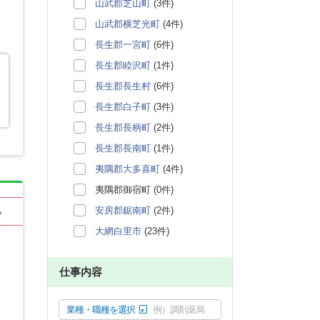
山武郡芝山町
(3件)
山武郡横芝光町
(4件)
長生郡一宮町
(6件)
長生郡睦沢町
(1件)
長生郡長生村
(6件)
長生郡白子町
(3件)
長生郡長柄町
(2件)
長生郡長南町
(1件)
夷隅郡大多喜町
(4件)
夷隅郡御宿町 (0件)
安房郡鋸南町
(2件)
る
大網白里市
(23件)
仕事内容
業種・職種を選択
例）調剤薬局