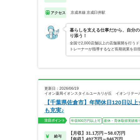
京成本線 京成臼井駅
アクセス
暮らしを支える仕事だから、自分の
り添う！
全国で2,000店舗以上の店舗展開を行
トレーナーが指導するなど長期就業を目指
更新日：2026/06/19
イオン薬局イオンスタイルユーカリが丘 イオンリテー
【千葉県佐倉市】年間休日120日以
も充実♪
注目ポイント
年収800万円以上可
産休・育休取得実績有
【月収】31.1万円～58.0万円
給与
【年収】492万円～846万円