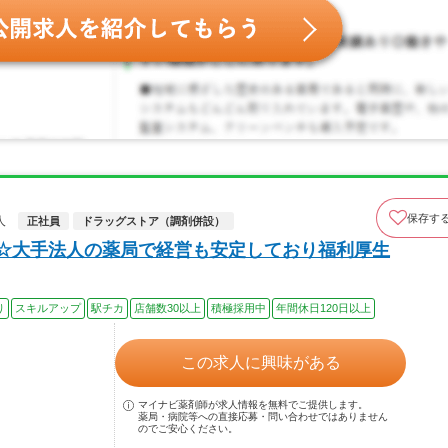
保存す
人
正社員
ドラッグストア（調剤併設）
上☆大手法人の薬局で経営も安定しており福利厚生
り
スキルアップ
駅チカ
店舗数30以上
積極採用中
年間休日120日以上
この求人に興味がある
マイナビ薬剤師が求人情報を無料でご提供します。
薬局・病院等への直接応募・問い合わせではありません
のでご安心ください。