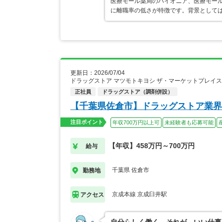
医療モール薬局のパイオニア、医療モール
に離職率の低さが特徴です。背景として
更新日：2026/07/04
ドラッグストア マツモトキヨシ ザ・マーケットプレイ
正社員
ドラッグストア（調剤併設）
【千葉県佐倉市】ドラッグストア業界
注目ポイント
年収700万円以上可
未経験者も応募可能
【年収】458万円～700万円
給与
千葉県 佐倉市
勤務地
京成本線 京成臼井駅
アクセス