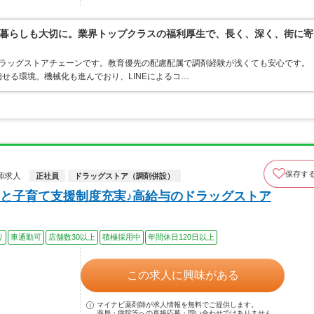
暮らしも大切に。業界トップクラスの福利厚生で、長く、深く、街に寄
うドラッグストアチェーンです。教育優先の配慮配属で調剤経験が浅くても安心です。
せる環境。機械化も進んでおり、LINEによるコ…
保存す
師求人
正社員
ドラッグストア（調剤併設）
と子育て支援制度充実♪高給与のドラッグストア
り
車通勤可
店舗数30以上
積極採用中
年間休日120日以上
この求人に興味がある
マイナビ薬剤師が求人情報を無料でご提供します。
薬局・病院等への直接応募・問い合わせではありません