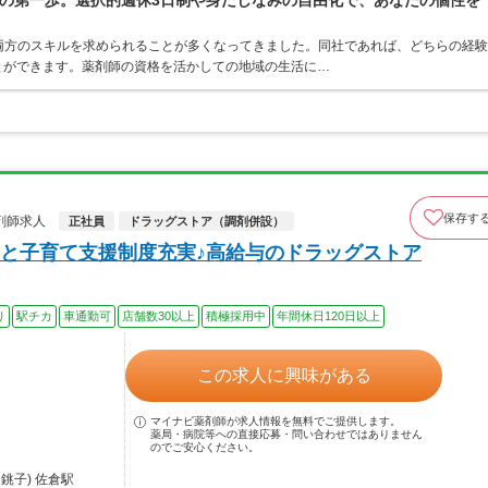
の第一歩。選択的週休3日制や身だしなみの自由化で、あなたの個性を
両方のスキルを求められることが多くなってきました。同社であれば、どちらの経験
とができます。薬剤師の資格を活かしての地域の生活に…
保存す
剤師求人
正社員
ドラッグストア（調剤併設）
と子育て支援制度充実♪高給与のドラッグストア
り
駅チカ
車通勤可
店舗数30以上
積極採用中
年間休日120日以上
この求人に興味がある
マイナビ薬剤師が求人情報を無料でご提供します。
薬局・病院等への直接応募・問い合わせではありません
のでご安心ください。
銚子) 佐倉駅