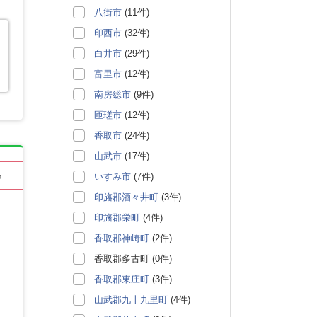
八街市
(11件)
印西市
(32件)
白井市
(29件)
富里市
(12件)
南房総市
(9件)
匝瑳市
(12件)
香取市
(24件)
山武市
(17件)
いすみ市
(7件)
る
印旛郡酒々井町
(3件)
印旛郡栄町
(4件)
香取郡神崎町
(2件)
香取郡多古町 (0件)
香取郡東庄町
(3件)
山武郡九十九里町
(4件)