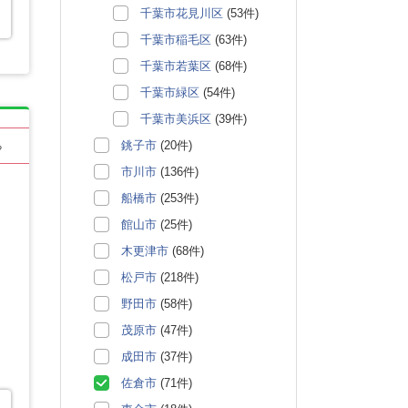
千葉市花見川区
(53件)
千葉市稲毛区
(63件)
千葉市若葉区
(68件)
千葉市緑区
(54件)
千葉市美浜区
(39件)
銚子市
(20件)
る
市川市
(136件)
船橋市
(253件)
館山市
(25件)
木更津市
(68件)
松戸市
(218件)
野田市
(58件)
茂原市
(47件)
成田市
(37件)
佐倉市
(71件)