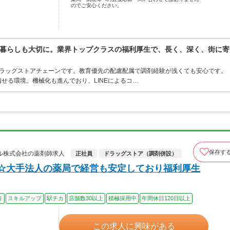
のでご安心ください。
暮らしも大切に。業界トップクラスの福利厚生で、長く、深く、街に寄
うドラッグストアチェーンです。教育優先の配慮配属で調剤経験が浅くても安心です。
せる環境。機械化も進んでおり、LINEによるコ…
保存す
ル株式会社の薬剤師求人
正社員
ドラッグストア（調剤併設）
上☆大手法人の薬局で経営も安定しており福利厚生
り
スキルアップ
駅チカ
店舗数30以上
積極採用中
年間休日120日以上
この求人に興味がある