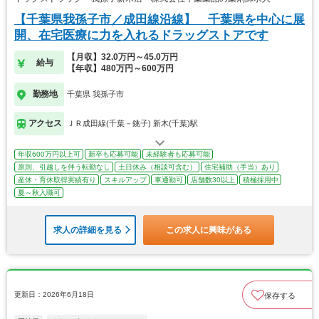
【千葉県我孫子市／成田線沿線】 千葉県を中心に展
開、在宅医療に力を入れるドラッグストアです
【月収】32.0万円～45.0万円
給与
【年収】480万円～600万円
勤務地
千葉県 我孫子市
アクセス
ＪＲ成田線(千葉－銚子) 新木(千葉)駅
年収600万円以上可
新卒も応募可能
未経験者も応募可能
原則、引越しを伴う転勤なし
土日休み（相談可含む）
住宅補助（手当）あり
産休・育休取得実績有り
スキルアップ
車通勤可
店舗数30以上
積極採用中
夏～秋入職可
求人の詳細を見る
この求人に興味がある
更新日：2026年6月18日
保存する