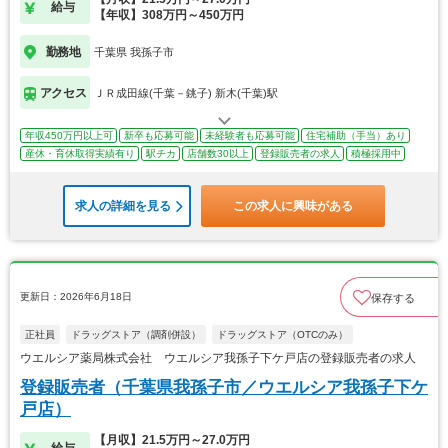
給与
【年収】308万円～450万円
勤務地
千葉県 我孫子市
アクセス
ＪＲ成田線(千葉－銚子) 新木(千葉)駅
年収450万円以上可
新卒も応募可能
未経験者も応募可能
住宅補助（手当）あり
産休・育休取得実績有り
駅チカ
店舗数30以上
登録販売者の求人
積極採用中
求人の詳細を見る
この求人に興味がある
更新日：2026年6月18日
保存する
正社員
ドラッグストア（調剤併設）
ドラッグストア（OTCのみ）
ウエルシア薬局株式会社 ウエルシア我孫子下ケ戸店の登録販売者の求人
登録販売者（千葉県我孫子市／ウエルシア我孫子下ケ
戸店）
【月収】21.5万円～27.0万円