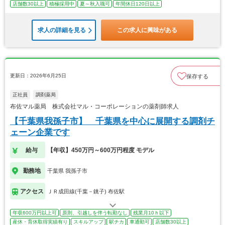
店舗数30以上
積極採用中
夏～秋入職可
年間休日120日以上
求人の詳細を見る
この求人に興味がある
更新日：2026年6月25日
保存する
正社員
調剤薬局
布佐マル薬局 株式会社マル・コーポレーションの薬剤師求人
【千葉県我孫子市】 千葉県を中心に展開する調剤チ
ェーン企業です
給与
【年収】450万円～600万円程度 モデル
勤務地
千葉県 我孫子市
アクセス
ＪＲ成田線(千葉－銚子) 布佐駅
年収600万円以上可
原則、引越しを伴う転勤なし
残業月10ｈ以下
産休・育休取得実績有り
スキルアップ
駅チカ
車通勤可
店舗数30以上