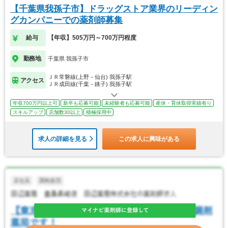
【千葉県我孫子市】ドラッグストア業界のリーディン
グカンパニーでの薬剤師募集
給与
【年収】505万円～700万円程度
勤務地
千葉県 我孫子市
ＪＲ常磐線(上野－仙台) 我孫子駅
アクセス
ＪＲ成田線(千葉－銚子) 我孫子駅
年収700万円以上可
新卒も応募可能
未経験者も応募可能
産休・育休取得実績有り
スキルアップ
店舗数30以上
積極採用中
求人の詳細を見る
この求人に興味がある