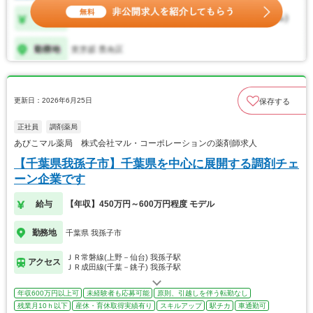
更新日：2026年6月25日
保存する
正社員
調剤薬局
あびこマル薬局 株式会社マル・コーポレーションの薬剤師求人
【千葉県我孫子市】千葉県を中心に展開する調剤チェ
ーン企業です
給与
【年収】450万円～600万円程度 モデル
勤務地
千葉県 我孫子市
ＪＲ常磐線(上野－仙台) 我孫子駅
アクセス
ＪＲ成田線(千葉－銚子) 我孫子駅
年収600万円以上可
未経験者も応募可能
原則、引越しを伴う転勤なし
残業月10ｈ以下
産休・育休取得実績有り
スキルアップ
駅チカ
車通勤可