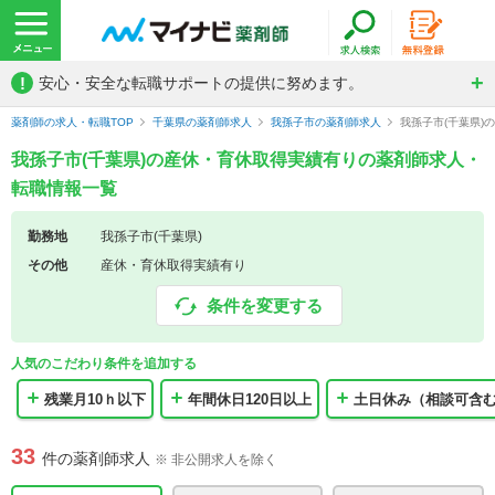
!
安心・安全な転職サポートの提供に努めます。
薬剤師の求人・転職TOP
千葉県の薬剤師求人
我孫子市の薬剤師求人
我孫子市(千葉県
我孫子市(千葉県)の産休・育休取得実績有りの薬剤師求人・
転職情報一覧
勤務地
我孫子市(千葉県)
その他
産休・育休取得実績有り
条件を変更する
人気のこだわり条件を追加する
残業月10ｈ以下
年間休日120日以上
土日休み（相談可含
33
件の薬剤師求人
※ 非公開求人を除く