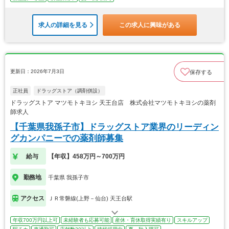
求人の詳細を見る
この求人に興味がある
更新日：2026年7月3日
保存する
正社員
ドラッグストア（調剤併設）
ドラッグストア マツモトキヨシ 天王台店 株式会社マツモトキヨシの薬剤
師求人
【千葉県我孫子市】ドラッグストア業界のリーディン
グカンパニーでの薬剤師募集
給与
【年収】458万円～700万円
勤務地
千葉県 我孫子市
アクセス
ＪＲ常磐線(上野－仙台) 天王台駅
年収700万円以上可
未経験者も応募可能
産休・育休取得実績有り
スキルアップ