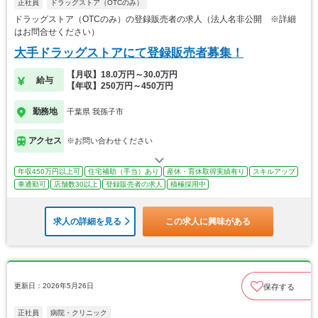
正社員
ドラッグストア（OTCのみ）
ドラッグストア（OTCのみ）の登録販売者の求人（法人名非公開 ※詳細
はお問合せください）
大手ドラッグストアにて登録販売者募集！
【月収】18.0万円～30.0万円
給与
【年収】250万円～450万円
勤務地
千葉県 我孫子市
アクセス
※お問い合わせください
年収450万円以上可
住宅補助（手当）あり
産休・育休取得実績有り
スキルアップ
車通勤可
店舗数30以上
登録販売者の求人
積極採用中
求人の詳細を見る
この求人に興味がある
更新日：2026年5月26日
保存する
正社員
病院・クリニック