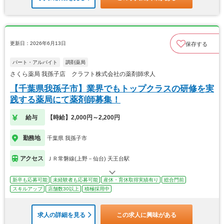
更新日：2026年6月13日
保存する
パート・アルバイト
調剤薬局
さくら薬局 我孫子店 クラフト株式会社の薬剤師求人
【千葉県我孫子市】業界でもトップクラスの研修を実
践する薬局にて薬剤師募集！
給与
【時給】2,000円～2,200円
勤務地
千葉県 我孫子市
アクセス
ＪＲ常磐線(上野－仙台) 天王台駅
新卒も応募可能
未経験者も応募可能
産休・育休取得実績有り
総合門前
スキルアップ
店舗数30以上
積極採用中
求人の詳細を見る
この求人に興味がある