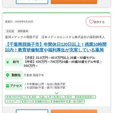
更新日：2026年6月18日
保存する
正社員
調剤薬局
薬局メディクス我孫子店 日本メディカルシステム株式会社の薬剤師求人
【千葉県我孫子市】年間休日120日以上！残業10時間
以内！教育研修制度や福利厚生が充実している薬局
【月収】22.0万円～40.0万円以上 26歳～30歳モデル
給与
【年収】430万円～700万円24歳～40歳30歳モデル年収：
550万円～
勤務地
千葉県 我孫子市
ＪＲ常磐線(上野－仙台) 我孫子駅
アクセス
ＪＲ成田線(千葉－銚子) 我孫子駅
年収700万円以上可
原則、引越しを伴う転勤なし
産休・育休取得実績有り
スキルアップ
駅チカ
店舗数30以上
積極採用中
夏～秋入職可