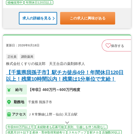
積極採用中
年間休日120日以上
求人の詳細を見る
この求人に興味がある
更新日：2026年6月18日
保存する
正社員
調剤薬局
株式会社くすりの福太郎 天王台店の薬剤師求人
【千葉県我孫子市】駅チカ徒歩4分！年間休日120日
以上！残業10時間以内！残業は1分単位で支給！
給与
【年収】460万円～600万円程度
勤務地
千葉県 我孫子市
アクセス
ＪＲ常磐線(上野－仙台) 天王台駅
年収600万円以上可
未経験者も応募可能
原則、引越しを伴う転勤なし
残業月10ｈ以下
産休・育休取得実績有り
スキルアップ
駅チカ
店舗数30以上