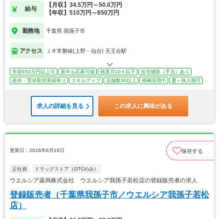
【月収】34.5万円～50.0万円
給与
【年収】510万円～650万円
勤務地
千葉県 我孫子市
アクセス
ＪＲ常磐線(上野－仙台) 天王台駅
年収650万円以上可
新卒も応募可能
残業月10ｈ以下
住宅補助（手当）あり
産休・育休取得実績有り
スキルアップ
店舗数30以上
積極採用中
夏～秋入職可
求人の詳細を見る
この求人に興味がある
更新日：2026年6月18日
保存する
正社員
ドラッグストア（OTCのみ）
ウエルシア薬局株式会社 ウエルシア我孫子若松店の登録販売者の求人
登録販売者（千葉県我孫子市／ウエルシア我孫子若松
店）