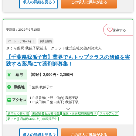
求人の詳細を見る
この求人に興味がある
更新日：2026年6月15日
保存する
パート・アルバイト
調剤薬局
さくら薬局 我孫子駅前店 クラフト株式会社の薬剤師求人
【千葉県我孫子市】業界でもトップクラスの研修を実
践する薬局にて薬剤師募集！
給与
【時給】2,000円～2,200円
勤務地
千葉県 我孫子市
ＪＲ常磐線(上野－仙台) 我孫子駅
アクセス
ＪＲ成田線(千葉－銚子) 我孫子駅
新卒も応募可能
未経験者も応募可能
産休・育休取得実績有り
スキルアップ
駅チカ
店舗数30以上
積極採用中
求人の詳細を見る
この求人に興味がある