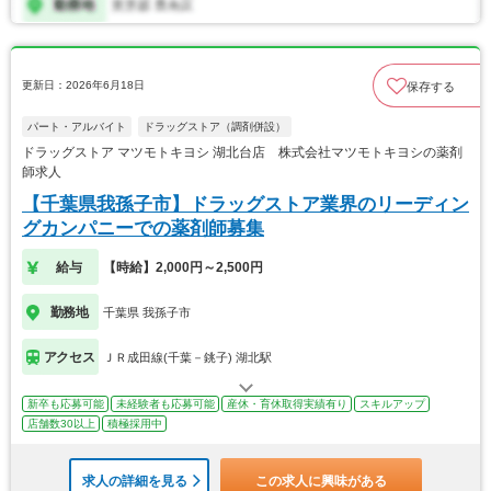
更新日：2026年6月18日
保存する
パート・アルバイト
ドラッグストア（調剤併設）
ドラッグストア マツモトキヨシ 湖北台店 株式会社マツモトキヨシの薬剤
師求人
【千葉県我孫子市】ドラッグストア業界のリーディン
グカンパニーでの薬剤師募集
給与
【時給】2,000円～2,500円
勤務地
千葉県 我孫子市
アクセス
ＪＲ成田線(千葉－銚子) 湖北駅
新卒も応募可能
未経験者も応募可能
産休・育休取得実績有り
スキルアップ
店舗数30以上
積極採用中
求人の詳細を見る
この求人に興味がある