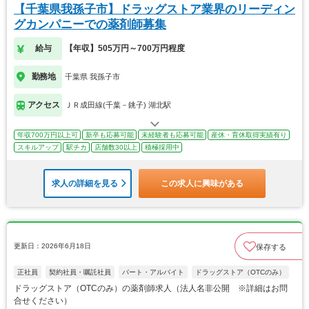
【千葉県我孫子市】ドラッグストア業界のリーディン
グカンパニーでの薬剤師募集
給与
【年収】505万円～700万円程度
勤務地
千葉県 我孫子市
アクセス
ＪＲ成田線(千葉－銚子) 湖北駅
年収700万円以上可
新卒も応募可能
未経験者も応募可能
産休・育休取得実績有り
スキルアップ
駅チカ
店舗数30以上
積極採用中
求人の詳細を見る
この求人に興味がある
更新日：2026年6月18日
保存する
正社員
契約社員・嘱託社員
パート・アルバイト
ドラッグストア（OTCのみ）
ドラッグストア（OTCのみ）の薬剤師求人（法人名非公開 ※詳細はお問
合せください）