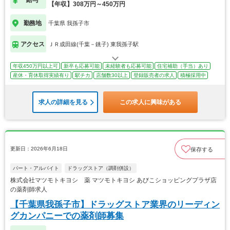
給与
【年収】308万円～450万円
勤務地
千葉県 我孫子市
アクセス
ＪＲ成田線(千葉－銚子) 東我孫子駅
年収450万円以上可
新卒も応募可能
未経験者も応募可能
住宅補助（手当）あり
産休・育休取得実績有り
駅チカ
店舗数30以上
登録販売者の求人
積極採用中
求人の詳細を見る
この求人に興味がある
更新日：2026年6月18日
保存する
パート・アルバイト
ドラッグストア（調剤併設）
株式会社マツモトキヨシ 薬 マツモトキヨシ あびこショッピングプラザ店
の薬剤師求人
【千葉県我孫子市】ドラッグストア業界のリーディン
グカンパニーでの薬剤師募集