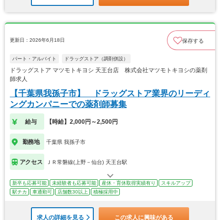
更新日：2026年6月18日
保存する
パート・アルバイト
ドラッグストア（調剤併設）
ドラッグストア マツモトキヨシ 天王台店 株式会社マツモトキヨシの薬剤
師求人
【千葉県我孫子市】 ドラッグストア業界のリーディ
ングカンパニーでの薬剤師募集
給与
【時給】2,000円～2,500円
勤務地
千葉県 我孫子市
アクセス
ＪＲ常磐線(上野－仙台) 天王台駅
新卒も応募可能
未経験者も応募可能
産休・育休取得実績有り
スキルアップ
駅チカ
車通勤可
店舗数30以上
積極採用中
求人の詳細を見る
この求人に興味がある