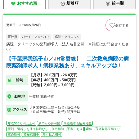
おすすめ順
新着順
給与順
更新日：2026年5月26日
保存する
正社員
パート・アルバイト
病院・クリニック
病院・クリニックの薬剤師求人（法人名非公開 ※詳細はお問合せくださ
い）
【千葉県我孫子市／JR常磐線】 二次救急病院の病
院薬剤師求人！病棟業務あり、スキルアップ◎！
【月収】20.0万円～26.0万円
給与
【年収】400万円～500万円
【時給】2,000円～3,000円
勤務地
千葉県 我孫子市
ＪＲ常磐線(上野－仙台) 我孫子駅
アクセス
ＪＲ成田線(千葉－銚子) 我孫子駅
年収500万円以上可
新卒も応募可能
未経験者も応募可能
原則、引越しを伴う転勤なし
住宅補助（手当）あり
産休・育休取得実績有り
車通勤可
積極採用中
夏～秋入職可