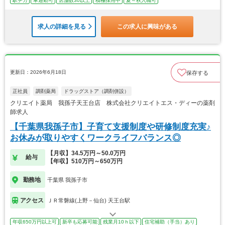
駅チカ
車通勤可
店舗数30以上
積極採用中
夏～秋入職可
求人の詳細を見る
この求人に興味がある
更新日：2026年6月18日
保存する
正社員
調剤薬局
ドラッグストア（調剤併設）
クリエイト薬局 我孫子天王台店 株式会社クリエイトエス・ディーの薬剤
師求人
【千葉県我孫子市】子育て支援制度や研修制度充実♪
お休みが取りやすくワークライフバランス◎
【月収】34.5万円～50.0万円
給与
【年収】510万円～650万円
勤務地
千葉県 我孫子市
アクセス
ＪＲ常磐線(上野－仙台) 天王台駅
年収650万円以上可
新卒も応募可能
残業月10ｈ以下
住宅補助（手当）あり