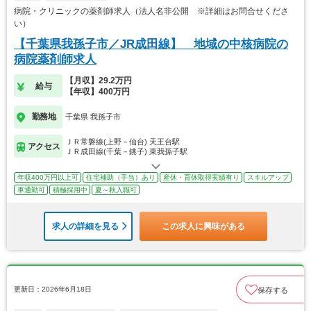
病院・クリニックの薬剤師求人（法人名非公開 ※詳細はお問合せくださ
い）
【千葉県我孫子市／JR成田線】 地域の中核病院の
病院薬剤師求人
【月収】29.2万円
給与
【年収】400万円
勤務地
千葉県 我孫子市
ＪＲ常磐線(上野－仙台) 天王台駅
アクセス
ＪＲ成田線(千葉－銚子) 東我孫子駅
年収400万円以上可
住宅補助（手当）あり
産休・育休取得実績有り
スキルアップ
車通勤可
積極採用中
夏～秋入職可
求人の詳細を見る
この求人に興味がある
更新日：2026年6月18日
保存する