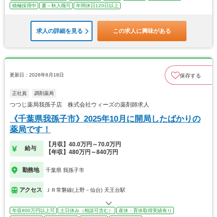
積極採用中
夏～秋入職可
年間休日120日以上
求人の詳細を見る
この求人に興味がある
更新日：2026年6月18日
保存する
正社員
調剤薬局
つつじ薬局我孫子店 株式会社ウィーズの薬剤師求人
《千葉県我孫子市》2025年10月に開局したばかりの
薬局です！
【月収】40.0万円～70.0万円
給与
【年収】480万円～840万円
勤務地
千葉県 我孫子市
アクセス
ＪＲ常磐線(上野－仙台) 天王台駅
年収800万円以上可
土日休み（相談可含む）
産休・育休取得実績有り