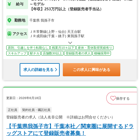
給与
～モデル
【年収】253万円以上（登録販売者手当込）
勤務地
千葉県 我孫子市
ＪＲ常磐線(上野－仙台) 天王台駅
アクセス
ＪＲ成田線(千葉－銚子) 東我孫子駅
原則、引越しを伴う転勤なし
残業月10ｈ以下
産休・育休取得実績有り
スキルアップ
駅チカ
店舗数30以上
登録販売者の求人
積極採用中
求人の詳細を見る
この求人に興味がある
更新日：2026年6月18日
保存する
正社員
契約社員・嘱託社員
登録販売者の求人（法人名非公開 ※詳細はお問合せください）
【千葉県我孫子市】千葉本社／関東圏に展開するドラ
ッグストアにて登録販売者募集！