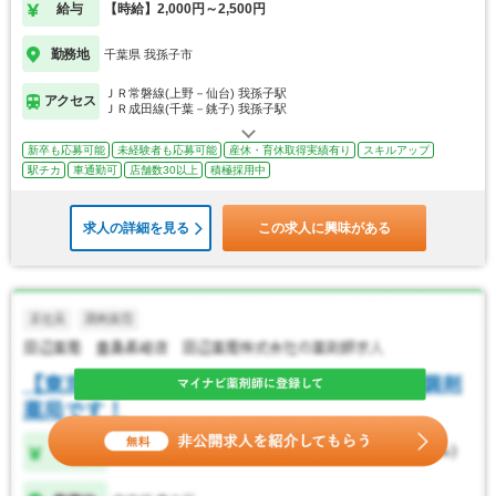
給与
【時給】2,000円～2,500円
勤務地
千葉県 我孫子市
ＪＲ常磐線(上野－仙台) 我孫子駅
アクセス
ＪＲ成田線(千葉－銚子) 我孫子駅
新卒も応募可能
未経験者も応募可能
産休・育休取得実績有り
スキルアップ
駅チカ
車通勤可
店舗数30以上
積極採用中
求人の詳細を見る
この求人に興味がある