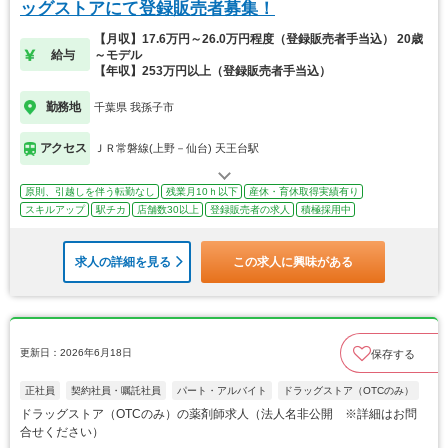
ッグストアにて登録販売者募集！
【月収】17.6万円～26.0万円程度（登録販売者手当込） 20歳
給与
～モデル
【年収】253万円以上（登録販売者手当込）
勤務地
千葉県 我孫子市
アクセス
ＪＲ常磐線(上野－仙台) 天王台駅
原則、引越しを伴う転勤なし
残業月10ｈ以下
産休・育休取得実績有り
スキルアップ
駅チカ
店舗数30以上
登録販売者の求人
積極採用中
求人の詳細を見る
この求人に興味がある
更新日：2026年6月18日
保存する
正社員
契約社員・嘱託社員
パート・アルバイト
ドラッグストア（OTCのみ）
ドラッグストア（OTCのみ）の薬剤師求人（法人名非公開 ※詳細はお問
合せください）