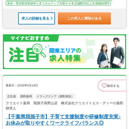
産休・育休取得実績有り
スキルアップ
駅チカ
店舗数30以上
積極採用中
求人の詳細を見る
この求人に興味がある
更新日：2026年6月18日
保存する
正社員
調剤薬局
ドラッグストア（調剤併設）
クリエイト薬局 我孫子高野山店 株式会社クリエイトエス・ディーの薬剤
師求人
【千葉県我孫子市】子育て支援制度や研修制度充実♪
お休みが取りやすくワークライフバランス◎