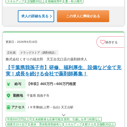
スキルアップ
店舗数30以上
積極採用中
夏～秋入職可
求人の詳細を見る
この求人に興味がある
更新日：2026年6月18日
保存する
正社員
ドラッグストア（調剤併設）
株式会社くすりの福太郎 天王台北口店の薬剤師求人
【千葉県我孫子市】研修、福利厚生、設備など全て充
実！成長を続ける会社で薬剤師募集！
給与
【年収】460万円～600万円程度
勤務地
千葉県 我孫子市
アクセス
ＪＲ常磐線(上野－仙台) 天王台駅
年収600万円以上可
未経験者も応募可能
原則、引越しを伴う転勤なし
残業月10ｈ以下
産休・育休取得実績有り
スキルアップ
駅チカ
店舗数30以上