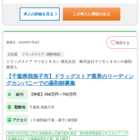
求人の詳細を見る
この求人に興味がある
更新日：2026年7月3日
保存する
正社員
ドラッグストア（調剤併設）
ドラッグストア マツモトキヨシ 湖北台店 株式会社マツモトキヨシの薬剤
師求人
【千葉県我孫子市】ドラッグストア業界のリーディン
グカンパニーでの薬剤師募集
給与
【年収】458万円～700万円
勤務地
千葉県 我孫子市
アクセス
ＪＲ成田線(千葉－銚子) 湖北駅
年収700万円以上可
未経験者も応募可能
産休・育休取得実績有り
スキルアップ
店舗数30以上
積極採用中
夏～秋入職可