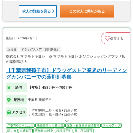
求人の詳細を見る
この求人に興味がある
更新日：2026年7月3日
保存する
正社員
ドラッグストア（調剤併設）
株式会社マツモトキヨシ 薬 マツモトキヨシ あびこショッピングプラザ店
の薬剤師求人
【千葉県我孫子市】ドラッグストア業界のリーディン
グカンパニーでの薬剤師募集
給与
【年収】458万円～700万円
勤務地
千葉県 我孫子市
ＪＲ常磐線(上野－仙台) 我孫子駅
アクセス
ＪＲ成田線(千葉－銚子) 我孫子駅
年収700万円以上可
未経験者も応募可能
産休・育休取得実績有り
スキルアップ
駅チカ
車通勤可
店舗数30以上
積極採用中
夏～秋入職可