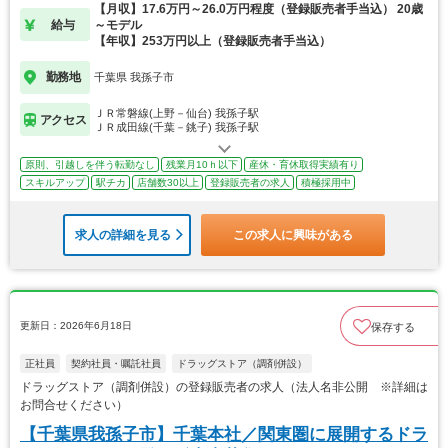
【月収】17.6万円～26.0万円程度（登録販売者手当込） 20歳
給与
～モデル
【年収】253万円以上（登録販売者手当込）
勤務地
千葉県 我孫子市
ＪＲ常磐線(上野－仙台) 我孫子駅
アクセス
ＪＲ成田線(千葉－銚子) 我孫子駅
原則、引越しを伴う転勤なし
残業月10ｈ以下
産休・育休取得実績有り
スキルアップ
駅チカ
店舗数30以上
登録販売者の求人
積極採用中
求人の詳細を見る
この求人に興味がある
更新日：2026年6月18日
保存する
正社員
契約社員・嘱託社員
ドラッグストア（調剤併設）
ドラッグストア（調剤併設）の登録販売者の求人（法人名非公開 ※詳細は
お問合せください）
【千葉県我孫子市】千葉本社／関東圏に展開するドラ