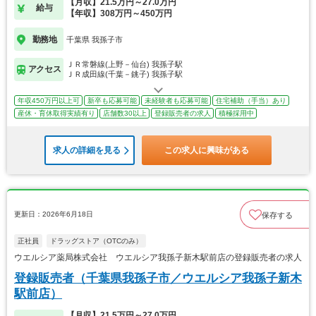
【月収】21.5万円～27.0万円
給与
【年収】308万円～450万円
勤務地
千葉県 我孫子市
ＪＲ常磐線(上野－仙台) 我孫子駅
アクセス
ＪＲ成田線(千葉－銚子) 我孫子駅
年収450万円以上可
新卒も応募可能
未経験者も応募可能
住宅補助（手当）あり
産休・育休取得実績有り
店舗数30以上
登録販売者の求人
積極採用中
求人の詳細を見る
この求人に興味がある
更新日：2026年6月18日
保存する
正社員
ドラッグストア（OTCのみ）
ウエルシア薬局株式会社 ウエルシア我孫子新木駅前店の登録販売者の求人
登録販売者（千葉県我孫子市／ウエルシア我孫子新木
駅前店）
【月収】21.5万円～27.0万円