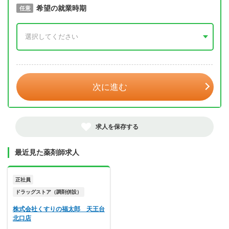
取得予定年
希望の就業時期
必須
任意
年 3月
次に進む
求人を保存する
最近見た薬剤師求人
正社員
ドラッグストア（調剤併設）
株式会社くすりの福太郎 天王台
北口店