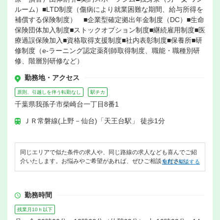
ルーム）■LTD制度（傷病により就業困難な期間、給与所得を
補償する保険制度） ■企業型確定拠出年金制度（DC）■生命
保険団体加入制度■ストックオプション制度■継続雇用制度■医
療過誤保険加入■資格取得支援制度■社内表彰制度■保養所■研
修制度（e-ラーニング認定薬剤師取得制度、職能・職種別研
修、階層別研修など）
勤務地・アクセス
原則、引越しを伴う転勤なし
駅チカ
千葉県我孫子市柴崎台一丁目8番1
ＪＲ常磐線(上野－仙台)「天王台駅」 徒歩1分
同じエリアで似た条件の求人や、同じ路線の求人なども喜んでご紹
介いたします。お悩みやご希望があれば、ぜひご相談ください。
無料で相談する
勤務時間
残業月10ｈ以下