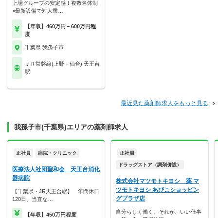
上場グループの安定感！複数名体制
×最新設備で対人業…
【年収】460万円～600万円程
度
千葉県 我孫子市
ＪＲ常磐線(上野－仙台) 天王台
駅
最近見た薬剤師求人をもっと見る
我孫子市(千葉県)エリアの薬剤師求人
正社員
病院・クリニック
正社員
ドラッグストア（調剤併設）
医療法人社団聖和会 天王台消化
器病院
株式会社マツモトキヨシ 薬 マ
ツモトキヨシ あびこショッピン
【千葉県・JR天王台駅】 年間休日
グプラザ店
120日、当直な…
自分らしく働く。それが、いい仕事
【年収】450万円程度