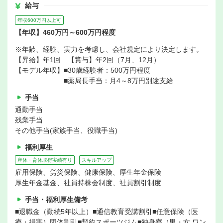
給与
年収600万円以上可
【年収】460万円～600万円程度
※年齢、経験、実力を考慮し、会社規定により決定します。
【昇給】年1回 【賞与】年2回（7月、12月）
【モデル年収】■30歳経験者：500万円程度
■薬局長手当：月4～8万円別途支給
手当
通勤手当
残業手当
その他手当(家族手当、役職手当)
福利厚生
産休・育休取得実績有り
スキルアップ
雇用保険、労災保険、健康保険、厚生年金保険
厚生年金基金、社員持株会制度、社員割引制度
手当・福利厚生備考
■退職金（勤続5年以上）■通信教育受講割引■任意保険（医
療・損害）団体割引■契約スポーツジム■独身寮（男・女 ワン