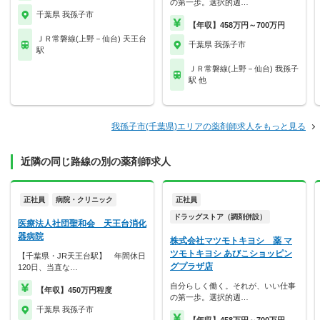
の第一歩。選択的週…
千葉県 我孫子市
【年収】458万円～700万円
ＪＲ常磐線(上野－仙台) 天王台
千葉県 我孫子市
駅
ＪＲ常磐線(上野－仙台) 我孫子
駅 他
我孫子市(千葉県)エリアの薬剤師求人をもっと見る
近隣の同じ路線の別の薬剤師求人
正社員
病院・クリニック
正社員
ドラッグストア（調剤併設）
医療法人社団聖和会 天王台消化
器病院
株式会社マツモトキヨシ 薬 マ
ツモトキヨシ あびこショッピン
【千葉県・JR天王台駅】 年間休日
グプラザ店
120日、当直な…
自分らしく働く。それが、いい仕事
【年収】450万円程度
の第一歩。選択的週…
千葉県 我孫子市