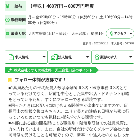
【年収】460万円～600万円程度
給与
月～金:09時00分～19時00分（休憩60分）,土:10時00分～14時
勤務時間
00分（休憩60分）
最寄り駅
ＪＲ常磐線(上野－仙台)「天王台駅」 徒歩1分
アクセス
更新日：2026/06/18 求人番号：527799
求人情報
法人情報
類似の求人
株式会社くすりの福太郎 天王台北口店のポイント
フォロー体制が抜群です！
■1薬局あたりの平均配属人数は薬剤師 6.2名・医療事務 3.3名とな
っているだけでなく、駅前を中心とした集中出店・ドミナント戦略
をとっているため、すぐにフォローできる環境です。
■困ったときはお互いに助け合える関係性が出来ていますので、店
長同士の情報交換はもちろん、エリア長との連絡も日頃から密に行
っているためいつでも気軽に相談ができる環境です。
■本部にある能力開発部による職能別・階層別研修での社員教育に
力を入れています。また、自社の研修だけでなくグループ会社の合
同研修を受けることも可能ですので、新卒・中途入社の方もしっか