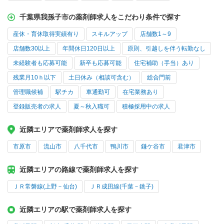
千葉県我孫子市の薬剤師求人をこだわり条件で探す
産休・育休取得実績有り
スキルアップ
店舗数1～9
店舗数30以上
年間休日120日以上
原則、引越しを伴う転勤なし
未経験者も応募可能
新卒も応募可能
住宅補助（手当）あり
残業月10ｈ以下
土日休み（相談可含む）
総合門前
管理職候補
駅チカ
車通勤可
在宅業務あり
登録販売者の求人
夏～秋入職可
積極採用中の求人
近隣エリアで薬剤師求人を探す
市原市
流山市
八千代市
鴨川市
鎌ケ谷市
君津市
近隣エリアの路線で薬剤師求人を探す
ＪＲ常磐線(上野－仙台)
ＪＲ成田線(千葉－銚子)
近隣エリアの駅で薬剤師求人を探す