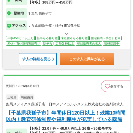
給与
【年収】308万円～450万円
勤務地
千葉県 我孫子市
アクセス
ＪＲ成田線(千葉－銚子) 東我孫子駅
年収450万円以上可
新卒も応募可能
未経験者も応募可能
住宅補助（手当）あり
産休・育休取得実績有り
駅チカ
店舗数30以上
登録販売者の求人
積極採用中
求人の詳細を見る
この求人に興味がある
更新日：2026年6月18日
保存する
正社員
調剤薬局
薬局メディクス我孫子店 日本メディカルシステム株式会社の薬剤師求人
【千葉県我孫子市】年間休日120日以上！残業10時間
以内！教育研修制度や福利厚生が充実している薬局
【月収】22.0万円～40.0万円以上 26歳～30歳モデル