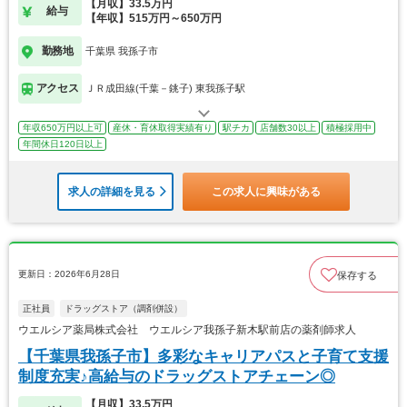
【月収】33.5万円
給与
【年収】515万円～650万円
勤務地
千葉県 我孫子市
アクセス
ＪＲ成田線(千葉－銚子) 東我孫子駅
年収650万円以上可
産休・育休取得実績有り
駅チカ
店舗数30以上
積極採用中
年間休日120日以上
求人の詳細を見る
この求人に興味がある
更新日：2026年6月28日
保存する
正社員
ドラッグストア（調剤併設）
ウエルシア薬局株式会社 ウエルシア我孫子新木駅前店の薬剤師求人
【千葉県我孫子市】多彩なキャリアパスと子育て支援
制度充実♪高給与のドラッグストアチェーン◎
【月収】33.5万円