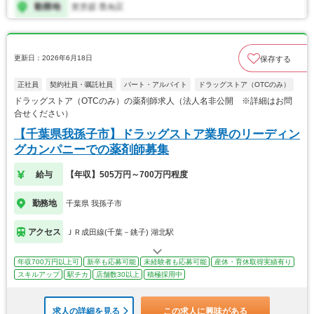
更新日：2026年6月18日
保存する
正社員
契約社員・嘱託社員
パート・アルバイト
ドラッグストア（OTCのみ）
ドラッグストア（OTCのみ）の薬剤師求人（法人名非公開 ※詳細はお問
合せください）
【千葉県我孫子市】ドラッグストア業界のリーディン
グカンパニーでの薬剤師募集
給与
【年収】505万円～700万円程度
勤務地
千葉県 我孫子市
アクセス
ＪＲ成田線(千葉－銚子) 湖北駅
年収700万円以上可
新卒も応募可能
未経験者も応募可能
産休・育休取得実績有り
スキルアップ
駅チカ
店舗数30以上
積極採用中
求人の詳細を見る
この求人に興味がある