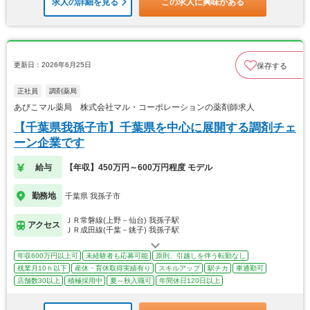
求人の詳細を見る
この求人に興味がある
更新日：2026年6月25日
保存する
正社員
調剤薬局
あびこマル薬局 株式会社マル・コーポレーションの薬剤師求人
【千葉県我孫子市】千葉県を中心に展開する調剤チェ
ーン企業です
給与
【年収】450万円～600万円程度 モデル
勤務地
千葉県 我孫子市
ＪＲ常磐線(上野－仙台) 我孫子駅
アクセス
ＪＲ成田線(千葉－銚子) 我孫子駅
年収600万円以上可
未経験者も応募可能
原則、引越しを伴う転勤なし
残業月10ｈ以下
産休・育休取得実績有り
スキルアップ
駅チカ
車通勤可
店舗数30以上
積極採用中
夏～秋入職可
年間休日120日以上