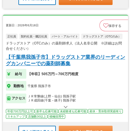
更新日：2026年6月18日
保存する
正社員
契約社員・嘱託社員
パート・アルバイト
ドラッグストア（OTCのみ）
ドラッグストア（OTCのみ）の薬剤師求人（法人名非公開 ※詳細はお問
合せください）
【千葉県我孫子市】ドラッグストア業界のリーディン
グカンパニーでの薬剤師募集
給与
【年収】505万円～700万円程度
勤務地
千葉県 我孫子市
ＪＲ常磐線(上野－仙台) 我孫子駅
アクセス
ＪＲ成田線(千葉－銚子) 我孫子駅
年収700万円以上可
新卒も応募可能
未経験者も応募可能
産休・育休取得実績有り
スキルアップ
店舗数30以上
積極採用中