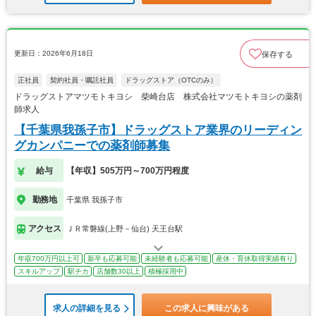
更新日：2026年6月18日
保存する
正社員
契約社員・嘱託社員
ドラッグストア（OTCのみ）
ドラッグストアマツモトキヨシ 柴崎台店 株式会社マツモトキヨシの薬剤
師求人
【千葉県我孫子市】ドラッグストア業界のリーディン
グカンパニーでの薬剤師募集
給与
【年収】505万円～700万円程度
勤務地
千葉県 我孫子市
アクセス
ＪＲ常磐線(上野－仙台) 天王台駅
年収700万円以上可
新卒も応募可能
未経験者も応募可能
産休・育休取得実績有り
スキルアップ
駅チカ
店舗数30以上
積極採用中
求人の詳細を見る
この求人に興味がある