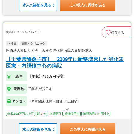
求人の詳細を見る
この求人に興味がある
更新日：2026年7月24日
保存する
正社員
病院・クリニック
医療法人社団聖和会 天王台消化器病院の薬剤師求人
【千葉県我孫子市】 2009年に新築増床した消化器
医療・内視鏡中心の病院
給与
【年収】450万円程度
勤務地
千葉県 我孫子市
アクセス
ＪＲ常磐線(上野－仙台) 天王台駅
年収450万円以上可
駅チカ
車通勤可
積極採用中
年間休日120日以上
求人の詳細を見る
この求人に興味がある