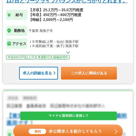
117日とワークライフバランスがしっかりとれます。
【月収】25.1万円～35.0万円程度
給与
【年収】450万円～600万円程度
【時給】2,000円～2,100円
勤務地
千葉県 我孫子市
ＪＲ常磐線(上野－仙台) 我孫子駅
アクセス
ＪＲ成田線(千葉－銚子) 我孫子駅
年収600万円以上可
車通勤可
積極採用中
求人の詳細を見る
この求人に興味がある