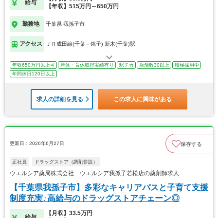
給与
【年収】515万円～650万円
勤務地
千葉県 我孫子市
アクセス
ＪＲ成田線(千葉－銚子) 新木(千葉)駅
年収650万円以上可
産休・育休取得実績有り
駅チカ
店舗数30以上
積極採用中
年間休日120日以上
求人の詳細を見る
この求人に興味がある
更新日：2026年6月27日
保存する
正社員
ドラッグストア（調剤併設）
ウエルシア薬局株式会社 ウエルシア我孫子若松店の薬剤師求人
【千葉県我孫子市】多彩なキャリアパスと子育て支援
制度充実♪高給与のドラッグストアチェーン◎
【月収】33.5万円
給与