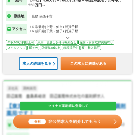
給与
【年収】430万円～700万円24歳～40歳30歳モデル年収：
550万円～
勤務地
千葉県 我孫子市
ＪＲ常磐線(上野－仙台) 我孫子駅
アクセス
ＪＲ成田線(千葉－銚子) 我孫子駅
年収700万円以上可
原則、引越しを伴う転勤なし
産休・育休取得実績有り
スキルアップ
駅チカ
店舗数30以上
積極採用中
夏～秋入職可
求人の詳細を見る
この求人に興味がある