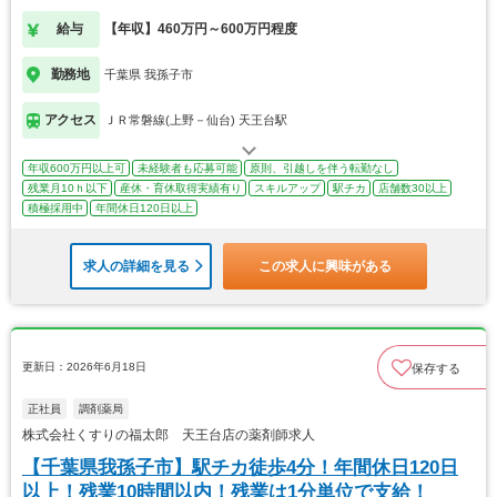
給与
【年収】460万円～600万円程度
勤務地
千葉県 我孫子市
アクセス
ＪＲ常磐線(上野－仙台) 天王台駅
年収600万円以上可
未経験者も応募可能
原則、引越しを伴う転勤なし
残業月10ｈ以下
産休・育休取得実績有り
スキルアップ
駅チカ
店舗数30以上
積極採用中
年間休日120日以上
求人の詳細を見る
この求人に興味がある
更新日：2026年6月18日
保存する
正社員
調剤薬局
株式会社くすりの福太郎 天王台店の薬剤師求人
【千葉県我孫子市】駅チカ徒歩4分！年間休日120日
以上！残業10時間以内！残業は1分単位で支給！