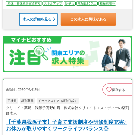
産休・育休取得実績有り
スキルアップ
駅チカ
店舗数30以上
積極採用中
求人の詳細を見る
この求人に興味がある
更新日：2026年6月18日
保存する
正社員
調剤薬局
ドラッグストア（調剤併設）
クリエイト薬局 我孫子高野山店 株式会社クリエイトエス・ディーの薬剤
師求人
【千葉県我孫子市】子育て支援制度や研修制度充実♪
お休みが取りやすくワークライフバランス◎