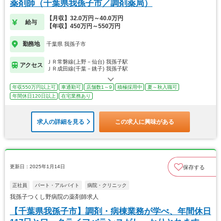
薬剤師（千葉県我孫子市／調剤薬局）
【月収】32.0万円～40.0万円
給与
【年収】450万円～550万円
勤務地
千葉県 我孫子市
ＪＲ常磐線(上野－仙台) 我孫子駅
アクセス
ＪＲ成田線(千葉－銚子) 我孫子駅
年収550万円以上可
車通勤可
店舗数1～9
積極採用中
夏～秋入職可
年間休日120日以上
在宅業務あり
求人の詳細を見る
この求人に興味がある
更新日：2025年1月14日
保存する
正社員
パート・アルバイト
病院・クリニック
我孫子つくし野病院の薬剤師求人
【千葉県我孫子市】調剤・病棟業務が学べ、年間休日