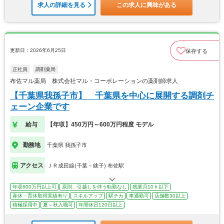
求人の詳細を見る
この求人に興味がある
更新日：2026年6月25日
保存する
正社員
調剤薬局
布佐マル薬局 株式会社マル・コーポレーションの薬剤師求人
【千葉県我孫子市】 千葉県を中心に展開する調剤チ
ェーン企業です
給与
【年収】450万円～600万円程度 モデル
勤務地
千葉県 我孫子市
アクセス
ＪＲ成田線(千葉－銚子) 布佐駅
年収600万円以上可
原則、引越しを伴う転勤なし
残業月10ｈ以下
産休・育休取得実績有り
スキルアップ
駅チカ
車通勤可
店舗数30以上
積極採用中
夏～秋入職可
年間休日120日以上