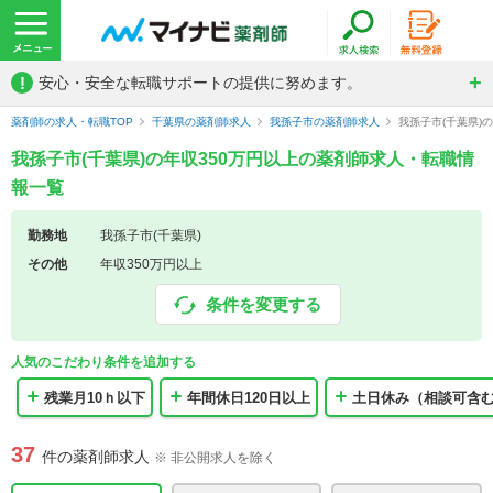
!
安心・安全な転職サポートの提供に努めます。
薬剤師の求人・転職TOP
千葉県の薬剤師求人
我孫子市の薬剤師求人
我孫子市(千葉県)
我孫子市(千葉県)の年収350万円以上の薬剤師求人・転職情
報一覧
勤務地
我孫子市(千葉県)
その他
年収350万円以上
条件を変更する
人気のこだわり条件を追加する
残業月10ｈ以下
年間休日120日以上
土日休み（相談可含
37
件の薬剤師求人
※ 非公開求人を除く