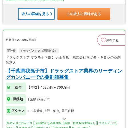
求人の詳細を見る
この求人に興味がある
更新日：2026年7月3日
保存する
正社員
ドラッグストア（調剤併設）
ドラッグストア マツモトキヨシ 天王台店 株式会社マツモトキヨシの薬剤
師求人
【千葉県我孫子市】ドラッグストア業界のリーディン
グカンパニーでの薬剤師募集
給与
【年収】458万円～700万円
勤務地
千葉県 我孫子市
アクセス
ＪＲ常磐線(上野－仙台) 天王台駅
年収700万円以上可
未経験者も応募可能
産休・育休取得実績有り
スキルアップ