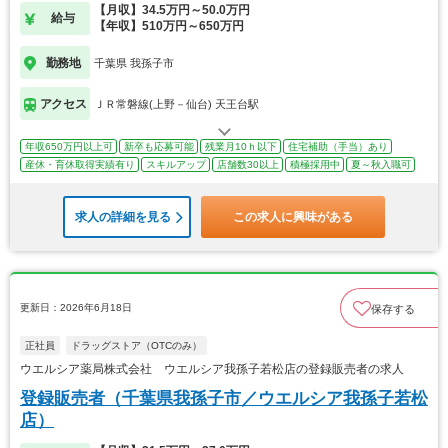
【月収】34.5万円～50.0万円
給与
【年収】510万円～650万円
勤務地
千葉県 我孫子市
アクセス
ＪＲ常磐線(上野－仙台) 天王台駅
年収650万円以上可
新卒も応募可能
残業月10ｈ以下
住宅補助（手当）あり
産休・育休取得実績有り
スキルアップ
店舗数30以上
積極採用中
夏～秋入職可
求人の詳細を見る
この求人に興味がある
更新日：2026年6月18日
保存する
正社員
ドラッグストア（OTCのみ）
ウエルシア薬局株式会社 ウエルシア我孫子若松店の登録販売者の求人
登録販売者（千葉県我孫子市／ウエルシア我孫子若松
店）