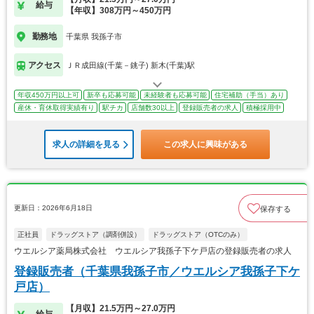
給与
【年収】308万円～450万円
勤務地
千葉県 我孫子市
アクセス
ＪＲ成田線(千葉－銚子) 新木(千葉)駅
年収450万円以上可
新卒も応募可能
未経験者も応募可能
住宅補助（手当）あり
産休・育休取得実績有り
駅チカ
店舗数30以上
登録販売者の求人
積極採用中
求人の詳細を見る
この求人に興味がある
更新日：2026年6月18日
保存する
正社員
ドラッグストア（調剤併設）
ドラッグストア（OTCのみ）
ウエルシア薬局株式会社 ウエルシア我孫子下ケ戸店の登録販売者の求人
登録販売者（千葉県我孫子市／ウエルシア我孫子下ケ
戸店）
【月収】21.5万円～27.0万円