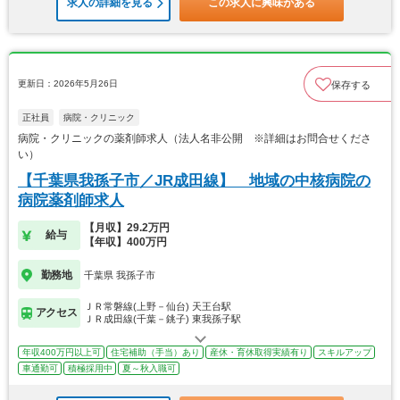
求人の詳細を見る
この求人に興味がある
更新日：2026年5月26日
保存する
正社員
病院・クリニック
病院・クリニックの薬剤師求人（法人名非公開 ※詳細はお問合せくださ
い）
【千葉県我孫子市／JR成田線】 地域の中核病院の
病院薬剤師求人
【月収】29.2万円
給与
【年収】400万円
勤務地
千葉県 我孫子市
ＪＲ常磐線(上野－仙台) 天王台駅
アクセス
ＪＲ成田線(千葉－銚子) 東我孫子駅
年収400万円以上可
住宅補助（手当）あり
産休・育休取得実績有り
スキルアップ
車通勤可
積極採用中
夏～秋入職可