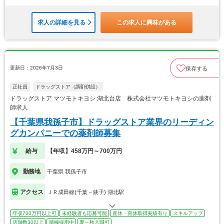
求人の詳細を見る
この求人に興味がある
更新日：2026年7月3日
保存する
正社員
ドラッグストア（調剤併設）
ドラッグストア マツモトキヨシ 湖北台店 株式会社マツモトキヨシの薬剤
師求人
【千葉県我孫子市】ドラッグストア業界のリーディン
グカンパニーでの薬剤師募集
給与
【年収】458万円～700万円
勤務地
千葉県 我孫子市
アクセス
ＪＲ成田線(千葉－銚子) 湖北駅
年収700万円以上可
未経験者も応募可能
産休・育休取得実績有り
スキルアップ
店舗数30以上
積極採用中
夏～秋入職可