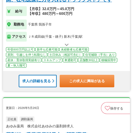
【月収】32.0万円～45.0万円
給与
【年収】480万円～600万円
勤務地
千葉県 我孫子市
アクセス
ＪＲ成田線(千葉－銚子) 新木(千葉)駅
年収600万円以上可
新卒も応募可能
未経験者も応募可能
原則、引越しを伴う転勤なし
土日休み（相談可含む）
住宅補助（手当）あり
産休・育休取得実績有り
スキルアップ
車通勤可
店舗数30以上
積極採用中
夏～秋入職可
求人の詳細を見る
この求人に興味がある
更新日：2026年5月26日
保存する
正社員
調剤薬局
あゆみ薬局 株式会社あゆみの薬剤師求人