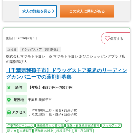
求人の詳細を見る
この求人に興味がある
更新日：2026年7月3日
保存する
正社員
ドラッグストア（調剤併設）
株式会社マツモトキヨシ 薬 マツモトキヨシ あびこショッピングプラザ店
の薬剤師求人
【千葉県我孫子市】ドラッグストア業界のリーディン
グカンパニーでの薬剤師募集
給与
【年収】458万円～700万円
勤務地
千葉県 我孫子市
ＪＲ常磐線(上野－仙台) 我孫子駅
アクセス
ＪＲ成田線(千葉－銚子) 我孫子駅
年収700万円以上可
未経験者も応募可能
産休・育休取得実績有り
スキルアップ
駅チカ
車通勤可
店舗数30以上
積極採用中
夏～秋入職可