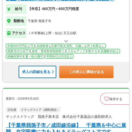
給与
【年収】460万円～600万円程度
勤務地
千葉県 我孫子市
アクセス
ＪＲ常磐線(上野－仙台) 天王台駅
年収600万円以上可
未経験者も応募可能
原則、引越しを伴う転勤なし
残業月10ｈ以下
産休・育休取得実績有り
スキルアップ
駅チカ
店舗数30以上
積極採用中
夏～秋入職可
年間休日120日以上
求人の詳細を見る
この求人に興味がある
更新日：2026年6月18日
保存する
正社員
ドラッグストア（調剤併設）
ヤックスドラッグ 我孫子新木店 株式会社千葉薬品の薬剤師求人
【千葉県我孫子市／成田線沿線】 千葉県を中心に展
開、在宅医療に力を入れるドラッグストアです