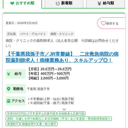
おすすめ順
新着順
給与順
更新日：2026年5月26日
保存する
正社員
パート・アルバイト
病院・クリニック
病院・クリニックの薬剤師求人（法人名非公開 ※詳細はお問合せくださ
い）
【千葉県我孫子市／JR常磐線】 二次救急病院の病
院薬剤師求人！病棟業務あり、スキルアップ◎！
【月収】20.0万円～26.0万円
給与
【年収】400万円～500万円
【時給】2,000円～3,000円
勤務地
千葉県 我孫子市
ＪＲ常磐線(上野－仙台) 我孫子駅
アクセス
ＪＲ成田線(千葉－銚子) 我孫子駅
年収500万円以上可
新卒も応募可能
未経験者も応募可能
原則、引越しを伴う転勤なし
住宅補助（手当）あり
産休・育休取得実績有り
車通勤可
積極採用中
夏～秋入職可