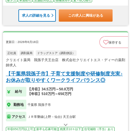
駅チカ
車通勤可
店舗数30以上
積極採用中
夏～秋入職可
求人の詳細を見る
この求人に興味がある
更新日：2026年6月18日
保存する
正社員
調剤薬局
ドラッグストア（調剤併設）
クリエイト薬局 我孫子天王台店 株式会社クリエイトエス・ディーの薬剤
師求人
【千葉県我孫子市】子育て支援制度や研修制度充実♪
お休みが取りやすくワークライフバランス◎
【月収】34.5万円～50.0万円
給与
【年収】510万円～650万円
勤務地
千葉県 我孫子市
アクセス
ＪＲ常磐線(上野－仙台) 天王台駅
年収650万円以上可
新卒も応募可能
残業月10ｈ以下
住宅補助（手当）あり