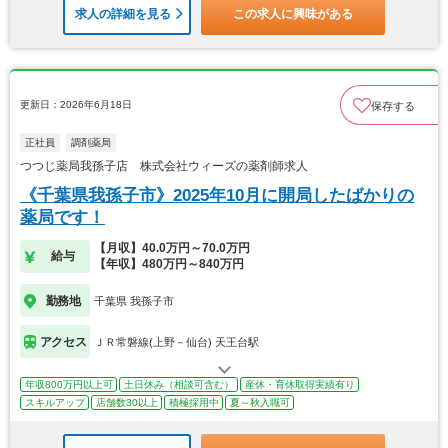
求人の詳細を見る
この求人に興味がある
更新日：2026年6月18日
保存する
正社員
調剤薬局
つつじ薬局我孫子店 株式会社ウィーズの薬剤師求人
《千葉県我孫子市》2025年10月に開局したばかりの
薬局です！
【月収】40.0万円～70.0万円
給与
【年収】480万円～840万円
勤務地
千葉県 我孫子市
アクセス
ＪＲ常磐線(上野－仙台) 天王台駅
年収800万円以上可
土日休み（相談可含む）
産休・育休取得実績有り
スキルアップ
店舗数30以上
積極採用中
夏～秋入職可