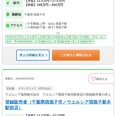
【月収】21.5万円～27.0万円
給与
【年収】308万円～450万円
勤務地
千葉県 我孫子市
ＪＲ常磐線(上野－仙台) 我孫子駅
アクセス
ＪＲ成田線(千葉－銚子) 我孫子駅
年収450万円以上可
新卒も応募可能
未経験者も応募可能
住宅補助（手当）あり
産休・育休取得実績有り
店舗数30以上
登録販売者の求人
積極採用中
求人の詳細を見る
この求人に興味がある
更新日：2026年6月18日
保存する
正社員
ドラッグストア（OTCのみ）
ウエルシア薬局株式会社 ウエルシア我孫子新木駅前店の登録販売者の求人
登録販売者（千葉県我孫子市／ウエルシア我孫子新木
駅前店）
【月収】21.5万円～27.0万円