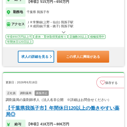
【年収】515万円～650万円
勤務地
千葉県 我孫子市
ＪＲ常磐線(上野－仙台) 我孫子駅
アクセス
ＪＲ成田線(千葉－銚子) 我孫子駅
年収650万円以上可
産休・育休取得実績有り
店舗数30以上
積極採用中
年間休日120日以上
求人の詳細を見る
この求人に興味がある
更新日：2026年6月18日
保存する
正社員
調剤薬局
募集停止
調剤薬局の薬剤師求人（法人名非公開 ※詳細はお問合せください）
【千葉県我孫子市】年間休日120以上の働きやすい薬
局◎
給与
【年収】418万円～806万円