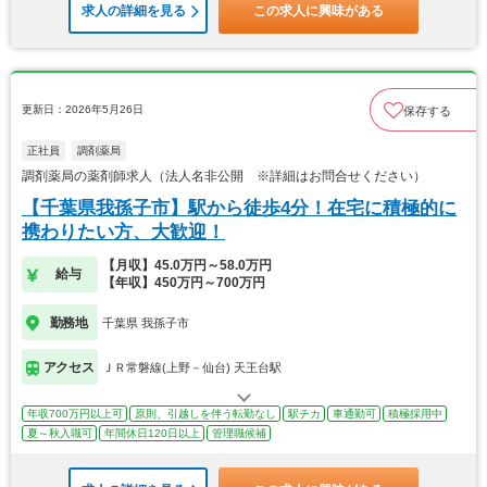
求人の詳細を見る
この求人に興味がある
更新日：2026年5月26日
保存する
正社員
調剤薬局
調剤薬局の薬剤師求人（法人名非公開 ※詳細はお問合せください）
【千葉県我孫子市】駅から徒歩4分！在宅に積極的に
携わりたい方、大歓迎！
【月収】45.0万円～58.0万円
給与
【年収】450万円～700万円
勤務地
千葉県 我孫子市
アクセス
ＪＲ常磐線(上野－仙台) 天王台駅
年収700万円以上可
原則、引越しを伴う転勤なし
駅チカ
車通勤可
積極採用中
夏～秋入職可
年間休日120日以上
管理職候補