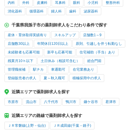
内科
外科
皮膚科
耳鼻科
眼科
小児科
整形外科
消化器科
循環器科
婦人科
歯科
泌尿器科
千葉県我孫子市の薬剤師求人をこだわり条件で探す
産休・育休取得実績有り
スキルアップ
店舗数1～9
店舗数30以上
年間休日120日以上
原則、引越しを伴う転勤なし
未経験者も応募可能
新卒も応募可能
住宅補助（手当）あり
残業月10ｈ以下
土日休み（相談可含む）
総合門前
管理職候補
駅チカ
車通勤可
在宅業務あり
登録販売者の求人
夏～秋入職可
積極採用中の求人
近隣エリアで薬剤師求人を探す
市原市
流山市
八千代市
鴨川市
鎌ケ谷市
君津市
近隣エリアの路線で薬剤師求人を探す
ＪＲ常磐線(上野－仙台)
ＪＲ成田線(千葉－銚子)