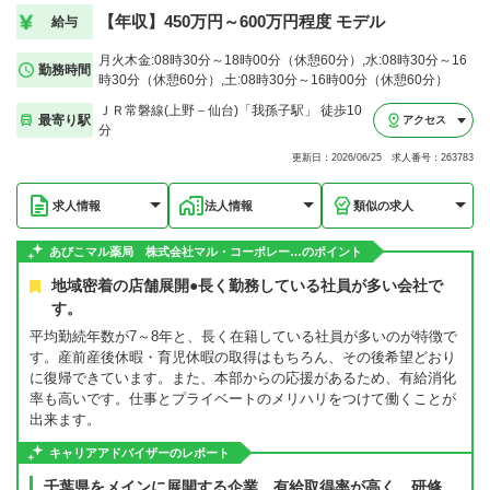
【年収】450万円～600万円程度 モデル
給与
月火木金:08時30分～18時00分（休憩60分）,水:08時30分～16
勤務時間
時30分（休憩60分）,土:08時30分～16時00分（休憩60分）
ＪＲ常磐線(上野－仙台)「我孫子駅」 徒歩10
最寄り駅
アクセス
分
更新日：2026/06/25 求人番号：263783
求人情報
法人情報
類似の求人
あびこマル薬局 株式会社マル・コーポレー…のポイント
地域密着の店舗展開●長く勤務している社員が多い会社で
す。
平均勤続年数が7～8年と、長く在籍している社員が多いのが特徴で
す。産前産後休暇・育児休暇の取得はもちろん、その後希望どおり
に復帰できています。また、本部からの応援があるため、有給消化
率も高いです。仕事とプライベートのメリハリをつけて働くことが
出来ます。
キャリアアドバイザーのレポート
千葉県をメインに展開する企業。有給取得率が高く、研修