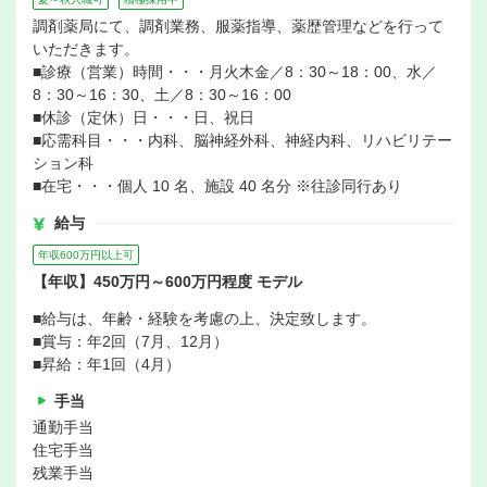
調剤薬局にて、調剤業務、服薬指導、薬歴管理などを行って
いただきます。
■診療（営業）時間・・・月火木金／8：30～18：00、水／
8：30～16：30、土／8：30～16：00
■休診（定休）日・・・日、祝日
■応需科目・・・内科、脳神経外科、神経内科、リハビリテー
ション科
■在宅・・・個人 10 名、施設 40 名分 ※往診同行あり
給与
年収600万円以上可
【年収】450万円～600万円程度 モデル
■給与は、年齢・経験を考慮の上、決定致します。
■賞与：年2回（7月、12月）
■昇給：年1回（4月）
手当
通勤手当
住宅手当
残業手当