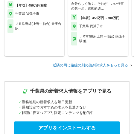
自分らしく働く。それが、いい仕事
【年収】450万円程度
の第一歩。選択的週…
千葉県 我孫子市
【年収】458万円～700万円
ＪＲ常磐線(上野－仙台) 天王台
千葉県 我孫子市
駅
ＪＲ常磐線(上野－仙台) 我孫子
駅 他
近隣の同じ路線の別の薬剤師求人をもっと見る
千葉県の新着求人情報をアプリで見る
勤務地別の新着求人を毎日更新
通知設定でおすすめの求人を見逃さない
転職に役立つアプリ限定コンテンツを配信中
アプリをインストールする