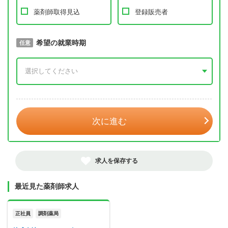
薬剤師取得見込
登録販売者
取得予定年
希望の就業時期
必須
任意
年 3月
次に進む
求人を保存する
最近見た薬剤師求人
正社員
調剤薬局