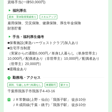
資格手当(一律50,000円)
福利厚生
産休・育休取得実績有り
スキルアップ
雇用保険、労災保険、健康保険、厚生年金保険
財形貯蓄
手当・福利厚生備考
■保養施設(東急ハーヴェストクラブ)加入あり
■住宅手当制度
（実家からの通勤5,000円／単身1人暮らし（単身世帯主）
10,000円／配偶者あり（非世帯主）10,000円／配偶者あり
（世帯主）20,000円）
■退職金あり
勤務地・アクセス
原則、引越しを伴う転勤なし
車通勤可
駅チカ
千葉県我孫子市我孫子4-43-16
ＪＲ常磐線(上野－仙台)「我孫子駅」 徒歩10分
ＪＲ成田線(千葉－銚子)「我孫子駅」 徒歩10分