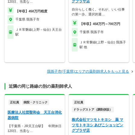
グプラザ店
120日、当直な…
自分らしく働く。それが、いい仕事
【年収】450万円程度
の第一歩。選択的週…
千葉県 我孫子市
【年収】458万円～700万円
ＪＲ常磐線(上野－仙台) 天王台
千葉県 我孫子市
駅
ＪＲ常磐線(上野－仙台) 我孫子
駅 他
我孫子市(千葉県)エリアの薬剤師求人をもっと見る
近隣の同じ路線の別の薬剤師求人
正社員
病院・クリニック
正社員
ドラッグストア（調剤併設）
医療法人社団聖和会 天王台消化
器病院
株式会社マツモトキヨシ 薬 マ
ツモトキヨシ あびこショッピン
【千葉県・JR天王台駅】 年間休日
グプラザ店
120日、当直な…