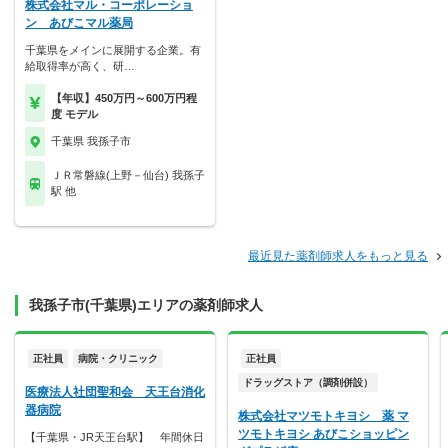
株式会社マル・コーポレーショ
ン あびこマル薬局
千葉県をメインに展開する企業。有
給取得率が高く、研…
【年収】450万円～600万円程
度 モデル
千葉県 我孫子市
ＪＲ常磐線(上野－仙台) 我孫子
駅 他
最近見た薬剤師求人をもっと見る
我孫子市(千葉県)エリアの薬剤師求人
正社員
病院・クリニック
正社員
ドラッグストア（調剤併設）
医療法人社団聖和会 天王台消化
器病院
株式会社マツモトキヨシ 薬 マ
ツモトキヨシ あびこショッピン
【千葉県・JR天王台駅】 年間休日