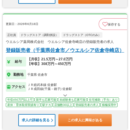
更新日：2026年6月18日
保存する
正社員
ドラッグストア（調剤併設）
ドラッグストア（OTCのみ）
ウエルシア薬局株式会社 ウエルシア佐倉寺崎店の登録販売者の求人
登録販売者（千葉県佐倉市／ウエルシア佐倉寺崎店）
【月収】21.5万円～27.0万円
給与
【年収】308万円～450万円
勤務地
千葉県 佐倉市
ＪＲ総武本線 佐倉駅
アクセス
ＪＲ成田線(千葉－銚子) 佐倉駅
年収450万円以上可
新卒も応募可能
未経験者も応募可能
住宅補助（手当）あり
産休・育休取得実績有り
駅チカ
店舗数30以上
登録販売者の求人
積極採用中
求人の詳細を見る
この求人に興味がある