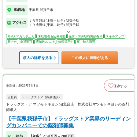
勤務地
千葉県 我孫子市
ＪＲ常磐線(上野－仙台) 我孫子駅
アクセス
ＪＲ成田線(千葉－銚子) 我孫子駅
年収700万円以上可
未経験者も応募可能
産休・育休取得実績有り
スキルアップ
駅チカ
車通勤可
店舗数30以上
積極採用中
夏～秋入職可
求人の詳細を見る
この求人に興味がある
更新日：2026年7月3日
保存する
正社員
ドラッグストア（調剤併設）
ドラッグストア マツモトキヨシ 湖北台店 株式会社マツモトキヨシの薬剤
師求人
【千葉県我孫子市】ドラッグストア業界のリーディン
グカンパニーでの薬剤師募集
給与
【年収】458万円～700万円