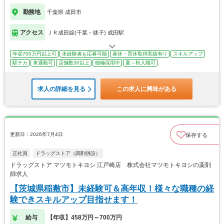
勤務地
千葉県 成田市
アクセス
ＪＲ成田線(千葉－銚子) 成田駅
年収700万円以上可
未経験者も応募可能
産休・育休取得実績有り
スキルアップ
駅チカ
車通勤可
店舗数30以上
積極採用中
夏～秋入職可
求人の詳細を見る
この求人に興味がある
更新日：2026年7月4日
保存する
正社員
ドラッグストア（調剤併設）
ドラッグストア マツモトキヨシ 江戸崎店 株式会社マツモトキヨシの薬剤
師求人
【茨城県稲敷市】未経験可＆高年収！様々な職種の経
験できスキルアップ目指せます！
給与
【年収】458万円～700万円