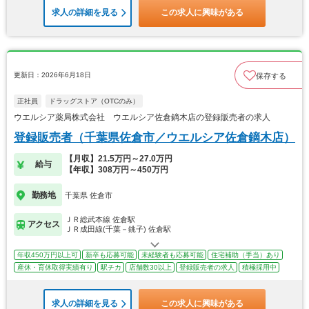
求人の詳細を見る
この求人に興味がある
更新日：2026年6月18日
保存する
正社員
ドラッグストア（OTCのみ）
ウエルシア薬局株式会社 ウエルシア佐倉鏑木店の登録販売者の求人
登録販売者（千葉県佐倉市／ウエルシア佐倉鏑木店）
【月収】21.5万円～27.0万円
給与
【年収】308万円～450万円
勤務地
千葉県 佐倉市
ＪＲ総武本線 佐倉駅
アクセス
ＪＲ成田線(千葉－銚子) 佐倉駅
年収450万円以上可
新卒も応募可能
未経験者も応募可能
住宅補助（手当）あり
産休・育休取得実績有り
駅チカ
店舗数30以上
登録販売者の求人
積極採用中
求人の詳細を見る
この求人に興味がある