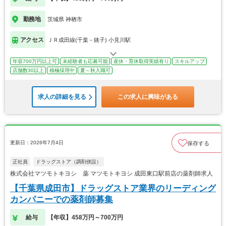
勤務地
茨城県 神栖市
アクセス
ＪＲ成田線(千葉－銚子) 小見川駅
年収700万円以上可
未経験者も応募可能
産休・育休取得実績有り
スキルアップ
店舗数30以上
積極採用中
夏～秋入職可
求人の詳細を見る
この求人に興味がある
更新日：2026年7月4日
保存する
正社員
ドラッグストア（調剤併設）
株式会社マツモトキヨシ 薬 マツモトキヨシ 成田東口駅前店の薬剤師求人
【千葉県成田市】ドラッグストア業界のリーディング
カンパニーでの薬剤師募集
給与
【年収】458万円～700万円