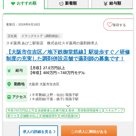
おすすめ順
新着順
給与順
更新日：2026年6月18日
保存する
正社員
ドラッグストア（調剤併設）
スギ薬局 あびこ駅前店 株式会社スギ薬局の薬剤師求人
【大阪市住吉区／地下鉄御堂筋線】駅徒歩すぐ／研修
制度の充実した調剤併設店舗で薬剤師の募集です！
【月収】27.0万円以上
給与
【年収】400万円～740万円モデル
勤務地
大阪府 大阪市住吉区
ＪＲ常磐線(上野－仙台) 我孫子駅
アクセス
ＪＲ成田線(千葉－銚子) 我孫子駅
年収700万円以上可
未経験者も応募可能
産休・育休取得実績有り
スキルアップ
駅チカ
店舗数30以上
積極採用中
WEB面接OK
求人の詳細を見る
この求人に興味がある