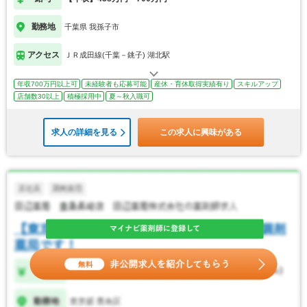
勤務地
千葉県 我孫子市
アクセス
ＪＲ成田線(千葉－銚子) 湖北駅
年収700万円以上可
未経験者も応募可能
産休・育休取得実績有り
スキルアップ
店舗数30以上
積極採用中
夏～秋入職可
求人の詳細を見る
この求人に興味がある