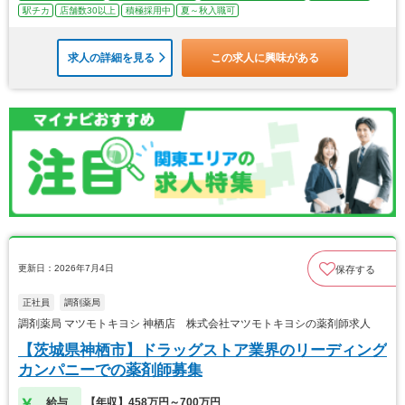
駅チカ
店舗数30以上
積極採用中
夏～秋入職可
求人の詳細を見る
この求人に興味がある
更新日：2026年7月4日
保存する
正社員
調剤薬局
調剤薬局 マツモトキヨシ 神栖店 株式会社マツモトキヨシの薬剤師求人
【茨城県神栖市】ドラッグストア業界のリーディング
カンパニーでの薬剤師募集
給与
【年収】458万円～700万円