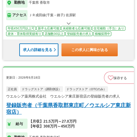
勤務地
千葉県 香取市
アクセス
ＪＲ成田線(千葉－銚子) 佐原駅
年収450万円以上可
新卒も応募可能
未経験者も応募可能
住宅補助（手当）あり
産休・育休取得実績有り
店舗数30以上
登録販売者の求人
積極採用中
求人の詳細を見る
この求人に興味がある
更新日：2026年6月18日
保存する
正社員
ドラッグストア（調剤併設）
ドラッグストア（OTCのみ）
ウエルシア薬局株式会社 ウエルシア東庄新宿店の登録販売者の求人
登録販売者（千葉県香取郡東庄町／ウエルシア東庄新
宿店）
【月収】21.5万円～27.0万円
給与
【年収】308万円～450万円