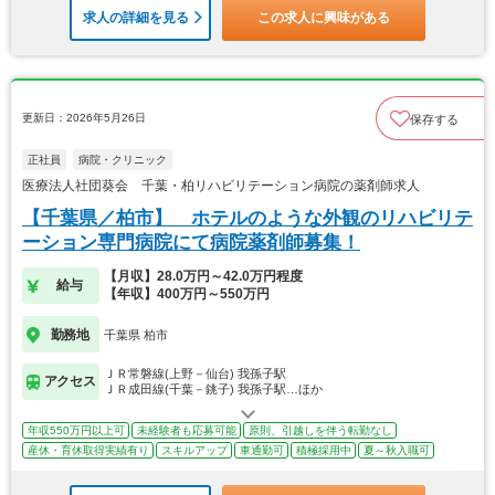
求人の詳細を見る
この求人に興味がある
更新日：2026年5月26日
保存する
正社員
病院・クリニック
医療法人社団葵会 千葉・柏リハビリテーション病院の薬剤師求人
【千葉県／柏市】 ホテルのような外観のリハビリテ
ーション専門病院にて病院薬剤師募集！
【月収】28.0万円～42.0万円程度
給与
【年収】400万円～550万円
勤務地
千葉県 柏市
ＪＲ常磐線(上野－仙台) 我孫子駅
アクセス
ＪＲ成田線(千葉－銚子) 我孫子駅…ほか
年収550万円以上可
未経験者も応募可能
原則、引越しを伴う転勤なし
産休・育休取得実績有り
スキルアップ
車通勤可
積極採用中
夏～秋入職可