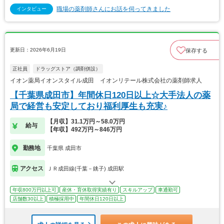
職場の薬剤師さんにお話を伺ってきました
インタビュー
更新日：2026年6月19日
保存する
正社員
ドラッグストア（調剤併設）
イオン薬局イオンスタイル成田 イオンリテール株式会社の薬剤師求人
【千葉県成田市】年間休日120日以上☆大手法人の薬
局で経営も安定しており福利厚生も充実♪
【月収】31.1万円～58.0万円
給与
【年収】492万円～846万円
勤務地
千葉県 成田市
アクセス
ＪＲ成田線(千葉－銚子) 成田駅
年収800万円以上可
産休・育休取得実績有り
スキルアップ
車通勤可
店舗数30以上
積極採用中
年間休日120日以上