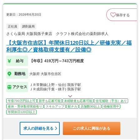
更新日：2026年6月20日
保存する
正社員
調剤薬局
さくら薬局 大阪我孫子東店 クラフト株式会社の薬剤師求人
【大阪市住吉区】年間休日120日以上／研修充実／福
利厚生◎／資格取得支援有／設備◎
給与
【年収】419万円～743万円程度
勤務地
大阪府 大阪市住吉区
ＪＲ常磐線(上野－仙台) 我孫子駅
アクセス
ＪＲ成田線(千葉－銚子) 我孫子駅
年収700万円以上可
新卒も応募可能
未経験者も応募可能
住宅補助（手当）あり
産休・育休取得実績有り
スキルアップ
駅チカ
店舗数30以上
積極採用中
年間休日120日以上
求人の詳細を見る
この求人に興味がある