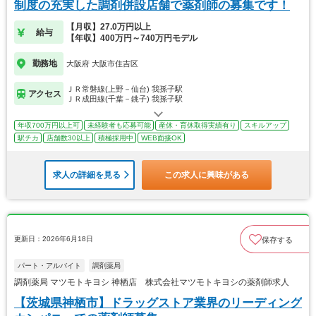
制度の充実した調剤併設店舗で薬剤師の募集です！
【月収】27.0万円以上
給与
【年収】400万円～740万円モデル
勤務地
大阪府 大阪市住吉区
ＪＲ常磐線(上野－仙台) 我孫子駅
アクセス
ＪＲ成田線(千葉－銚子) 我孫子駅
年収700万円以上可
未経験者も応募可能
産休・育休取得実績有り
スキルアップ
駅チカ
店舗数30以上
積極採用中
WEB面接OK
求人の詳細を見る
この求人に興味がある
更新日：2026年6月18日
保存する
パート・アルバイト
調剤薬局
調剤薬局 マツモトキヨシ 神栖店 株式会社マツモトキヨシの薬剤師求人
【茨城県神栖市】ドラッグストア業界のリーディング