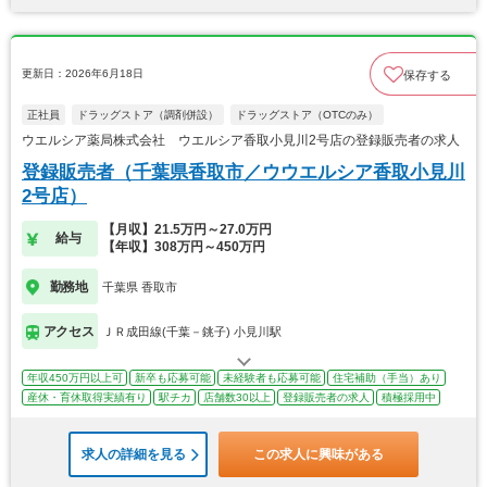
更新日：2026年6月18日
保存する
正社員
ドラッグストア（調剤併設）
ドラッグストア（OTCのみ）
ウエルシア薬局株式会社 ウエルシア香取小見川2号店の登録販売者の求人
登録販売者（千葉県香取市／ウウエルシア香取小見川
2号店）
【月収】21.5万円～27.0万円
給与
【年収】308万円～450万円
勤務地
千葉県 香取市
アクセス
ＪＲ成田線(千葉－銚子) 小見川駅
年収450万円以上可
新卒も応募可能
未経験者も応募可能
住宅補助（手当）あり
産休・育休取得実績有り
駅チカ
店舗数30以上
登録販売者の求人
積極採用中
求人の詳細を見る
この求人に興味がある