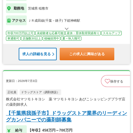
勤務地
茨城県 稲敷市
アクセス
ＪＲ成田線(千葉－銚子) 下総神崎駅
年収700万円以上可
未経験者も応募可能
産休・育休取得実績有り
スキルアップ
車通勤可
店舗数30以上
積極採用中
夏～秋入職可
求人の詳細を見る
この求人に興味がある
更新日：2026年7月3日
保存する
正社員
ドラッグストア（調剤併設）
株式会社マツモトキヨシ 薬 マツモトキヨシ あびこショッピングプラザ店
の薬剤師求人
【千葉県我孫子市】ドラッグストア業界のリーディン
グカンパニーでの薬剤師募集
給与
【年収】458万円～700万円