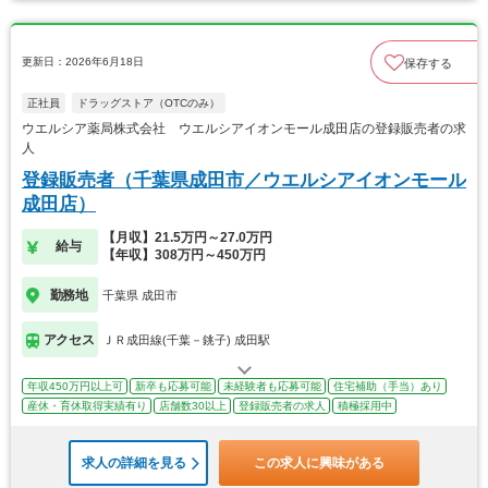
更新日：2026年6月18日
保存する
正社員
ドラッグストア（OTCのみ）
ウエルシア薬局株式会社 ウエルシアイオンモール成田店の登録販売者の求
人
登録販売者（千葉県成田市／ウエルシアイオンモール
成田店）
【月収】21.5万円～27.0万円
給与
【年収】308万円～450万円
勤務地
千葉県 成田市
アクセス
ＪＲ成田線(千葉－銚子) 成田駅
年収450万円以上可
新卒も応募可能
未経験者も応募可能
住宅補助（手当）あり
産休・育休取得実績有り
店舗数30以上
登録販売者の求人
積極採用中
求人の詳細を見る
この求人に興味がある