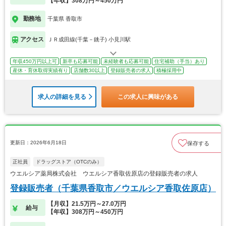
【年収】308万円～450万円
勤務地
千葉県 香取市
アクセス
ＪＲ成田線(千葉－銚子) 小見川駅
年収450万円以上可
新卒も応募可能
未経験者も応募可能
住宅補助（手当）あり
産休・育休取得実績有り
店舗数30以上
登録販売者の求人
積極採用中
求人の詳細を見る
この求人に興味がある
更新日：2026年6月18日
保存する
正社員
ドラッグストア（OTCのみ）
ウエルシア薬局株式会社 ウエルシア香取佐原店の登録販売者の求人
登録販売者（千葉県香取市／ウエルシア香取佐原店）
【月収】21.5万円～27.0万円
給与
【年収】308万円～450万円