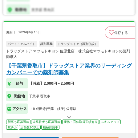
更新日：2026年6月18日
保存する
パート・アルバイト
調剤薬局
ドラッグストア（調剤併設）
ドラッグストア マツモトキヨシ 佐原北店 株式会社マツモトキヨシの薬剤
師求人
【千葉県香取市】ドラッグストア業界のリーディング
カンパニーでの薬剤師募集
給与
【時給】2,000円～2,500円
勤務地
千葉県 香取市
アクセス
ＪＲ成田線(千葉－銚子) 佐原駅
新卒も応募可能
未経験者も応募可能
産休・育休取得実績有り
スキルアップ
駅チカ
店舗数30以上
積極採用中