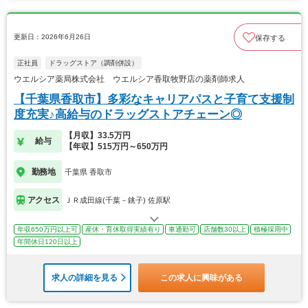
更新日：2026年6月26日
保存する
正社員
ドラッグストア（調剤併設）
ウエルシア薬局株式会社 ウエルシア香取牧野店の薬剤師求人
【千葉県香取市】多彩なキャリアパスと子育て支援制
度充実♪高給与のドラッグストアチェーン◎
【月収】33.5万円
給与
【年収】515万円～650万円
勤務地
千葉県 香取市
アクセス
ＪＲ成田線(千葉－銚子) 佐原駅
年収650万円以上可
産休・育休取得実績有り
車通勤可
店舗数30以上
積極採用中
年間休日120日以上
求人の詳細を見る
この求人に興味がある