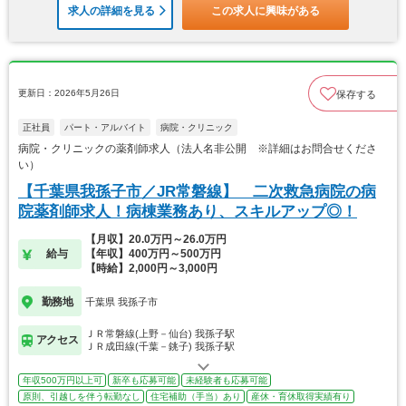
求人の詳細を見る
この求人に興味がある
更新日：2026年5月26日
保存する
正社員
パート・アルバイト
病院・クリニック
病院・クリニックの薬剤師求人（法人名非公開 ※詳細はお問合せくださ
い）
【千葉県我孫子市／JR常磐線】 二次救急病院の病
院薬剤師求人！病棟業務あり、スキルアップ◎！
【月収】20.0万円～26.0万円
給与
【年収】400万円～500万円
【時給】2,000円～3,000円
勤務地
千葉県 我孫子市
ＪＲ常磐線(上野－仙台) 我孫子駅
アクセス
ＪＲ成田線(千葉－銚子) 我孫子駅
年収500万円以上可
新卒も応募可能
未経験者も応募可能
原則、引越しを伴う転勤なし
住宅補助（手当）あり
産休・育休取得実績有り