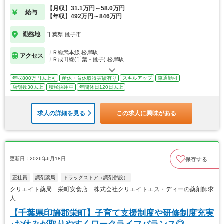
【月収】31.1万円～58.0万円
給与
【年収】492万円～846万円
勤務地
千葉県 銚子市
ＪＲ総武本線 松岸駅
アクセス
ＪＲ成田線(千葉－銚子) 松岸駅
年収800万円以上可
産休・育休取得実績有り
スキルアップ
車通勤可
店舗数30以上
積極採用中
年間休日120日以上
求人の詳細を見る
この求人に興味がある
更新日：2026年6月18日
保存する
正社員
調剤薬局
ドラッグストア（調剤併設）
クリエイト薬局 栄町安食店 株式会社クリエイトエス・ディーの薬剤師求
人
【千葉県印旛郡栄町】子育て支援制度や研修制度充実