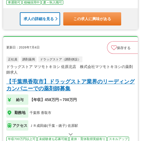
車通勤可
積極採用中
夏～秋入職可
求人の詳細を見る
この求人に興味がある
更新日：2026年7月4日
保存する
正社員
調剤薬局
ドラッグストア（調剤併設）
ドラッグストア マツモトキヨシ 佐原北店 株式会社マツモトキヨシの薬剤
師求人
【千葉県香取市】ドラッグストア業界のリーディング
カンパニーでの薬剤師募集
給与
【年収】458万円～700万円
勤務地
千葉県 香取市
アクセス
ＪＲ成田線(千葉－銚子) 佐原駅
年収700万円以上可
未経験者も応募可能
産休・育休取得実績有り
スキルアップ