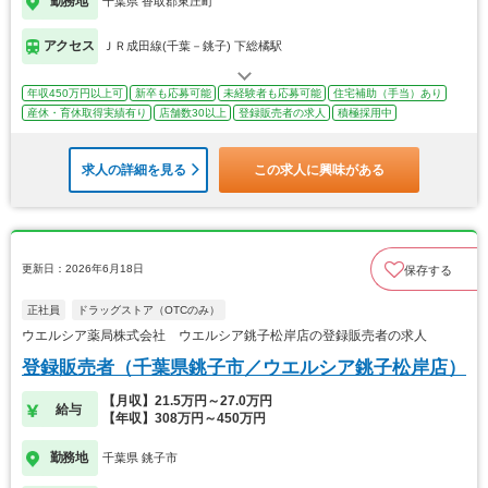
勤務地
千葉県 香取郡東庄町
アクセス
ＪＲ成田線(千葉－銚子) 下総橘駅
年収450万円以上可
新卒も応募可能
未経験者も応募可能
住宅補助（手当）あり
産休・育休取得実績有り
店舗数30以上
登録販売者の求人
積極採用中
求人の詳細を見る
この求人に興味がある
更新日：2026年6月18日
保存する
正社員
ドラッグストア（OTCのみ）
ウエルシア薬局株式会社 ウエルシア銚子松岸店の登録販売者の求人
登録販売者（千葉県銚子市／ウエルシア銚子松岸店）
【月収】21.5万円～27.0万円
給与
【年収】308万円～450万円
勤務地
千葉県 銚子市