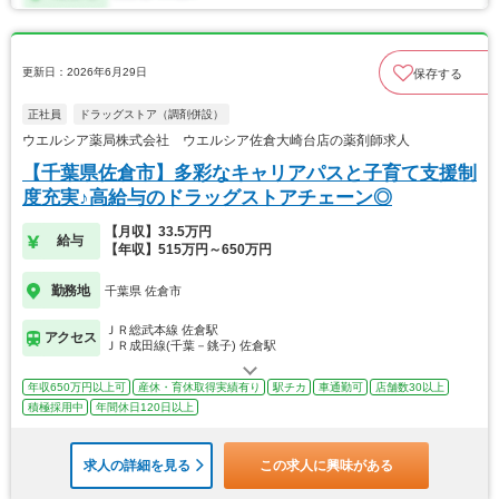
更新日：2026年6月29日
保存する
正社員
ドラッグストア（調剤併設）
ウエルシア薬局株式会社 ウエルシア佐倉大崎台店の薬剤師求人
【千葉県佐倉市】多彩なキャリアパスと子育て支援制
度充実♪高給与のドラッグストアチェーン◎
【月収】33.5万円
給与
【年収】515万円～650万円
勤務地
千葉県 佐倉市
ＪＲ総武本線 佐倉駅
アクセス
ＪＲ成田線(千葉－銚子) 佐倉駅
年収650万円以上可
産休・育休取得実績有り
駅チカ
車通勤可
店舗数30以上
積極採用中
年間休日120日以上
求人の詳細を見る
この求人に興味がある