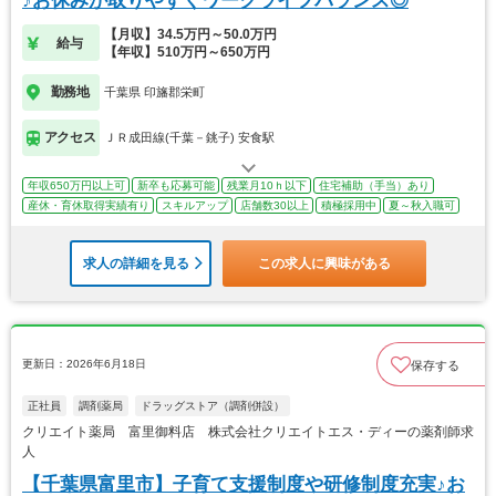
♪お休みが取りやすくワークライフバランス◎
【月収】34.5万円～50.0万円
給与
【年収】510万円～650万円
勤務地
千葉県 印旛郡栄町
アクセス
ＪＲ成田線(千葉－銚子) 安食駅
年収650万円以上可
新卒も応募可能
残業月10ｈ以下
住宅補助（手当）あり
産休・育休取得実績有り
スキルアップ
店舗数30以上
積極採用中
夏～秋入職可
求人の詳細を見る
この求人に興味がある
更新日：2026年6月18日
保存する
正社員
調剤薬局
ドラッグストア（調剤併設）
クリエイト薬局 富里御料店 株式会社クリエイトエス・ディーの薬剤師求
人
【千葉県富里市】子育て支援制度や研修制度充実♪お