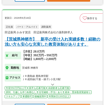
更新日：2026年6月18日
保存する
正社員
パート・アルバイト
調剤薬局
田辺薬局 かみす賀店 田辺薬局株式会社の薬剤師求人
【茨城県神栖市】 新卒の受け入れ実績多数！経験の
浅い方も安心な充実した教育体制があります。
【月収】28.0万円
給与
【年収】392万円～550万円
【時給】1,800円～2,000円
勤務地
茨城県 神栖市
ＪＲ鹿島線 鹿島神宮駅
アクセス
ＪＲ成田線(千葉－銚子) 小見川駅
年収550万円以上可
新卒も応募可能
未経験者も応募可能
原則、引越しを伴う転勤なし
住宅補助（手当）あり
産休・育休取得実績有り
スキルアップ
車通勤可
積極採用中
年間休日120日以上