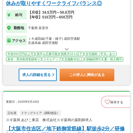
休みが取りやすくワークライフバランス◎
【月収】34.5万円～50.0万円
給与
【年収】510万円～650万円
勤務地
千葉県 富里市
ＪＲ成田線(千葉－銚子) 成田空港駅
アクセス
京成本線 成田空港駅
年収650万円以上可
新卒も応募可能
残業月10ｈ以下
住宅補助（手当）あり
産休・育休取得実績有り
スキルアップ
店舗数30以上
積極採用中
夏～秋入職可
求人の詳細を見る
この求人に興味がある
更新日：2026年6月18日
保存する
正社員
ドラッグストア（調剤併設）
スギ薬局 あびこ東店 株式会社スギ薬局の薬剤師求人
【大阪市住吉区／地下鉄御堂筋線】駅徒歩2分／研修