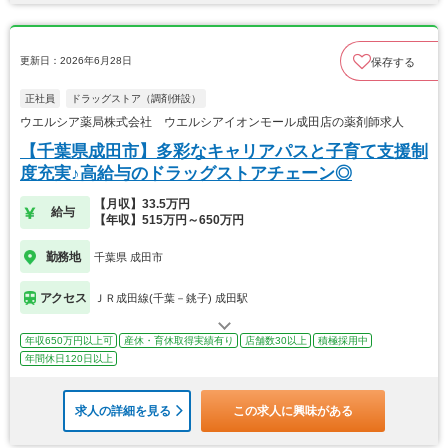
更新日：2026年6月28日
保存する
正社員
ドラッグストア（調剤併設）
ウエルシア薬局株式会社 ウエルシアイオンモール成田店の薬剤師求人
【千葉県成田市】多彩なキャリアパスと子育て支援制
度充実♪高給与のドラッグストアチェーン◎
【月収】33.5万円
給与
【年収】515万円～650万円
勤務地
千葉県 成田市
アクセス
ＪＲ成田線(千葉－銚子) 成田駅
年収650万円以上可
産休・育休取得実績有り
店舗数30以上
積極採用中
年間休日120日以上
求人の詳細を見る
この求人に興味がある