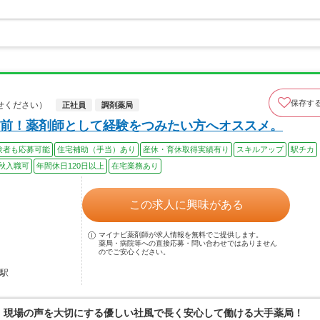
保存す
せください）
正社員
調剤薬局
前！薬剤師として経験をつみたい方へオススメ。
験者も応募可能
住宅補助（手当）あり
産休・育休取得実績有り
スキルアップ
駅チカ
秋入職可
年間休日120日以上
在宅業務あり
この求人に興味がある
マイナビ薬剤師が求人情報を無料でご提供します。
薬局・病院等への直接応募・問い合わせではありません
のでご安心ください。
幡駅
0％、現場の声を大切にする優しい社風で長く安心して働ける大手薬局！