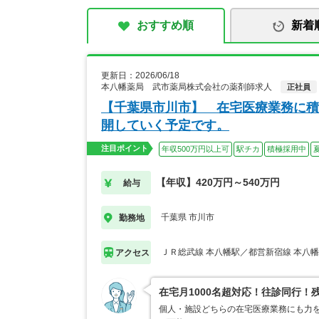
おすすめ順
新着
更新日：2026/06/18
本八幡薬局 武市薬局株式会社の薬剤師求人
正社員
【千葉県市川市】 在宅医療業務に積
開していく予定です。
注目ポイント
年収500万円以上可
駅チカ
積極採用中
【年収】420万円～540万円
給与
千葉県 市川市
勤務地
ＪＲ総武線 本八幡駅／都営新宿線 本八
アクセス
在宅月1000名超対応！往診同行！
個人・施設どちらの在宅医療業務にも力