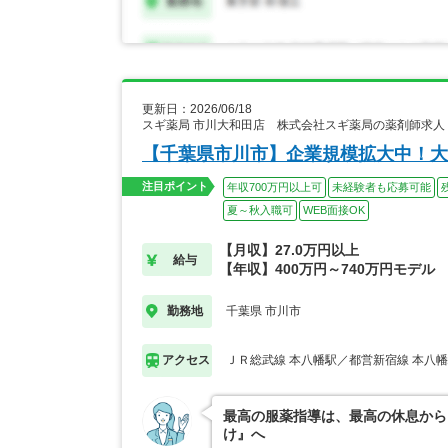
更新日：2026/06/18
スギ薬局 市川大和田店 株式会社スギ薬局の薬剤師求人
【千葉県市川市】企業規模拡大中！大
注目ポイント
年収700万円以上可
未経験者も応募可能
夏～秋入職可
WEB面接OK
【月収】27.0万円以上
給与
【年収】400万円～740万円モデル
千葉県 市川市
勤務地
ＪＲ総武線 本八幡駅／都営新宿線 本八
アクセス
最高の服薬指導は、最高の休息から
け』へ