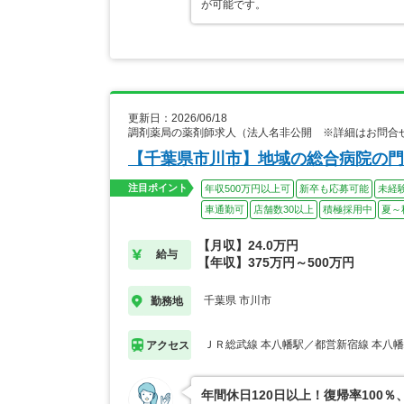
が可能です。
更新日：2026/06/18
調剤薬局の薬剤師求人（法人名非公開 ※詳細はお問合
【千葉県市川市】地域の総合病院の門
注目ポイント
年収500万円以上可
新卒も応募可能
未経
車通勤可
店舗数30以上
積極採用中
夏～
【月収】24.0万円
給与
【年収】375万円～500万円
千葉県 市川市
勤務地
ＪＲ総武線 本八幡駅／都営新宿線 本八
アクセス
年間休日120日以上！復帰率10