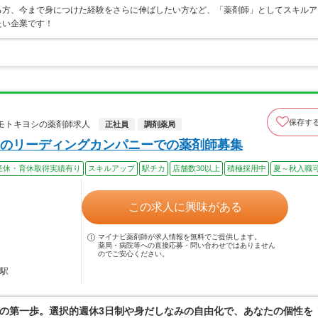
る方、今まで身につけた経験をさらに伸ばしたい方など、「薬剤師」としてスキルア
たい企業です！
保存す
ツモトキヨシの薬剤師求人
正社員
調剤薬局
のリーディングカンパニーでの薬剤師募集
産休・育休取得実績有り
スキルアップ
駅チカ
店舗数30以上
積極採用中
夏～秋入職
この求人に興味がある
マイナビ薬剤師が求人情報を無料でご提供します。
薬局・病院等への直接応募・問い合わせではありません
のでご安心ください。
幡駅
の第一歩。選択的週休3日制や身だしなみの自由化で、あなたの個性を