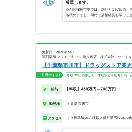
尊重します。
薬剤師採用市場では、調剤とOTC販売、
も積めますし、同時に店舗経営も学ぶこ
更新日：2026/07/03
調剤薬局 マツモトキヨシ 南八幡店 株式会社マツモト
【千葉県市川市】ドラッグストア業界
注目ポイント
年収700万円以上可
未経験者も応募可能
【年収】458万円～700万円
給与
千葉県 市川市
勤務地
ＪＲ総武線 本八幡駅／都営新宿線 本八
アクセス