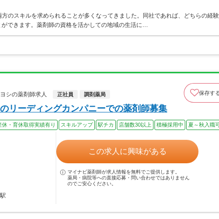
両方のスキルを求められることが多くなってきました。同社であれば、どちらの経験
とができます。薬剤師の資格を活かしての地域の生活に…
保存す
キヨシの薬剤師求人
正社員
調剤薬局
のリーディングカンパニーでの薬剤師募集
産休・育休取得実績有り
スキルアップ
駅チカ
店舗数30以上
積極採用中
夏～秋入職
この求人に興味がある
マイナビ薬剤師が求人情報を無料でご提供します。
薬局・病院等への直接応募・問い合わせではありません
のでご安心ください。
幡駅