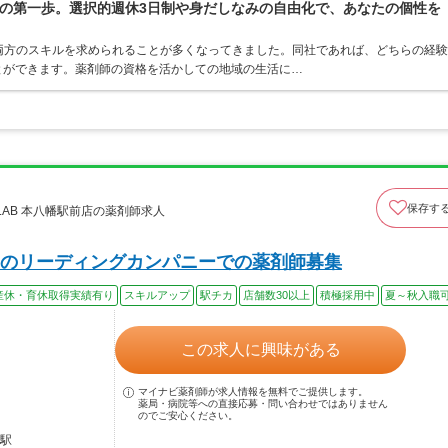
の第一歩。選択的週休3日制や身だしなみの自由化で、あなたの個性を
両方のスキルを求められることが多くなってきました。同社であれば、どちらの経験
とができます。薬剤師の資格を活かしての地域の生活に…
保存す
oLAB 本八幡駅前店の薬剤師求人
のリーディングカンパニーでの薬剤師募集
産休・育休取得実績有り
スキルアップ
駅チカ
店舗数30以上
積極採用中
夏～秋入職
この求人に興味がある
マイナビ薬剤師が求人情報を無料でご提供します。
薬局・病院等への直接応募・問い合わせではありません
のでご安心ください。
幡駅