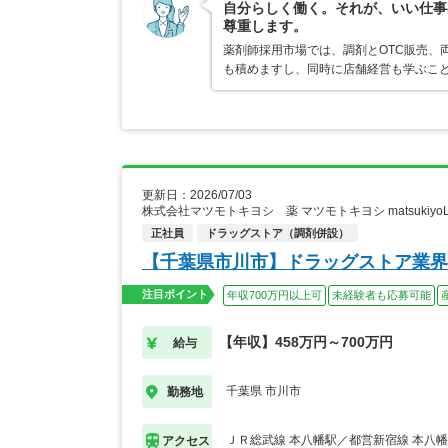
自分らしく働く。それが、いい仕事
尊重します。
薬剤師採用市場では、調剤とOTC販売、
も積めますし、同時に店舗経営も学ぶこ
更新日：2026/07/03
株式会社マツモトキヨシ 薬 マツモトキヨシ matsukiy
正社員
ドラッグストア（調剤併設）
【千葉県市川市】ドラッグストア業界
注目ポイント
年収700万円以上可
未経験者も応募可能
【年収】458万円～700万円
給与
千葉県 市川市
勤務地
ＪＲ総武線 本八幡駅／都営新宿線 本八
アクセス