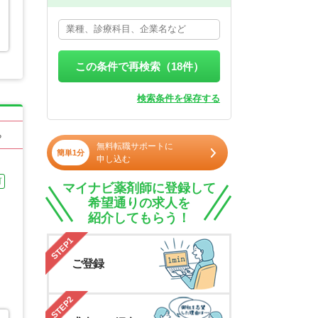
この条件で再検索（
18
件）
検索条件を保存する
る
無料転職サポートに
簡単1分
申し込む
可
マイナビ薬剤師に登録して
希望通りの求人を
紹介してもらう！
STEP1
ご登録
STEP2