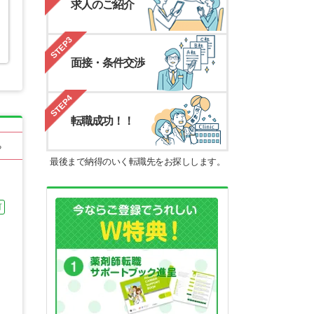
求人のご紹介
STEP3
面接・条件交渉
STEP4
転職成功！！
る
最後まで納得のいく転職先をお探しします。
可