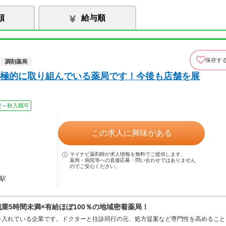
順
給与順
保存す
調剤薬局
極的に取り組んでいる薬局です！今後も店舗を展
夏～秋入職可
この求人に興味がある
マイナビ薬剤師が求人情報を無料でご提供します。
薬局・病院等への直接応募・問い合わせではありません
のでご安心ください。
幡駅
残業5時間未満×有給ほぼ100％の地域密着薬局！
を入れている企業です。ドクターと往診同行の元、処方提案など専門性を高めること