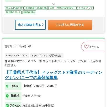
新卒も応募可能
未経験者も応募可能
産休・育休取得実績有り
スキルアップ
店舗数30以上
積極採用中
求人の詳細を見る
この求人に興味がある
更新日：2026年6月18日
保存する
パート・アルバイト
ドラッグストア（調剤併設）
株式会社マツモトキヨシ 薬 マツモトキヨシ フルルガーデン八千代店の薬
剤師求人
【千葉県八千代市】ドラッグストア業界のリーディン
グカンパニーでの薬剤師募集
給与
【時給】2,000円～2,500円
勤務地
千葉県 八千代市
アクセス
東葉高速鉄道 村上(千葉)駅