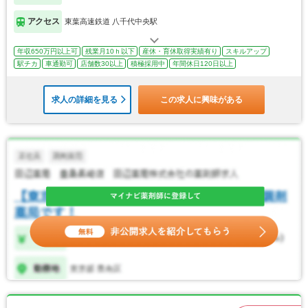
アクセス
東葉高速鉄道 八千代中央駅
年収650万円以上可
残業月10ｈ以下
産休・育休取得実績有り
スキルアップ
駅チカ
車通勤可
店舗数30以上
積極採用中
年間休日120日以上
求人の詳細を見る
この求人に興味がある