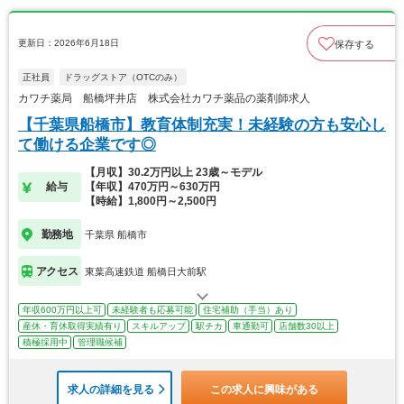
更新日：2026年6月18日
保存する
正社員
ドラッグストア（OTCのみ）
カワチ薬局 船橋坪井店 株式会社カワチ薬品の薬剤師求人
【千葉県船橋市】教育体制充実！未経験の方も安心し
て働ける企業です◎
【月収】30.2万円以上 23歳～モデル
給与
【年収】470万円～630万円
【時給】1,800円～2,500円
勤務地
千葉県 船橋市
アクセス
東葉高速鉄道 船橋日大前駅
年収600万円以上可
未経験者も応募可能
住宅補助（手当）あり
産休・育休取得実績有り
スキルアップ
駅チカ
車通勤可
店舗数30以上
積極採用中
管理職候補
求人の詳細を見る
この求人に興味がある