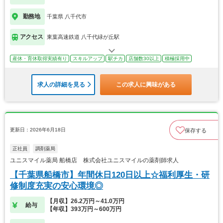
勤務地
千葉県 八千代市
アクセス
東葉高速鉄道 八千代緑が丘駅
産休・育休取得実績有り
スキルアップ
駅チカ
店舗数30以上
積極採用中
求人の詳細を見る
この求人に興味がある
更新日：2026年6月18日
保存する
正社員
調剤薬局
ユニスマイル薬局 船橋店 株式会社ユニスマイルの薬剤師求人
【千葉県船橋市】年間休日120日以上☆福利厚生・研
修制度充実の安心環境◎
【月収】26.2万円～41.0万円
給与
【年収】393万円～600万円