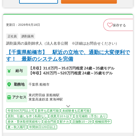
更新日：2026年6月18日
保存する
正社員
調剤薬局
調剤薬局の薬剤師求人（法人名非公開 ※詳細はお問合せください）
【千葉県船橋市】 駅近の立地で、通勤に大変便利で
す！ 最新のシステムを完備
【月収】31.0万円～35.0万円程度 24歳～35歳モデル
給与
【年収】420万円～520万円程度 24歳～35歳モデル
勤務地
千葉県 船橋市
東武野田線 新船橋駅
アクセス
東葉高速鉄道 東海神駅
年収500万円以上可
新卒も応募可能
未経験者も応募可能
原則、引越しを伴う転勤なし
残業月10ｈ以下
住宅補助（手当）あり
産休・育休取得実績有り
総合門前
駅チカ
店舗数10～29
積極採用中
夏～秋入職可
年間休日120日以上