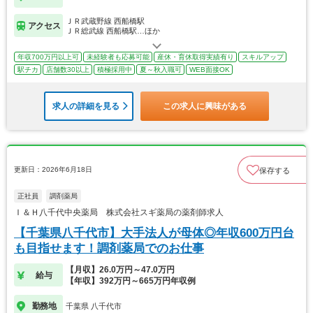
ＪＲ武蔵野線 西船橋駅
アクセス
ＪＲ総武線 西船橋駅…ほか
年収700万円以上可
未経験者も応募可能
産休・育休取得実績有り
スキルアップ
駅チカ
店舗数30以上
積極採用中
夏～秋入職可
WEB面接OK
求人の詳細を見る
この求人に興味がある
更新日：2026年6月18日
保存する
正社員
調剤薬局
Ｉ＆Ｈ八千代中央薬局 株式会社スギ薬局の薬剤師求人
【千葉県八千代市】大手法人が母体◎年収600万円台
も目指せます！調剤薬局でのお仕事
【月収】26.0万円～47.0万円
給与
【年収】392万円～665万円年収例
勤務地
千葉県 八千代市