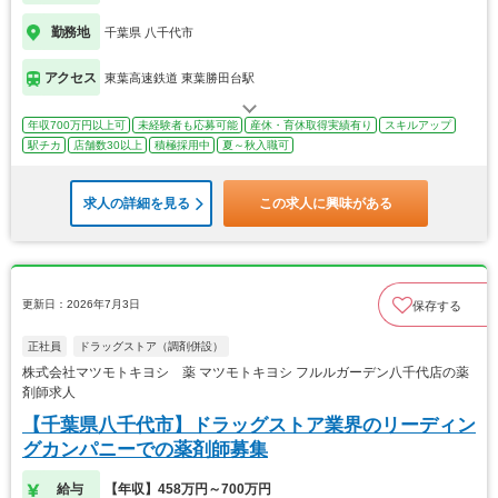
勤務地
千葉県 八千代市
アクセス
東葉高速鉄道 東葉勝田台駅
年収700万円以上可
未経験者も応募可能
産休・育休取得実績有り
スキルアップ
駅チカ
店舗数30以上
積極採用中
夏～秋入職可
求人の詳細を見る
この求人に興味がある
更新日：2026年7月3日
保存する
正社員
ドラッグストア（調剤併設）
株式会社マツモトキヨシ 薬 マツモトキヨシ フルルガーデン八千代店の薬
剤師求人
【千葉県八千代市】ドラッグストア業界のリーディン
グカンパニーでの薬剤師募集
給与
【年収】458万円～700万円