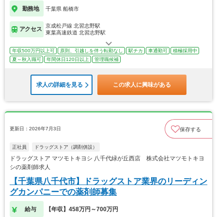
勤務地
千葉県 船橋市
京成松戸線 北習志野駅
アクセス
東葉高速鉄道 北習志野駅
年収500万円以上可
原則、引越しを伴う転勤なし
駅チカ
車通勤可
積極採用中
夏～秋入職可
年間休日120日以上
管理職候補
求人の詳細を見る
この求人に興味がある
更新日：2026年7月3日
保存する
正社員
ドラッグストア（調剤併設）
ドラッグストア マツモトキヨシ 八千代緑が丘西店 株式会社マツモトキヨ
シの薬剤師求人
【千葉県八千代市】ドラッグストア業界のリーディン
グカンパニーでの薬剤師募集
給与
【年収】458万円～700万円