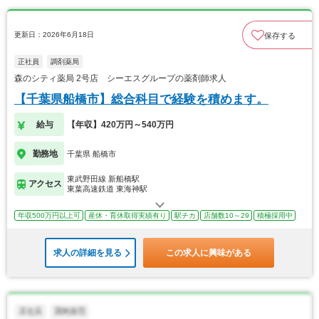
更新日：2026年6月18日
保存する
正社員
調剤薬局
森のシティ薬局 2号店 シーエスグループの薬剤師求人
【千葉県船橋市】総合科目で経験を積めます。
給与
【年収】420万円～540万円
勤務地
千葉県 船橋市
東武野田線 新船橋駅
アクセス
東葉高速鉄道 東海神駅
年収500万円以上可
産休・育休取得実績有り
駅チカ
店舗数10～29
積極採用中
求人の詳細を見る
この求人に興味がある