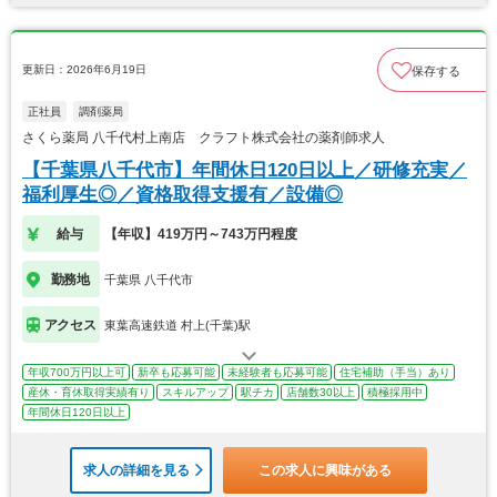
更新日：2026年6月19日
保存する
正社員
調剤薬局
さくら薬局 八千代村上南店 クラフト株式会社の薬剤師求人
【千葉県八千代市】年間休日120日以上／研修充実／
福利厚生◎／資格取得支援有／設備◎
給与
【年収】419万円～743万円程度
勤務地
千葉県 八千代市
アクセス
東葉高速鉄道 村上(千葉)駅
年収700万円以上可
新卒も応募可能
未経験者も応募可能
住宅補助（手当）あり
産休・育休取得実績有り
スキルアップ
駅チカ
店舗数30以上
積極採用中
年間休日120日以上
求人の詳細を見る
この求人に興味がある