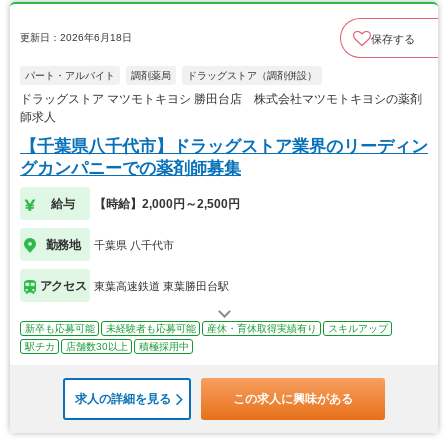
更新日：2026年6月18日
保存する
パート・アルバイト
調剤薬局
ドラッグストア（調剤併設）
ドラッグストア マツモトキヨシ 勝田台店 株式会社マツモトキヨシの薬剤
師求人
【千葉県八千代市】ドラッグストア業界のリーディン
グカンパニーでの薬剤師募集
給与
【時給】2,000円～2,500円
勤務地
千葉県 八千代市
アクセス
東葉高速鉄道 東葉勝田台駅
新卒も応募可能
未経験者も応募可能
産休・育休取得実績有り
スキルアップ
駅チカ
店舗数30以上
積極採用中
求人の詳細を見る
この求人に興味がある