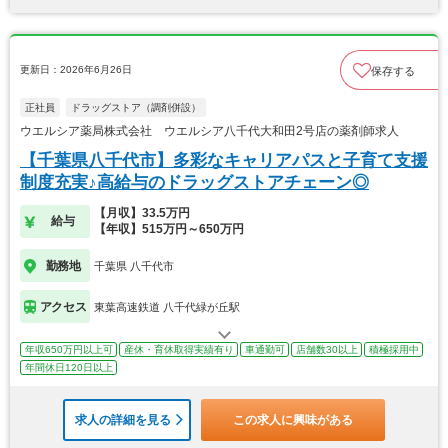
更新日：2026年6月26日
保存する
正社員
ドラッグストア（調剤併設）
ウエルシア薬局株式会社 ウエルシア八千代大和田2号店の薬剤師求人
【千葉県八千代市】多彩なキャリアパスと子育て支援
制度充実♪高給与のドラッグストアチェーン◎
【月収】33.5万円
給与
【年収】515万円～650万円
勤務地
千葉県 八千代市
アクセス
東葉高速鉄道 八千代緑が丘駅
年収650万円以上可
産休・育休取得実績有り
車通勤可
店舗数30以上
積極採用中
年間休日120日以上
求人の詳細を見る
この求人に興味がある