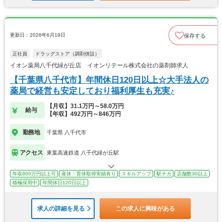
更新日：2026年6月19日
保存する
正社員
ドラッグストア（調剤併設）
イオン薬局八千代緑が丘店 イオンリテール株式会社の薬剤師求人
【千葉県八千代市】年間休日120日以上☆大手法人の
薬局で経営も安定しており福利厚生も充実♪
【月収】31.1万円～58.0万円
給与
【年収】492万円～846万円
勤務地
千葉県 八千代市
アクセス
東葉高速鉄道 八千代緑が丘駅
年収800万円以上可
産休・育休取得実績有り
スキルアップ
駅チカ
店舗数30以上
積極採用中
年間休日120日以上
求人の詳細を見る
この求人に興味がある