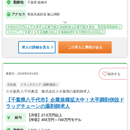
勤務地
千葉県 船橋市
アクセス
東葉高速鉄道 飯山満駅
年収600万円以上可
新卒も応募可能
未経験者も応募可能
産休・育休取得実績有り
スキルアップ
駅チカ
店舗数30以上
積極採用中
年間休日120日以上
求人の詳細を見る
この求人に興味がある
更新日：2026年6月18日
保存する
正社員
ドラッグストア（調剤併設）
スギ薬局 八千代東店 株式会社スギ薬局の薬剤師求人
【千葉県八千代市】企業規模拡大中！大手調剤併設ド
ラッグチェーンの薬剤師求人
【月収】27.0万円以上
給与
【年収】400万円～740万円モデル