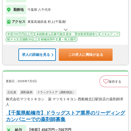
勤務地
千葉県 八千代市
アクセス
東葉高速鉄道 村上(千葉)駅
年収700万円以上可
未経験者も応募可能
産休・育休取得実績有り
スキルアップ
駅チカ
店舗数30以上
積極採用中
夏～秋入職可
求人の詳細を見る
この求人に興味がある
更新日：2026年7月3日
保存する
正社員
調剤薬局
ドラッグストア（調剤併設）
株式会社マツモトキヨシ 薬 マツモトキヨシ 西船橋北口駅前店の薬剤師求
人
【千葉県船橋市】ドラッグストア業界のリーディング
カンパニーでの薬剤師募集
給与
【年収】458万円～700万円