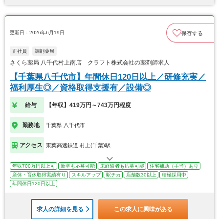
更新日：2026年6月19日
保存する
正社員
調剤薬局
さくら薬局 八千代村上南店 クラフト株式会社の薬剤師求人
【千葉県八千代市】年間休日120日以上／研修充実／
福利厚生◎／資格取得支援有／設備◎
給与
【年収】419万円～743万円程度
勤務地
千葉県 八千代市
アクセス
東葉高速鉄道 村上(千葉)駅
年収700万円以上可
新卒も応募可能
未経験者も応募可能
住宅補助（手当）あり
産休・育休取得実績有り
スキルアップ
駅チカ
店舗数30以上
積極採用中
年間休日120日以上
求人の詳細を見る
この求人に興味がある