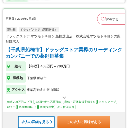
更新日：2026年7月3日
保存する
正社員
ドラッグストア（調剤併設）
ドラッグストア マツモトキヨシ 船橋芝山店 株式会社マツモトキヨシの薬
剤師求人
【千葉県船橋市】ドラッグストア業界のリーディング
カンパニーでの薬剤師募集
給与
【年収】458万円～700万円
勤務地
千葉県 船橋市
アクセス
東葉高速鉄道 飯山満駅
年収700万円以上可
未経験者も応募可能
産休・育休取得実績有り
スキルアップ
駅チカ
店舗数30以上
積極採用中
夏～秋入職可
求人の詳細を見る
この求人に興味がある