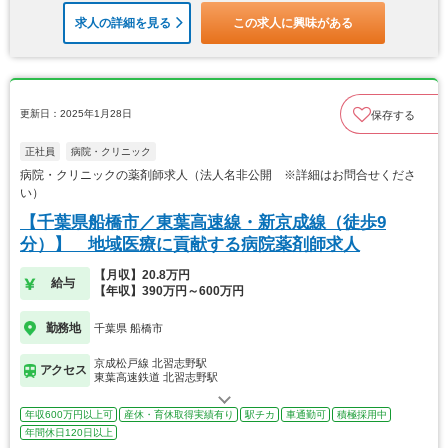
求人の詳細を見る
この求人に興味がある
更新日：2025年1月28日
保存する
正社員
病院・クリニック
病院・クリニックの薬剤師求人（法人名非公開 ※詳細はお問合せくださ
い）
【千葉県船橋市／東葉高速線・新京成線（徒歩9
分）】 地域医療に貢献する病院薬剤師求人
【月収】20.8万円
給与
【年収】390万円～600万円
勤務地
千葉県 船橋市
京成松戸線 北習志野駅
アクセス
東葉高速鉄道 北習志野駅
年収600万円以上可
産休・育休取得実績有り
駅チカ
車通勤可
積極採用中
年間休日120日以上