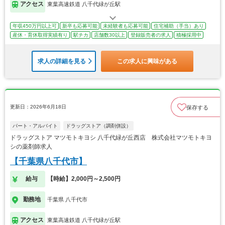
アクセス
東葉高速鉄道 八千代緑が丘駅
年収450万円以上可
新卒も応募可能
未経験者も応募可能
住宅補助（手当）あり
産休・育休取得実績有り
駅チカ
店舗数30以上
登録販売者の求人
積極採用中
求人の詳細を見る
この求人に興味がある
更新日：2026年6月18日
保存する
パート・アルバイト
ドラッグストア（調剤併設）
ドラッグストア マツモトキヨシ 八千代緑が丘西店 株式会社マツモトキヨ
シの薬剤師求人
【千葉県八千代市】
給与
【時給】2,000円～2,500円
勤務地
千葉県 八千代市
アクセス
東葉高速鉄道 八千代緑が丘駅