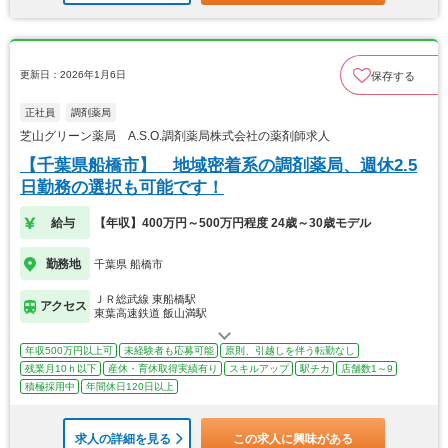
更新日：2026年1月6日
保存する
正社員
調剤薬局
芝山グリーン薬局 A.S.O.調剤薬局株式会社の薬剤師求人
【千葉県船橋市】 地域密着系の調剤薬局、週休2.5
日勤務の選択も可能です！
給与
【年収】400万円～500万円程度 24歳～30歳モデル
勤務地
千葉県 船橋市
ＪＲ総武線 東船橋駅
アクセス
東葉高速鉄道 飯山満駅
年収500万円以上可
未経験者も応募可能
原則、引越しを伴う転勤なし
残業月10ｈ以下
産休・育休取得実績有り
スキルアップ
駅チカ
店舗数1～9
積極採用中
年間休日120日以上
求人の詳細を見る
この求人に興味がある