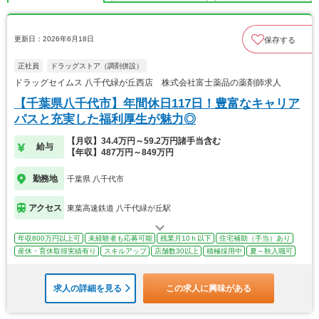
更新日：2026年6月18日
保存する
正社員
ドラッグストア（調剤併設）
ドラッグセイムス 八千代緑が丘西店 株式会社富士薬品の薬剤師求人
【千葉県八千代市】年間休日117日！豊富なキャリア
パスと充実した福利厚生が魅力◎
【月収】34.4万円～59.2万円諸手当含む
給与
【年収】487万円～849万円
勤務地
千葉県 八千代市
アクセス
東葉高速鉄道 八千代緑が丘駅
年収800万円以上可
未経験者も応募可能
残業月10ｈ以下
住宅補助（手当）あり
産休・育休取得実績有り
スキルアップ
店舗数30以上
積極採用中
夏～秋入職可
求人の詳細を見る
この求人に興味がある