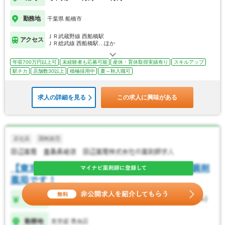
勤務地
千葉県 船橋市
ＪＲ武蔵野線 西船橋駅
アクセス
ＪＲ総武線 西船橋駅…ほか
年収700万円以上可
未経験者も応募可能
産休・育休取得実績有り
スキルアップ
駅チカ
店舗数30以上
積極採用中
夏～秋入職可
求人の詳細を見る
この求人に興味がある