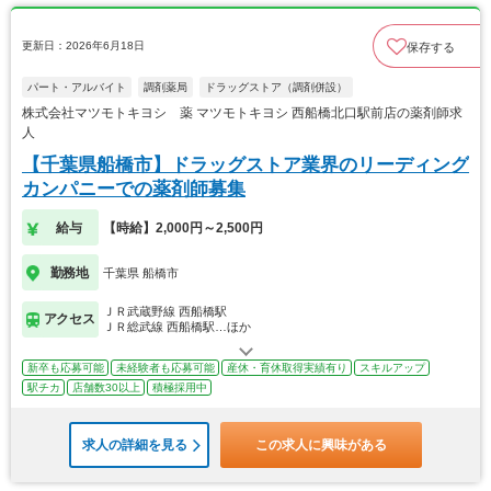
更新日：2026年6月18日
保存する
パート・アルバイト
調剤薬局
ドラッグストア（調剤併設）
株式会社マツモトキヨシ 薬 マツモトキヨシ 西船橋北口駅前店の薬剤師求
人
【千葉県船橋市】ドラッグストア業界のリーディング
カンパニーでの薬剤師募集
給与
【時給】2,000円～2,500円
勤務地
千葉県 船橋市
ＪＲ武蔵野線 西船橋駅
アクセス
ＪＲ総武線 西船橋駅…ほか
新卒も応募可能
未経験者も応募可能
産休・育休取得実績有り
スキルアップ
駅チカ
店舗数30以上
積極採用中
求人の詳細を見る
この求人に興味がある