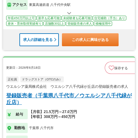
アクセス
東葉高速鉄道 八千代中央駅
年収450万円以上可
新卒も応募可能
未経験者も応募可能
住宅補助（手当）あり
産休・育休取得実績有り
店舗数30以上
登録販売者の求人
積極採用中
求人の詳細を見る
この求人に興味がある
更新日：2026年6月18日
保存する
正社員
ドラッグストア（OTCのみ）
ウエルシア薬局株式会社 ウエルシア八千代緑が丘店の登録販売者の求人
登録販売者（千葉県八千代市／ウエルシア八千代緑が
丘店）
【月収】21.5万円～27.0万円
給与
【年収】308万円～450万円
勤務地
千葉県 八千代市