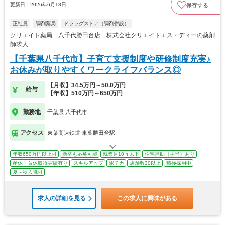
更新日：2026年6月18日
保存する
正社員
調剤薬局
ドラッグストア（調剤併設）
クリエイト薬局 八千代勝田台店 株式会社クリエイトエス・ディーの薬剤
師求人
【千葉県八千代市】子育て支援制度や研修制度充実♪
お休みが取りやすくワークライフバランス◎
【月収】34.5万円～50.0万円
給与
【年収】510万円～650万円
勤務地
千葉県 八千代市
アクセス
東葉高速鉄道 東葉勝田台駅
年収650万円以上可
新卒も応募可能
残業月10ｈ以下
住宅補助（手当）あり
産休・育休取得実績有り
スキルアップ
駅チカ
店舗数30以上
積極採用中
夏～秋入職可
求人の詳細を見る
この求人に興味がある