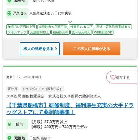
勤務地
千葉県 八千代市
アクセス
東葉高速鉄道 八千代中央駅
年収700万円以上可
未経験者も応募可能
残業月10ｈ以下
産休・育休取得実績有り
スキルアップ
店舗数30以上
積極採用中
夏～秋入職可
WEB面接OK
求人の詳細を見る
この求人に興味がある
更新日：2026年6月18日
保存する
正社員
ドラッグストア（調剤併設）
スギ薬局 西船橋駅前店 株式会社スギ薬局の薬剤師求人
【千葉県船橋市】研修制度、福利厚生充実の大手ドラ
ッグストアにて薬剤師募集！
【月収】27.0万円以上
給与
【年収】400万円～740万円モデル
勤務地
千葉県 船橋市