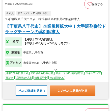
更新日：2026年6月18日
保存する
正社員
ドラッグストア（調剤併設）
スギ薬局 八千代中央店 株式会社スギ薬局の薬剤師求人
【千葉県八千代市】企業規模拡大中！大手調剤併設ド
ラッグチェーンの薬剤師求人
【月収】27.0万円以上
給与
【年収】400万円～740万円モデル
勤務地
千葉県 八千代市
アクセス
東葉高速鉄道 八千代中央駅
年収700万円以上可
未経験者も応募可能
産休・育休取得実績有り
スキルアップ
駅チカ
店舗数30以上
積極採用中
WEB面接OK
求人の詳細を見る
この求人に興味がある