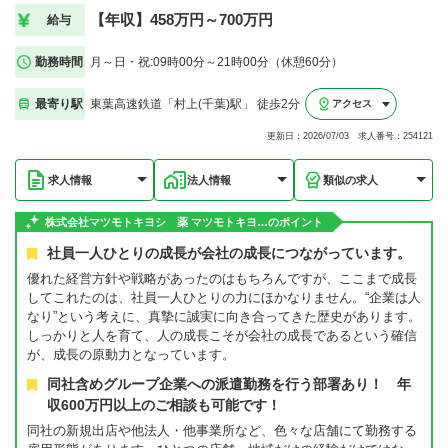
【年収】458万円～700万円
給与
勤務時間
月～日・祝:09時00分～21時00分（休憩60分）
最寄り駅
東葉高速鉄道「村上(千葉)駅」 徒歩2分
アクセス
更新日：2026/07/03 求人番号：254121
求人情報
法人情報
類似の求人
株式会社マツモトキヨシ 薬 マツモトキヨ…のポイント
社員一人ひとりの成長が会社の成長につながっています。
優れた経営方針や戦略があったのはもちろんですが、ここまで成長
してこれたのは、社員一人ひとりの力にほかなりません。“企業は人
なり”という考えに、真摯に誠実に向き合ってきた歴史があります。
しっかりと人を育て、人の成長こそが会社の成長であるという確信
が、成長の原動力となっています。
同社含めグループ企業への派遣勤務を行う部署あり！ 年
収600万円以上のご相談も可能です！
同社の新規出店や他法人・他事業所など、色々な店舗にて勤務する