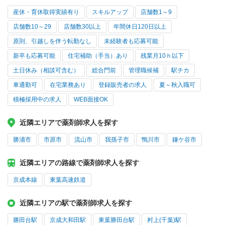
産休・育休取得実績有り
スキルアップ
店舗数1～9
店舗数10～29
店舗数30以上
年間休日120日以上
原則、引越しを伴う転勤なし
未経験者も応募可能
新卒も応募可能
住宅補助（手当）あり
残業月10ｈ以下
土日休み（相談可含む）
総合門前
管理職候補
駅チカ
車通勤可
在宅業務あり
登録販売者の求人
夏～秋入職可
積極採用中の求人
WEB面接OK
近隣エリアで薬剤師求人を探す
勝浦市
市原市
流山市
我孫子市
鴨川市
鎌ケ谷市
近隣エリアの路線で薬剤師求人を探す
京成本線
東葉高速鉄道
近隣エリアの駅で薬剤師求人を探す
勝田台駅
京成大和田駅
東葉勝田台駅
村上(千葉)駅