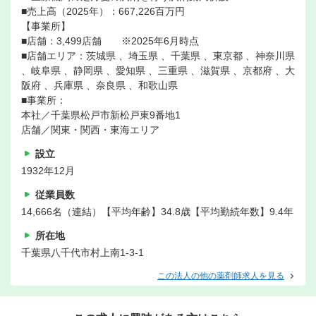
■売上高（2025年）：667,226百万円
【事業所】
■店舗：3,499店舗 ※2025年6月時点
■店舗エリア：茨城県 、埼玉県 、千葉県 、東京都 、神奈川県
、岐阜県 、静岡県 、愛知県 、三重県 、滋賀県 、京都府 、大
阪府 、兵庫県 、奈良県 、和歌山県
■事業所：
本社／千葉県松戸市新松戸東9番地1
店舗／関東・関西・東海エリア
設立
1932年12月
従業員数
14,666名（連結）【平均年齢】34.8歳【平均勤続年数】9.4年
所在地
千葉県八千代市村上南1-3-1
この法人の他の薬剤師求人を見る