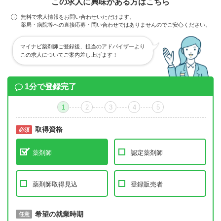
この求人に興味がある方はこちら
無料で求人情報をお問い合わせいただけます。
薬局・病院等への直接応募・問い合わせではありませんのでご安心ください。
マイナビ薬剤師ご登録後、担当のアドバイザーより
この求人についてご案内差し上げます！
1分で登録完了
1
2
3
4
5
取得資格
必須
必須
薬剤師
認定薬剤師
薬剤師取得見込
登録販売者
取得予定年
希望の就業時期
必須
任意