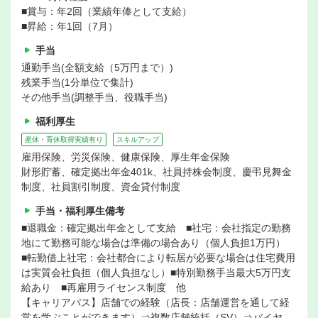
■賞与：年2回（業績年俸として支給）
■昇給：年1回（7月）
手当
通勤手当(全額支給（5万円まで）)
残業手当(1分単位で集計)
その他手当(調整手当、役職手当)
福利厚生
産休・育休取得実績有り
スキルアップ
雇用保険、労災保険、健康保険、厚生年金保険
財形貯蓄、確定拠出年金401k、社員持株会制度、慶弔見舞金
制度、社員割引制度、資金貸付制度
手当・福利厚生備考
■退職金：確定拠出年金として支給 ■社宅：会社指定の勤務
地にて勤務可能な場合は準備の場合あり（個人負担1万円）
■転勤借上社宅：会社都合により転居が必要な場合は住宅費用
は実質会社負担（個人負担なし）■特別勤務手当最大5万円支
給あり ■再雇用ライセンス制度 他
【キャリアパス】店舗での経験（店長：店舗運営を通して経
営を学ぶことができます）⇒複数店舗統括（SV）⇒バイヤ