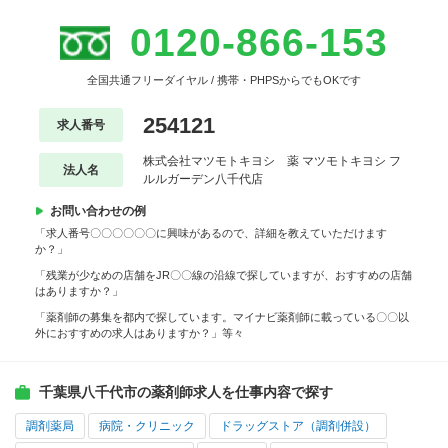
0120-866-153
全国共通フリーダイヤル / 携帯・PHPSからでもOKです
254121
求人番号
株式会社マツモトキヨシ 薬 マツモトキヨシ フ
法人名
ルルガーデン八千代店
お問い合わせの例
「求人番号〇〇〇〇〇〇に興味があるので、詳細を教えていただけます
か？」
「残業が少なめの店舗をJR〇〇線の沿線で探していますが、おすすめの店舗
はありますか？」
「薬剤師の募集を都内で探しています。マイナビ薬剤師に載っている〇〇以
外におすすめの求人はありますか？」等々
千葉県八千代市の薬剤師求人を仕事内容で探す
調剤薬局
病院・クリニック
ドラッグストア（調剤併設）