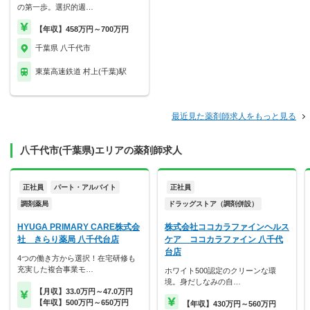
の第一歩。選択的週…
【年収】458万円～700万円
千葉県 八千代市
東葉高速鉄道 村上(千葉)駅
最近見た薬剤師求人をもっと見る
八千代市(千葉県)エリアの薬剤師求人
正社員
パート・アルバイト
正社員
調剤薬局
ドラッグストア（調剤併設）
HYUGA PRIMARY CARE株式会
株式会社ココカラファインヘルス
社 きらり薬局 八千代台店
ケア ココカラファイン 八千代
台店
4つの働き方から選択！在宅研修も
充実した複合事業モ…
ホワイト500認定のクリーンな環
境。身だしなみの自…
【月収】33.0万円～47.0万円
【年収】500万円～650万円
【年収】430万円～560万円