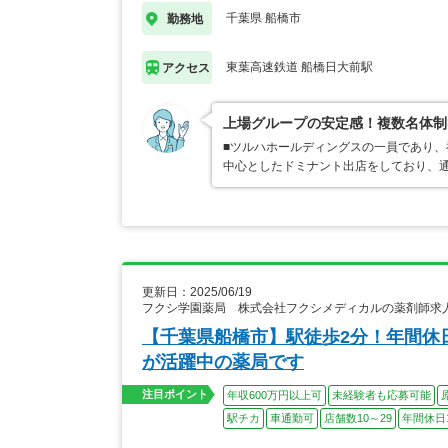
千葉県 船橋市
勤務地
東葉高速鉄道 船橋日大前駅
アクセス
上場グループの安定感！複数名体制
■ツルハホールディングスの一員であり、
中心としたドミナント出店をしており、
更新日：2025/06/19
フクシ学園薬局 株式会社フクシメディカルの薬剤師求
【千葉県船橋市】駅徒歩2分！年間休日
が活躍中の薬局です
注目ポイント
年収600万円以上可
未経験者も応募可能
駅チカ
車通勤可
店舗数10～29
年間休日