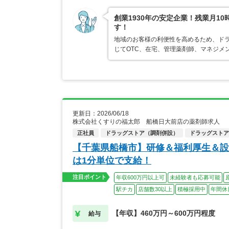
創業1930年の安定企業！残業月1
す！
地域のお客様の利便性を高めるため、ド
じてOTC、在宅、管理薬剤師、マネジメ
更新日：2026/06/18
株式会社くすりの福太郎 船橋日大前店の薬剤師求人
正社員
ドラッグストア（調剤併設）
ドラッグストア
【千葉県船橋市】研修＆福利厚生＆設
は1分単位で支給！
注目ポイント
年収600万円以上可
未経験者も応募可能
駅チカ
店舗数30以上
積極採用中
年間休
【年収】460万円～600万円程度
給与