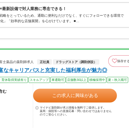
×最新設備で対人業務に専念できる！
ト戦略をとっているため、通勤に便利なだけでなく、すぐにフォローできる環境で
別化」「効率的な店舗展開」を心がけています。 ■…
保存す
富士薬品の薬剤師求人
正社員
ドラッグストア（調剤併設）
豊富なキャリアパスと充実した福利厚生が魅力◎
・育休取得実績有り
スキルアップ
車通勤可
店舗数30以上
積極採用中
夏～秋入職可
当含む
この求人に興味がある
マイナビ薬剤師が求人情報を無料でご提供します。
薬局・病院等への直接応募・問い合わせではありません
のでご安心ください。