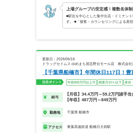
上場グループの安定感！複数名体制
■駅近を中心とした集中出店・ドミナン
す。 ■「接客・カウンセリングによる差
更新日：2026/06/18
ドラッグセイムス ゆめまち習志野台モール店 株式会社
【千葉県船橋市】年間休日117日！
注目ポイント
年収800万円以上可
残業月10ｈ以下
産休
【月収】34.4万円～59.2万円諸手
給与
【年収】487万円～849万円
千葉県 船橋市
勤務地
東葉高速鉄道 船橋日大前駅
アクセス