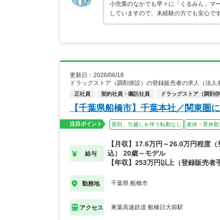
小売業のなかでも早々に「くるみん」マ
していますので、未経験の方でも安心で
更新日：2026/06/18
ドラッグストア（調剤併設）の登録販売者の求人（法人
正社員
契約社員・嘱託社員
ドラッグストア（調剤併
【千葉県船橋市】千葉本社／関東圏に
注目ポイント
原則、引越しを伴う転勤なし
産休・育休取
【月収】17.6万円～26.0万円程度
込） 20歳～モデル
給与
【年収】253万円以上（登録販売者
千葉県 船橋市
勤務地
東葉高速鉄道 船橋日大前駅
アクセス