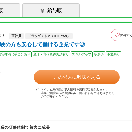
順
給与順
保存す
求人
正社員
ドラッグストア（OTCのみ）
験の方も安心して働ける企業です◎
住宅補助（手当）あり
産休・育休取得実績有り
スキルアップ
駅チカ
車通勤可
ル
この求人に興味がある
マイナビ薬剤師が求人情報を無料でご提供します。
薬局・病院等への直接応募・問い合わせではありません
のでご安心ください。
企業の研修体制で着実に成長！