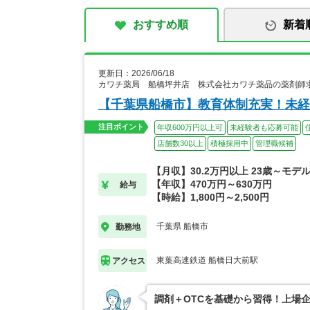
おすすめ順
新着
更新日：2026/06/18
カワチ薬局 船橋坪井店 株式会社カワチ薬品の薬剤師
【千葉県船橋市】教育体制充実！未経
注目ポイント
年収600万円以上可
未経験者も応募可能
店舗数30以上
積極採用中
管理職候補
【月収】30.2万円以上 23歳～モデ
【年収】470万円～630万円
給与
【時給】1,800円～2,500円
千葉県 船橋市
勤務地
東葉高速鉄道 船橋日大前駅
アクセス
調剤＋OTCを基礎から習得！上場