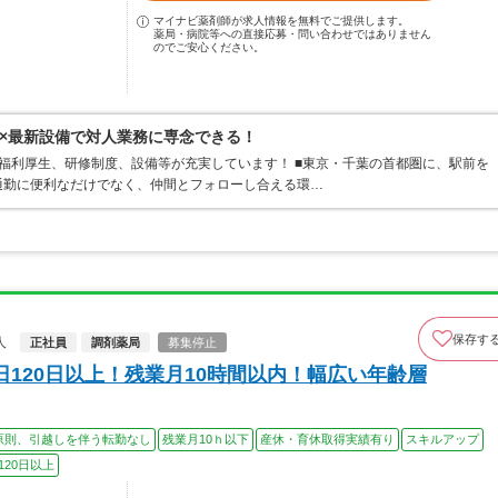
マイナビ薬剤師が求人情報を無料でご提供します。
薬局・病院等への直接応募・問い合わせではありません
のでご安心ください。
×最新設備で対人業務に専念できる！
福利厚生、研修制度、設備等が充実しています！ ■東京・千葉の首都圏に、駅前を
通勤に便利なだけでなく、仲間とフォローし合える環…
保存す
人
正社員
調剤薬局
募集停止
120日以上！残業月10時間以内！幅広い年齢層
原則、引越しを伴う転勤なし
残業月10ｈ以下
産休・育休取得実績有り
スキルアップ
120日以上