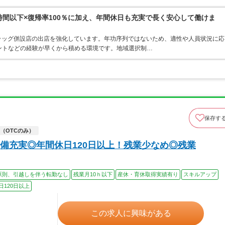
0時間以下×復帰率100％に加え、年間休日も充実で長く安心して働けま
ラッグ併設店の出店を強化しています。年功序列ではないため、適性や人員状況に応
ントなどの経験が早くから積める環境です。地域選択制…
保存す
（OTCのみ）
備充実◎年間休日120日以上！残業少なめ◎残業
原則、引越しを伴う転勤なし
残業月10ｈ以下
産休・育休取得実績有り
スキルアップ
日120日以上
この求人に興味がある