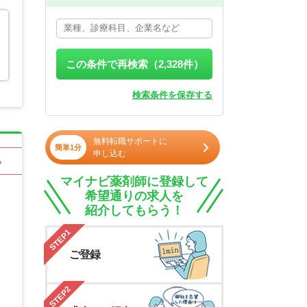
この条件で再検索（
2,328
件）
検索条件を保存する
無料転職サポートに
簡単1分
申し込む
る
マイナビ薬剤師に登録して
希望通りの求人を
紹介してもらう！
STEP1
ご登録
STEP2