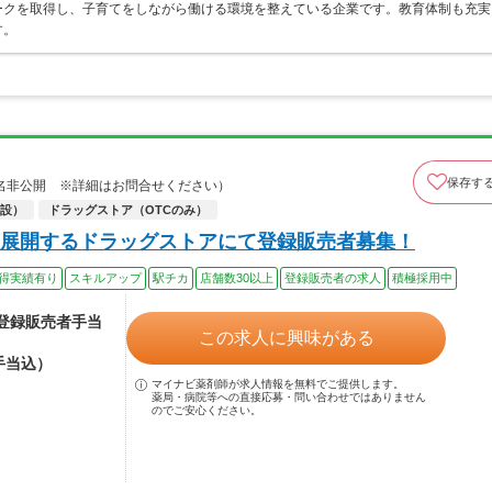
ークを取得し、子育てをしながら働ける環境を整えている企業です。教育体制も充実
す。
保存す
名非公開 ※詳細はお問合せください）
設）
ドラッグストア（OTCのみ）
展開するドラッグストアにて登録販売者募集！
得実績有り
スキルアップ
駅チカ
店舗数30以上
登録販売者の求人
積極採用中
（登録販売者手当
この求人に興味がある
手当込）
マイナビ薬剤師が求人情報を無料でご提供します。
薬局・病院等への直接応募・問い合わせではありません
のでご安心ください。