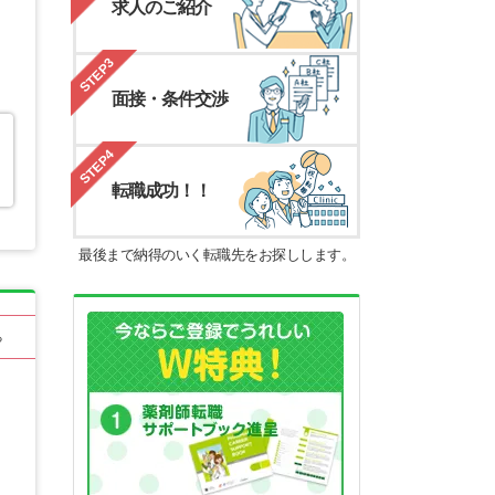
求人のご紹介
STEP3
面接・条件交渉
STEP4
転職成功！！
最後まで納得のいく転職先をお探しします。
る