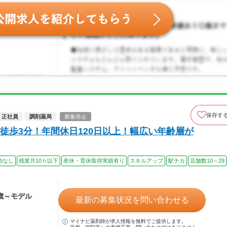
保存す
正社員
調剤薬局
募集停止
徒歩3分！年間休日120日以上！幅広い年齢層が
勤なし
残業月10ｈ以下
産休・育休取得実績有り
スキルアップ
駅チカ
店舗数10～29
4歳～モデル
最新の募集状況を問い合わせる
マイナビ薬剤師が求人情報を無料でご提供します。