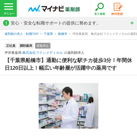
!
安心・安全な転職サポートの提供に努めます。
薬剤師の求人・転職TOP
千葉県
船橋市
坪井東薬局 株式会社フクシメディカルの薬剤
正社員
調剤薬局
募集停止
坪井東薬局
株式会社フクシメディカル
の薬剤師求人
【千葉県船橋市】通勤に便利な駅チカ徒歩3分！年間休
日120日以上！幅広い年齢層が活躍中の薬局です