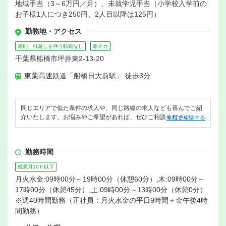
地域手当（3～6万円／月）、未就学児手当（小学校入学前の
お子様1人につき250円、2人目以降は125円）
勤務地・アクセス
原則、引越しを伴う転勤なし
駅チカ
千葉県船橋市坪井東2-13-20
東葉高速鉄道「船橋日大前駅」 徒歩3分
同じエリアで似た条件の求人や、同じ路線の求人なども喜んでご紹
介いたします。お悩みやご希望があれば、ぜひご相談ください。
無料で相談する
勤務時間
残業月10ｈ以下
月火水金:09時00分～19時00分（休憩60分）,木:09時00分～
17時00分（休憩45分）,土:09時00分～13時00分（休憩0分）
※週40時間勤務（正社員：月火水金の平日9時間＋金午後4時
間勤務）