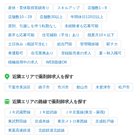
産休・育休取得実績有り
スキルアップ
店舗数1～9
店舗数10～29
店舗数30以上
年間休日120日以上
原則、引越しを伴う転勤なし
未経験者も応募可能
新卒も応募可能
住宅補助（手当）あり
残業月10ｈ以下
土日休み（相談可含む）
総合門前
管理職候補
駅チカ
車通勤可
在宅業務あり
登録販売者の求人
夏～秋入職可
積極採用中の求人
WEB面接OK
近隣エリアで薬剤師求人を探す
千葉市美浜区
銚子市
市川市
館山市
木更津市
松戸市
近隣エリアの路線で薬剤師求人を探す
ＪＲ武蔵野線
ＪＲ総武線
ＪＲ京葉線(東京－蘇我)
東武野田線
京成本線
東京メトロ東西線
京成松戸線
東葉高速鉄道
北総鉄道北総線