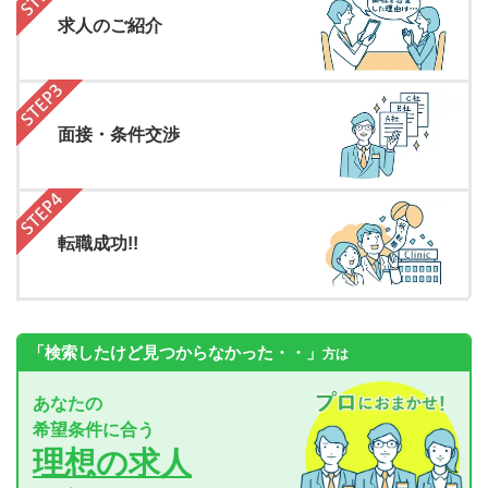
求人のご紹介
面接・条件交渉
転職成功!!
「検索したけど見つからなかった・・」
方は
あなたの
希望条件に合う
理想の求人