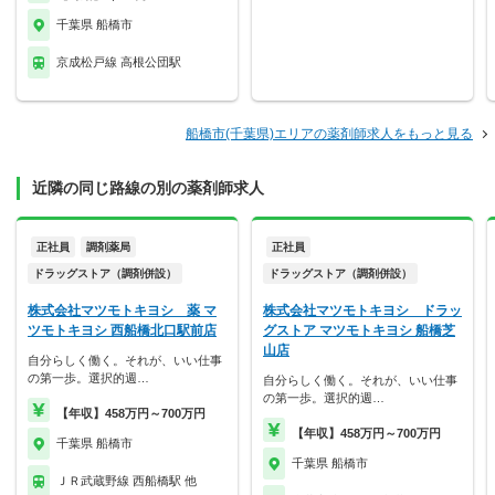
千葉県 船橋市
京成松戸線 高根公団駅
船橋市(千葉県)エリアの薬剤師求人をもっと見る
近隣の同じ路線の別の薬剤師求人
正社員
調剤薬局
正社員
ドラッグストア（調剤併設）
ドラッグストア（調剤併設）
株式会社マツモトキヨシ 薬 マ
株式会社マツモトキヨシ ドラッ
ツモトキヨシ 西船橋北口駅前店
グストア マツモトキヨシ 船橋芝
山店
自分らしく働く。それが、いい仕事
の第一歩。選択的週…
自分らしく働く。それが、いい仕事
の第一歩。選択的週…
【年収】458万円～700万円
【年収】458万円～700万円
千葉県 船橋市
千葉県 船橋市
ＪＲ武蔵野線 西船橋駅 他