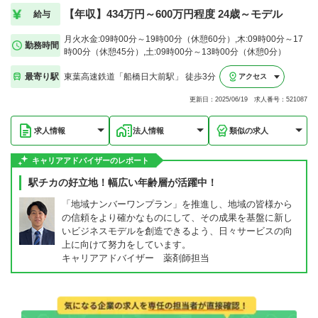
【年収】434万円～600万円程度 24歳～モデル
給与
月火水金:09時00分～19時00分（休憩60分）,木:09時00分～17
勤務時間
時00分（休憩45分）,土:09時00分～13時00分（休憩0分）
最寄り駅
東葉高速鉄道「船橋日大前駅」 徒歩3分
アクセス
更新日：2025/06/19 求人番号：521087
求人情報
法人情報
類似の求人
キャリアアドバイザーのレポート
駅チカの好立地！幅広い年齢層が活躍中！
「地域ナンバーワンプラン」を推進し、地域の皆様から
の信頼をより確かなものにして、その成果を基盤に新し
いビジネスモデルを創造できるよう、日々サービスの向
上に向けて努力をしています。
キャリアアドバイザー 薬剤師担当