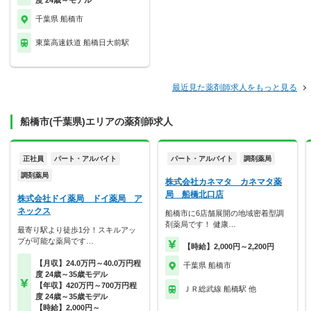
度 24歳～モデル
千葉県 船橋市
東葉高速鉄道 船橋日大前駅
最近見た薬剤師求人をもっと見る
船橋市(千葉県)エリアの薬剤師求人
正社員
パート・アルバイト
パート・アルバイト
調剤薬局
調剤薬局
株式会社カネマタ カネマタ薬
局 船橋北口店
株式会社ドイ薬局 ドイ薬局 ア
ネックス
船橋市に6店舗展開の地域密着型調
剤薬局です！ 健康…
最寄り駅より徒歩1分！スキルアッ
プが可能な薬局です…
【時給】2,000円～2,200円
【月収】24.0万円～40.0万円程
千葉県 船橋市
度 24歳～35歳モデル
【年収】420万円～700万円程
ＪＲ総武線 船橋駅 他
度 24歳～35歳モデル
【時給】2,000円～