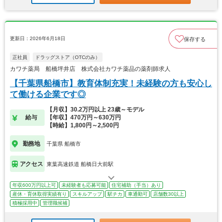
更新日：2026年6月18日
保存する
正社員
ドラッグストア（OTCのみ）
カワチ薬局 船橋坪井店 株式会社カワチ薬品の薬剤師求人
【千葉県船橋市】教育体制充実！未経験の方も安心し
て働ける企業です◎
【月収】30.2万円以上 23歳～モデル
給与
【年収】470万円～630万円
【時給】1,800円～2,500円
勤務地
千葉県 船橋市
アクセス
東葉高速鉄道 船橋日大前駅
年収600万円以上可
未経験者も応募可能
住宅補助（手当）あり
産休・育休取得実績有り
スキルアップ
駅チカ
車通勤可
店舗数30以上
積極採用中
管理職候補