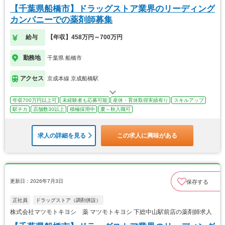
【千葉県船橋市】ドラッグストア業界のリーディング
カンパニーでの薬剤師募集
給与
【年収】458万円～700万円
勤務地
千葉県 船橋市
アクセス
京成本線 京成船橋駅
年収700万円以上可
未経験者も応募可能
産休・育休取得実績有り
スキルアップ
駅チカ
店舗数30以上
積極採用中
夏～秋入職可
求人の詳細を見る
この求人に興味がある
更新日：2026年7月3日
保存する
正社員
ドラッグストア（調剤併設）
株式会社マツモトキヨシ 薬 マツモトキヨシ 下総中山駅前店の薬剤師求人