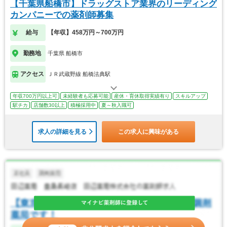
【千葉県船橋市】ドラッグストア業界のリーディング
カンパニーでの薬剤師募集
給与
【年収】458万円～700万円
勤務地
千葉県 船橋市
アクセス
ＪＲ武蔵野線 船橋法典駅
年収700万円以上可
未経験者も応募可能
産休・育休取得実績有り
スキルアップ
駅チカ
店舗数30以上
積極採用中
夏～秋入職可
求人の詳細を見る
この求人に興味がある