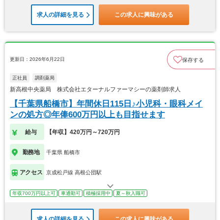
求人の詳細を見る
この求人に興味がある
更新日：2026年6月22日
保存する
正社員
調剤薬局
新高根中央薬局 株式会社エターナルファーマシーの薬剤師求人
【千葉県船橋市】年間休日115日♪小児科・眼科メイ
ンの処方◎年俸600万円以上も目指せます
給与
【年収】420万円～720万円
勤務地
千葉県 船橋市
アクセス
京成松戸線 高根公団駅
年収700万円以上可
車通勤可
積極採用中
夏～秋入職可
求人の詳細を見る
この求人に興味がある