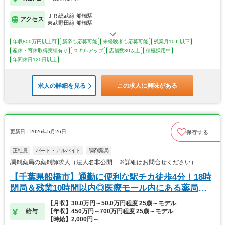
ＪＲ総武線 船橋駅
アクセス
東武野田線 船橋駅
年収800万円以上可
新卒も応募可能
未経験者も応募可能
残業月10ｈ以下
産休・育休取得実績有り
スキルアップ
店舗数30以上
積極採用中
年間休日120日以上
求人の詳細を見る
この求人に興味がある
更新日：2026年5月26日
保存する
正社員
パート・アルバイト
調剤薬局
調剤薬局の薬剤師求人（法人名非公開 ※詳細はお問合せください）
【千葉県船橋市】通勤に便利な駅チカ徒歩4分！18時
閉局＆残業10時間以内◎医療モール内にある薬局で
す
【月収】30.0万円～50.0万円程度 25歳～モデル
給与
【年収】450万円～700万円程度 25歳～モデル
【時給】2,000円～