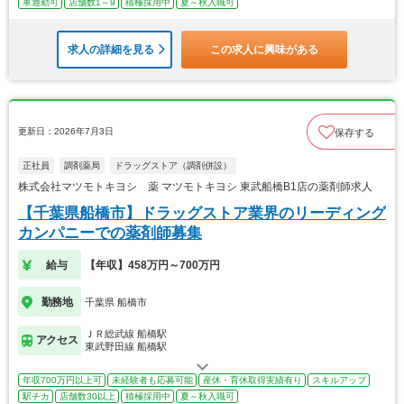
車通勤可
店舗数1～9
積極採用中
夏～秋入職可
求人の詳細を見る
この求人に興味がある
更新日：2026年7月3日
保存する
正社員
調剤薬局
ドラッグストア（調剤併設）
株式会社マツモトキヨシ 薬 マツモトキヨシ 東武船橋B1店の薬剤師求人
【千葉県船橋市】ドラッグストア業界のリーディング
カンパニーでの薬剤師募集
給与
【年収】458万円～700万円
勤務地
千葉県 船橋市
ＪＲ総武線 船橋駅
アクセス
東武野田線 船橋駅
年収700万円以上可
未経験者も応募可能
産休・育休取得実績有り
スキルアップ
駅チカ
店舗数30以上
積極採用中
夏～秋入職可