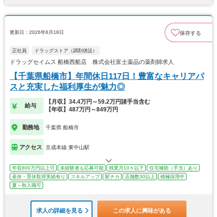
更新日：2026年6月18日
保存する
正社員
ドラッグストア（調剤併設）
ドラッグセイムス 船橋西船店 株式会社富士薬品の薬剤師求人
【千葉県船橋市】年間休日117日！豊富なキャリアパ
スと充実した福利厚生が魅力◎
【月収】34.4万円～59.2万円諸手当含む
給与
【年収】487万円～849万円
勤務地
千葉県 船橋市
アクセス
京成本線 東中山駅
年収800万円以上可
未経験者も応募可能
残業月10ｈ以下
住宅補助（手当）あり
産休・育休取得実績有り
スキルアップ
駅チカ
店舗数30以上
積極採用中
夏～秋入職可
求人の詳細を見る
この求人に興味がある