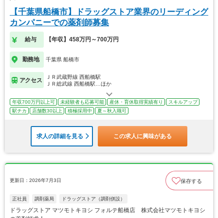
【千葉県船橋市】ドラッグストア業界のリーディング
カンパニーでの薬剤師募集
給与
【年収】458万円～700万円
勤務地
千葉県 船橋市
ＪＲ武蔵野線 西船橋駅
アクセス
ＪＲ総武線 西船橋駅…ほか
年収700万円以上可
未経験者も応募可能
産休・育休取得実績有り
スキルアップ
駅チカ
店舗数30以上
積極採用中
夏～秋入職可
求人の詳細を見る
この求人に興味がある
更新日：2026年7月3日
保存する
正社員
調剤薬局
ドラッグストア（調剤併設）
ドラッグストア マツモトキヨシ フォルテ船橋店 株式会社マツモトキヨシ