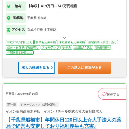
給与
【年収】419万円～743万円程度
勤務地
千葉県 船橋市
アクセス
京成松戸線 滝不動駅
年収700万円以上可
新卒も応募可能
未経験者も応募可能
住宅補助（手当）あり
産休・育休取得実績有り
スキルアップ
駅チカ
店舗数30以上
積極採用中
年間休日120日以上
求人の詳細を見る
この求人に興味がある
更新日：2026年6月19日
保存する
正社員
ドラッグストア（調剤併設）
イオン薬局高根木戸店 イオンリテール株式会社の薬剤師求人
【千葉県船橋市】年間休日120日以上☆大手法人の薬
局で経営も安定しており福利厚生も充実♪