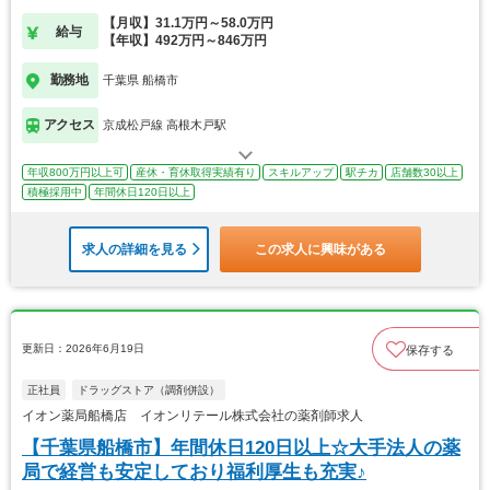
【月収】31.1万円～58.0万円
給与
【年収】492万円～846万円
勤務地
千葉県 船橋市
アクセス
京成松戸線 高根木戸駅
年収800万円以上可
産休・育休取得実績有り
スキルアップ
駅チカ
店舗数30以上
積極採用中
年間休日120日以上
求人の詳細を見る
この求人に興味がある
更新日：2026年6月19日
保存する
正社員
ドラッグストア（調剤併設）
イオン薬局船橋店 イオンリテール株式会社の薬剤師求人
【千葉県船橋市】年間休日120日以上☆大手法人の薬
局で経営も安定しており福利厚生も充実♪