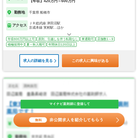
【年収】420万円～600万円
勤務地
千葉県 船橋市
ＪＲ総武線 津田沼駅
アクセス
京成本線 実籾駅…ほか
年収600万円以上可
原則、引越しを伴う転勤なし
車通勤可
店舗数1～9
積極採用中
夏～秋入職可
年間休日120日以上
求人の詳細を見る
この求人に興味がある