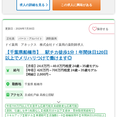
求人の詳細を見る
この求人に興味がある
更新日：2026年7月30日
保存する
正社員
パート・アルバイト
調剤薬局
ドイ薬局 アネックス 株式会社ドイ薬局の薬剤師求人
【千葉県船橋市】 駅チカ徒歩1分！年間休日120日
以上でメリハリつけて働けます◎
【月収】24.0万円～40.0万円程度 24歳～35歳モデル
給与
【年収】420万円～700万円程度 24歳～35歳モデル
【時給】2,000円～
勤務地
千葉県 船橋市
アクセス
京成松戸線 高根公団駅
年収700万円以上可
新卒も応募可能
未経験者も応募可能
原則、引越しを伴う転勤なし
残業月10ｈ以下
産休・育休取得実績有り
スキルアップ
駅チカ
車通勤可
店舗数1～9
積極採用中
年間休日120日以上