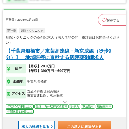
更新日：2025年1月28日
保存する
正社員
病院・クリニック
病院・クリニックの薬剤師求人（法人名非公開 ※詳細はお問合せくださ
い）
【千葉県船橋市／東葉高速線・新京成線（徒歩9
分）】 地域医療に貢献する病院薬剤師求人
【月収】20.8万円
給与
【年収】390万円～600万円
勤務地
千葉県 船橋市
京成松戸線 北習志野駅
アクセス
東葉高速鉄道 北習志野駅
年収600万円以上可
産休・育休取得実績有り
駅チカ
車通勤可
積極採用中
年間休日120日以上
求人の詳細を見る
この求人に興味がある