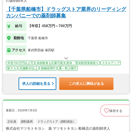
の薬剤師求人
【千葉県船橋市】ドラッグストア業界のリーディング
カンパニーでの薬剤師募集
給与
【年収】458万円～700万円
勤務地
千葉県 船橋市
アクセス
東武野田線 塚田駅
年収700万円以上可
未経験者も応募可能
産休・育休取得実績有り
スキルアップ
駅チカ
店舗数30以上
積極採用中
夏～秋入職可
求人の詳細を見る
この求人に興味がある
更新日：2026年7月3日
保存する
正社員
調剤薬局
ドラッグストア（調剤併設）
株式会社マツモトキヨシ 薬 マツモトキヨシ 船橋店の薬剤師求人