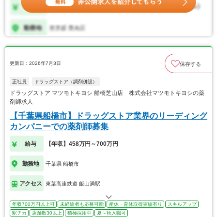
更新日：2026年7月3日
保存する
正社員
ドラッグストア（調剤併設）
ドラッグストア マツモトキヨシ 船橋芝山店 株式会社マツモトキヨシの薬
剤師求人
【千葉県船橋市】ドラッグストア業界のリーディング
カンパニーでの薬剤師募集
給与
【年収】458万円～700万円
勤務地
千葉県 船橋市
アクセス
東葉高速鉄道 飯山満駅
年収700万円以上可
未経験者も応募可能
産休・育休取得実績有り
スキルアップ
駅チカ
店舗数30以上
積極採用中
夏～秋入職可