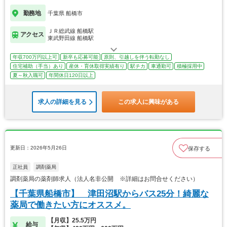
勤務地
千葉県 船橋市
ＪＲ総武線 船橋駅
アクセス
東武野田線 船橋駅
年収700万円以上可
新卒も応募可能
原則、引越しを伴う転勤なし
住宅補助（手当）あり
産休・育休取得実績有り
駅チカ
車通勤可
積極採用中
夏～秋入職可
年間休日120日以上
求人の詳細を見る
この求人に興味がある
更新日：2026年5月26日
保存する
正社員
調剤薬局
調剤薬局の薬剤師求人（法人名非公開 ※詳細はお問合せください）
【千葉県船橋市】 津田沼駅からバス25分！綺麗な
薬局で働きたい方にオススメ。
【月収】25.5万円
給与