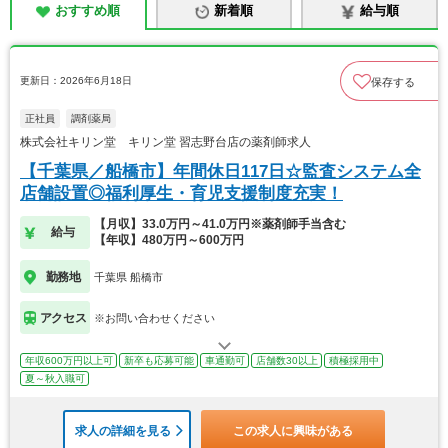
おすすめ順
新着順
給与順
更新日：2026年6月18日
保存する
正社員
調剤薬局
株式会社キリン堂 キリン堂 習志野台店の薬剤師求人
【千葉県／船橋市】年間休日117日☆監査システム全
店舗設置◎福利厚生・育児支援制度充実！
【月収】33.0万円～41.0万円※薬剤師手当含む
給与
【年収】480万円～600万円
勤務地
千葉県 船橋市
アクセス
※お問い合わせください
年収600万円以上可
新卒も応募可能
車通勤可
店舗数30以上
積極採用中
夏～秋入職可
求人の詳細を見る
この求人に興味がある