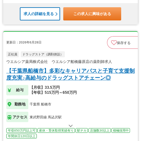
求人の詳細を見る
この求人に興味がある
更新日：2026年6月28日
保存する
正社員
ドラッグストア（調剤併設）
ウエルシア薬局株式会社 ウエルシア船橋藤原店の薬剤師求人
【千葉県船橋市】多彩なキャリアパスと子育て支援制
度充実♪高給与のドラッグストアチェーン◎
【月収】33.5万円
給与
【年収】515万円～650万円
勤務地
千葉県 船橋市
アクセス
東武野田線 馬込沢駅
年収650万円以上可
産休・育休取得実績有り
駅チカ
店舗数30以上
積極採用中
年間休日120日以上