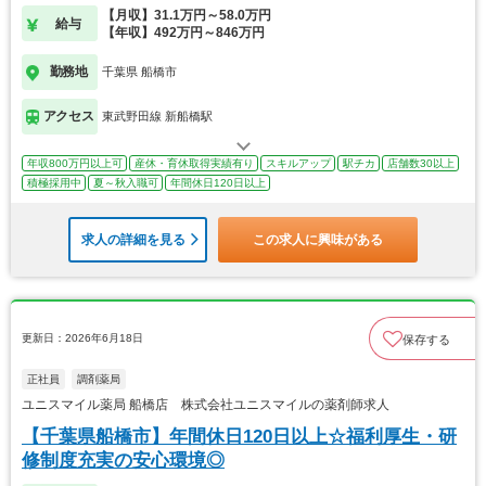
【月収】31.1万円～58.0万円
給与
【年収】492万円～846万円
勤務地
千葉県 船橋市
アクセス
東武野田線 新船橋駅
年収800万円以上可
産休・育休取得実績有り
スキルアップ
駅チカ
店舗数30以上
積極採用中
夏～秋入職可
年間休日120日以上
求人の詳細を見る
この求人に興味がある
更新日：2026年6月18日
保存する
正社員
調剤薬局
ユニスマイル薬局 船橋店 株式会社ユニスマイルの薬剤師求人
【千葉県船橋市】年間休日120日以上☆福利厚生・研
修制度充実の安心環境◎