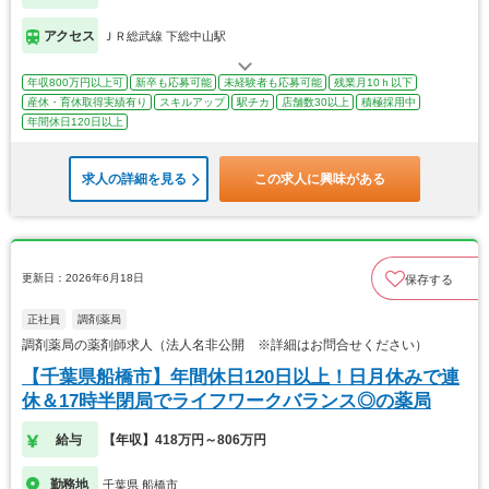
アクセス
ＪＲ総武線 下総中山駅
年収800万円以上可
新卒も応募可能
未経験者も応募可能
残業月10ｈ以下
産休・育休取得実績有り
スキルアップ
駅チカ
店舗数30以上
積極採用中
年間休日120日以上
求人の詳細を見る
この求人に興味がある
更新日：2026年6月18日
保存する
正社員
調剤薬局
調剤薬局の薬剤師求人（法人名非公開 ※詳細はお問合せください）
【千葉県船橋市】年間休日120日以上！日月休みで連
休＆17時半閉局でライフワークバランス◎の薬局
給与
【年収】418万円～806万円
勤務地
千葉県 船橋市