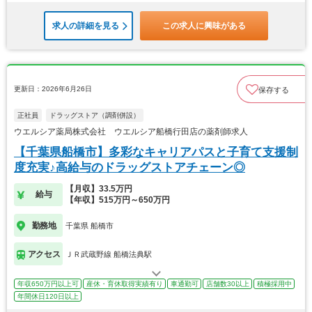
求人の詳細を見る
この求人に興味がある
更新日：2026年6月26日
保存する
正社員
ドラッグストア（調剤併設）
ウエルシア薬局株式会社 ウエルシア船橋行田店の薬剤師求人
【千葉県船橋市】多彩なキャリアパスと子育て支援制
度充実♪高給与のドラッグストアチェーン◎
【月収】33.5万円
給与
【年収】515万円～650万円
勤務地
千葉県 船橋市
アクセス
ＪＲ武蔵野線 船橋法典駅
年収650万円以上可
産休・育休取得実績有り
車通勤可
店舗数30以上
積極採用中
年間休日120日以上