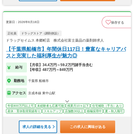
更新日：2026年6月18日
保存する
正社員
ドラッグストア（調剤併設）
ドラッグセイムス 本郷町店 株式会社富士薬品の薬剤師求人
【千葉県船橋市】年間休日117日！豊富なキャリアパ
スと充実した福利厚生が魅力◎
【月収】34.4万円～59.2万円諸手当含む
給与
【年収】487万円～849万円
勤務地
千葉県 船橋市
アクセス
京成本線 東中山駅
年収800万円以上可
未経験者も応募可能
残業月10ｈ以下
住宅補助（手当）あり
産休・育休取得実績有り
スキルアップ
店舗数30以上
積極採用中
夏～秋入職可
求人の詳細を見る
この求人に興味がある