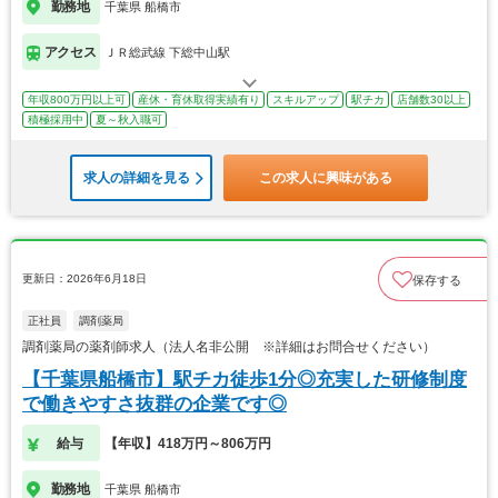
勤務地
千葉県 船橋市
アクセス
ＪＲ総武線 下総中山駅
年収800万円以上可
産休・育休取得実績有り
スキルアップ
駅チカ
店舗数30以上
積極採用中
夏～秋入職可
求人の詳細を見る
この求人に興味がある
更新日：2026年6月18日
保存する
正社員
調剤薬局
調剤薬局の薬剤師求人（法人名非公開 ※詳細はお問合せください）
【千葉県船橋市】駅チカ徒歩1分◎充実した研修制度
で働きやすさ抜群の企業です◎
給与
【年収】418万円～806万円
勤務地
千葉県 船橋市