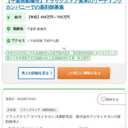
【千葉県船橋市】ドラッグストア業界のリーディング
カンパニーでの薬剤師募集
給与
【年収】458万円～700万円
勤務地
千葉県 船橋市
アクセス
ＪＲ総武線 下総中山駅
年収700万円以上可
未経験者も応募可能
産休・育休取得実績有り
スキルアップ
駅チカ
車通勤可
店舗数30以上
積極採用中
夏～秋入職可
求人の詳細を見る
この求人に興味がある
更新日：2026年7月3日
保存する
正社員
ドラッグストア（調剤併設）
ドラッグストア マツモトキヨシ 法典駅前店 株式会社マツモトキヨシの薬
剤師求人