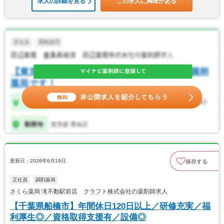
求人の詳細を見る
この求人に興味がある
更新日：2026年6月19日
保存する
正社員
調剤薬局
さくら薬局 滝不動駅前店 クラフト株式会社の薬剤師求人
【千葉県船橋市】年間休日120日以上／研修充実／福
利厚生◎／資格取得支援有／設備◎