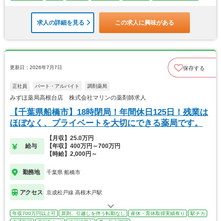
求人の詳細を見る
この求人に興味がある
更新日：2026年7月7日
保存する
正社員
パート・アルバイト
調剤薬局
みずほ薬局高根台店 株式会社マリンの薬剤師求人
【千葉県船橋市】18時閉局！年間休日125日！残業は
ほぼなく、プライベートを大切にできる薬局です。
【月収】25.0万円
給与
【年収】400万円～700万円
【時給】2,000円～
勤務地
千葉県 船橋市
アクセス
京成松戸線 高根木戸駅
年収700万円以上可
原則、引越しを伴う転勤なし
産休・育休取得実績有り
駅チカ