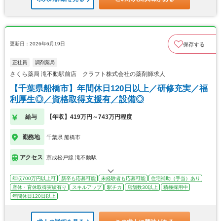
更新日：2026年6月19日
保存する
正社員
調剤薬局
さくら薬局 滝不動駅前店 クラフト株式会社の薬剤師求人
【千葉県船橋市】年間休日120日以上／研修充実／福
利厚生◎／資格取得支援有／設備◎
給与
【年収】419万円～743万円程度
勤務地
千葉県 船橋市
アクセス
京成松戸線 滝不動駅
年収700万円以上可
新卒も応募可能
未経験者も応募可能
住宅補助（手当）あり
産休・育休取得実績有り
スキルアップ
駅チカ
店舗数30以上
積極採用中
年間休日120日以上