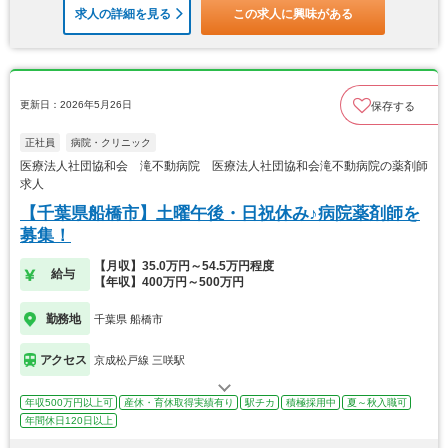
求人の詳細を見る
この求人に興味がある
更新日：2026年5月26日
保存する
正社員
病院・クリニック
医療法人社団協和会 滝不動病院 医療法人社団協和会滝不動病院の薬剤師
求人
【千葉県船橋市】土曜午後・日祝休み♪病院薬剤師を
募集！
【月収】35.0万円～54.5万円程度
給与
【年収】400万円～500万円
勤務地
千葉県 船橋市
アクセス
京成松戸線 三咲駅
年収500万円以上可
産休・育休取得実績有り
駅チカ
積極採用中
夏～秋入職可
年間休日120日以上