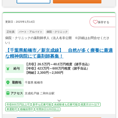
更新日：2025年1月14日
保存する
正社員
パート・アルバイト
病院・クリニック
病院・クリニックの薬剤師求人（法人名非公開 ※詳細はお問合せくださ
い）
【千葉県船橋市／新京成線】 自然が多く療養に最適
な精神病院にて薬剤師募集！
【月収】26.5万円～40.0万円程度（諸手当込）
給与
【年収】423万円～600万円程度（諸手当込）
【時給】2,300円～2,500円
勤務地
千葉県 船橋市
アクセス
京成松戸線 二和向台駅
年収600万円以上可
新卒も応募可能
未経験者も応募可能
残業月10ｈ以下
車通勤可
積極採用中
年間休日120日以上