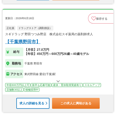
更新日：2026年6月18日
保存する
正社員
ドラッグストア（調剤併設）
スギドラッグ 野田つつみ野店 株式会社スギ薬局の薬剤師求人
【千葉県野田市】
【月収】27.0万円
給与
【年収】450万円～600万円26歳～40歳モデル
勤務地
千葉県 野田市
アクセス
東武野田線 愛宕(千葉)駅
年収600万円以上可
新卒も応募可能
産休・育休取得実績有り
スキルアップ
店舗数30以上
積極採用中
求人の詳細を見る
この求人に興味がある