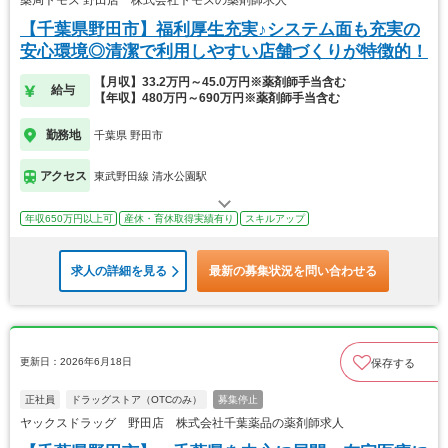
薬局トモズ 野田店 株式会社トモズの薬剤師求人
【千葉県野田市】福利厚生充実♪システム面も充実の
安心環境◎清潔で利用しやすい店舗づくりが特徴的！
【月収】33.2万円～45.0万円※薬剤師手当含む
給与
【年収】480万円～690万円※薬剤師手当含む
勤務地
千葉県 野田市
アクセス
東武野田線 清水公園駅
年収650万円以上可
産休・育休取得実績有り
スキルアップ
求人の詳細を見る
最新の募集状況を問い合わせる
更新日：2026年6月18日
保存する
正社員
ドラッグストア（OTCのみ）
募集停止
ヤックスドラッグ 野田店 株式会社千葉薬品の薬剤師求人