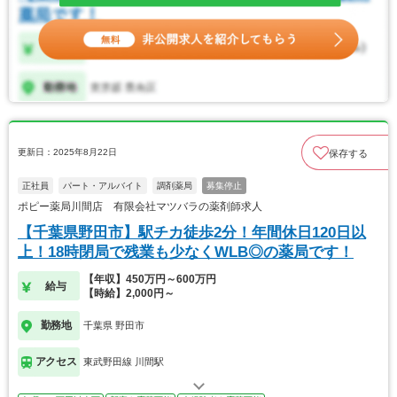
更新日：2025年8月22日
保存する
正社員
パート・アルバイト
調剤薬局
募集停止
ポピー薬局川間店 有限会社マツバラの薬剤師求人
【千葉県野田市】駅チカ徒歩2分！年間休日120日以
上！18時閉局で残業も少なくWLB◎の薬局です！
【年収】450万円～600万円
給与
【時給】2,000円～
勤務地
千葉県 野田市
アクセス
東武野田線 川間駅