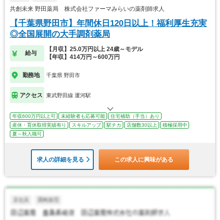
共創未来 野田薬局 株式会社ファーマみらいの薬剤師求人
【千葉県野田市】年間休日120日以上！福利厚生充実
◎全国展開の大手調剤薬局
【月収】25.0万円以上 24歳～モデル
給与
【年収】414万円～600万円
勤務地
千葉県 野田市
アクセス
東武野田線 運河駅
年収600万円以上可
未経験者も応募可能
住宅補助（手当）あり
産休・育休取得実績有り
スキルアップ
駅チカ
店舗数30以上
積極採用中
夏～秋入職可
求人の詳細を見る
この求人に興味がある