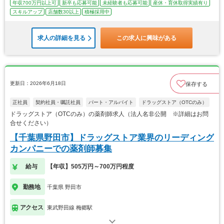
年収700万円以上可
新卒も応募可能
未経験者も応募可能
産休・育休取得実績有り
スキルアップ
店舗数30以上
積極採用中
求人の詳細を見る
この求人に興味がある
更新日：2026年6月18日
保存する
正社員
契約社員・嘱託社員
パート・アルバイト
ドラッグストア（OTCのみ）
ドラッグストア（OTCのみ）の薬剤師求人（法人名非公開 ※詳細はお問
合せください）
【千葉県野田市】ドラッグストア業界のリーディング
カンパニーでの薬剤師募集
給与
【年収】505万円～700万円程度
勤務地
千葉県 野田市
アクセス
東武野田線 梅郷駅