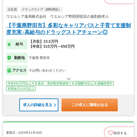
正社員
ドラッグストア（調剤併設）
ウエルシア薬局株式会社 ウエルシア野田関宿店の薬剤師求人
【千葉県野田市】多彩なキャリアパスと子育て支援制
度充実♪高給与のドラッグストアチェーン◎
【月収】33.5万円
給与
【年収】515万円～650万円
勤務地
千葉県 野田市
アクセス
※お問い合わせください
年収650万円以上可
産休・育休取得実績有り
店舗数30以上
積極採用中
年間休日120日以上
求人の詳細を見る
この求人に興味がある
更新日：2024年11月16日
保存する