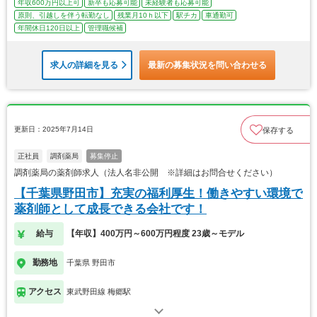
年収600万円以上可
新卒も応募可能
未経験者も応募可能
原則、引越しを伴う転勤なし
残業月10ｈ以下
駅チカ
車通勤可
年間休日120日以上
管理職候補
求人の詳細を見る
最新の募集状況を問い合わせる
更新日：2025年7月14日
保存する
正社員
調剤薬局
募集停止
調剤薬局の薬剤師求人（法人名非公開 ※詳細はお問合せください）
【千葉県野田市】充実の福利厚生！働きやすい環境で
薬剤師として成長できる会社です！
給与
【年収】400万円～600万円程度 23歳～モデル
勤務地
千葉県 野田市
アクセス
東武野田線 梅郷駅