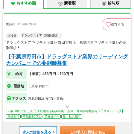
おすすめ順
新着順
給与順
更新日：2026年7月4日
保存する
正社員
ドラッグストア（調剤併設）
ドラッグストア マツモトキヨシ 野田宮崎店 株式会社マツモトキヨシの薬
剤師求人
【千葉県野田市】ドラッグストア業界のリーディング
カンパニーでの薬剤師募集
給与
【年収】458万円～700万円
勤務地
千葉県 野田市
アクセス
東武野田線 愛宕(千葉)駅
年収700万円以上可
未経験者も応募可能
産休・育休取得実績有り
スキルアップ
車通勤可
店舗数30以上
積極採用中
夏～秋入職可
求人の詳細を見る
この求人に興味がある