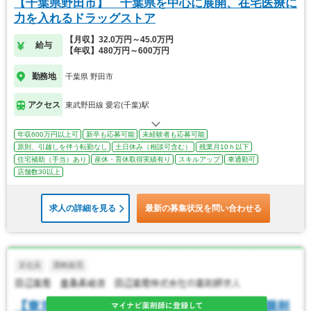
【千葉県野田市】 千葉県を中心に展開、在宅医療に
力を入れるドラッグストア
【月収】32.0万円～45.0万円
給与
【年収】480万円～600万円
勤務地
千葉県 野田市
アクセス
東武野田線 愛宕(千葉)駅
年収600万円以上可
新卒も応募可能
未経験者も応募可能
原則、引越しを伴う転勤なし
土日休み（相談可含む）
残業月10ｈ以下
住宅補助（手当）あり
産休・育休取得実績有り
スキルアップ
車通勤可
店舗数30以上
求人の詳細を見る
最新の募集状況を問い合わせる