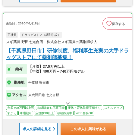
更新日：2026年6月18日
保存する
正社員
ドラッグストア（調剤併設）
スギ薬局 野田七光台店 株式会社スギ薬局の薬剤師求人
【千葉県野田市】研修制度、福利厚生充実の大手ドラ
ッグストアにて薬剤師募集！
【月収】27.0万円以上
給与
【年収】400万円～740万円モデル
勤務地
千葉県 野田市
アクセス
東武野田線 七光台駅
年収700万円以上可
未経験者も応募可能
産休・育休取得実績有り
スキルアップ
駅チカ
車通勤可
店舗数30以上
積極採用中
WEB面接OK
求人の詳細を見る
この求人に興味がある