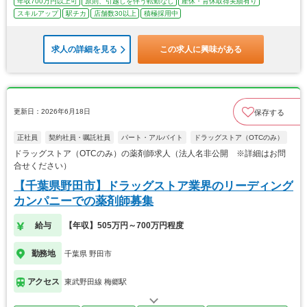
年収700万円以上可
原則、引越しを伴う転勤なし
産休・育休取得実績有り
スキルアップ
駅チカ
店舗数30以上
積極採用中
求人の詳細を見る
この求人に興味がある
更新日：2026年6月18日
保存する
正社員
契約社員・嘱託社員
パート・アルバイト
ドラッグストア（OTCのみ）
ドラッグストア（OTCのみ）の薬剤師求人（法人名非公開 ※詳細はお問
合せください）
【千葉県野田市】ドラッグストア業界のリーディング
カンパニーでの薬剤師募集
給与
【年収】505万円～700万円程度
勤務地
千葉県 野田市
アクセス
東武野田線 梅郷駅