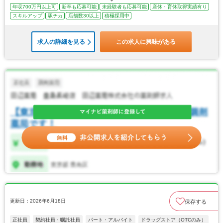
年収700万円以上可
新卒も応募可能
未経験者も応募可能
産休・育休取得実績有り
スキルアップ
駅チカ
店舗数30以上
積極採用中
求人の詳細を見る
この求人に興味がある
更新日：2026年6月18日
保存する
正社員
契約社員・嘱託社員
パート・アルバイト
ドラッグストア（OTCのみ）