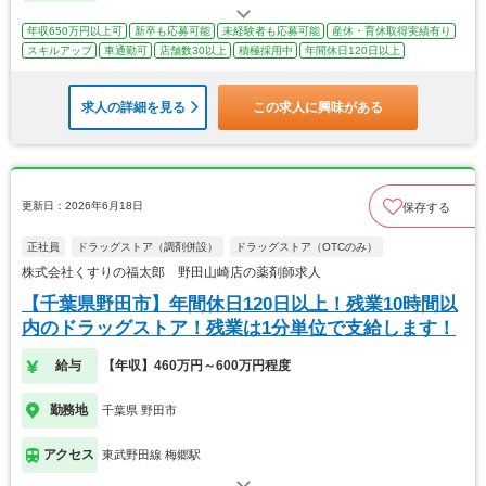
年収650万円以上可
新卒も応募可能
未経験者も応募可能
産休・育休取得実績有り
スキルアップ
車通勤可
店舗数30以上
積極採用中
年間休日120日以上
求人の詳細を見る
この求人に興味がある
更新日：2026年6月18日
保存する
正社員
ドラッグストア（調剤併設）
ドラッグストア（OTCのみ）
株式会社くすりの福太郎 野田山崎店の薬剤師求人
【千葉県野田市】年間休日120日以上！残業10時間以
内のドラッグストア！残業は1分単位で支給します！
給与
【年収】460万円～600万円程度
勤務地
千葉県 野田市
アクセス
東武野田線 梅郷駅