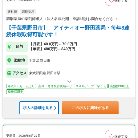
保存する
正社員
調剤薬局
調剤薬局の薬剤師求人（法人名非公開 ※詳細はお問合せください）
【千葉県野田市】 アイティオー野田薬局・毎年8連
続休暇取得可能です！
【月収】40.0万円～70.0万円
給与
【年収】480万円～840万円
勤務地
千葉県 野田市
アクセス
東武野田線 野田市駅
年収800万円以上可
産休・育休取得実績有り
スキルアップ
駅チカ
店舗数30以上
積極採用中
求人の詳細を見る
この求人に興味がある
更新日：2026年6月27日
保存する