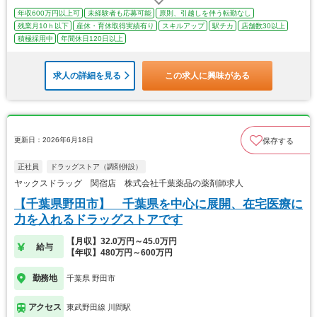
年収600万円以上可
未経験者も応募可能
原則、引越しを伴う転勤なし
残業月10ｈ以下
産休・育休取得実績有り
スキルアップ
駅チカ
店舗数30以上
積極採用中
年間休日120日以上
求人の詳細を見る
この求人に興味がある
更新日：2026年6月18日
保存する
正社員
ドラッグストア（調剤併設）
ヤックスドラッグ 関宿店 株式会社千葉薬品の薬剤師求人
【千葉県野田市】 千葉県を中心に展開、在宅医療に
力を入れるドラッグストアです
【月収】32.0万円～45.0万円
給与
【年収】480万円～600万円
勤務地
千葉県 野田市
アクセス
東武野田線 川間駅