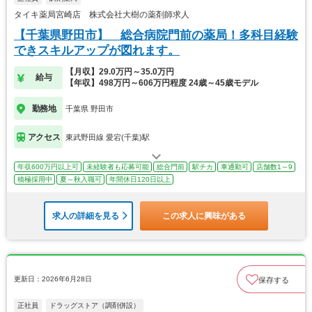
タイキ薬局宮崎店 株式会社大樹の薬剤師求人
【千葉県野田市】 総合病院門前の薬局！多科目経験
できスキルアップが図れます。
【月収】29.0万円～35.0万円
給与
【年収】498万円～606万円程度 24歳～45歳モデル
勤務地
千葉県 野田市
アクセス
東武野田線 愛宕(千葉)駅
年収600万円以上可
未経験者も応募可能
総合門前
駅チカ
車通勤可
店舗数1～9
積極採用中
夏～秋入職可
年間休日120日以上
求人の詳細を見る
この求人に興味がある
更新日：2026年6月28日
保存する
正社員
ドラッグストア（調剤併設）