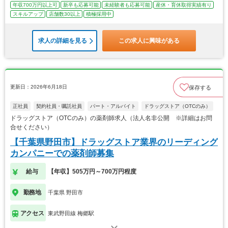
年収700万円以上可
新卒も応募可能
未経験者も応募可能
産休・育休取得実績有り
スキルアップ
店舗数30以上
積極採用中
求人の詳細を見る
この求人に興味がある
更新日：2026年6月18日
保存する
正社員
契約社員・嘱託社員
パート・アルバイト
ドラッグストア（OTCのみ）
ドラッグストア（OTCのみ）の薬剤師求人（法人名非公開 ※詳細はお問
合せください）
【千葉県野田市】ドラッグストア業界のリーディング
カンパニーでの薬剤師募集
給与
【年収】505万円～700万円程度
勤務地
千葉県 野田市
アクセス
東武野田線 梅郷駅