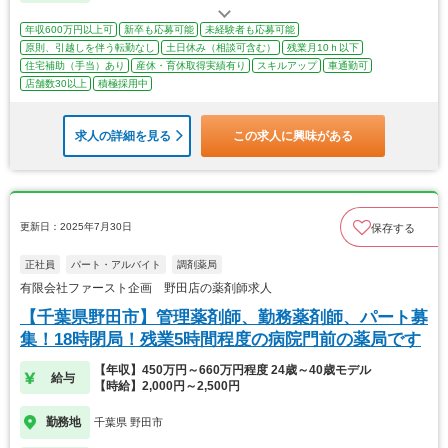
年収600万円以上可
新卒も応募可能
未経験者も応募可能
原則、引越しを伴う転勤なし
土日休み（相談可含む）
残業月10ｈ以下
住宅補助（手当）あり
産休・育休取得実績有り
スキルアップ
車通勤可
店舗数30以上
積極採用中
求人の詳細を見る
この求人に興味がある
更新日：2025年7月30日
保存する
正社員
パート・アルバイト
調剤薬局
有限会社ファースト企画 野田店の薬剤師求人
【千葉県野田市】管理薬剤師、勤務薬剤師、パート募
集！18時閉局！残業5時間程度の病院門前の薬局です
【年収】450万円～660万円程度 24歳～40歳モデル
給与
【時給】2,000円～2,500円
勤務地
千葉県 野田市