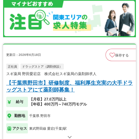
更新日：2026年6月18日
保存する
正社員
ドラッグストア（調剤併設）
スギ薬局 野田愛宕店 株式会社スギ薬局の薬剤師求人
【千葉県野田市】研修制度、福利厚生充実の大手ドラ
ッグストアにて薬剤師募集！
【月収】27.0万円以上
給与
【年収】400万円～740万円モデル
勤務地
千葉県 野田市
アクセス
東武野田線 愛宕(千葉)駅