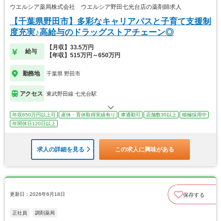
ウエルシア薬局株式会社 ウエルシア野田七光台店の薬剤師求人
【千葉県野田市】多彩なキャリアパスと子育て支援制
度充実♪高給与のドラッグストアチェーン◎
【月収】33.5万円
給与
【年収】515万円～650万円
勤務地
千葉県 野田市
アクセス
東武野田線 七光台駅
年収650万円以上可
産休・育休取得実績有り
車通勤可
店舗数30以上
積極採用中
年間休日120日以上
求人の詳細を見る
この求人に興味がある
更新日：2026年6月18日
保存する
正社員
調剤薬局