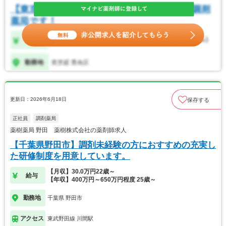
更新日：2026年6月18日
保存する
正社員
調剤薬局
薬樹薬局 野田 薬樹株式会社の薬剤師求人
【千葉県野田市】調剤未経験の方におすすめの充実し
た研修制度を用意しています。
【月収】30.0万円22歳～
給与
【年収】400万円～650万円程度 25歳～
勤務地
千葉県 野田市
アクセス
東武野田線 川間駅