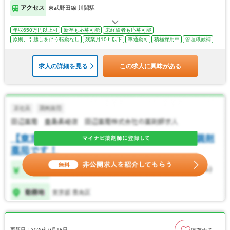
アクセス
東武野田線 川間駅
年収650万円以上可
新卒も応募可能
未経験者も応募可能
原則、引越しを伴う転勤なし
残業月10ｈ以下
車通勤可
積極採用中
管理職候補
求人の詳細を見る
この求人に興味がある
更新日：2026年6月18日