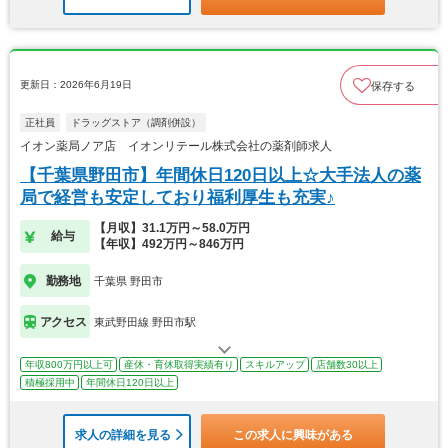
更新日：2026年6月19日
保存する
正社員
ドラッグストア（調剤併設）
イオン薬局ノア店 イオンリテール株式会社の薬剤師求人
【千葉県野田市】年間休日120日以上☆大手法人の薬
局で経営も安定しており福利厚生も充実♪
【月収】31.1万円～58.0万円
給与
【年収】492万円～846万円
勤務地
千葉県 野田市
アクセス
東武野田線 野田市駅
年収800万円以上可
産休・育休取得実績有り
スキルアップ
店舗数30以上
積極採用中
年間休日120日以上
求人の詳細を見る
この求人に興味がある