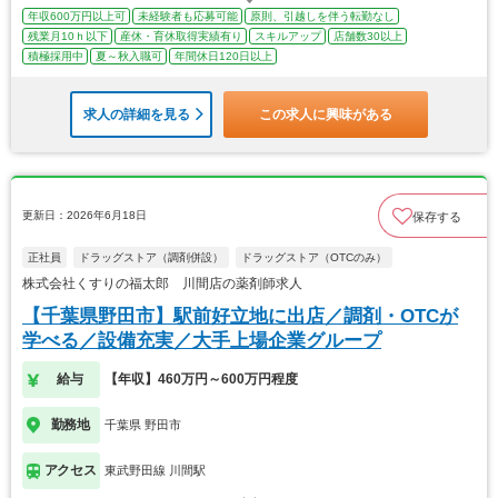
年収600万円以上可
未経験者も応募可能
原則、引越しを伴う転勤なし
残業月10ｈ以下
産休・育休取得実績有り
スキルアップ
店舗数30以上
積極採用中
夏～秋入職可
年間休日120日以上
求人の詳細を見る
この求人に興味がある
更新日：2026年6月18日
保存する
正社員
ドラッグストア（調剤併設）
ドラッグストア（OTCのみ）
株式会社くすりの福太郎 川間店の薬剤師求人
【千葉県野田市】駅前好立地に出店／調剤・OTCが
学べる／設備充実／大手上場企業グループ
給与
【年収】460万円～600万円程度
勤務地
千葉県 野田市
アクセス
東武野田線 川間駅