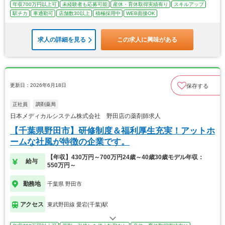
年収700万円以上可
未経験者も応募可能
産休・育休取得実績有り
スキルアップ
駅チカ
車通勤可
店舗数30以上
積極採用中
WEB面接OK
求人の詳細を見る
この求人に興味がある
更新日：2026年6月18日
保存する
正社員
調剤薬局
日本メディカルシステム株式会社 野田店の薬剤師求人
【千葉県野田市】研修制度＆福利厚生充実！アットホ
ームな社風が特徴の企業です。
【年収】430万円～700万円24歳～40歳30歳モデル年収：
給与
550万円～
勤務地
千葉県 野田市
アクセス
東武野田線 愛宕(千葉)駅