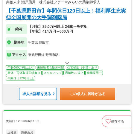
共創未来 瀬戸薬局 株式会社ファーマみらいの薬剤師求人
【千葉県野田市】年間休日120日以上！福利厚生充実
◎全国展開の大手調剤薬局
【月収】25.0万円以上 24歳～モデル
給与
【年収】414万円～600万円
勤務地
千葉県 野田市
アクセス
東武野田線 野田市駅
年収600万円以上可
未経験者も応募可能
住宅補助（手当）あり
産休・育休取得実績有り
スキルアップ
店舗数30以上
積極採用中
年間休日120日以上
求人の詳細を見る
この求人に興味がある
更新日：2026年6月18日
保存する
正社員
調剤薬局