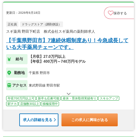
更新日：2026年6月18日
保存する
正社員
ドラッグストア（調剤併設）
スギ薬局 野田下町店 株式会社スギ薬局の薬剤師求人
【千葉県野田市】7連続休暇制度あり！今急成長して
いる大手薬局チェーンです。
【月収】27.0万円以上
給与
【年収】400万円～740万円モデル
勤務地
千葉県 野田市
アクセス
東武野田線 野田市駅
年収700万円以上可
新卒も応募可能
産休・育休取得実績有り
スキルアップ
駅チカ
店舗数30以上
積極採用中
求人の詳細を見る
この求人に興味がある