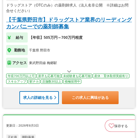
ドラッグストア（OTCのみ）の薬剤師求人（法人名非公開 ※詳細はお問
合せください）
【千葉県野田市】ドラッグストア業界のリーディング
カンパニーでの薬剤師募集
給与
【年収】505万円～700万円程度
勤務地
千葉県 野田市
アクセス
東武野田線 梅郷駅
年収700万円以上可
新卒も応募可能
未経験者も応募可能
産休・育休取得実績有り
スキルアップ
駅チカ
店舗数30以上
積極採用中
求人の詳細を見る
この求人に興味がある
更新日：2026年8月3日
保存する
正社員
調剤薬局