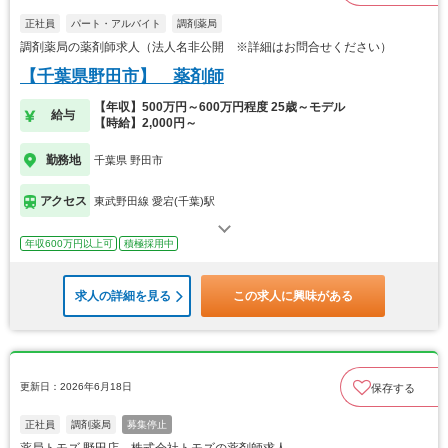
正社員
パート・アルバイト
調剤薬局
調剤薬局の薬剤師求人（法人名非公開 ※詳細はお問合せください）
【千葉県野田市】 薬剤師
【年収】500万円～600万円程度 25歳～モデル
給与
【時給】2,000円～
勤務地
千葉県 野田市
アクセス
東武野田線 愛宕(千葉)駅
年収600万円以上可
積極採用中
求人の詳細を見る
この求人に興味がある
更新日：2026年6月18日
保存する
正社員
調剤薬局
募集停止