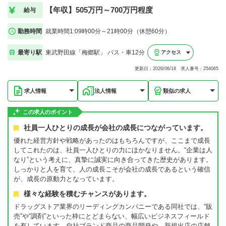
【年収】505万円～700万円程度
給与
勤務時間
就業時間1:09時00分～21時00分（休憩60分）
最寄り駅
東武野田線「梅郷駅」 バス・車12分
アクセス
更新日：2026/06/18 求人番号：254065
求人情報
法人情報
類似の求人
この求人のポイント
社員一人ひとりの成長が会社の成長につながっています。
優れた経営方針や戦略があったのはもちろんですが、ここまで成長
してこれたのは、社員一人ひとりの力にほかなりません。“企業は人
なり”という考えに、真摯に誠実に向き合ってきた歴史があります。
しっかりと人を育て、人の成長こそが会社の成長であるという確信
が、成長の原動力となっています。
様々な経験を積むチャンスがあります。
ドラッグストア業界のリーディングカンパニーである同社では、“販
売”や“調剤”といった枠にとどまらない、幅広いビジネスフィールド
を有しています。自社ブランド商品の商品開発や、新規出店の店舗