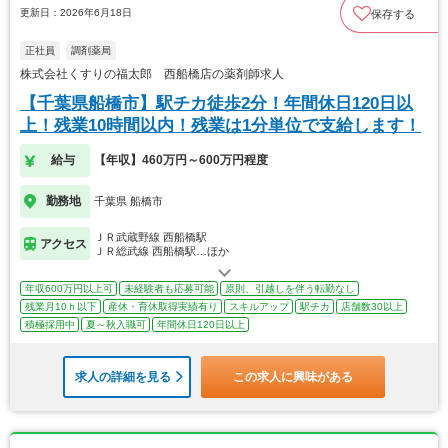
更新日：2026年6月18日
保存する
正社員
調剤薬局
株式会社くすりの福太郎 西船橋店の薬剤師求人
【千葉県船橋市】駅チカ徒歩2分！年間休日120日以
上！残業10時間以内！残業は1分単位で支給します！
給与
【年収】460万円～600万円程度
勤務地
千葉県 船橋市
ＪＲ武蔵野線 西船橋駅
アクセス
ＪＲ総武線 西船橋駅…ほか
年収600万円以上可
未経験者も応募可能
原則、引越しを伴う転勤なし
残業月10ｈ以下
産休・育休取得実績有り
スキルアップ
駅チカ
店舗数30以上
積極採用中
夏～秋入職可
年間休日120日以上
求人の詳細を見る
この求人に興味がある