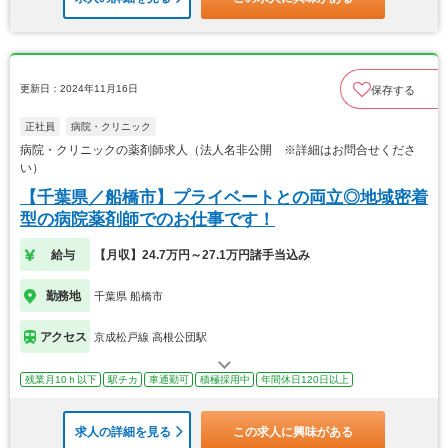
更新日：2024年11月16日
保存する
正社員
病院・クリニック
病院・クリニックの薬剤師求人（法人名非公開 ※詳細はお問合せくださ
い）
【千葉県／船橋市】プライベートとの両立◎地域密着
型の病院薬剤師でのお仕事です！
給与
【月収】24.7万円～27.1万円諸手当込み
勤務地
千葉県 船橋市
アクセス
京成松戸線 高根公団駅
残業月10ｈ以下
駅チカ
車通勤可
積極採用中
年間休日120日以上
求人の詳細を見る
この求人に興味がある