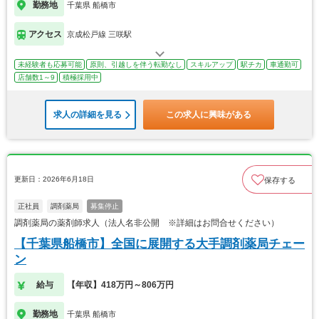
勤務地
千葉県 船橋市
アクセス
京成松戸線 三咲駅
未経験者も応募可能
原則、引越しを伴う転勤なし
スキルアップ
駅チカ
車通勤可
店舗数1～9
積極採用中
求人の詳細を見る
この求人に興味がある
更新日：2026年6月18日
保存する
正社員
調剤薬局
募集停止
調剤薬局の薬剤師求人（法人名非公開 ※詳細はお問合せください）
【千葉県船橋市】全国に展開する大手調剤薬局チェー
ン
給与
【年収】418万円～806万円
勤務地
千葉県 船橋市