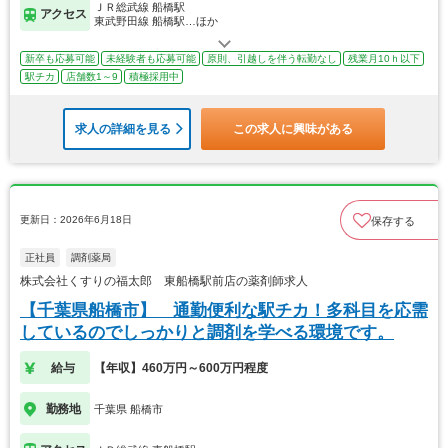
ＪＲ総武線 船橋駅
アクセス
東武野田線 船橋駅…ほか
新卒も応募可能
未経験者も応募可能
原則、引越しを伴う転勤なし
残業月10ｈ以下
駅チカ
店舗数1～9
積極採用中
求人の詳細を見る
この求人に興味がある
更新日：2026年6月18日
保存する
正社員
調剤薬局
株式会社くすりの福太郎 東船橋駅前店の薬剤師求人
【千葉県船橋市】 通勤便利な駅チカ！多科目を応需
しているのでしっかりと調剤を学べる環境です。
給与
【年収】460万円～600万円程度
勤務地
千葉県 船橋市