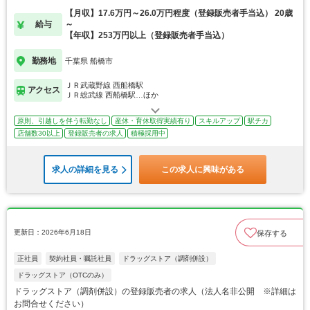
【月収】17.6万円～26.0万円程度（登録販売者手当込） 20歳
給与
～
【年収】253万円以上（登録販売者手当込）
勤務地
千葉県 船橋市
ＪＲ武蔵野線 西船橋駅
アクセス
ＪＲ総武線 西船橋駅…ほか
原則、引越しを伴う転勤なし
産休・育休取得実績有り
スキルアップ
駅チカ
店舗数30以上
登録販売者の求人
積極採用中
求人の詳細を見る
この求人に興味がある
更新日：2026年6月18日
保存する
正社員
契約社員・嘱託社員
ドラッグストア（調剤併設）
ドラッグストア（OTCのみ）
ドラッグストア（調剤併設）の登録販売者の求人（法人名非公開 ※詳細は
お問合せください）