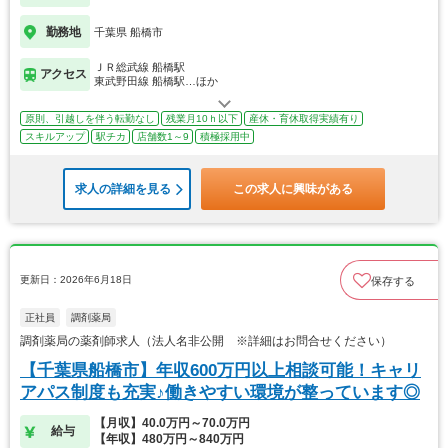
勤務地
千葉県 船橋市
ＪＲ総武線 船橋駅
アクセス
東武野田線 船橋駅…ほか
原則、引越しを伴う転勤なし
残業月10ｈ以下
産休・育休取得実績有り
スキルアップ
駅チカ
店舗数1～9
積極採用中
求人の詳細を見る
この求人に興味がある
更新日：2026年6月18日
保存する
正社員
調剤薬局
調剤薬局の薬剤師求人（法人名非公開 ※詳細はお問合せください）
【千葉県船橋市】年収600万円以上相談可能！キャリ
アパス制度も充実♪働きやすい環境が整っています◎
【月収】40.0万円～70.0万円
給与
【年収】480万円～840万円