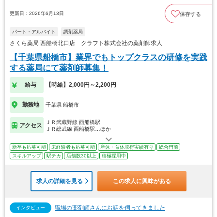
更新日：2026年6月13日
保存する
パート・アルバイト
調剤薬局
さくら薬局 西船橋北口店 クラフト株式会社の薬剤師求人
【千葉県船橋市】業界でもトップクラスの研修を実践
する薬局にて薬剤師募集！
給与
【時給】2,000円～2,200円
勤務地
千葉県 船橋市
ＪＲ武蔵野線 西船橋駅
アクセス
ＪＲ総武線 西船橋駅…ほか
新卒も応募可能
未経験者も応募可能
産休・育休取得実績有り
総合門前
スキルアップ
駅チカ
店舗数30以上
積極採用中
求人の詳細を見る
この求人に興味がある
職場の薬剤師さんにお話を伺ってきました
インタビュー