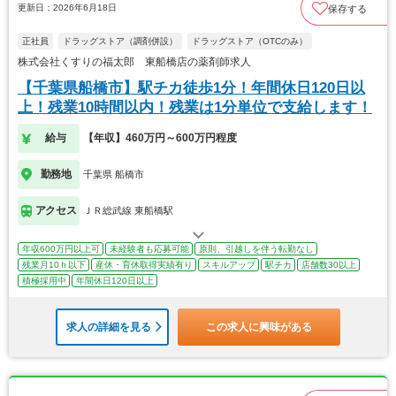
更新日：2026年6月18日
保存する
正社員
ドラッグストア（調剤併設）
ドラッグストア（OTCのみ）
株式会社くすりの福太郎 東船橋店の薬剤師求人
【千葉県船橋市】駅チカ徒歩1分！年間休日120日以
上！残業10時間以内！残業は1分単位で支給します！
給与
【年収】460万円～600万円程度
勤務地
千葉県 船橋市
アクセス
ＪＲ総武線 東船橋駅
年収600万円以上可
未経験者も応募可能
原則、引越しを伴う転勤なし
残業月10ｈ以下
産休・育休取得実績有り
スキルアップ
駅チカ
店舗数30以上
積極採用中
年間休日120日以上
求人の詳細を見る
この求人に興味がある