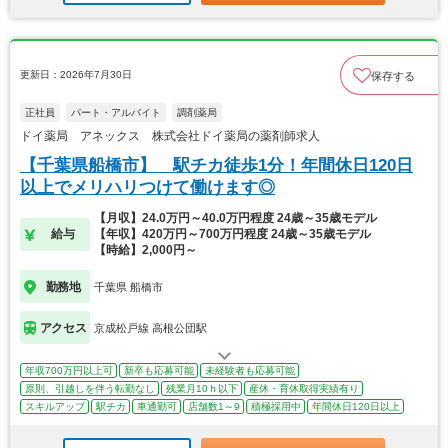
更新日：2026年7月30日
保存する
正社員
パート・アルバイト
調剤薬局
ドイ薬局 アネックス 株式会社ドイ薬局の薬剤師求人
【千葉県船橋市】 駅チカ徒歩1分！年間休日120日
以上でメリハリつけて働けます◎
【月収】24.0万円～40.0万円程度 24歳～35歳モデル
給与
【年収】420万円～700万円程度 24歳～35歳モデル
【時給】2,000円～
勤務地
千葉県 船橋市
アクセス
京成松戸線 高根公団駅
年収700万円以上可
新卒も応募可能
未経験者も応募可能
原則、引越しを伴う転勤なし
残業月10ｈ以下
産休・育休取得実績有り
スキルアップ
駅チカ
車通勤可
店舗数1～9
積極採用中
年間休日120日以上