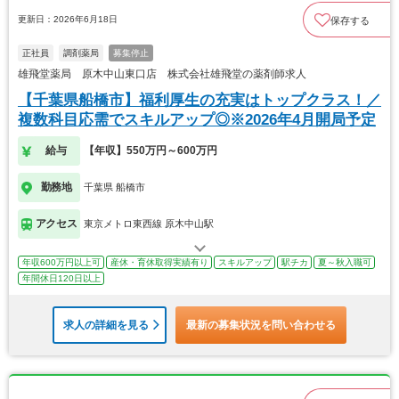
更新日：2026年6月18日
保存する
正社員
調剤薬局
募集停止
雄飛堂薬局 原木中山東口店 株式会社雄飛堂の薬剤師求人
【千葉県船橋市】福利厚生の充実はトップクラス！／
複数科目応需でスキルアップ◎※2026年4月開局予定
給与
【年収】550万円～600万円
勤務地
千葉県 船橋市
アクセス
東京メトロ東西線 原木中山駅
年収600万円以上可
産休・育休取得実績有り
スキルアップ
駅チカ
夏～秋入職可
年間休日120日以上
求人の詳細を見る
最新の募集状況を問い合わせる