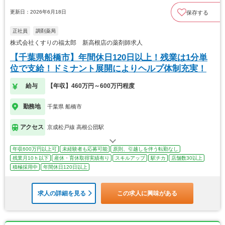
更新日：2026年6月18日
保存する
正社員
調剤薬局
株式会社くすりの福太郎 新高根店の薬剤師求人
【千葉県船橋市】年間休日120日以上！残業は1分単
位で支給！ドミナント展開によりヘルプ体制充実！
給与
【年収】460万円～600万円程度
勤務地
千葉県 船橋市
アクセス
京成松戸線 高根公団駅
年収600万円以上可
未経験者も応募可能
原則、引越しを伴う転勤なし
残業月10ｈ以下
産休・育休取得実績有り
スキルアップ
駅チカ
店舗数30以上
積極採用中
年間休日120日以上
求人の詳細を見る
この求人に興味がある