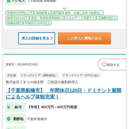
アクセス
ＪＲ総武線 東船橋駅
年収600万円以上可
未経験者も応募可能
原則、引越しを伴う転勤なし
残業月10ｈ以下
産休・育休取得実績有り
スキルアップ
駅チカ
店舗数30以上
積極採用中
年間休日120日以上
求人の詳細を見る
この求人に興味がある
更新日：2026年6月18日
保存する
正社員
ドラッグストア（調剤併設）
ドラッグストア（OTCのみ）
株式会社くすりの福太郎 三咲店の薬剤師求人
【千葉県船橋市】 年間休日120日・ドミナント展開
によるヘルプ体制充実！
給与
【年収】460万円～600万円程度
勤務地
千葉県 船橋市