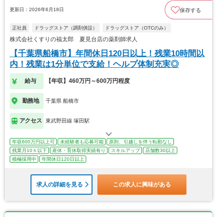
更新日：2026年6月18日
保存する
正社員
ドラッグストア（調剤併設）
ドラッグストア（OTCのみ）
株式会社くすりの福太郎 夏見台店の薬剤師求人
【千葉県船橋市】年間休日120日以上！残業10時間以
内！残業は1分単位で支給！ヘルプ体制充実◎
給与
【年収】460万円～600万円程度
勤務地
千葉県 船橋市
アクセス
東武野田線 塚田駅
年収600万円以上可
未経験者も応募可能
原則、引越しを伴う転勤なし
残業月10ｈ以下
産休・育休取得実績有り
スキルアップ
店舗数30以上
積極採用中
年間休日120日以上
求人の詳細を見る
この求人に興味がある