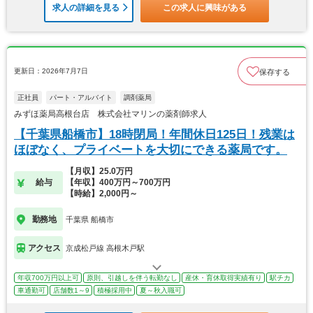
求人の詳細を見る
この求人に興味がある
更新日：2026年7月7日
保存する
正社員
パート・アルバイト
調剤薬局
みずほ薬局高根台店 株式会社マリンの薬剤師求人
【千葉県船橋市】18時閉局！年間休日125日！残業は
ほぼなく、プライベートを大切にできる薬局です。
【月収】25.0万円
給与
【年収】400万円～700万円
【時給】2,000円～
勤務地
千葉県 船橋市
アクセス
京成松戸線 高根木戸駅
年収700万円以上可
原則、引越しを伴う転勤なし
産休・育休取得実績有り
駅チカ
車通勤可
店舗数1～9
積極採用中
夏～秋入職可