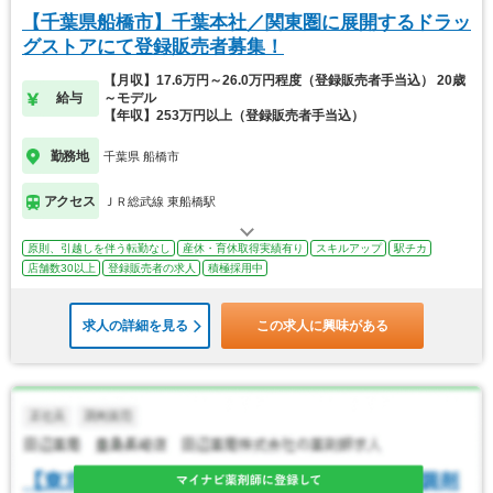
【千葉県船橋市】千葉本社／関東圏に展開するドラッ
グストアにて登録販売者募集！
【月収】17.6万円～26.0万円程度（登録販売者手当込） 20歳
給与
～モデル
【年収】253万円以上（登録販売者手当込）
勤務地
千葉県 船橋市
アクセス
ＪＲ総武線 東船橋駅
原則、引越しを伴う転勤なし
産休・育休取得実績有り
スキルアップ
駅チカ
店舗数30以上
登録販売者の求人
積極採用中
求人の詳細を見る
この求人に興味がある