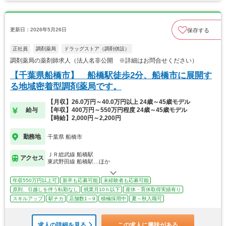
更新日：2026年5月26日
保存する
正社員
調剤薬局
ドラッグストア（調剤併設）
調剤薬局の薬剤師求人（法人名非公開 ※詳細はお問合せください）
【千葉県船橋市】 船橋駅徒歩2分、船橋市に展開す
る地域密着型調剤薬局です。
【月収】26.0万円～40.0万円以上 24歳～45歳モデル
給与
【年収】400万円～550万円程度 24歳～45歳モデル
【時給】2,000円～2,200円
勤務地
千葉県 船橋市
ＪＲ総武線 船橋駅
アクセス
東武野田線 船橋駅…ほか
年収550万円以上可
新卒も応募可能
未経験者も応募可能
原則、引越しを伴う転勤なし
残業月10ｈ以下
産休・育休取得実績有り
スキルアップ
駅チカ
店舗数1～9
積極採用中
夏～秋入職可
求人の詳細を見る
この求人に興味がある