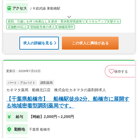
アクセス
ＪＲ総武線 東船橋駅
原則、引越しを伴う転勤なし
産休・育休取得実績有り
スキルアップ
駅チカ
店舗数30以上
登録販売者の求人
積極採用中
求人の詳細を見る
この求人に興味がある
更新日：2026年7月22日
保存する
パート・アルバイト
調剤薬局
カネマタ薬局 船橋北口店 株式会社カネマタの薬剤師求人
【千葉県船橋市】 船橋駅徒歩2分、船橋市に展開す
る地域密着型調剤薬局です。
給与
【時給】2,000円～2,200円
勤務地
千葉県 船橋市