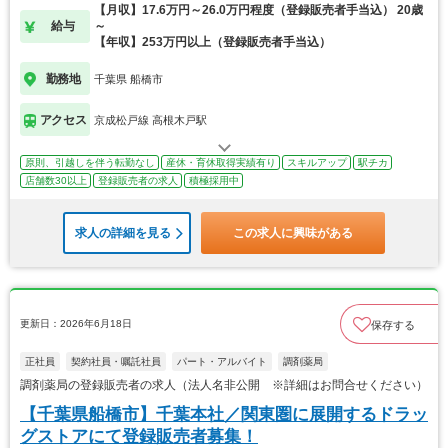
【月収】17.6万円～26.0万円程度（登録販売者手当込） 20歳
給与
～
【年収】253万円以上（登録販売者手当込）
勤務地
千葉県 船橋市
アクセス
京成松戸線 高根木戸駅
原則、引越しを伴う転勤なし
産休・育休取得実績有り
スキルアップ
駅チカ
店舗数30以上
登録販売者の求人
積極採用中
求人の詳細を見る
この求人に興味がある
更新日：2026年6月18日
保存する
正社員
契約社員・嘱託社員
パート・アルバイト
調剤薬局
調剤薬局の登録販売者の求人（法人名非公開 ※詳細はお問合せください）
【千葉県船橋市】千葉本社／関東圏に展開するドラッ
グストアにて登録販売者募集！