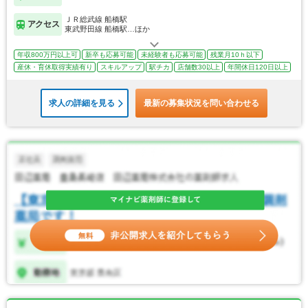
ＪＲ総武線 船橋駅
アクセス
東武野田線 船橋駅…ほか
年収800万円以上可
新卒も応募可能
未経験者も応募可能
残業月10ｈ以下
産休・育休取得実績有り
スキルアップ
駅チカ
店舗数30以上
年間休日120日以上
求人の詳細を見る
最新の募集状況を問い合わせる