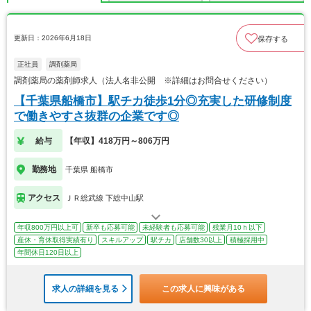
更新日：2026年6月18日
保存する
正社員
調剤薬局
調剤薬局の薬剤師求人（法人名非公開 ※詳細はお問合せください）
【千葉県船橋市】駅チカ徒歩1分◎充実した研修制度
で働きやすさ抜群の企業です◎
給与
【年収】418万円～806万円
勤務地
千葉県 船橋市
アクセス
ＪＲ総武線 下総中山駅
年収800万円以上可
新卒も応募可能
未経験者も応募可能
残業月10ｈ以下
産休・育休取得実績有り
スキルアップ
駅チカ
店舗数30以上
積極採用中
年間休日120日以上
求人の詳細を見る
この求人に興味がある