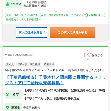
ＪＲ総武線 船橋駅
アクセス
東武野田線 船橋駅
原則、引越しを伴う転勤なし
産休・育休取得実績有り
スキルアップ
店舗数30以上
登録販売者の求人
積極採用中
求人の詳細を見る
この求人に興味がある
更新日：2026年6月18日
保存する
正社員
契約社員・嘱託社員
調剤薬局
調剤薬局の登録販売者の求人（法人名非公開 ※詳細はお問合せください）
【千葉県船橋市】千葉本社／関東圏に展開するドラッ
グストアにて登録販売者募集！
【月収】17.6万円～26.0万円程度（登録販売者手当込） 20歳
給与
～
【年収】253万円以上（登録販売者手当込）
勤務地
千葉県 船橋市