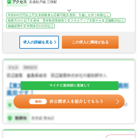
アクセス
京成松戸線 三咲駅
年収600万円以上可
未経験者も応募可能
原則、引越しを伴う転勤なし
残業月10ｈ以下
産休・育休取得実績有り
スキルアップ
駅チカ
店舗数30以上
積極採用中
年間休日120日以上
求人の詳細を見る
この求人に興味がある