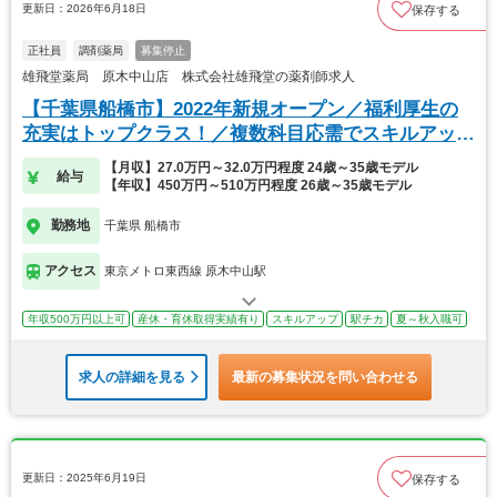
更新日：2026年6月18日
保存する
正社員
調剤薬局
募集停止
雄飛堂薬局 原木中山店 株式会社雄飛堂の薬剤師求人
【千葉県船橋市】2022年新規オープン／福利厚生の
充実はトップクラス！／複数科目応需でスキルアップ
◎
【月収】27.0万円～32.0万円程度 24歳～35歳モデル
給与
【年収】450万円～510万円程度 26歳～35歳モデル
勤務地
千葉県 船橋市
アクセス
東京メトロ東西線 原木中山駅
年収500万円以上可
産休・育休取得実績有り
スキルアップ
駅チカ
夏～秋入職可
求人の詳細を見る
最新の募集状況を問い合わせる
更新日：2025年6月19日
保存する