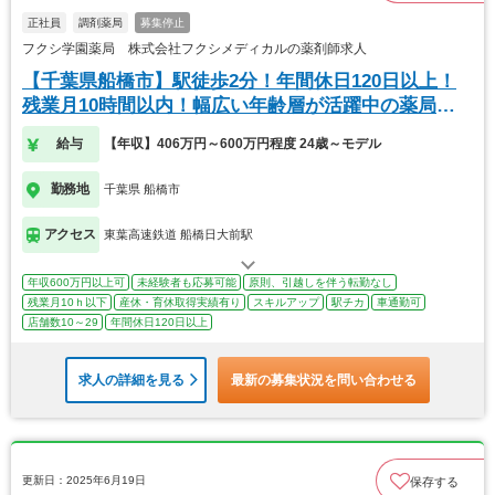
正社員
調剤薬局
募集停止
フクシ学園薬局 株式会社フクシメディカルの薬剤師求人
【千葉県船橋市】駅徒歩2分！年間休日120日以上！
残業月10時間以内！幅広い年齢層が活躍中の薬局で
す
給与
【年収】406万円～600万円程度 24歳～モデル
勤務地
千葉県 船橋市
アクセス
東葉高速鉄道 船橋日大前駅
年収600万円以上可
未経験者も応募可能
原則、引越しを伴う転勤なし
残業月10ｈ以下
産休・育休取得実績有り
スキルアップ
駅チカ
車通勤可
店舗数10～29
年間休日120日以上
求人の詳細を見る
最新の募集状況を問い合わせる
更新日：2025年6月19日
保存する