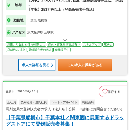
【月収】17.6万円～26.0万円程度（登録販売者手当込） 20歳
給与
～
【年収】253万円以上（登録販売者手当込）
勤務地
千葉県 船橋市
アクセス
京成松戸線 三咲駅
原則、引越しを伴う転勤なし
産休・育休取得実績有り
スキルアップ
駅チカ
店舗数30以上
登録販売者の求人
積極採用中
求人の詳細を見る
この求人に興味がある
更新日：2026年6月18日
保存する
正社員
契約社員・嘱託社員
パート・アルバイト
調剤薬局
調剤薬局の登録販売者の求人（法人名非公開 ※詳細はお問合せください）
【千葉県船橋市】千葉本社／関東圏に展開するドラッ
グストアにて登録販売者募集！