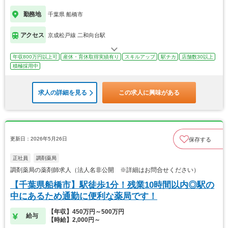
勤務地
千葉県 船橋市
アクセス
京成松戸線 二和向台駅
年収800万円以上可
産休・育休取得実績有り
スキルアップ
駅チカ
店舗数30以上
積極採用中
求人の詳細を見る
この求人に興味がある
更新日：2026年5月26日
保存する
正社員
調剤薬局
調剤薬局の薬剤師求人（法人名非公開 ※詳細はお問合せください）
【千葉県船橋市】駅徒歩1分！残業10時間以内◎駅の
中にあるため通勤に便利な薬局です！
【年収】450万円～500万円
給与
【時給】2,000円～