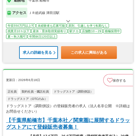
勤務地
千葉県 船橋市
アクセス
ＪＲ総武線 津田沼駅
年収550万円以上可
未経験者も応募可能
原則、引越しを伴う転勤なし
残業月10ｈ以下
産休・育休取得実績有り
駅チカ
店舗数10～29
積極採用中
夏～秋入職可
年間休日120日以上
求人の詳細を見る
この求人に興味がある
更新日：2026年6月18日
保存する
正社員
契約社員・嘱託社員
ドラッグストア（調剤併設）
ドラッグストア（OTCのみ）
ドラッグストア（調剤併設）の登録販売者の求人（法人名非公開 ※詳細は
お問合せください）
【千葉県船橋市】千葉本社／関東圏に展開するドラッ
グストアにて登録販売者募集！