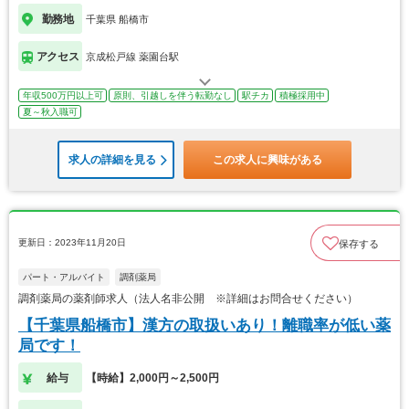
勤務地
千葉県 船橋市
アクセス
京成松戸線 薬園台駅
年収500万円以上可
原則、引越しを伴う転勤なし
駅チカ
積極採用中
夏～秋入職可
求人の詳細を見る
この求人に興味がある
更新日：2023年11月20日
保存する
パート・アルバイト
調剤薬局
調剤薬局の薬剤師求人（法人名非公開 ※詳細はお問合せください）
【千葉県船橋市】漢方の取扱いあり！離職率が低い薬
局です！
給与
【時給】2,000円～2,500円