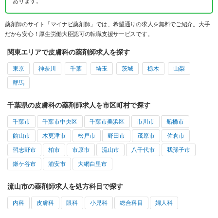
あります。
薬剤師のサイト「マイナビ薬剤師」では、希望通りの求人を無料でご紹介。大手
だから安心！厚生労働大臣認可の転職支援サービスです。
関東エリアで皮膚科の薬剤師求人を探す
東京
神奈川
千葉
埼玉
茨城
栃木
山梨
群馬
千葉県の皮膚科の薬剤師求人を市区町村で探す
千葉市
千葉市中央区
千葉市美浜区
市川市
船橋市
館山市
木更津市
松戸市
野田市
茂原市
佐倉市
習志野市
柏市
市原市
流山市
八千代市
我孫子市
鎌ケ谷市
浦安市
大網白里市
流山市の薬剤師求人を処方科目で探す
内科
皮膚科
眼科
小児科
総合科目
婦人科