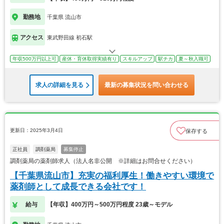
勤務地
千葉県 流山市
アクセス
東武野田線 初石駅
年収500万円以上可
産休・育休取得実績有り
スキルアップ
駅チカ
夏～秋入職可
求人の詳細を見る
最新の募集状況を問い合わせる
更新日：2025年3月4日
保存する
正社員
調剤薬局
募集停止
調剤薬局の薬剤師求人（法人名非公開 ※詳細はお問合せください）
【千葉県流山市】充実の福利厚生！働きやすい環境で
薬剤師として成長できる会社です！
給与
【年収】400万円～500万円程度 23歳～モデル