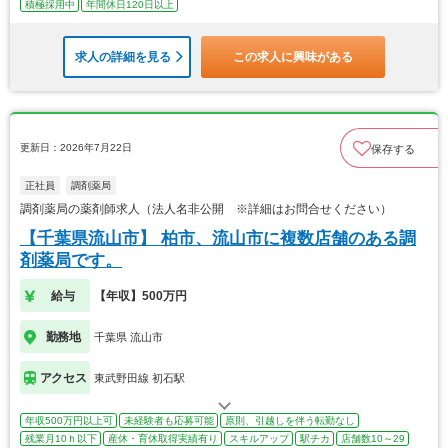
積極採用中
年間休日120日以上
求人の詳細を見る
この求人に興味がある
更新日：2026年7月22日
保存する
正社員
調剤薬局
調剤薬局の薬剤師求人（法人名非公開 ※詳細はお問合せください）
【千葉県流山市】 柏市、流山市に複数店舗のある調
剤薬局です。
給与
【年収】500万円
勤務地
千葉県 流山市
アクセス
東武野田線 初石駅
年収500万円以上可
未経験者も応募可能
原則、引越しを伴う転勤なし
残業月10ｈ以下
産休・育休取得実績有り
スキルアップ
駅チカ
店舗数10～29