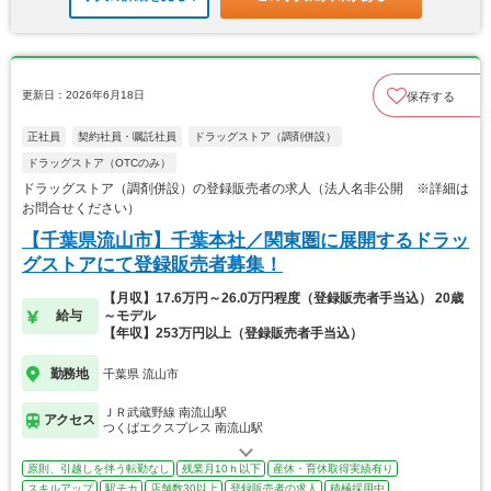
更新日：2026年6月18日
保存する
正社員
契約社員・嘱託社員
ドラッグストア（調剤併設）
ドラッグストア（OTCのみ）
ドラッグストア（調剤併設）の登録販売者の求人（法人名非公開 ※詳細は
お問合せください）
【千葉県流山市】千葉本社／関東圏に展開するドラッ
グストアにて登録販売者募集！
【月収】17.6万円～26.0万円程度（登録販売者手当込） 20歳
給与
～モデル
【年収】253万円以上（登録販売者手当込）
勤務地
千葉県 流山市
ＪＲ武蔵野線 南流山駅
アクセス
つくばエクスプレス 南流山駅
原則、引越しを伴う転勤なし
残業月10ｈ以下
産休・育休取得実績有り
スキルアップ
駅チカ
店舗数30以上
登録販売者の求人
積極採用中