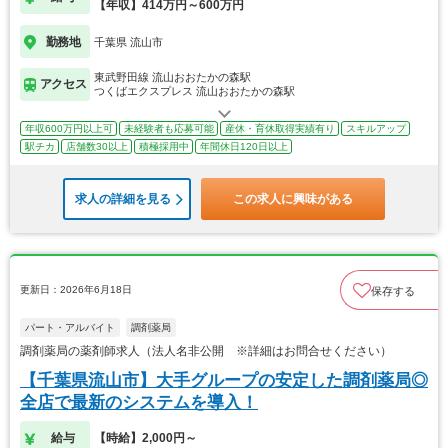
【年収】414万円～600万円
勤務地
千葉県 流山市
東武野田線 流山おおたかの森駅
アクセス
つくばエクスプレス 流山おおたかの森駅
年収600万円以上可
未経験者も応募可能
産休・育休取得実績有り
スキルアップ
駅チカ
店舗数30以上
積極採用中
年間休日120日以上
求人の詳細を見る
この求人に興味がある
更新日：2026年6月18日
保存する
パート・アルバイト
調剤薬局
調剤薬局の薬剤師求人（法人名非公開 ※詳細はお問合せください）
【千葉県流山市】大手グループの安定した調剤薬局◎
全店で最新のシステムを導入！
給与
【時給】2,000円～