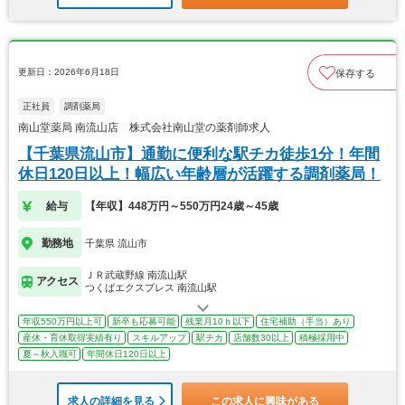
更新日：2026年6月18日
保存する
正社員
調剤薬局
南山堂薬局 南流山店 株式会社南山堂の薬剤師求人
【千葉県流山市】通勤に便利な駅チカ徒歩1分！年間
休日120日以上！幅広い年齢層が活躍する調剤薬局！
給与
【年収】448万円～550万円24歳～45歳
勤務地
千葉県 流山市
ＪＲ武蔵野線 南流山駅
アクセス
つくばエクスプレス 南流山駅
年収550万円以上可
新卒も応募可能
残業月10ｈ以下
住宅補助（手当）あり
産休・育休取得実績有り
スキルアップ
駅チカ
店舗数30以上
積極採用中
夏～秋入職可
年間休日120日以上
求人の詳細を見る
この求人に興味がある