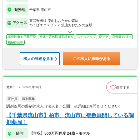
勤務地
千葉県 流山市
東武野田線 流山おおたかの森駅
アクセス
つくばエクスプレス 流山おおたかの森駅
未経験者も応募可能
産休・育休取得実績有り
スキルアップ
駅チカ
店舗数30以上
積極採用中
求人の詳細を見る
この求人に興味がある
更新日：2026年5月26日
保存する
正社員
調剤薬局
調剤薬局の薬剤師求人（法人名非公開 ※詳細はお問合せください）
【千葉県流山市】柏市、流山市に複数展開している調
剤薬局！
給与
【年収】500万円程度 24歳～モデル