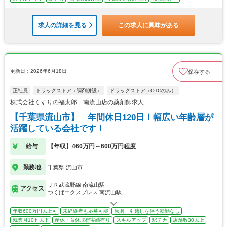
求人の詳細を見る
この求人に興味がある
更新日：2026年6月18日
保存する
正社員
ドラッグストア（調剤併設）
ドラッグストア（OTCのみ）
株式会社くすりの福太郎 南流山店の薬剤師求人
【千葉県流山市】 年間休日120日！幅広い年齢層が
活躍している会社です！
給与
【年収】460万円～600万円程度
勤務地
千葉県 流山市
ＪＲ武蔵野線 南流山駅
アクセス
つくばエクスプレス 南流山駅
年収600万円以上可
未経験者も応募可能
原則、引越しを伴う転勤なし
残業月10ｈ以下
産休・育休取得実績有り
スキルアップ
駅チカ
店舗数30以上