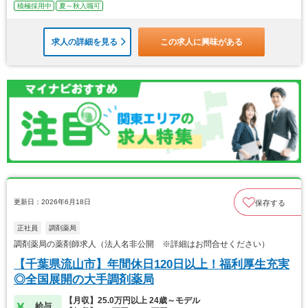
積極採用中
夏～秋入職可
求人の詳細を見る
この求人に興味がある
更新日：2026年6月18日
保存する
正社員
調剤薬局
調剤薬局の薬剤師求人（法人名非公開 ※詳細はお問合せください）
【千葉県流山市】年間休日120日以上！福利厚生充実
◎全国展開の大手調剤薬局
【月収】25.0万円以上 24歳～モデル
給与