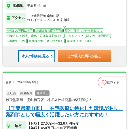
勤務地
千葉県 流山市
ＪＲ武蔵野線 南流山駅
アクセス
つくばエクスプレス 南流山駅
年収500万円以上可
未経験者も応募可能
原則、引越しを伴う転勤なし
残業月10ｈ以下
産休・育休取得実績有り
スキルアップ
駅チカ
車通勤可
店舗数10～29
積極採用中
夏～秋入職可
年間休日120日以上
求人の詳細を見る
この求人に興味がある
更新日：2026年6月18日
保存する
正社員
調剤薬局
募集停止
雄飛堂薬局 流山初石店 株式会社雄飛堂の薬剤師求人
【千葉県流山市】 在宅医療に特化した環境があり、
薬剤師として幅広く活躍したい方におすすめ！
【月収】27.0万円～32.0万円程度
給与
【年収】450万円～510万円程度