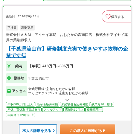
更新日：2026年6月18日
保存する
正社員
調剤薬局
株式会社Ａ＆Ｍ アイセイ薬局 おおたかの森南口店 株式会社アイセイ薬
局の薬剤師求人
【千葉県流山市】研修制度充実で働きやすさ抜群の企
業です◎
給与
【年収】418万円～806万円
勤務地
千葉県 流山市
東武野田線 流山おおたかの森駅
アクセス
つくばエクスプレス 流山おおたかの森駅
年収800万円以上可
新卒も応募可能
未経験者も応募可能
残業月10ｈ以下
産休・育休取得実績有り
スキルアップ
店舗数30以上
積極採用中
年間休日120日以上
求人の詳細を見る
この求人に興味がある