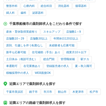
整形外科
心療内科
総合科目
消化器科
循環器科
婦人科
歯科
泌尿器科
千葉県船橋市の薬剤師求人をこだわり条件で探す
産休・育休取得実績有り
スキルアップ
店舗数1～9
店舗数10～29
店舗数30以上
年間休日120日以上
原則、引越しを伴う転勤なし
未経験者も応募可能
新卒も応募可能
住宅補助（手当）あり
残業月10ｈ以下
土日休み（相談可含む）
総合門前
管理職候補
駅チカ
車通勤可
在宅業務あり
登録販売者の求人
夏～秋入職可
積極採用中の求人
WEB面接OK
近隣エリアで薬剤師求人を探す
千葉市美浜区
銚子市
市川市
館山市
木更津市
松戸市
近隣エリアの路線で薬剤師求人を探す