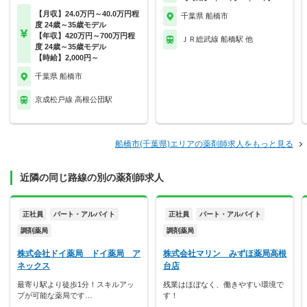
【月収】24.0万円～40.0万円程
千葉県 船橋市
度 24歳～35歳モデル
【年収】420万円～700万円程
ＪＲ総武線 船橋駅 他
度 24歳～35歳モデル
【時給】2,000円～
千葉県 船橋市
京成松戸線 高根公団駅
船橋市(千葉県)エリアの薬剤師求人をもっと見る
近隣の同じ路線の別の薬剤師求人
正社員
パート・アルバイト
正社員
パート・アルバイト
調剤薬局
調剤薬局
株式会社ドイ薬局 ドイ薬局 ア
株式会社マリン みずほ薬局高根
ネックス
台店
最寄り駅より徒歩1分！スキルアッ
残業はほぼなく、働きやすい環境で
プが可能な薬局です…
す！