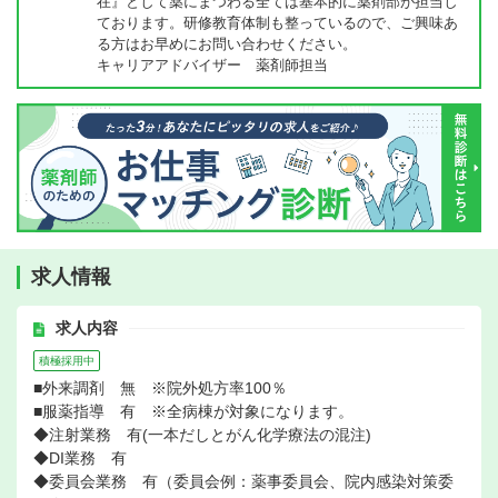
在』として薬にまつわる全ては基本的に薬剤部が担当し
ております。研修教育体制も整っているので、ご興味あ
る方はお早めにお問い合わせください。
キャリアアドバイザー 薬剤師担当
求人情報
求人内容
積極採用中
■外来調剤 無 ※院外処方率100％
■服薬指導 有 ※全病棟が対象になります。
◆注射業務 有(一本だしとがん化学療法の混注)
◆DI業務 有
◆委員会業務 有（委員会例：薬事委員会、院内感染対策委