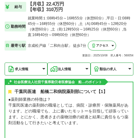
【月収】22.4万円
給与
【年収】310万円
就業時間１:08時45分～16時55分（休憩60分）,平日・日:08時
45分～16時55分（休憩60分）,土（A):06時45分～12時20分
勤務時間
（休憩60分）,土（B):12時50分～16時25分（休憩60分）,当
直:16時40分～09時00分（休憩60分）
最寄り駅
京成松戸線「二和向台駅」 徒歩7分
アクセス
更新日：2025/10/08 求人番号：560054
求人情報
法人情報
類似の求人
社会医療法人社団千葉県勤労者医療協会 船…のポイント
千葉民医連 船橋二和病院薬剤部について【1】
●薬剤師業務の特徴は？
千葉民医連の薬剤師の職場としては、病院・診療所・保険薬局があ
ります。どの職場でも、上に書いたモットーを目指して頑張ってい
ます。とにかく、患者さまの薬物治療の経過と結果に責任をもつ薬
剤活動をして行きたいと考えています。