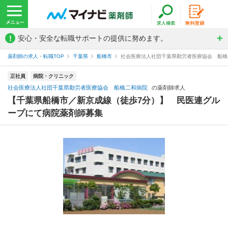
!
安心・安全な転職サポートの提供に努めます。
薬剤師の求人・転職TOP
千葉県
船橋市
社会医療法人社団千葉県勤労者医療協会 船橋
正社員
病院・クリニック
社会医療法人社団千葉県勤労者医療協会 船橋二和病院
の薬剤師求人
【千葉県船橋市／新京成線（徒歩7分）】 民医連グル
ープにて病院薬剤師募集