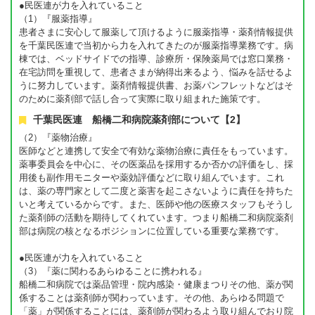
●民医連が力を入れていること
（1）『服薬指導』
患者さまに安心して服薬して頂けるように服薬指導・薬剤情報提供
を千葉民医連で当初から力を入れてきたのが服薬指導業務です。病
棟では、ベッドサイドでの指導、診療所・保険薬局では窓口業務・
在宅訪問を重視して、患者さまが納得出来るよう、悩みを話せるよ
うに努力しています。薬剤情報提供書、お薬パンフレットなどはそ
のために薬剤部で話し合って実際に取り組まれた施策です。
千葉民医連 船橋二和病院薬剤部について【2】
（2）『薬物治療』
医師などと連携して安全で有効な薬物治療に責任をもっています。
薬事委員会を中心に、その医薬品を採用するか否かの評価をし、採
用後も副作用モニターや薬効評価などに取り組んでいます。これ
は、薬の専門家として二度と薬害を起こさないように責任を持ちた
いと考えているからです。また、医師や他の医療スタッフもそうし
た薬剤師の活動を期待してくれています。つまり船橋二和病院薬剤
部は病院の核となるポジションに位置している重要な業務です。
●民医連が力を入れていること
（3）『薬に関わるあらゆることに携われる』
船橋二和病院では薬品管理・院内感染・健康まつりその他、薬が関
係することは薬剤師が関わっています。その他、あらゆる問題で
「薬」が関係することには、薬剤師が関わるよう取り組んでおり院