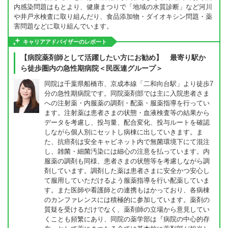
内感染問題はもとより、健康まつりで「地域の水質診断」など河川
や井戸水検査に取り組んだり、食品添加物・ダイオキシン問題・薬
害問題などに取り組んでいます。
キャリアアドバイザーのレポート
【病院薬剤師として活躍したい方にお勧め】 最寄り駅か
ら徒歩圏内の急性期病院＜民医連グループ＞
同院は千葉県船橋市、京成本線「二和向台駅」より徒歩7
分の急性期病院です。同院薬剤部では主に入院患者さま
への注射薬・内服薬の調剤・配薬・服薬指導を行ってい
ます。注射薬は患者さまの状態・血液検査等の結果から
データを考慮し、投与量、配合変化、投与ルートを確認
しながら個人別にセットし病棟に出していきます。ま
た、抗癌剤は安全キャビネット内で無菌環境下にて混注
し、雑菌・細菌汚染には細心の注意を払っています。内
服薬の調剤も同様、患者さまの状態等を考慮しながら調
剤しています。調剤した薬は患者さまに安全かつ安心し
て服用していただけるよう服薬指導を行い配薬していま
す。また医師や看護師との連携もはかっており、各病棟
のカンファレンスには積極的に参加しています。薬剤の
質疑を受けるだけでなく、薬剤師の立場から意見してい
くことも頻繁にあり、同院の薬学部は『病院の中心的存