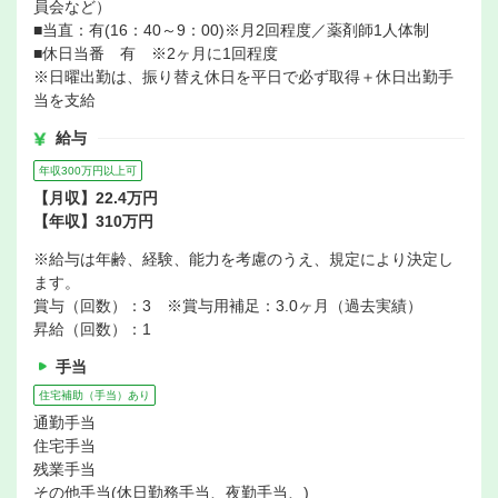
員会など）
■当直：有(16：40～9：00)※月2回程度／薬剤師1人体制
■休日当番 有 ※2ヶ月に1回程度
※日曜出勤は、振り替え休日を平日で必ず取得＋休日出勤手
当を支給
給与
年収300万円以上可
【月収】22.4万円
【年収】310万円
※給与は年齢、経験、能力を考慮のうえ、規定により決定し
ます。
賞与（回数）：3 ※賞与用補足：3.0ヶ月（過去実績）
昇給（回数）：1
手当
住宅補助（手当）あり
通勤手当
住宅手当
残業手当
その他手当(休日勤務手当、夜勤手当、)