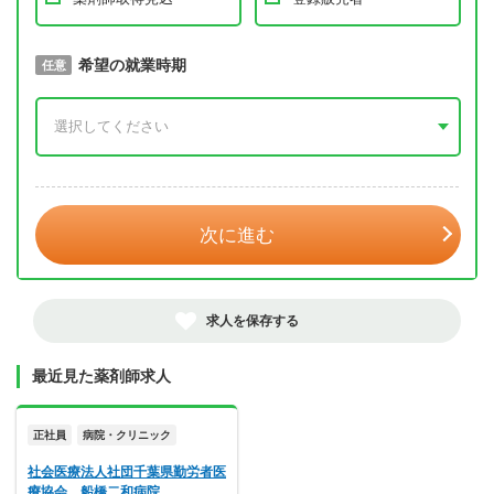
取得予定年
希望の就業時期
必須
任意
年 3月
次に進む
求人を保存する
最近見た薬剤師求人
正社員
病院・クリニック
社会医療法人社団千葉県勤労者医
療協会 船橋二和病院