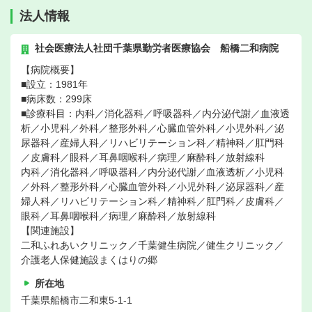
法人情報
社会医療法人社団千葉県勤労者医療協会 船橋二和病院
【病院概要】
■設立：1981年
■病床数：299床
■診療科目：内科／消化器科／呼吸器科／内分泌代謝／血液透
析／小児科／外科／整形外科／心臓血管外科／小児外科／泌
尿器科／産婦人科／リハビリテーション科／精神科／肛門科
／皮膚科／眼科／耳鼻咽喉科／病理／麻酔科／放射線科
内科／消化器科／呼吸器科／内分泌代謝／血液透析／小児科
／外科／整形外科／心臓血管外科／小児外科／泌尿器科／産
婦人科／リハビリテーション科／精神科／肛門科／皮膚科／
眼科／耳鼻咽喉科／病理／麻酔科／放射線科
【関連施設】
二和ふれあいクリニック／千葉健生病院／健生クリニック／
介護老人保健施設まくはりの郷
所在地
千葉県船橋市二和東5-1-1