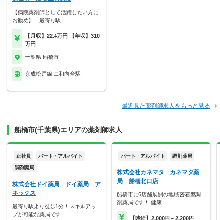
【病院薬剤師として活躍したい方に
お勧め】 最寄り駅…
【月収】22.4万円 【年収】310
万円
千葉県 船橋市
京成松戸線 二和向台駅
最近見た薬剤師求人をもっと見る
船橋市(千葉県)エリアの薬剤師求人
正社員
パート・アルバイト
パート・アルバイト
調剤薬局
調剤薬局
株式会社カネマタ カネマタ薬
局 船橋北口店
株式会社ドイ薬局 ドイ薬局 ア
ネックス
船橋市に6店舗展開の地域密着型調
剤薬局です！ 健康…
最寄り駅より徒歩1分！スキルアッ
プが可能な薬局です…
【時給】2,000円～2,200円