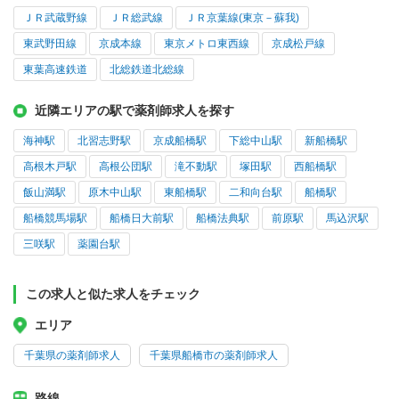
ＪＲ武蔵野線
ＪＲ総武線
ＪＲ京葉線(東京－蘇我)
東武野田線
京成本線
東京メトロ東西線
京成松戸線
東葉高速鉄道
北総鉄道北総線
近隣エリアの駅で薬剤師求人を探す
海神駅
北習志野駅
京成船橋駅
下総中山駅
新船橋駅
高根木戸駅
高根公団駅
滝不動駅
塚田駅
西船橋駅
飯山満駅
原木中山駅
東船橋駅
二和向台駅
船橋駅
船橋競馬場駅
船橋日大前駅
船橋法典駅
前原駅
馬込沢駅
三咲駅
薬園台駅
この求人と似た求人をチェック
エリア
千葉県の薬剤師求人
千葉県船橋市の薬剤師求人
路線