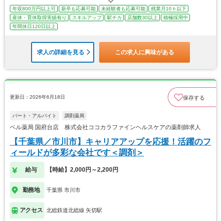
年収800万円以上可
新卒も応募可能
未経験者も応募可能
残業月10ｈ以下
産休・育休取得実績有り
スキルアップ
駅チカ
店舗数30以上
積極採用中
年間休日120日以上
求人の詳細を見る
この求人に興味がある
更新日：2026年6月18日
保存する
パート・アルバイト
調剤薬局
ベル薬局 国府台店 株式会社ココカラファインヘルスケアの薬剤師求人
【千葉県／市川市】キャリアアップを応援！活躍のフ
ィールドが多彩な会社です＜調剤＞
給与
【時給】2,000円～2,200円
勤務地
千葉県 市川市
アクセス
北総鉄道北総線 矢切駅