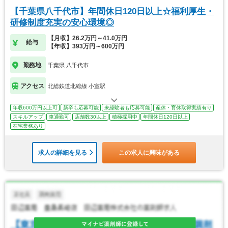
【千葉県八千代市】年間休日120日以上☆福利厚生・
研修制度充実の安心環境◎
【月収】26.2万円～41.0万円
給与
【年収】393万円～600万円
勤務地
千葉県 八千代市
アクセス
北総鉄道北総線 小室駅
年収600万円以上可
新卒も応募可能
未経験者も応募可能
産休・育休取得実績有り
スキルアップ
車通勤可
店舗数30以上
積極採用中
年間休日120日以上
在宅業務あり
求人の詳細を見る
この求人に興味がある