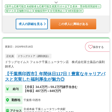
新卒も応募可能
未経験者も応募可能
残業月10ｈ以下
産休・育休取得実績有り
駅チカ
店舗数30以上
積極採用中
在宅業務あり
WEB面接OK
求人の詳細を見る
この求人に興味がある
更新日：2026年6月18日
保存する
正社員
ドラッグストア（調剤併設）
ドラッグセイムス フォルテ千葉ニュータウン店 株式会社富士薬品の薬剤
師求人
【千葉県印西市】年間休日117日！豊富なキャリアパ
スと充実した福利厚生が魅力◎
【月収】34.4万円～59.2万円諸手当含む
給与
【年収】487万円～849万円
勤務地
千葉県 印西市
京成本線 千葉ニュータウン中央駅
アクセス