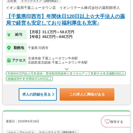
正社員
ドラッグストア（調剤併設）
イオン薬局千葉ニュータウン店 イオンリテール株式会社の薬剤師求人
【千葉県印西市】年間休日120日以上☆大手法人の薬
局で経営も安定しており福利厚生も充実♪
【月収】31.1万円～58.0万円
給与
【年収】492万円～846万円
勤務地
千葉県 印西市
京成本線 千葉ニュータウン中央駅
アクセス
北総鉄道北総線 千葉ニュータウン中央駅
年収800万円以上可
産休・育休取得実績有り
スキルアップ
駅チカ
店舗数30以上
積極採用中
年間休日120日以上
求人の詳細を見る
この求人に興味がある
更新日：2026年6月19日
保存する
パート・アルバイト
ドラッグストア（調剤併設）