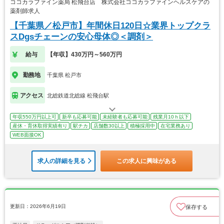
ココカラファイン薬局 松飛台店 株式会社ココカラファインヘルスケアの
薬剤師求人
【千葉県／松戸市】年間休日120日☆業界トップクラ
スDgsチェーンの安心母体◎＜調剤＞
給与
【年収】430万円～560万円
勤務地
千葉県 松戸市
アクセス
北総鉄道北総線 松飛台駅
年収550万円以上可
新卒も応募可能
未経験者も応募可能
残業月10ｈ以下
産休・育休取得実績有り
駅チカ
店舗数30以上
積極採用中
在宅業務あり
WEB面接OK
求人の詳細を見る
この求人に興味がある
更新日：2026年6月19日
保存する