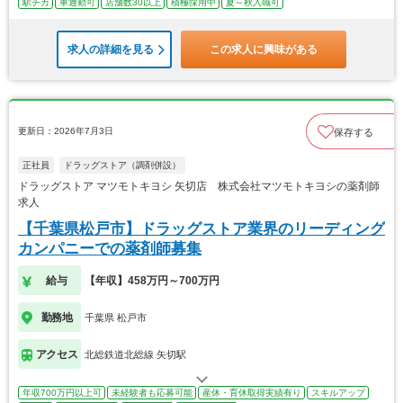
駅チカ
車通勤可
店舗数30以上
積極採用中
夏～秋入職可
求人の詳細を見る
この求人に興味がある
更新日：2026年7月3日
保存する
正社員
ドラッグストア（調剤併設）
ドラッグストア マツモトキヨシ 矢切店 株式会社マツモトキヨシの薬剤師
求人
【千葉県松戸市】ドラッグストア業界のリーディング
カンパニーでの薬剤師募集
給与
【年収】458万円～700万円
勤務地
千葉県 松戸市
アクセス
北総鉄道北総線 矢切駅
年収700万円以上可
未経験者も応募可能
産休・育休取得実績有り
スキルアップ