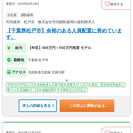
更新日：2024年9月18日
保存する
正社員
調剤薬局
竹内薬局 松戸店 株式会社竹内調剤薬局の薬剤師求人
【千葉県松戸市】余裕のある人員配置に努めていま
す。
給与
【年収】400万円～550万円程度 モデル
勤務地
千葉県 松戸市
アクセス
北総鉄道北総線 北国分駅
年収550万円以上可
未経験者も応募可能
残業月10ｈ以下
産休・育休取得実績有り
駅チカ
店舗数10～29
積極採用中
年間休日120日以上
求人の詳細を見る
この求人に興味がある
更新日：2024年12月24日