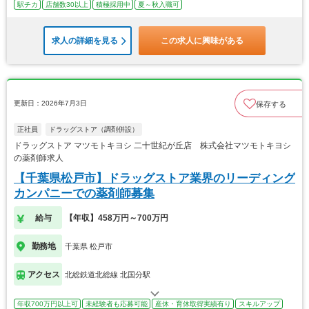
駅チカ
店舗数30以上
積極採用中
夏～秋入職可
求人の詳細を見る
この求人に興味がある
更新日：2026年7月3日
保存する
正社員
ドラッグストア（調剤併設）
ドラッグストア マツモトキヨシ 二十世紀が丘店 株式会社マツモトキヨシ
の薬剤師求人
【千葉県松戸市】ドラッグストア業界のリーディング
カンパニーでの薬剤師募集
給与
【年収】458万円～700万円
勤務地
千葉県 松戸市
アクセス
北総鉄道北総線 北国分駅
年収700万円以上可
未経験者も応募可能
産休・育休取得実績有り
スキルアップ