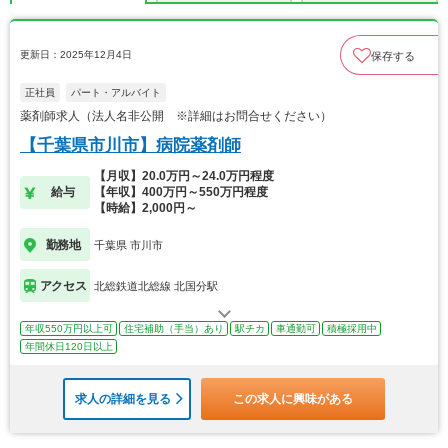
更新日：2025年12月4日
保存する
正社員
パート・アルバイト
薬剤師求人（法人名非公開 ※詳細はお問合せください）
【千葉県市川市】病院薬剤師
【月収】20.0万円～24.0万円程度
給与
【年収】400万円～550万円程度
【時給】2,000円～
勤務地
千葉県 市川市
アクセス
北総鉄道北総線 北国分駅
年収550万円以上可
住宅補助（手当）あり
駅チカ
車通勤可
積極採用中
年間休日120日以上
求人の詳細を見る
この求人に興味がある