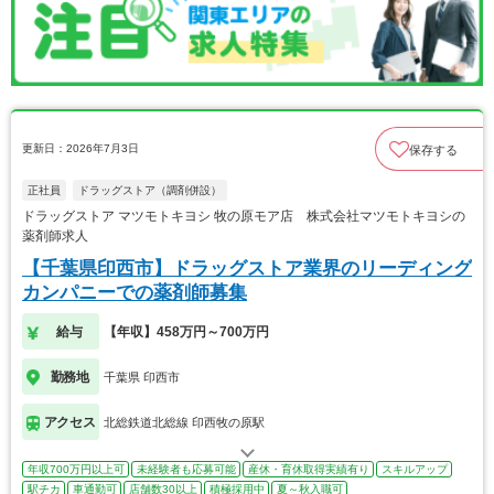
更新日：2026年7月3日
保存する
正社員
ドラッグストア（調剤併設）
ドラッグストア マツモトキヨシ 牧の原モア店 株式会社マツモトキヨシの
薬剤師求人
【千葉県印西市】ドラッグストア業界のリーディング
カンパニーでの薬剤師募集
給与
【年収】458万円～700万円
勤務地
千葉県 印西市
アクセス
北総鉄道北総線 印西牧の原駅
年収700万円以上可
未経験者も応募可能
産休・育休取得実績有り
スキルアップ
駅チカ
車通勤可
店舗数30以上
積極採用中
夏～秋入職可