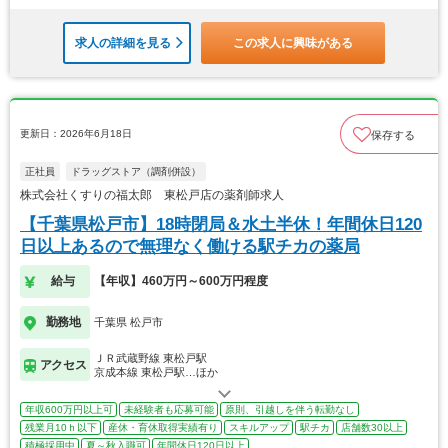
求人の詳細を見る
この求人に興味がある
更新日：2026年6月18日
保存する
正社員
ドラッグストア（調剤併設）
株式会社くすりの福太郎 東松戸店の薬剤師求人
【千葉県松戸市】18時閉局＆水土半休！年間休日120
日以上あるので無理なく働ける駅チカの薬局
給与
【年収】460万円～600万円程度
勤務地
千葉県 松戸市
ＪＲ武蔵野線 東松戸駅
アクセス
京成本線 東松戸駅…ほか
年収600万円以上可
未経験者も応募可能
原則、引越しを伴う転勤なし
残業月10ｈ以下
産休・育休取得実績有り
スキルアップ
駅チカ
店舗数30以上
積極採用中
夏～秋入職可
年間休日120日以上