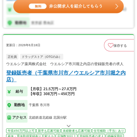
更新日：2026年6月18日
保存する
正社員
ドラッグストア（OTCのみ）
ウエルシア薬局株式会社 ウエルシア市川堀之内店の登録販売者の求人
登録販売者（千葉県市川市／ウエルシア市川堀之内
店）
【月収】21.5万円～27.0万円
給与
【年収】308万円～450万円
勤務地
千葉県 市川市
アクセス
北総鉄道北総線 北国分駅
年収450万円以上可
新卒も応募可能
未経験者も応募可能
住宅補助（手当）あり
産休・育休取得実績有り
駅チカ
店舗数30以上
登録販売者の求人
積極採用中