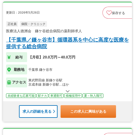
更新日：2026年5月26日
保存する
正社員
病院・クリニック
医療法人徳洲会 鎌ケ谷総合病院の薬剤師求人
【千葉県／鎌ヶ谷市】循環器系を中心に高度な医療を
提供する総合病院
給与
【月収】20.0万円～40.0万円
勤務地
千葉県 鎌ケ谷市
東武野田線 新鎌ケ谷駅
アクセス
京成本線 新鎌ケ谷駅…ほか
未経験者も応募可能
駅チカ
車通勤可
積極採用中
夏～秋入職可
求人の詳細を見る
この求人に興味がある