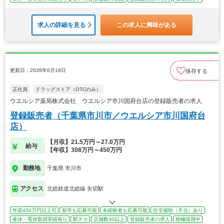
求人の詳細を見る
この求人に興味がある
更新日：2026年6月18日
保存する
正社員
ドラッグストア（OTCのみ）
ウエルシア薬局株式会社 ウエルシア市川国府台店の登録販売者の求人
登録販売者（千葉県市川市／ウエルシア市川国府台
店）
【月収】21.5万円～27.0万円
給与
【年収】308万円～450万円
勤務地
千葉県 市川市
アクセス
北総鉄道北総線 矢切駅
年収450万円以上可
新卒も応募可能
未経験者も応募可能
住宅補助（手当）あり
産休・育休取得実績有り
駅チカ
店舗数30以上
登録販売者の求人
積極採用中