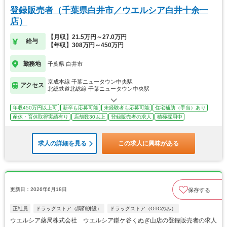
登録販売者（千葉県白井市／ウエルシア白井十余一
店）
【月収】21.5万円～27.0万円
給与
【年収】308万円～450万円
勤務地
千葉県 白井市
京成本線 千葉ニュータウン中央駅
アクセス
北総鉄道北総線 千葉ニュータウン中央駅
年収450万円以上可
新卒も応募可能
未経験者も応募可能
住宅補助（手当）あり
産休・育休取得実績有り
店舗数30以上
登録販売者の求人
積極採用中
求人の詳細を見る
この求人に興味がある
更新日：2026年6月18日
保存する
正社員
ドラッグストア（調剤併設）
ドラッグストア（OTCのみ）
ウエルシア薬局株式会社 ウエルシア鎌ケ谷くぬぎ山店の登録販売者の求人