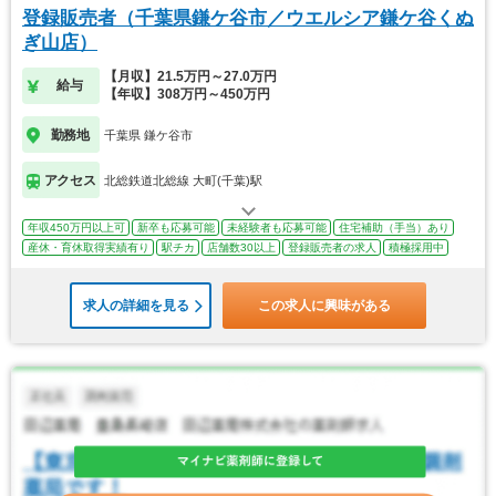
登録販売者（千葉県鎌ケ谷市／ウエルシア鎌ケ谷くぬ
ぎ山店）
【月収】21.5万円～27.0万円
給与
【年収】308万円～450万円
勤務地
千葉県 鎌ケ谷市
アクセス
北総鉄道北総線 大町(千葉)駅
年収450万円以上可
新卒も応募可能
未経験者も応募可能
住宅補助（手当）あり
産休・育休取得実績有り
駅チカ
店舗数30以上
登録販売者の求人
積極採用中
求人の詳細を見る
この求人に興味がある