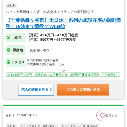
正社員
ハピシア薬局鎌ヶ谷店 株式会社エクラシアの薬剤師求人
【千葉県鎌ヶ谷市】土日休！系列の施設在宅の調剤業
務！18時まで勤務でWLB◎
【月収】41.6万円～47.8万円程度
給与
【年収】500万円～650万円程度
勤務地
千葉県 鎌ケ谷市
東武野田線 新鎌ケ谷駅
アクセス
京成本線 新鎌ケ谷駅…ほか
年収650万円以上可
残業月10ｈ以下
駅チカ
車通勤可
積極採用中
在宅業務あり
求人の詳細を見る
この求人に興味がある
更新日：2026年6月18日
保存する
正社員
ドラッグストア（調剤併設）
ドラッグストア（OTCのみ）