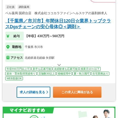
正社員
調剤薬局
ベル薬局 国府台店 株式会社ココカラファインヘルスケアの薬剤師求人
【千葉県／市川市】年間休日120日☆業界トップクラ
スDgsチェーンの安心母体◎＜調剤＞
給与
【年収】430万円～560万円
勤務地
千葉県 市川市
アクセス
北総鉄道北総線 矢切駅
年収550万円以上可
新卒も応募可能
未経験者も応募可能
残業月10ｈ以下
産休・育休取得実績有り
店舗数30以上
積極採用中
夏～秋入職可
在宅業務あり
WEB面接OK
求人の詳細を見る
この求人に興味がある