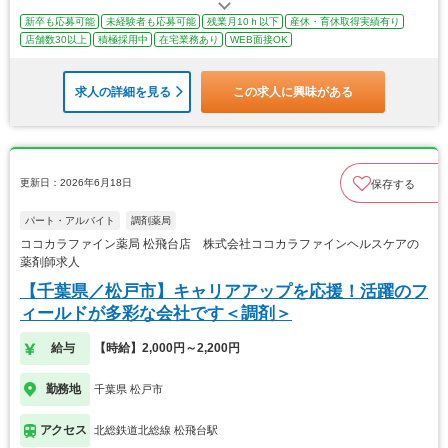
新卒も応募可能
未経験者も応募可能
残業月10ｈ以下
産休・育休取得実績有り
店舗数30以上
積極採用中
在宅業務あり
WEB面接OK
求人の詳細を見る
この求人に興味がある
更新日：2026年6月18日
保存する
パート・アルバイト
調剤薬局
ココカラファイン薬局 松飛台店 株式会社ココカラファインヘルスケアの
薬剤師求人
【千葉県／松戸市】キャリアアップを応援！活躍のフ
ィールドが多彩な会社です＜調剤＞
給与
【時給】2,000円～2,200円
勤務地
千葉県 松戸市
アクセス
北総鉄道北総線 松飛台駅