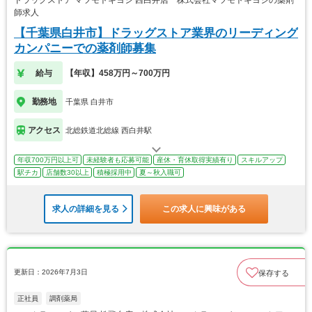
ドラッグストア マツモトキヨシ 西白井店 株式会社マツモトキヨシの薬剤
師求人
【千葉県白井市】ドラッグストア業界のリーディング
カンパニーでの薬剤師募集
給与
【年収】458万円～700万円
勤務地
千葉県 白井市
アクセス
北総鉄道北総線 西白井駅
年収700万円以上可
未経験者も応募可能
産休・育休取得実績有り
スキルアップ
駅チカ
店舗数30以上
積極採用中
夏～秋入職可
求人の詳細を見る
この求人に興味がある
更新日：2026年7月3日
保存する
正社員
調剤薬局