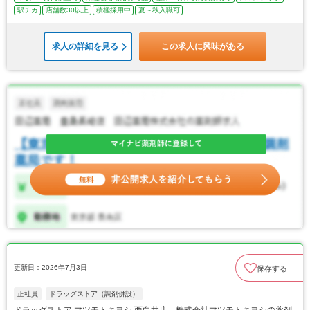
駅チカ
店舗数30以上
積極採用中
夏～秋入職可
求人の詳細を見る
この求人に興味がある
更新日：2026年7月3日
保存する
正社員
ドラッグストア（調剤併設）