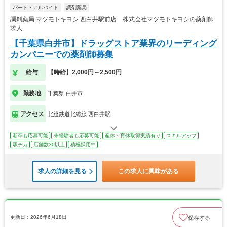
パート・アルバイト
調剤薬局
調剤薬局 マツモトキヨシ 西白井駅前店 株式会社マツモトキヨシの薬剤師
求人
【千葉県白井市】ドラッグストア業界のリーディング
カンパニーでの薬剤師募集
給与
【時給】2,000円～2,500円
勤務地
千葉県 白井市
アクセス
北総鉄道北総線 西白井駅
新卒も応募可能
未経験者も応募可能
産休・育休取得実績有り
スキルアップ
駅チカ
店舗数30以上
積極採用中
求人の詳細を見る
この求人に興味がある
更新日：2026年6月18日
保存する