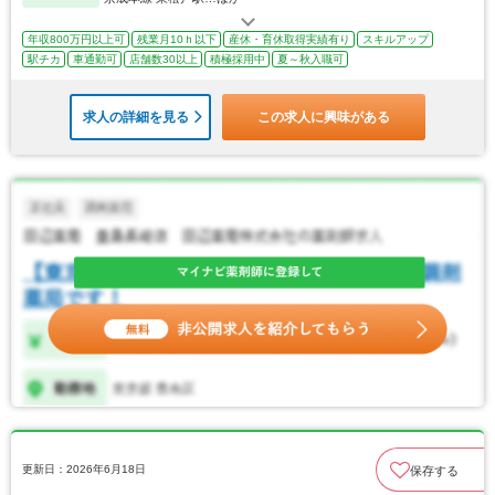
年収800万円以上可
残業月10ｈ以下
産休・育休取得実績有り
スキルアップ
駅チカ
車通勤可
店舗数30以上
積極採用中
夏～秋入職可
求人の詳細を見る
この求人に興味がある
更新日：2026年6月18日
保存する