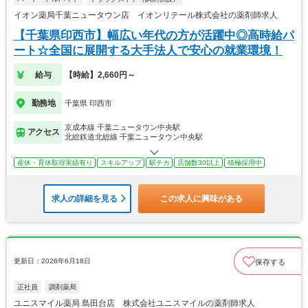
イオン薬局千葉ニュータウン店 イオンリテール株式会社の薬剤師求人
【千葉県印西市】幅広い年代の方が活躍中◎高時給パ
ート☆全国に展開する大手法人で安心の就業環境！
給与
【時給】2,660円～
勤務地
千葉県 印西市
京成本線 千葉ニュータウン中央駅
アクセス
北総鉄道北総線 千葉ニュータウン中央駅
産休・育休取得実績有り
スキルアップ
駅チカ
店舗数30以上
積極採用中
求人の詳細を見る
この求人に興味がある
更新日：2026年6月18日
保存する
正社員
調剤薬局
ユニスマイル薬局 島田台店 株式会社ユニスマイルの薬剤師求人