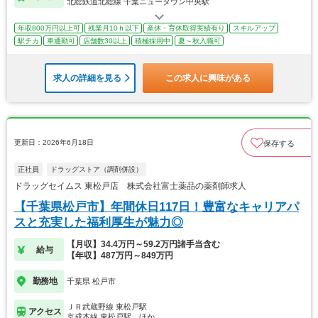
北総鉄道北総線 千葉ニュータウン中央駅
年収800万円以上可
残業月10ｈ以下
産休・育休取得実績有り
スキルアップ
駅チカ
車通勤可
店舗数30以上
積極採用中
夏～秋入職可
求人の詳細を見る
この求人に興味がある
更新日：2026年6月18日
保存する
正社員
ドラッグストア（調剤併設）
ドラッグセイムス 東松戸店 株式会社富士薬品の薬剤師求人
【千葉県松戸市】年間休日117日！豊富なキャリアパ
スと充実した福利厚生が魅力◎
【月収】34.4万円～59.2万円諸手当含む
給与
【年収】487万円～849万円
勤務地
千葉県 松戸市
ＪＲ武蔵野線 東松戸駅
アクセス
京成本線 東松戸駅…ほか