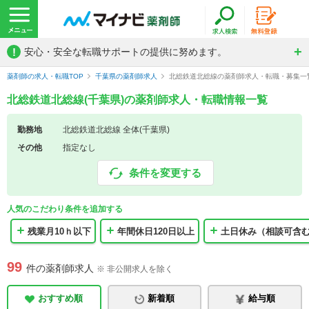
!
安心・安全な転職サポートの提供に努めます。
薬剤師の求人・転職TOP
千葉県の薬剤師求人
北総鉄道北総線の薬剤師求人・転職・募集一
北総鉄道北総線(千葉県)の薬剤師求人・転職情報一覧
勤務地
北総鉄道北総線 全体(千葉県)
その他
指定なし
条件を変更する
人気のこだわり条件を追加する
残業月10ｈ以下
年間休日120日以上
土日休み（相談可含
99
件の薬剤師求人
※ 非公開求人を除く
おすすめ順
新着順
給与順