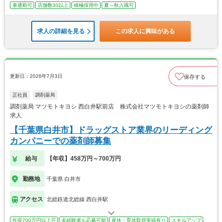
車通勤可
店舗数30以上
積極採用中
夏～秋入職可
求人の詳細を見る
この求人に興味がある
更新日：2026年7月3日
保存する
正社員
調剤薬局
調剤薬局 マツモトキヨシ 西白井駅前店 株式会社マツモトキヨシの薬剤師
求人
【千葉県白井市】ドラッグストア業界のリーディング
カンパニーでの薬剤師募集
給与
【年収】458万円～700万円
勤務地
千葉県 白井市
アクセス
北総鉄道北総線 西白井駅
年収700万円以上可
未経験者も応募可能
産休・育休取得実績有り
スキルアップ