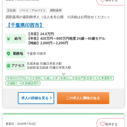
保存する
正社員
パート・アルバイト
調剤薬局
調剤薬局の薬剤師求人（法人名非公開 ※詳細はお問合せください）
【千葉県印西市】
【月収】24.0万円
給与
【年収】420万円～600万円程度 24歳～40歳モデル
【時給】2,000円～2,200円
勤務地
千葉県 印西市
京成本線 印旛日本医大駅
アクセス
北総鉄道北総線 印旛日本医大駅
年収600万円以上可
原則、引越しを伴う転勤なし
総合門前
駅チカ
車通勤可
店舗数1～9
積極採用中
求人の詳細を見る
この求人に興味がある
更新日：2026年7月4日
保存する