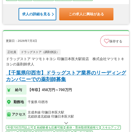
求人の詳細を見る
この求人に興味がある
更新日：2026年7月3日
保存する
正社員
ドラッグストア（調剤併設）
ドラッグストア マツモトキヨシ 印旛日本医大駅前店 株式会社マツモトキ
ヨシの薬剤師求人
【千葉県印西市】ドラッグストア業界のリーディング
カンパニーでの薬剤師募集
給与
【年収】458万円～700万円
勤務地
千葉県 印西市
京成本線 印旛日本医大駅
アクセス
北総鉄道北総線 印旛日本医大駅
年収700万円以上可
未経験者も応募可能
産休・育休取得実績有り
スキルアップ