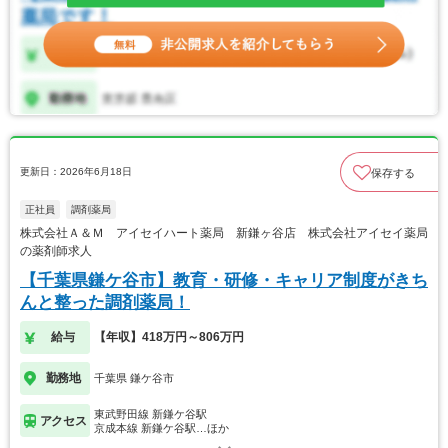
更新日：2026年6月18日
保存する
正社員
調剤薬局
株式会社Ａ＆Ｍ アイセイハート薬局 新鎌ヶ谷店 株式会社アイセイ薬局
の薬剤師求人
【千葉県鎌ケ谷市】教育・研修・キャリア制度がきち
んと整った調剤薬局！
給与
【年収】418万円～806万円
勤務地
千葉県 鎌ケ谷市
東武野田線 新鎌ケ谷駅
アクセス
京成本線 新鎌ケ谷駅…ほか