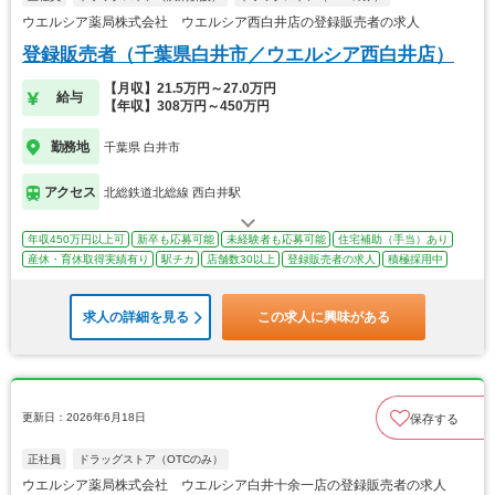
ウエルシア薬局株式会社 ウエルシア西白井店の登録販売者の求人
登録販売者（千葉県白井市／ウエルシア西白井店）
【月収】21.5万円～27.0万円
給与
【年収】308万円～450万円
勤務地
千葉県 白井市
アクセス
北総鉄道北総線 西白井駅
年収450万円以上可
新卒も応募可能
未経験者も応募可能
住宅補助（手当）あり
産休・育休取得実績有り
駅チカ
店舗数30以上
登録販売者の求人
積極採用中
求人の詳細を見る
この求人に興味がある
更新日：2026年6月18日
保存する
正社員
ドラッグストア（OTCのみ）
ウエルシア薬局株式会社 ウエルシア白井十余一店の登録販売者の求人