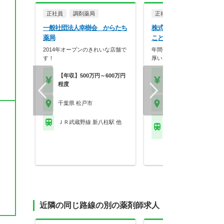
正社員
調剤薬局
正社員
調剤薬局
一般社団法人幸樹会 からたち
株式会社ことぶきメディ
薬局
ことぶき薬局 松戸店
2014年オープンのきれいな店舗で
年間休日123日＆有給消化9
す！
厚いフォロー体制…
【年収】500万円～600万円
【月収】30.0万円
程度
【年収】450万円～65
千葉県 松戸市
千葉県 松戸市
ＪＲ武蔵野線 新八柱駅 他
ＪＲ常磐線(上野－仙台)
松戸駅
近隣の同じ路線の別の薬剤師求人