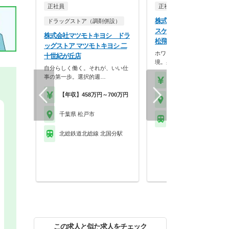
正社員
正社員
調剤薬局
株式会社ココカラファイン
ドラッグストア（調剤併設）
スケア ココカラファイン
株式会社マツモトキヨシ ドラ
松飛台店
ッグストア マツモトキヨシ 二
ホワイト500認定のクリーン
十世紀が丘店
境。身だしなみの自…
自分らしく働く。それが、いい仕
事の第一歩。選択的週…
【年収】430万円～56
【年収】458万円～700万円
千葉県 松戸市
千葉県 松戸市
北総鉄道北総線 松飛台
北総鉄道北総線 北国分駅
この求人と似た求人をチェック