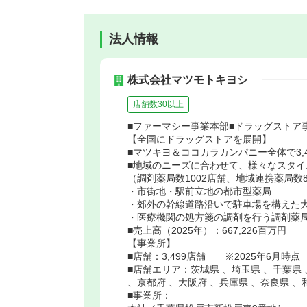
法人情報
株式会社マツモトキヨシ
店舗数30以上
■ファーマシー事業本部■ドラッグストア
【全国にドラッグストアを展開】
■マツキヨ＆ココカラカンパニー全体で3,49
■地域のニーズに合わせて、様々なスタイ
（調剤薬局数1002店舗、地域連携薬局数8
・市街地・駅前立地の都市型薬局
・郊外の幹線道路沿いで駐車場を構えた
・医療機関の処方箋の調剤を行う調剤薬
■売上高（2025年）：667,226百万円
【事業所】
■店舗：3,499店舗 ※2025年6月時点
■店舗エリア：茨城県 、埼玉県 、千葉県 
、京都府 、大阪府 、兵庫県 、奈良県 、
■事業所：