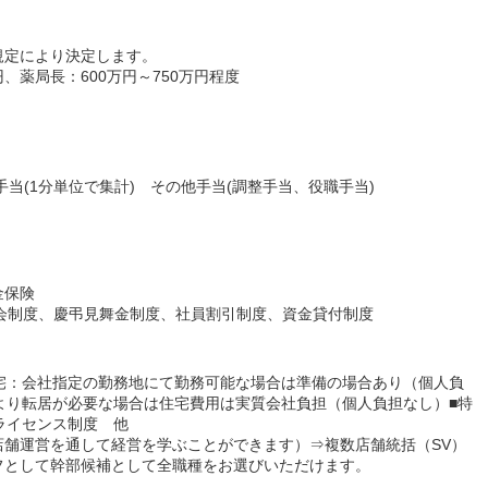
規定により決定します。
円、薬局長：600万円～750万円程度
手当(1分単位で集計) その他手当(調整手当、役職手当)
金保険
株会制度、慶弔見舞金制度、社員割引制度、資金貸付制度
宅：会社指定の勤務地にて勤務可能な場合は準備の場合あり（個人負
より転居が必要な場合は住宅費用は実質会社負担（個人負担なし）■特
ライセンス制度 他
店舗運営を通して経営を学ぶことができます）⇒複数店舗統括（SV）
フとして幹部候補として全職種をお選びいただけます。