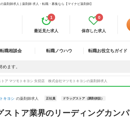
の薬剤師求人 | 薬剤師 求人・転職・募集なら【マイナビ薬剤師】
1
0
最近見た求人
保存した求人
転職相談会
転職ノウハウ
転職お役立ちガイド
努めます。
ストア マツモトキヨシ 矢切店 株式会社マツモトキヨシの薬剤師求人
トキヨシ
の薬剤師求人
正社員
ドラッグストア（調剤併設）
グストア業界のリーディングカンパ