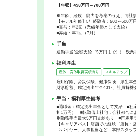
【年収】458万円～700万円
※年齢、経験、能力を考慮のうえ、同社
【モデル年俸】5年経験者：500～600万
■賞与：年2回（業績年俸として支給）
■昇給：年1回（7月）
手当
通勤手当(全額支給（5万円まで）) 残業
福利厚生
産休・育休取得実績有り
スキルアップ
雇用保険、労災保険、健康保険、厚生年
財形貯蓄、確定拠出年金401k、社員持
手当・福利厚生備考
■退職金：確定拠出年金として支給 ■社
担1万円） ■転勤借上社宅：会社都合に
別勤務手当最大5万円支給あり ■再雇用
【キャリアパス】店舗での経験（店長：
⇒バイヤー、人事担当など 本部スタッ