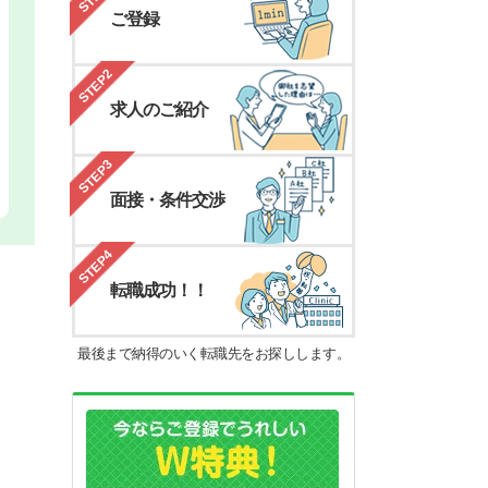
ご登録
STEP2
求人のご紹介
STEP3
面接・条件交渉
STEP4
転職成功！！
最後まで納得のいく転職先をお探しします。