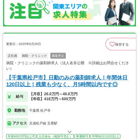
更新日：2025年6月26日
保存する
正社員
病院・クリニック
募集停止
病院・クリニックの薬剤師求人（法人名非公開 ※詳細はお問合せくださ
い）
【千葉県松戸市】日勤のみの薬剤師求人！年間休日
120日以上！残業も少なく、月5時間以内です◎
【月収】26.0万円～40.0万円
給与
【年収】418万円～600万円
勤務地
千葉県 松戸市
アクセス
京成松戸線 五香駅
年収600万円以上可
土日休み（相談可含む）
車通勤可
年間休日120日以上