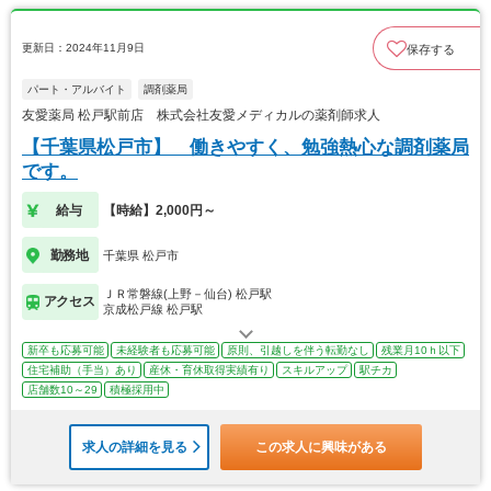
更新日：2024年11月9日
保存する
パート・アルバイト
調剤薬局
友愛薬局 松戸駅前店 株式会社友愛メディカルの薬剤師求人
【千葉県松戸市】 働きやすく、勉強熱心な調剤薬局
です。
給与
【時給】2,000円～
勤務地
千葉県 松戸市
ＪＲ常磐線(上野－仙台) 松戸駅
アクセス
京成松戸線 松戸駅
新卒も応募可能
未経験者も応募可能
原則、引越しを伴う転勤なし
残業月10ｈ以下
住宅補助（手当）あり
産休・育休取得実績有り
スキルアップ
駅チカ
店舗数10～29
積極採用中
求人の詳細を見る
この求人に興味がある