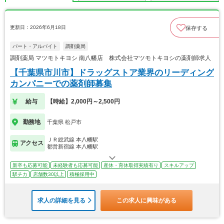
更新日：2026年6月18日
保存する
パート・アルバイト
調剤薬局
調剤薬局 マツモトキヨシ 南八幡店 株式会社マツモトキヨシの薬剤師求人
【千葉県市川市】ドラッグストア業界のリーディング
カンパニーでの薬剤師募集
給与
【時給】2,000円～2,500円
勤務地
千葉県 松戸市
ＪＲ総武線 本八幡駅
アクセス
都営新宿線 本八幡駅
新卒も応募可能
未経験者も応募可能
産休・育休取得実績有り
スキルアップ
駅チカ
店舗数30以上
積極採用中
求人の詳細を見る
この求人に興味がある