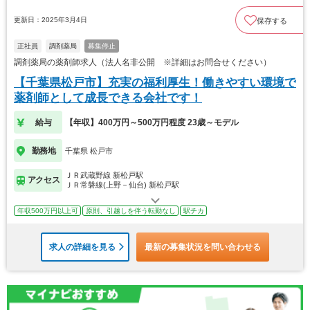
更新日：2025年3月4日
保存する
正社員
調剤薬局
募集停止
調剤薬局の薬剤師求人（法人名非公開 ※詳細はお問合せください）
【千葉県松戸市】充実の福利厚生！働きやすい環境で
薬剤師として成長できる会社です！
給与
【年収】400万円～500万円程度 23歳～モデル
勤務地
千葉県 松戸市
ＪＲ武蔵野線 新松戸駅
アクセス
ＪＲ常磐線(上野－仙台) 新松戸駅
年収500万円以上可
原則、引越しを伴う転勤なし
駅チカ
求人の詳細を見る
最新の募集状況を問い合わせる