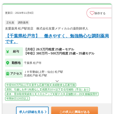
更新日：2024年11月9日
保存する
正社員
調剤薬局
友愛薬局 松戸駅前店 株式会社友愛メディカルの薬剤師求人
【千葉県松戸市】 働きやすく、勉強熱心な調剤薬局
です。
【月収】26.5万円程度 25歳～モデル
給与
【年収】380万円～500万円程度 25歳～35歳モデル
勤務地
千葉県 松戸市
ＪＲ常磐線(上野－仙台) 松戸駅
アクセス
京成松戸線 松戸駅
年収500万円以上可
新卒も応募可能
未経験者も応募可能
原則、引越しを伴う転勤なし
残業月10ｈ以下
住宅補助（手当）あり
産休・育休取得実績有り
スキルアップ
駅チカ
店舗数10～29
積極採用中
年間休日120日以上
求人の詳細を見る
この求人に興味がある