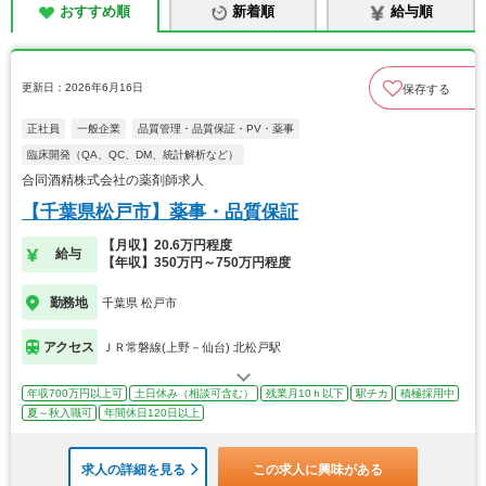
おすすめ順
新着順
給与順
更新日：2026年6月16日
保存する
正社員
一般企業
品質管理・品質保証・PV・薬事
臨床開発（QA、QC、DM、統計解析など）
合同酒精株式会社の薬剤師求人
【千葉県松戸市】薬事・品質保証
【月収】20.6万円程度
給与
【年収】350万円～750万円程度
勤務地
千葉県 松戸市
アクセス
ＪＲ常磐線(上野－仙台) 北松戸駅
年収700万円以上可
土日休み（相談可含む）
残業月10ｈ以下
駅チカ
積極採用中
夏～秋入職可
年間休日120日以上
求人の詳細を見る
この求人に興味がある