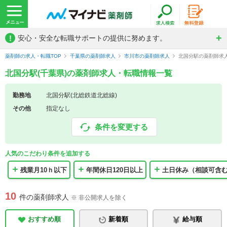
!
安心・安全な転職サポートの提供に努めます。
薬剤師の求人・転職TOP
千葉県の薬剤師求人
市川市の薬剤師求人
北国分駅の薬剤師求
北国分駅(千葉県)の薬剤師求人・転職情報一覧
勤務地
北国分駅(北総鉄道北総線)
その他
指定なし
条件を変更する
人気のこだわり条件を追加する
残業月10ｈ以下
年間休日120日以上
土日休み（相談可含
10
件の薬剤師求人
※ 非公開求人を除く
おすすめ順
新着順
給与順