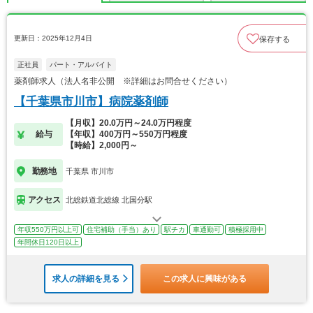
更新日：2025年12月4日
保存する
正社員
パート・アルバイト
薬剤師求人（法人名非公開 ※詳細はお問合せください）
【千葉県市川市】病院薬剤師
【月収】20.0万円～24.0万円程度
給与
【年収】400万円～550万円程度
【時給】2,000円～
勤務地
千葉県 市川市
アクセス
北総鉄道北総線 北国分駅
年収550万円以上可
住宅補助（手当）あり
駅チカ
車通勤可
積極採用中
年間休日120日以上
求人の詳細を見る
この求人に興味がある