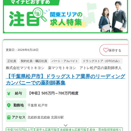
更新日：2026年6月18日
保存する
正社員
契約社員・嘱託社員
パート・アルバイト
ドラッグストア（OTCのみ）
株式会社マツモトキヨシ 薬マツモトキヨシ アトレ松戸店の薬剤師求人
【千葉県松戸市】ドラッグストア業界のリーディング
カンパニーでの薬剤師募集
給与
【年収】505万円～700万円程度
勤務地
千葉県 松戸市
アクセス
北総鉄道北総線 北国分駅
年収700万円以上可
新卒も応募可能
未経験者も応募可能
産休・育休取得実績有り