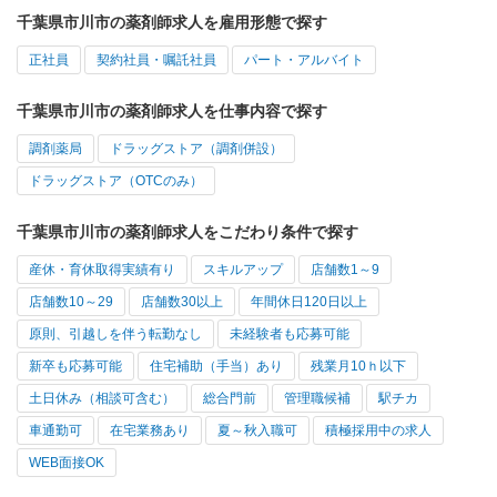
千葉県市川市の薬剤師求人を雇用形態で探す
正社員
契約社員・嘱託社員
パート・アルバイト
千葉県市川市の薬剤師求人を仕事内容で探す
調剤薬局
ドラッグストア（調剤併設）
ドラッグストア（OTCのみ）
千葉県市川市の薬剤師求人をこだわり条件で探す
産休・育休取得実績有り
スキルアップ
店舗数1～9
店舗数10～29
店舗数30以上
年間休日120日以上
原則、引越しを伴う転勤なし
未経験者も応募可能
新卒も応募可能
住宅補助（手当）あり
残業月10ｈ以下
土日休み（相談可含む）
総合門前
管理職候補
駅チカ
車通勤可
在宅業務あり
夏～秋入職可
積極採用中の求人
WEB面接OK