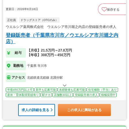
更新日：2026年6月18日
保存する
正社員
ドラッグストア（OTCのみ）
ウエルシア薬局株式会社 ウエルシア市川堀之内店の登録販売者の求人
登録販売者（千葉県市川市／ウエルシア市川堀之内
店）
【月収】21.5万円～27.0万円
給与
【年収】308万円～450万円
勤務地
千葉県 市川市
アクセス
北総鉄道北総線 北国分駅
年収450万円以上可
新卒も応募可能
未経験者も応募可能
住宅補助（手当）あり
産休・育休取得実績有り
駅チカ
店舗数30以上
登録販売者の求人
積極採用中
求人の詳細を見る
この求人に興味がある