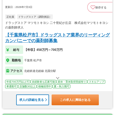
更新日：2026年7月3日
保存する
正社員
ドラッグストア（調剤併設）
ドラッグストア マツモトキヨシ 二十世紀が丘店 株式会社マツモトキヨシ
の薬剤師求人
【千葉県松戸市】ドラッグストア業界のリーディング
カンパニーでの薬剤師募集
給与
【年収】458万円～700万円
勤務地
千葉県 松戸市
アクセス
北総鉄道北総線 北国分駅
年収700万円以上可
未経験者も応募可能
産休・育休取得実績有り
スキルアップ
車通勤可
店舗数30以上
積極採用中
夏～秋入職可
求人の詳細を見る
この求人に興味がある