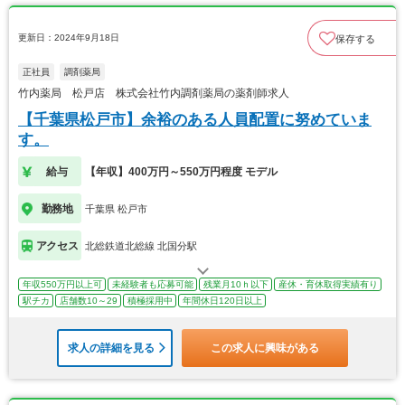
更新日：2024年9月18日
保存する
正社員
調剤薬局
竹内薬局 松戸店 株式会社竹内調剤薬局の薬剤師求人
【千葉県松戸市】余裕のある人員配置に努めていま
す。
給与
【年収】400万円～550万円程度 モデル
勤務地
千葉県 松戸市
アクセス
北総鉄道北総線 北国分駅
年収550万円以上可
未経験者も応募可能
残業月10ｈ以下
産休・育休取得実績有り
駅チカ
店舗数10～29
積極採用中
年間休日120日以上
求人の詳細を見る
この求人に興味がある