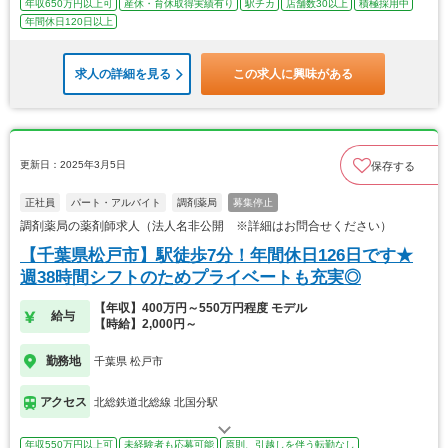
年収650万円以上可
産休・育休取得実績有り
駅チカ
店舗数30以上
積極採用中
年間休日120日以上
求人の詳細を見る
この求人に興味がある
更新日：2025年3月5日
保存する
正社員
パート・アルバイト
調剤薬局
募集停止
調剤薬局の薬剤師求人（法人名非公開 ※詳細はお問合せください）
【千葉県松戸市】駅徒歩7分！年間休日126日です★
週38時間シフトのためプライベートも充実◎
【年収】400万円～550万円程度 モデル
給与
【時給】2,000円～
勤務地
千葉県 松戸市
アクセス
北総鉄道北総線 北国分駅
年収550万円以上可
未経験者も応募可能
原則、引越しを伴う転勤なし