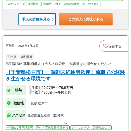
スキルアップ
車通勤可
店舗数30以上
積極採用中
夏～秋入職可
求人の詳細を見る
この求人に興味がある
更新日：2026年6月18日
保存する
正社員
調剤薬局
調剤薬局の薬剤師求人（法人名非公開 ※詳細はお問合せください）
【千葉県松戸市】 調剤未経験者歓迎！前職での経験
を生かせる環境です
【月収】40.0万円～70.0万円
給与
【年収】480万円～840万円
勤務地
千葉県 松戸市
アクセス
北総鉄道北総線 北国分駅
年収800万円以上可
産休・育休取得実績有り
スキルアップ
店舗数30以上