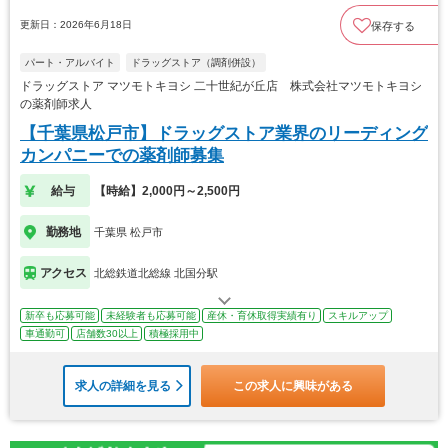
更新日：2026年6月18日
保存する
パート・アルバイト
ドラッグストア（調剤併設）
ドラッグストア マツモトキヨシ 二十世紀が丘店 株式会社マツモトキヨシ
の薬剤師求人
【千葉県松戸市】ドラッグストア業界のリーディング
カンパニーでの薬剤師募集
給与
【時給】2,000円～2,500円
勤務地
千葉県 松戸市
アクセス
北総鉄道北総線 北国分駅
新卒も応募可能
未経験者も応募可能
産休・育休取得実績有り
スキルアップ
車通勤可
店舗数30以上
積極採用中
求人の詳細を見る
この求人に興味がある