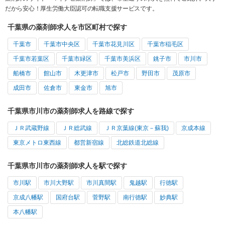
だから安心！厚生労働大臣認可の転職支援サービスです。
千葉県の薬剤師求人を市区町村で探す
千葉市
千葉市中央区
千葉市花見川区
千葉市稲毛区
千葉市若葉区
千葉市緑区
千葉市美浜区
銚子市
市川市
船橋市
館山市
木更津市
松戸市
野田市
茂原市
成田市
佐倉市
東金市
旭市
千葉県市川市の薬剤師求人を路線で探す
ＪＲ武蔵野線
ＪＲ総武線
ＪＲ京葉線(東京－蘇我)
京成本線
東京メトロ東西線
都営新宿線
北総鉄道北総線
千葉県市川市の薬剤師求人を駅で探す
市川駅
市川大野駅
市川真間駅
鬼越駅
行徳駅
京成八幡駅
国府台駅
菅野駅
南行徳駅
妙典駅
本八幡駅