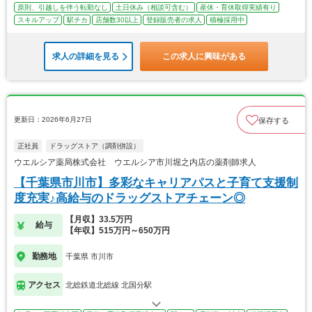
原則、引越しを伴う転勤なし
土日休み（相談可含む）
産休・育休取得実績有り
スキルアップ
駅チカ
店舗数30以上
登録販売者の求人
積極採用中
求人の詳細を見る
この求人に興味がある
更新日：2026年6月27日
保存する
正社員
ドラッグストア（調剤併設）
ウエルシア薬局株式会社 ウエルシア市川堀之内店の薬剤師求人
【千葉県市川市】多彩なキャリアパスと子育て支援制
度充実♪高給与のドラッグストアチェーン◎
【月収】33.5万円
給与
【年収】515万円～650万円
勤務地
千葉県 市川市
アクセス
北総鉄道北総線 北国分駅