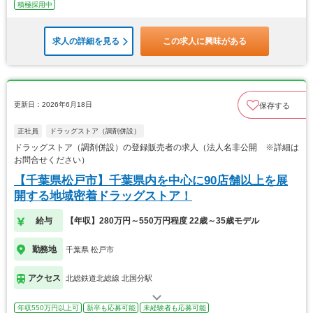
積極採用中
求人の詳細を見る
この求人に興味がある
更新日：2026年6月18日
保存する
正社員
ドラッグストア（調剤併設）
ドラッグストア（調剤併設）の登録販売者の求人（法人名非公開 ※詳細は
お問合せください）
【千葉県松戸市】千葉県内を中心に90店舗以上を展
開する地域密着ドラッグストア！
給与
【年収】280万円～550万円程度 22歳～35歳モデル
勤務地
千葉県 松戸市
アクセス
北総鉄道北総線 北国分駅
年収550万円以上可
新卒も応募可能
未経験者も応募可能