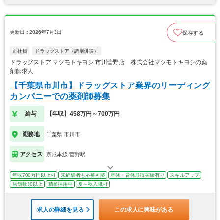
更新日：2026年7月3日
保存する
正社員
ドラッグストア（調剤併設）
ドラッグストア マツモトキヨシ 市川菅野店 株式会社マツモトキヨシの薬
剤師求人
【千葉県市川市】ドラッグストア業界のリーディング
カンパニーでの薬剤師募集
給与
【年収】458万円～700万円
勤務地
千葉県 市川市
アクセス
京成本線 菅野駅
年収700万円以上可
未経験者も応募可能
産休・育休取得実績有り
スキルアップ
店舗数30以上
積極採用中
夏～秋入職可
求人の詳細を見る
この求人に興味がある