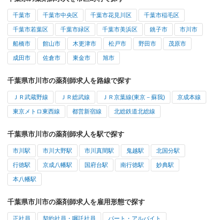
千葉市
千葉市中央区
千葉市花見川区
千葉市稲毛区
千葉市若葉区
千葉市緑区
千葉市美浜区
銚子市
市川市
船橋市
館山市
木更津市
松戸市
野田市
茂原市
成田市
佐倉市
東金市
旭市
千葉県市川市の薬剤師求人を路線で探す
ＪＲ武蔵野線
ＪＲ総武線
ＪＲ京葉線(東京－蘇我)
京成本線
東京メトロ東西線
都営新宿線
北総鉄道北総線
千葉県市川市の薬剤師求人を駅で探す
市川駅
市川大野駅
市川真間駅
鬼越駅
北国分駅
行徳駅
京成八幡駅
国府台駅
南行徳駅
妙典駅
本八幡駅
千葉県市川市の薬剤師求人を雇用形態で探す
正社員
契約社員・嘱託社員
パート・アルバイト