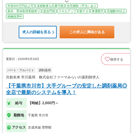
年収600万円以上可
未経験者も応募可能
住宅補助（手当）あり
産休・育休取得実績有り
総合門前
スキルアップ
駅チカ
車通勤可
店舗数30以上
積極採用中
求人の詳細を見る
この求人に興味がある
更新日：2026年6月18日
保存する
パート・アルバイト
調剤薬局
共創未来 市川薬局 株式会社ファーマみらいの薬剤師求人
【千葉県市川市】大手グループの安定した調剤薬局◎
全店で最新のシステムを導入！
給与
【時給】2,000円～
勤務地
千葉県 市川市
アクセス
京成本線 菅野駅