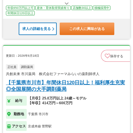
年収650万円以上可
産休・育休取得実績有り
店舗数30以上
積極採用中
年間休日120日以上
求人の詳細を見る
この求人に興味がある
更新日：2026年6月18日
保存する
正社員
調剤薬局
共創未来 市川薬局 株式会社ファーマみらいの薬剤師求人
【千葉県市川市】年間休日120日以上！福利厚生充実
◎全国展開の大手調剤薬局
【月収】25.0万円以上 24歳～モデル
給与
【年収】414万円～600万円
勤務地
千葉県 市川市
アクセス
京成本線 菅野駅