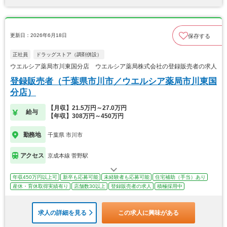
更新日：2026年6月18日
保存する
正社員
ドラッグストア（調剤併設）
ウエルシア薬局市川東国分店 ウエルシア薬局株式会社の登録販売者の求人
登録販売者（千葉県市川市／ウエルシア薬局市川東国
分店）
【月収】21.5万円～27.0万円
給与
【年収】308万円～450万円
勤務地
千葉県 市川市
アクセス
京成本線 菅野駅
年収450万円以上可
新卒も応募可能
未経験者も応募可能
住宅補助（手当）あり
産休・育休取得実績有り
店舗数30以上
登録販売者の求人
積極採用中
求人の詳細を見る
この求人に興味がある