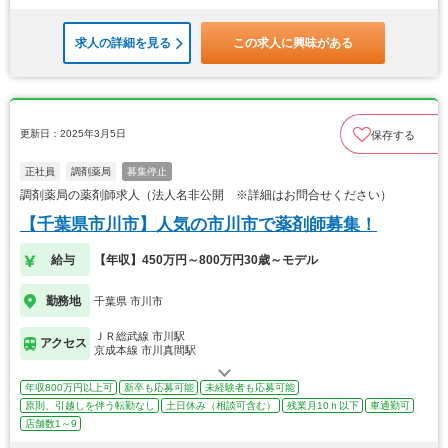
求人の詳細を見る
この求人に興味がある
更新日：2025年3月5日
保存する
正社員
調剤薬局
募集停止
調剤薬局の薬剤師求人（法人名非公開 ※詳細はお問合せください）
【千葉県市川市】人気の市川市で薬剤師募集！
給与
【年収】450万円～800万円30歳～モデル
勤務地
千葉県 市川市
ＪＲ総武線 市川駅
アクセス
京成本線 市川真間駅
年収800万円以上可
新卒も応募可能
未経験者も応募可能
原則、引越しを伴う転勤なし
土日休み（相談可含む）
残業月10ｈ以下
車通勤可
店舗数1～9