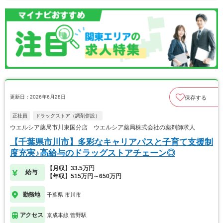
更新日：2026年6月28日
保存する
正社員
ドラッグストア（調剤併設）
ウエルシア薬局市川東国分店 ウエルシア薬局株式会社の薬剤師求人
【千葉県市川市】多彩なキャリアパスと子育て支援制
度充実♪高給与のドラッグストアチェーン◎
【月収】33.5万円
給与
【年収】515万円～650万円
勤務地
千葉県 市川市
アクセス
京成本線 菅野駅