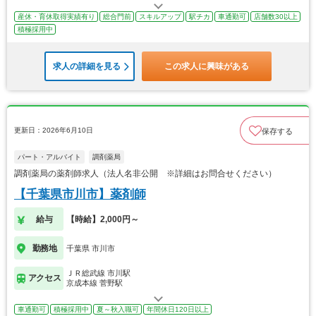
産休・育休取得実績有り
総合門前
スキルアップ
駅チカ
車通勤可
店舗数30以上
積極採用中
求人の詳細を見る
この求人に興味がある
更新日：2026年6月10日
保存する
パート・アルバイト
調剤薬局
調剤薬局の薬剤師求人（法人名非公開 ※詳細はお問合せください）
【千葉県市川市】薬剤師
給与
【時給】2,000円～
勤務地
千葉県 市川市
ＪＲ総武線 市川駅
アクセス
京成本線 菅野駅
車通勤可
積極採用中
夏～秋入職可
年間休日120日以上