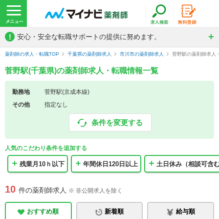
!
安心・安全な転職サポートの提供に努めます。
薬剤師の求人・転職TOP
千葉県の薬剤師求人
市川市の薬剤師求人
菅野駅の薬剤師求人
菅野駅(千葉県)の薬剤師求人・転職情報一覧
勤務地
菅野駅(京成本線)
その他
指定なし
条件を変更する
人気のこだわり条件を追加する
残業月10ｈ以下
年間休日120日以上
土日休み（相談可含
10
件の薬剤師求人
※ 非公開求人を除く
おすすめ順
新着順
給与順