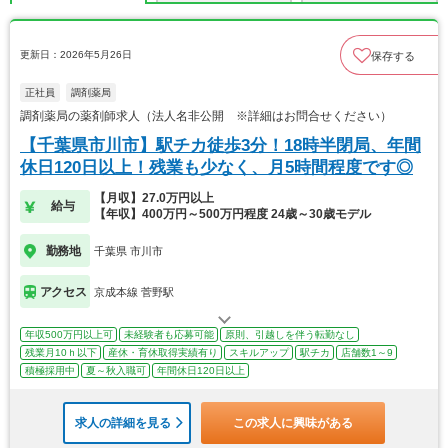
更新日：2026年5月26日
保存する
正社員
調剤薬局
調剤薬局の薬剤師求人（法人名非公開 ※詳細はお問合せください）
【千葉県市川市】駅チカ徒歩3分！18時半閉局、年間
休日120日以上！残業も少なく、月5時間程度です◎
【月収】27.0万円以上
給与
【年収】400万円～500万円程度 24歳～30歳モデル
勤務地
千葉県 市川市
アクセス
京成本線 菅野駅
年収500万円以上可
未経験者も応募可能
原則、引越しを伴う転勤なし
残業月10ｈ以下
産休・育休取得実績有り
スキルアップ
駅チカ
店舗数1～9
積極採用中
夏～秋入職可
年間休日120日以上
求人の詳細を見る
この求人に興味がある