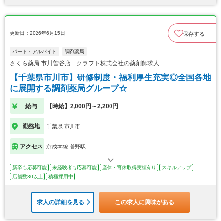
更新日：2026年6月15日
保存する
パート・アルバイト
調剤薬局
さくら薬局 市川曽谷店 クラフト株式会社の薬剤師求人
【千葉県市川市】研修制度・福利厚生充実◎全国各地
に展開する調剤薬局グループ☆
給与
【時給】2,000円～2,200円
勤務地
千葉県 市川市
アクセス
京成本線 菅野駅
新卒も応募可能
未経験者も応募可能
産休・育休取得実績有り
スキルアップ
店舗数30以上
積極採用中
求人の詳細を見る
この求人に興味がある