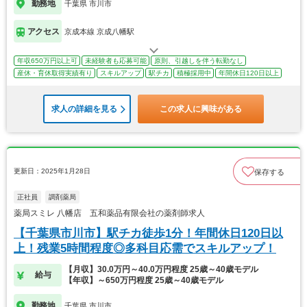
勤務地
千葉県 市川市
アクセス
京成本線 京成八幡駅
年収650万円以上可
未経験者も応募可能
原則、引越しを伴う転勤なし
産休・育休取得実績有り
スキルアップ
駅チカ
積極採用中
年間休日120日以上
求人の詳細を見る
この求人に興味がある
更新日：2025年1月28日
保存する
正社員
調剤薬局
薬局スミレ 八幡店 五和薬品有限会社の薬剤師求人
【千葉県市川市】駅チカ徒歩1分！年間休日120日以
上！残業5時間程度◎多科目応需でスキルアップ！
【月収】30.0万円～40.0万円程度 25歳～40歳モデル
給与
【年収】～650万円程度 25歳～40歳モデル
勤務地
千葉県 市川市