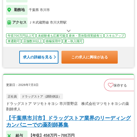
勤務地
千葉県 市川市
アクセス
ＪＲ武蔵野線 市川大野駅
年収700万円以上可
未経験者も応募可能
産休・育休取得実績有り
スキルアップ
車通勤可
店舗数30以上
積極採用中
夏～秋入職可
求人の詳細を見る
この求人に興味がある
更新日：2026年7月3日
保存する
正社員
ドラッグストア（調剤併設）
ドラッグストア マツモトキヨシ 市川菅野店 株式会社マツモトキヨシの薬
剤師求人
【千葉県市川市】ドラッグストア業界のリーディング
カンパニーでの薬剤師募集
給与
【年収】458万円～700万円