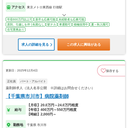
アクセス
東京メトロ東西線 行徳駅
年収600万円以上可
新卒も応募可能
未経験者も応募可能
原則、引越しを伴う転勤なし
駅チカ
車通勤可
積極採用中
夏～秋入職可
在宅業務あり
求人の詳細を見る
この求人に興味がある
更新日：2025年12月4日
保存する
正社員
パート・アルバイト
薬剤師求人（法人名非公開 ※詳細はお問合せください）
【千葉県市川市】病院薬剤師
【月収】20.0万円～24.0万円程度
給与
【年収】400万円～550万円程度
【時給】2,000円～
勤務地
千葉県 市川市