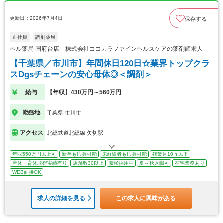
更新日：2026年7月4日
保存する
正社員
調剤薬局
ベル薬局 国府台店 株式会社ココカラファインヘルスケアの薬剤師求人
【千葉県／市川市】年間休日120日☆業界トップクラ
スDgsチェーンの安心母体◎＜調剤＞
給与
【年収】430万円～560万円
勤務地
千葉県 市川市
アクセス
北総鉄道北総線 矢切駅
年収550万円以上可
新卒も応募可能
未経験者も応募可能
残業月10ｈ以下
産休・育休取得実績有り
店舗数30以上
積極採用中
夏～秋入職可
在宅業務あり
WEB面接OK
求人の詳細を見る
この求人に興味がある