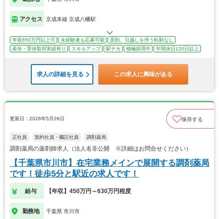
アクセス
京成本線 京成八幡駅
年収650万円以上可
未経験者も応募可能
原則、引越しを伴う転勤なし
産休・育休取得実績有り
スキルアップ
駅チカ
積極採用中
年間休日120日以上
求人の詳細を見る
この求人に興味がある
更新日：2026年5月26日
保存する
正社員
契約社員・嘱託社員
調剤薬局
調剤薬局の薬剤師求人（法人名非公開 ※詳細はお問合せください）
【千葉県市川市】在宅業務メインで展開する調剤薬局
です！徒歩5分と駅近の求人です！
給与
【年収】450万円～630万円程度
勤務地
千葉県 市川市