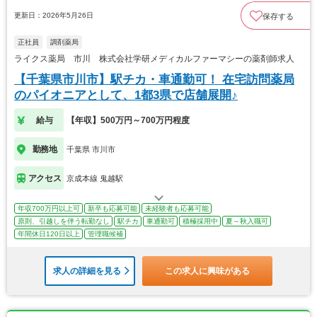
更新日：2026年5月26日
保存する
正社員
調剤薬局
ライクス薬局 市川 株式会社学研メディカルファーマシーの薬剤師求人
【千葉県市川市】駅チカ・車通勤可！ 在宅訪問薬局
のパイオニアとして、1都3県で店舗展開♪
給与
【年収】500万円～700万円程度
勤務地
千葉県 市川市
アクセス
京成本線 鬼越駅
年収700万円以上可
新卒も応募可能
未経験者も応募可能
原則、引越しを伴う転勤なし
駅チカ
車通勤可
積極採用中
夏～秋入職可
年間休日120日以上
管理職候補
求人の詳細を見る
この求人に興味がある