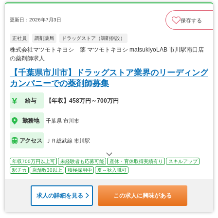
更新日：2026年7月3日
保存する
正社員
調剤薬局
ドラッグストア（調剤併設）
株式会社マツモトキヨシ 薬 マツモトキヨシ matsukiyoLAB 市川駅南口店
の薬剤師求人
【千葉県市川市】ドラッグストア業界のリーディング
カンパニーでの薬剤師募集
給与
【年収】458万円～700万円
勤務地
千葉県 市川市
アクセス
ＪＲ総武線 市川駅
年収700万円以上可
未経験者も応募可能
産休・育休取得実績有り
スキルアップ
駅チカ
店舗数30以上
積極採用中
夏～秋入職可
求人の詳細を見る
この求人に興味がある