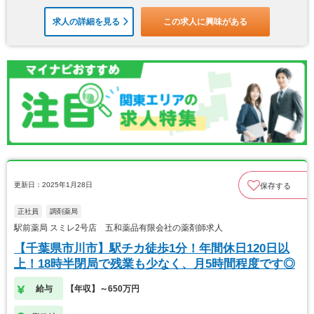
求人の詳細を見る
この求人に興味がある
更新日：2025年1月28日
保存する
正社員
調剤薬局
駅前薬局 スミレ2号店 五和薬品有限会社の薬剤師求人
【千葉県市川市】駅チカ徒歩1分！年間休日120日以
上！18時半閉局で残業も少なく、月5時間程度です◎
給与
【年収】～650万円