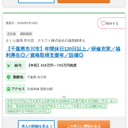
更新日：2026年6月19日
保存する
正社員
調剤薬局
さくら薬局 市川店 クラフト株式会社の薬剤師求人
【千葉県市川市】年間休日120日以上／研修充実／福
利厚生◎／資格取得支援有／設備◎
給与
【年収】419万円～743万円程度
勤務地
千葉県 市川市
アクセス
京成本線 国府台駅
年収700万円以上可
新卒も応募可能
未経験者も応募可能
住宅補助（手当）あり
産休・育休取得実績有り
総合門前
スキルアップ
駅チカ
店舗数30以上
積極採用中
年間休日120日以上
求人の詳細を見る
この求人に興味がある