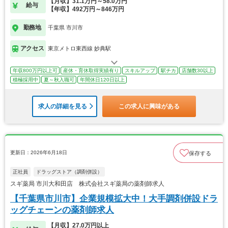
【月収】31.1万円～58.0万円
給与
【年収】492万円～846万円
勤務地
千葉県 市川市
アクセス
東京メトロ東西線 妙典駅
年収800万円以上可
産休・育休取得実績有り
スキルアップ
駅チカ
店舗数30以上
積極採用中
夏～秋入職可
年間休日120日以上
求人の詳細を見る
この求人に興味がある
更新日：2026年6月18日
保存する
正社員
ドラッグストア（調剤併設）
スギ薬局 市川大和田店 株式会社スギ薬局の薬剤師求人
【千葉県市川市】企業規模拡大中！大手調剤併設ドラ
ッグチェーンの薬剤師求人
【月収】27.0万円以上