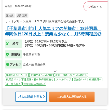
更新日：2026年5月26日
保存する
正社員
調剤薬局
サトミグリーン薬局 A.S.O.調剤薬局株式会社の薬剤師求人
【千葉県市川市】人気エリアの船橋市！18時閉局、
年間休日120日以上！残業も少なく、月5時間程度◎
【月収】30.0万円～35.0万円以上
給与
【年収】400万円～550万円程度 24歳～モデル
勤務地
千葉県 市川市
アクセス
京成本線 国府台駅
年収550万円以上可
未経験者も応募可能
原則、引越しを伴う転勤なし
残業月10ｈ以下
産休・育休取得実績有り
スキルアップ
店舗数1～9
積極採用中
夏～秋入職可
年間休日120日以上
求人の詳細を見る
この求人に興味がある