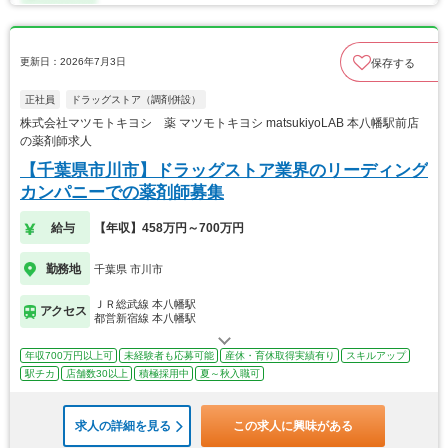
更新日：2026年7月3日
保存する
正社員
ドラッグストア（調剤併設）
株式会社マツモトキヨシ 薬 マツモトキヨシ matsukiyoLAB 本八幡駅前店
の薬剤師求人
【千葉県市川市】ドラッグストア業界のリーディング
カンパニーでの薬剤師募集
給与
【年収】458万円～700万円
勤務地
千葉県 市川市
ＪＲ総武線 本八幡駅
アクセス
都営新宿線 本八幡駅
年収700万円以上可
未経験者も応募可能
産休・育休取得実績有り
スキルアップ
駅チカ
店舗数30以上
積極採用中
夏～秋入職可
求人の詳細を見る
この求人に興味がある