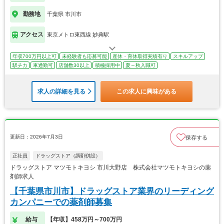
勤務地
千葉県 市川市
アクセス
東京メトロ東西線 妙典駅
年収700万円以上可
未経験者も応募可能
産休・育休取得実績有り
スキルアップ
駅チカ
車通勤可
店舗数30以上
積極採用中
夏～秋入職可
求人の詳細を見る
この求人に興味がある
更新日：2026年7月3日
保存する
正社員
ドラッグストア（調剤併設）
ドラッグストア マツモトキヨシ 市川大野店 株式会社マツモトキヨシの薬
剤師求人
【千葉県市川市】ドラッグストア業界のリーディング
カンパニーでの薬剤師募集
給与
【年収】458万円～700万円