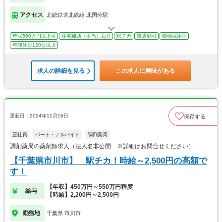
アクセス
北総鉄道北総線 北国分駅
年収550万円以上可
住宅補助（手当）あり
駅チカ
車通勤可
積極採用中
年間休日120日以上
求人の詳細を見る
この求人に興味がある
更新日：2024年11月16日
保存する
正社員
パート・アルバイト
調剤薬局
調剤薬局の薬剤師求人（法人名非公開 ※詳細はお問合せください）
【千葉県市川市】 駅チカ！時給～2,500円の高額で
す！
【年収】450万円～550万円程度
給与
【時給】2,200円～2,500円
勤務地
千葉県 市川市