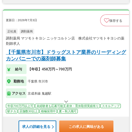
更新日：2026年7月3日
保存する
正社員
調剤薬局
調剤薬局 マツモトキヨシ ニッケコルトン店 株式会社マツモトキヨシの薬
剤師求人
【千葉県市川市】ドラッグストア業界のリーディング
カンパニーでの薬剤師募集
給与
【年収】458万円～700万円
勤務地
千葉県 市川市
アクセス
京成本線 鬼越駅
年収700万円以上可
未経験者も応募可能
産休・育休取得実績有り
スキルアップ
駅チカ
店舗数30以上
積極採用中
夏～秋入職可
求人の詳細を見る
この求人に興味がある