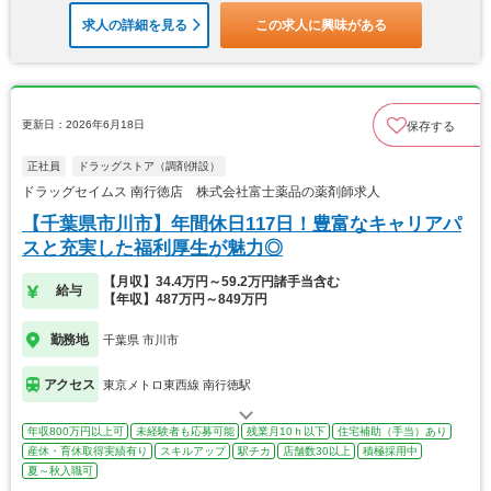
求人の詳細を見る
この求人に興味がある
更新日：2026年6月18日
保存する
正社員
ドラッグストア（調剤併設）
ドラッグセイムス 南行徳店 株式会社富士薬品の薬剤師求人
【千葉県市川市】年間休日117日！豊富なキャリアパ
スと充実した福利厚生が魅力◎
【月収】34.4万円～59.2万円諸手当含む
給与
【年収】487万円～849万円
勤務地
千葉県 市川市
アクセス
東京メトロ東西線 南行徳駅
年収800万円以上可
未経験者も応募可能
残業月10ｈ以下
住宅補助（手当）あり
産休・育休取得実績有り
スキルアップ
駅チカ
店舗数30以上
積極採用中
夏～秋入職可