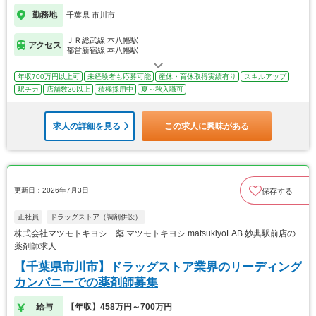
勤務地
千葉県 市川市
ＪＲ総武線 本八幡駅
アクセス
都営新宿線 本八幡駅
年収700万円以上可
未経験者も応募可能
産休・育休取得実績有り
スキルアップ
駅チカ
店舗数30以上
積極採用中
夏～秋入職可
求人の詳細を見る
この求人に興味がある
更新日：2026年7月3日
保存する
正社員
ドラッグストア（調剤併設）
株式会社マツモトキヨシ 薬 マツモトキヨシ matsukiyoLAB 妙典駅前店の
薬剤師求人
【千葉県市川市】ドラッグストア業界のリーディング
カンパニーでの薬剤師募集
給与
【年収】458万円～700万円