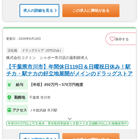
求人の詳細を見る
この求人に興味がある
更新日：2026年6月18日
保存する
正社員
ドラッグストア（OTCのみ）
株式会社コクミン シャポー市川店の薬剤師求人
【千葉県市川市】年間休日119日＆日曜祝日休み！駅
チカ・駅ナカの好立地展開がメインのドラッグストア
給与
【年収】450万円～570万円程度
勤務地
千葉県 市川市
アクセス
ＪＲ総武線 市川駅
年収550万円以上可
産休・育休取得実績有り
駅チカ
店舗数30以上
積極採用中