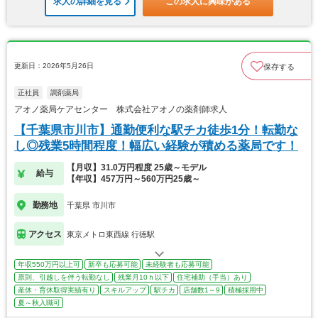
求人の詳細を見る
この求人に興味がある
更新日：2026年5月26日
保存する
正社員
調剤薬局
アオノ薬局ケアセンター 株式会社アオノの薬剤師求人
【千葉県市川市】通勤便利な駅チカ徒歩1分！転勤な
し◎残業5時間程度！幅広い経験が積める薬局です！
【月収】31.0万円程度 25歳～モデル
給与
【年収】457万円～560万円25歳～
勤務地
千葉県 市川市
アクセス
東京メトロ東西線 行徳駅
年収550万円以上可
新卒も応募可能
未経験者も応募可能
原則、引越しを伴う転勤なし
残業月10ｈ以下
住宅補助（手当）あり
産休・育休取得実績有り
スキルアップ
駅チカ
店舗数1～9
積極採用中
夏～秋入職可