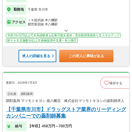
勤務地
千葉県 市川市
ＪＲ総武線 本八幡駅
アクセス
都営新宿線 本八幡駅
年収700万円以上可
未経験者も応募可能
産休・育休取得実績有り
スキルアップ
駅チカ
店舗数30以上
積極採用中
夏～秋入職可
求人の詳細を見る
この求人に興味がある
更新日：2026年7月3日
保存する
正社員
調剤薬局
調剤薬局 マツモトキヨシ 南八幡店 株式会社マツモトキヨシの薬剤師求人
【千葉県市川市】ドラッグストア業界のリーディング
カンパニーでの薬剤師募集
給与
【年収】458万円～700万円