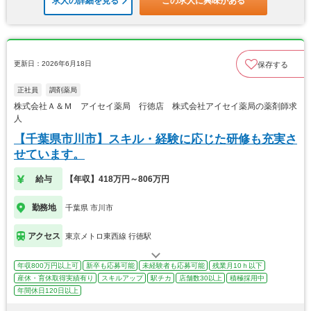
求人の詳細を見る
この求人に興味がある
更新日：2026年6月18日
保存する
正社員
調剤薬局
株式会社Ａ＆Ｍ アイセイ薬局 行徳店 株式会社アイセイ薬局の薬剤師求
人
【千葉県市川市】スキル・経験に応じた研修も充実さ
せています。
給与
【年収】418万円～806万円
勤務地
千葉県 市川市
アクセス
東京メトロ東西線 行徳駅
年収800万円以上可
新卒も応募可能
未経験者も応募可能
残業月10ｈ以下
産休・育休取得実績有り
スキルアップ
駅チカ
店舗数30以上
積極採用中
年間休日120日以上