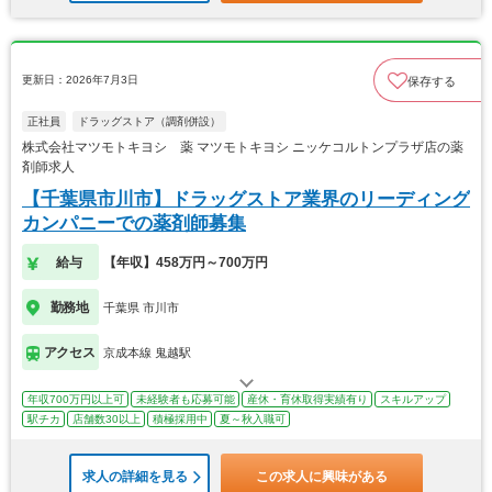
更新日：2026年7月3日
保存する
正社員
ドラッグストア（調剤併設）
株式会社マツモトキヨシ 薬 マツモトキヨシ ニッケコルトンプラザ店の薬
剤師求人
【千葉県市川市】ドラッグストア業界のリーディング
カンパニーでの薬剤師募集
給与
【年収】458万円～700万円
勤務地
千葉県 市川市
アクセス
京成本線 鬼越駅
年収700万円以上可
未経験者も応募可能
産休・育休取得実績有り
スキルアップ
駅チカ
店舗数30以上
積極採用中
夏～秋入職可
求人の詳細を見る
この求人に興味がある