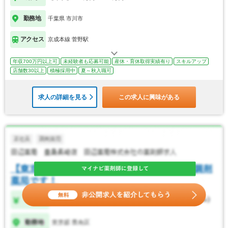
勤務地
千葉県 市川市
アクセス
京成本線 菅野駅
年収700万円以上可
未経験者も応募可能
産休・育休取得実績有り
スキルアップ
店舗数30以上
積極採用中
夏～秋入職可
求人の詳細を見る
この求人に興味がある