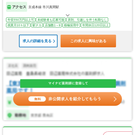
アクセス
京成本線 市川真間駅
年収550万円以上可
未経験者も応募可能
原則、引越しを伴う転勤なし
残業月10ｈ以下
駅チカ
店舗数1～9
積極採用中
年間休日120日以上
求人の詳細を見る
この求人に興味がある