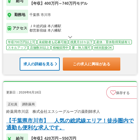
給与
【年収】400万円～740万円モデル
勤務地
千葉県 市川市
ＪＲ総武線 本八幡駅
アクセス
都営新宿線 本八幡駅
年収700万円以上可
未経験者も応募可能
残業月10ｈ以下
産休・育休取得実績有り
スキルアップ
店舗数30以上
積極採用中
夏～秋入職可
WEB面接OK
求人の詳細を見る
この求人に興味がある
更新日：2026年6月18日
保存する
正社員
調剤薬局
鈴薬局市川店 株式会社エスシーグループの薬剤師求人
【千葉県市川市】 人気の総武線エリア！徒歩圏内で
通勤も便利な求人です。
給与
【年収】420万円～550万円