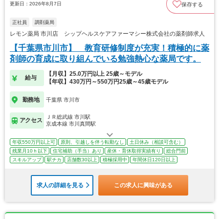
更新日：2026年8月7日
保存する
正社員
調剤薬局
レモン薬局 市川店 シップヘルスケアファーマシー株式会社の薬剤師求人
【千葉県市川市】 教育研修制度が充実！積極的に薬
剤師の育成に取り組んでいる勉強熱心な薬局です。
【月収】25.0万円以上 25歳～モデル
給与
【年収】430万円～550万円25歳～45歳モデル
勤務地
千葉県 市川市
ＪＲ総武線 市川駅
アクセス
京成本線 市川真間駅
年収550万円以上可
原則、引越しを伴う転勤なし
土日休み（相談可含む）
残業月10ｈ以下
住宅補助（手当）あり
産休・育休取得実績有り
総合門前
スキルアップ
駅チカ
店舗数30以上
積極採用中
年間休日120日以上
求人の詳細を見る
この求人に興味がある