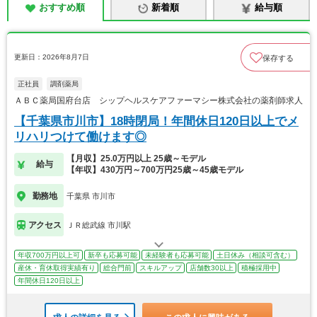
おすすめ順
新着順
給与順
更新日：2026年8月7日
保存する
正社員
調剤薬局
ＡＢＣ薬局国府台店 シップヘルスケアファーマシー株式会社の薬剤師求人
【千葉県市川市】18時閉局！年間休日120日以上でメ
リハリつけて働けます◎
【月収】25.0万円以上 25歳～モデル
給与
【年収】430万円～700万円25歳～45歳モデル
勤務地
千葉県 市川市
アクセス
ＪＲ総武線 市川駅
年収700万円以上可
新卒も応募可能
未経験者も応募可能
土日休み（相談可含む）
産休・育休取得実績有り
総合門前
スキルアップ
店舗数30以上
積極採用中
年間休日120日以上