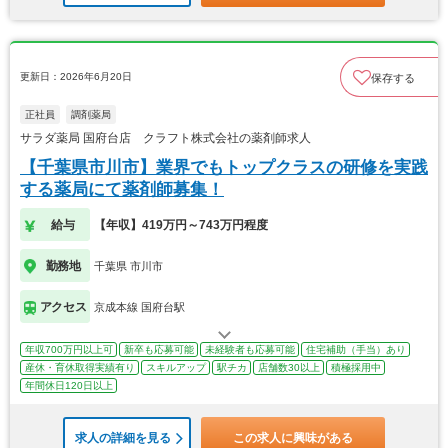
更新日：2026年6月20日
保存する
正社員
調剤薬局
サラダ薬局 国府台店 クラフト株式会社の薬剤師求人
【千葉県市川市】業界でもトップクラスの研修を実践
する薬局にて薬剤師募集！
給与
【年収】419万円～743万円程度
勤務地
千葉県 市川市
アクセス
京成本線 国府台駅
年収700万円以上可
新卒も応募可能
未経験者も応募可能
住宅補助（手当）あり
産休・育休取得実績有り
スキルアップ
駅チカ
店舗数30以上
積極採用中
年間休日120日以上
求人の詳細を見る
この求人に興味がある