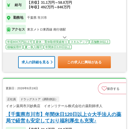
【月収】31.1万円～58.0万円
給与
【年収】492万円～846万円
勤務地
千葉県 市川市
アクセス
東京メトロ東西線 南行徳駅
年収800万円以上可
産休・育休取得実績有り
スキルアップ
店舗数30以上
積極採用中
夏～秋入職可
年間休日120日以上
求人の詳細を見る
この求人に興味がある
更新日：2026年6月19日
保存する
正社員
ドラッグストア（調剤併設）
イオン薬局市川妙典店 イオンリテール株式会社の薬剤師求人
【千葉県市川市】年間休日120日以上☆大手法人の薬
局で経営も安定しており福利厚生も充実♪