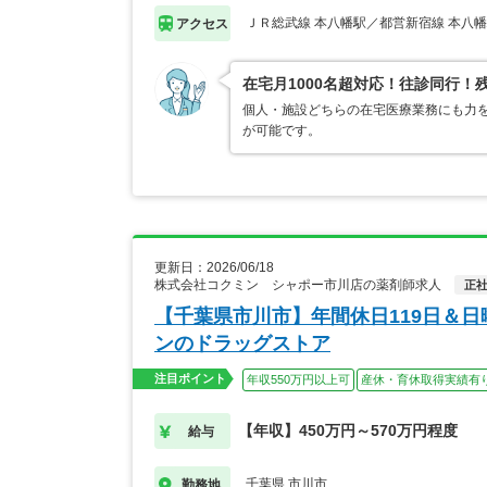
ＪＲ総武線 本八幡駅／都営新宿線 本八
アクセス
在宅月1000名超対応！往診同行！
個人・施設どちらの在宅医療業務にも力
が可能です。
更新日：2026/06/18
株式会社コクミン シャポー市川店の薬剤師求人
正
【千葉県市川市】年間休日119日＆
ンのドラッグストア
注目ポイント
年収550万円以上可
産休・育休取得実績有
【年収】450万円～570万円程度
給与
千葉県 市川市
勤務地