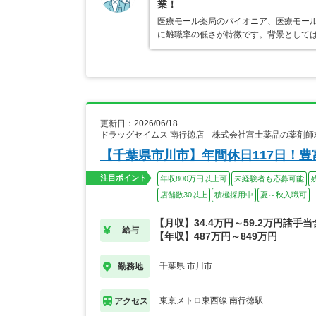
業！
医療モール薬局のパイオニア、医療モール
に離職率の低さが特徴です。背景として
更新日：2026/06/18
ドラッグセイムス 南行徳店 株式会社富士薬品の薬剤師
【千葉県市川市】年間休日117日！
注目ポイント
年収800万円以上可
未経験者も応募可能
店舗数30以上
積極採用中
夏～秋入職可
【月収】34.4万円～59.2万円諸手
給与
【年収】487万円～849万円
千葉県 市川市
勤務地
東京メトロ東西線 南行徳駅
アクセス