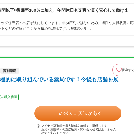
0時間以下×復帰率100％に加え、年間休日も充実で長く安心して働けま
ラッグ併設店の出店を強化しています。年功序列ではないため、適性や人員状況に応
ントなどの経験が早くから積める環境です。地域選択制…
保存す
調剤薬局
極的に取り組んでいる薬局です！今後も店舗を展
夏～秋入職可
この求人に興味がある
マイナビ薬剤師が求人情報を無料でご提供します。
薬局・病院等への直接応募・問い合わせではありません
のでご安心ください。