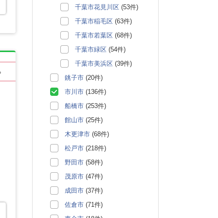
千葉市花見川区
(53件)
千葉市稲毛区
(63件)
千葉市若葉区
(68件)
千葉市緑区
(54件)
千葉市美浜区
(39件)
る
銚子市
(20件)
市川市
(136件)
船橋市
(253件)
館山市
(25件)
木更津市
(68件)
松戸市
(218件)
野田市
(58件)
茂原市
(47件)
成田市
(37件)
佐倉市
(71件)