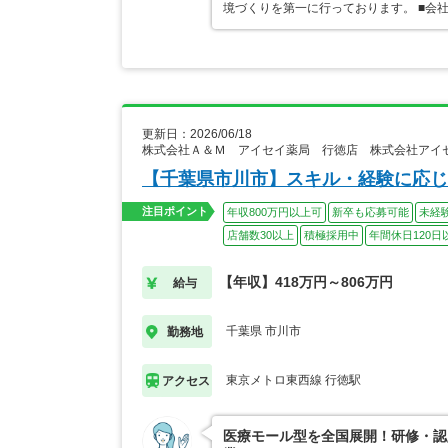
境づくりを第一に行っております。 ■会
更新日：2026/06/18
株式会社Ａ＆Ｍ アイセイ薬局 行徳店 株式会社アイ
【千葉県市川市】スキル・経験に応じ
注目ポイント
年収800万円以上可
新卒も応募可能
未経
店舗数30以上
積極採用中
年間休日120日
【年収】418万円～806万円
給与
千葉県 市川市
勤務地
東京メトロ東西線 行徳駅
アクセス
医療モール型を全国展開！研修・認