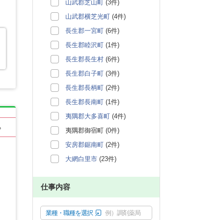
山武郡芝山町
(3件)
山武郡横芝光町
(4件)
長生郡一宮町
(6件)
長生郡睦沢町
(1件)
長生郡長生村
(6件)
長生郡白子町
(3件)
長生郡長柄町
(2件)
長生郡長南町
(1件)
夷隅郡大多喜町
(4件)
る
夷隅郡御宿町 (0件)
安房郡鋸南町
(2件)
大網白里市
(23件)
仕事内容
業種・職種を選択
例）調剤薬局