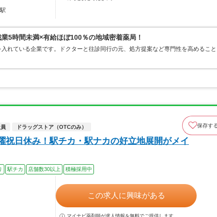
幡駅
残業5時間未満×有給ほぼ100％の地域密着薬局！
を入れている企業です。ドクターと往診同行の元、処方提案など専門性を高めること
保存す
社員
ドラッグストア（OTCのみ）
日曜祝日休み！駅チカ・駅ナカの好立地展開がメイ
り
駅チカ
店舗数30以上
積極採用中
この求人に興味がある
マイナビ薬剤師が求人情報を無料でご提供します。