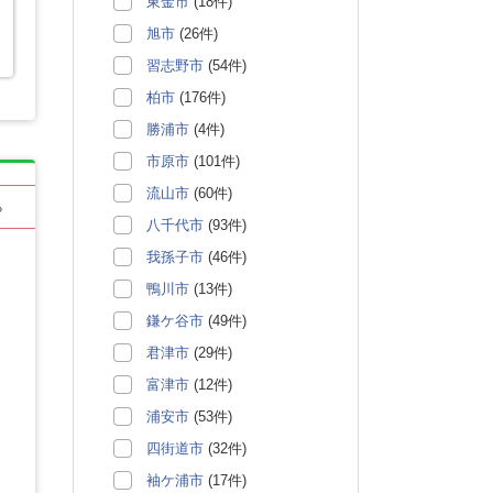
東金市
(18件)
旭市
(26件)
習志野市
(54件)
柏市
(176件)
勝浦市
(4件)
市原市
(101件)
流山市
(60件)
る
八千代市
(93件)
我孫子市
(46件)
鴨川市
(13件)
鎌ケ谷市
(49件)
君津市
(29件)
富津市
(12件)
浦安市
(53件)
四街道市
(32件)
袖ケ浦市
(17件)