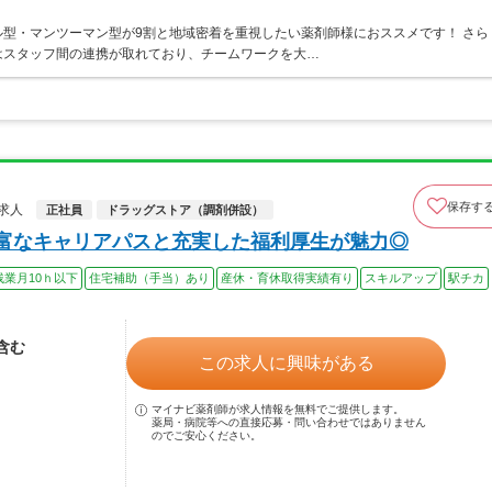
型・マンツーマン型が9割と地域密着を重視したい薬剤師様におススメです！ さら
はスタッフ間の連携が取れており、チームワークを大…
保存す
求人
正社員
ドラッグストア（調剤併設）
豊富なキャリアパスと充実した福利厚生が魅力◎
残業月10ｈ以下
住宅補助（手当）あり
産休・育休取得実績有り
スキルアップ
駅チカ
当含む
この求人に興味がある
マイナビ薬剤師が求人情報を無料でご提供します。
薬局・病院等への直接応募・問い合わせではありません
のでご安心ください。