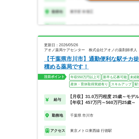
更新日：2026/05/26
アオノ薬局ケアセンター 株式会社アオノの薬剤師求人
【千葉県市川市】通勤便利な駅チカ徒
積める薬局です！
注目ポイント
年収550万円以上可
新卒も応募可能
未経
産休・育休取得実績有り
スキルアップ
駅
【月収】31.0万円程度 25歳～モデ
給与
【年収】457万円～560万円25歳～
千葉県 市川市
勤務地
東京メトロ東西線 行徳駅
アクセス