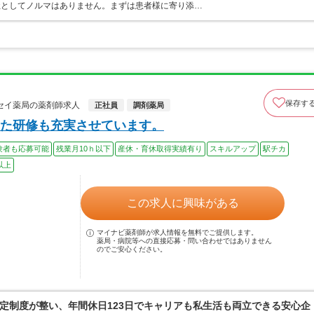
社としてノルマはありません。まずは患者様に寄り添…
保存す
セイ薬局の薬剤師求人
正社員
調剤薬局
た研修も充実させています。
験者も応募可能
残業月10ｈ以下
産休・育休取得実績有り
スキルアップ
駅チカ
以上
この求人に興味がある
マイナビ薬剤師が求人情報を無料でご提供します。
薬局・病院等への直接応募・問い合わせではありません
のでご安心ください。
定制度が整い、年間休日123日でキャリアも私生活も両立できる安心企