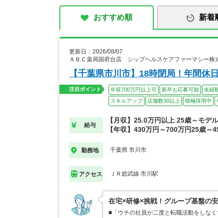
おすすめ順
新着
更新日：2026/08/07
ＡＢＣ薬局国府台店 シップヘルスケアファーマシー株
【千葉県市川市】18時閉局！年間休日
注目ポイント
年収700万円以上可
新卒も応募可能
未経
スキルアップ
店舗数30以上
積極採用中
【月収】25.0万円以上 25歳～モデ
給与
【年収】430万円～700万円25歳～
千葉県 市川市
勤務地
ＪＲ総武線 市川駅
アクセス
在宅×研修×挑戦！グループ基盤の
■「ウチの社員が二度と転職活動をしな