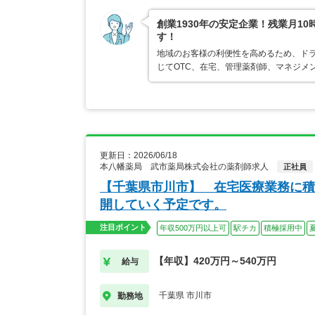
創業1930年の安定企業！残業月1
す！
地域のお客様の利便性を高めるため、ド
じてOTC、在宅、管理薬剤師、マネジメ
更新日：2026/06/18
本八幡薬局 武市薬局株式会社の薬剤師求人
正社員
【千葉県市川市】 在宅医療業務に積
開していく予定です。
注目ポイント
年収500万円以上可
駅チカ
積極採用中
【年収】420万円～540万円
給与
千葉県 市川市
勤務地