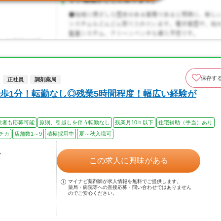
保存す
正社員
調剤薬局
歩1分！転勤なし◎残業5時間程度！幅広い経験が
験者も応募可能
原則、引越しを伴う転勤なし
残業月10ｈ以下
住宅補助（手当）あり
チカ
店舗数1～9
積極採用中
夏～秋入職可
ル
この求人に興味がある
マイナビ薬剤師が求人情報を無料でご提供します。
薬局・病院等への直接応募・問い合わせではありません
のでご安心ください。