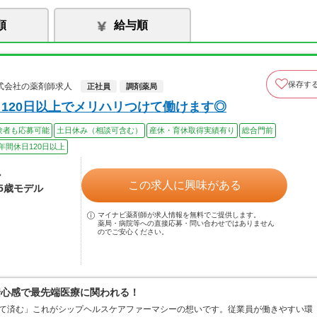
順
給与順
保存す
式会社の薬剤師求人
正社員
調剤薬局
120日以上でメリハリつけて働けます◎
験者も応募可能
土日休み（相談可含む）
産休・育休取得実績有り
総合門前
年間休日120日以上
ル
この求人に興味がある
45歳モデル
マイナビ薬剤師が求人情報を無料でご提供します。
薬局・病院等への直接応募・問い合わせではありません
のでご安心ください。
安心感で最先端医療に関われる！
くて済む」これがシップヘルスケアファーマシーの想いです。従業員が働きやすい環