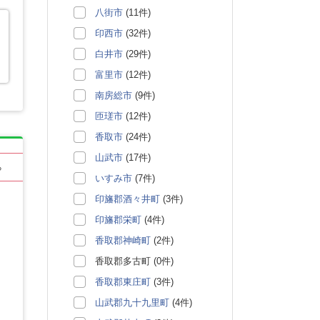
八街市
(11件)
印西市
(32件)
白井市
(29件)
富里市
(12件)
南房総市
(9件)
匝瑳市
(12件)
香取市
(24件)
山武市
(17件)
る
いすみ市
(7件)
印旛郡酒々井町
(3件)
印旛郡栄町
(4件)
香取郡神崎町
(2件)
香取郡多古町 (0件)
香取郡東庄町
(3件)
山武郡九十九里町
(4件)