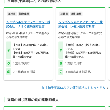
市川市(千葉県)エリアの薬剤師求人
正社員
調剤薬局
正社員
調剤薬局
シップヘルスケアファーマシー株
シップヘルスケアファーマシー株
式会社 ＡＢＣ薬局国府台店
式会社 レモン薬局 市川店
在宅×研修×挑戦！グループ基盤の安
在宅×研修×挑戦！グループ基盤の安
心感で最先端医療…
心感で最先端医療…
【月収】25.0万円以上 25歳～
【月収】25.0万円以上 25歳～
モデル
モデル
【年収】430万円～700万円25
【年収】430万円～550万円25
歳～45歳モデル
歳～45歳モデル
千葉県 市川市
千葉県 市川市
ＪＲ総武線 市川駅
ＪＲ総武線 市川駅 他
市川市(千葉県)エリアの薬剤師求人をもっと見る
近隣の同じ路線の別の薬剤師求人