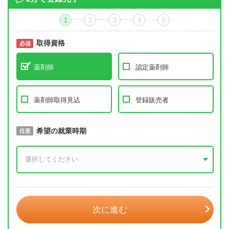
1
2
3
4
5
取得資格
必須
必須
薬剤師
認定薬剤師
薬剤師取得見込
登録販売者
取得予定年
希望の就業時期
必須
任意
年 3月
次に進む