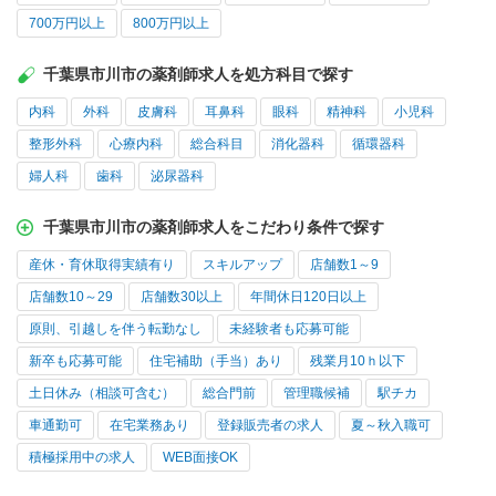
700万円以上
800万円以上
千葉県市川市の薬剤師求人を処方科目で探す
内科
外科
皮膚科
耳鼻科
眼科
精神科
小児科
整形外科
心療内科
総合科目
消化器科
循環器科
婦人科
歯科
泌尿器科
千葉県市川市の薬剤師求人をこだわり条件で探す
産休・育休取得実績有り
スキルアップ
店舗数1～9
店舗数10～29
店舗数30以上
年間休日120日以上
原則、引越しを伴う転勤なし
未経験者も応募可能
新卒も応募可能
住宅補助（手当）あり
残業月10ｈ以下
土日休み（相談可含む）
総合門前
管理職候補
駅チカ
車通勤可
在宅業務あり
登録販売者の求人
夏～秋入職可
積極採用中の求人
WEB面接OK