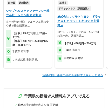
正社員
調剤薬局
正社員
ドラッグストア（調剤併設）
シップヘルスケアファーマシー株
式会社 レモン薬局 市川店
株式会社マツモトキヨシ ドラッ
グストア マツモトキヨシ 市川菅
在宅×研修×挑戦！グループ基盤の安
野店
心感で最先端医療…
自分らしく働く。それが、いい仕事
【月収】25.0万円以上 25歳～
の第一歩。選択的週…
モデル
【年収】430万円～550万円25
【年収】458万円～700万円
歳～45歳モデル
千葉県 市川市
千葉県 市川市
京成本線 菅野駅
ＪＲ総武線 市川駅 他
近隣の同じ路線の別の薬剤師求人をもっと見る
千葉県の新着求人情報をアプリで見る
勤務地別の新着求人を毎日更新