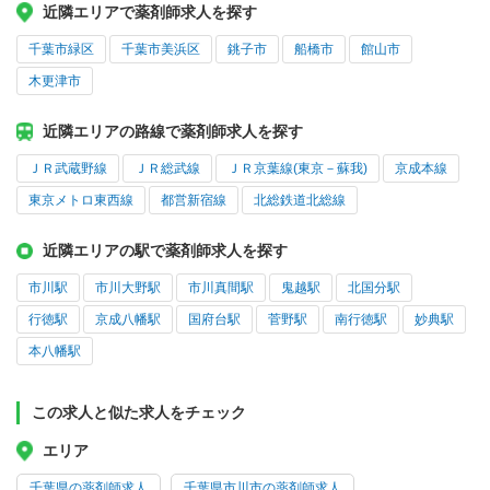
近隣エリアで薬剤師求人を探す
千葉市緑区
千葉市美浜区
銚子市
船橋市
館山市
木更津市
近隣エリアの路線で薬剤師求人を探す
ＪＲ武蔵野線
ＪＲ総武線
ＪＲ京葉線(東京－蘇我)
京成本線
東京メトロ東西線
都営新宿線
北総鉄道北総線
近隣エリアの駅で薬剤師求人を探す
市川駅
市川大野駅
市川真間駅
鬼越駅
北国分駅
行徳駅
京成八幡駅
国府台駅
菅野駅
南行徳駅
妙典駅
本八幡駅
この求人と似た求人をチェック
エリア
千葉県の薬剤師求人
千葉県市川市の薬剤師求人