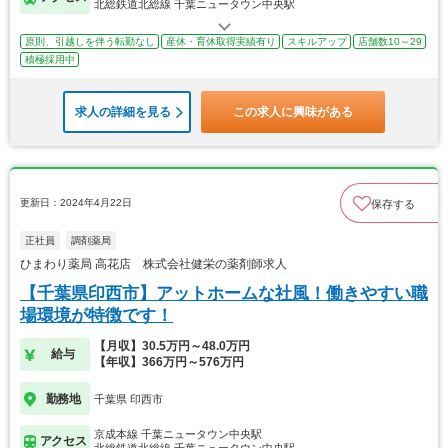
北総鉄道北総線 千葉ニュータウン中央駅
原則、引越しを伴う転勤なし
産休・育休取得実績有り
スキルアップ
店舗数10～29
積極採用中
求人の詳細を見る
この求人に興味がある
更新日：2024年4月22日
保存する
正社員
調剤薬局
ひまわり薬局 高花店 株式会社健栄の薬剤師求人
【千葉県印西市】アットホームな社風！働きやすい職
場環境が特徴です！
【月収】30.5万円～48.0万円
給与
【年収】366万円～576万円
勤務地
千葉県 印西市
京成本線 千葉ニュータウン中央駅
アクセス