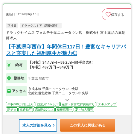
更新日：2026年6月18日
保存する
正社員
ドラッグストア（調剤併設）
ドラッグセイムス フォルテ千葉ニュータウン店 株式会社富士薬品の薬剤
師求人
【千葉県印西市】年間休日117日！豊富なキャリアパ
スと充実した福利厚生が魅力◎
【月収】34.4万円～59.2万円諸手当含む
給与
【年収】487万円～849万円
勤務地
千葉県 印西市
京成本線 千葉ニュータウン中央駅
アクセス
北総鉄道北総線 千葉ニュータウン中央駅
年収800万円以上可
残業月10ｈ以下
産休・育休取得実績有り
スキルアップ
駅チカ
車通勤可
店舗数30以上
積極採用中
夏～秋入職可
求人の詳細を見る
この求人に興味がある