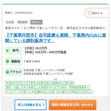
更新日：2026年6月18日
保存する
正社員
調剤薬局
募集停止
薬局タカサ くすり専科 千葉ニュータウン店 株式会社タカサの薬剤師求人
【千葉県印西市】在宅医療も展開、千葉県内のみに展
開している調剤薬局です。
【月収】26.0万円
給与
【年収】430万円～600万円程度
勤務地
千葉県 印西市
京成本線 千葉ニュータウン中央駅
アクセス
北総鉄道北総線 千葉ニュータウン中央駅
年収600万円以上可
新卒も応募可能
未経験者も応募可能
原則、引越しを伴う転勤なし
残業月10ｈ以下
産休・育休取得実績有り
スキルアップ
駅チカ
店舗数30以上
夏～秋入職可
年間休日120日以上
求人の詳細を見る
最新の募集状況を問い合わせる