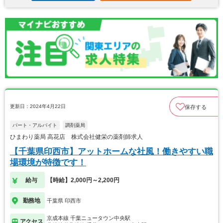
更新日：2024年4月22日
保存する
パート・アルバイト
調剤薬局
ひまわり薬局 高花店 株式会社健栄の薬剤師求人
【千葉県印西市】アットホームな社風！働きやすい職
場環境が特徴です！
給与
【時給】2,000円～2,200円
勤務地
千葉県 印西市
京成本線 千葉ニュータウン中央駅
アクセス