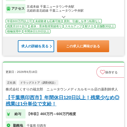
京成本線 千葉ニュータウン中央駅
アクセス
北総鉄道北総線 千葉ニュータウン中央駅
年収600万円以上可
未経験者も応募可能
原則、引越しを伴う転勤なし
残業月10ｈ以下
産休・育休取得実績有り
スキルアップ
駅チカ
店舗数30以上
積極採用中
年間休日120日以上
求人の詳細を見る
この求人に興味がある
更新日：2026年6月18日
保存する
正社員
ドラッグストア（調剤併設）
株式会社くすりの福太郎 ニュータウンメディカルモール店の薬剤師求人
【千葉県印西市】年間休日120日以上！残業少なめ◎
残業は1分単位で支給！
給与
【年収】460万円～600万円程度
勤務地
千葉県 印西市