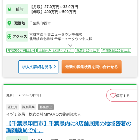
【月収】27.0万円～33.0万円
給与
【年収】400万円～500万円
勤務地
千葉県 印西市
京成本線 千葉ニュータウン中央駅
アクセス
北総鉄道北総線 千葉ニュータウン中央駅
年収500万円以上可
土日休み（相談可含む）
残業月10ｈ以下
年間休日120日以上
求人の詳細を見る
最新の募集状況を問い合わせる
更新日：2025年7月31日
保存する
正社員
調剤薬局
募集停止
イヅミ薬局 株式会社MIYAMOの薬剤師求人
【千葉県印西市】千葉県内に3店舗展開の地域密着の
調剤薬局です。