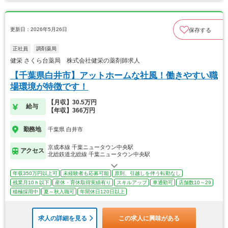
更新日：2026年5月26日
保存する
正社員
調剤薬局
健栄 さくら台薬局 株式会社健栄の薬剤師求人
【千葉県白井市】アットホームな社風！働きやすい職
場環境が特徴です！
【月収】30.5万円
給与
【年収】366万円
勤務地
千葉県 白井市
京成本線 千葉ニュータウン中央駅
アクセス
北総鉄道北総線 千葉ニュータウン中央駅
年収350万円以上可
未経験者も応募可能
原則、引越しを伴う転勤なし
残業月10ｈ以下
産休・育休取得実績有り
スキルアップ
車通勤可
店舗数10～29
積極採用中
夏～秋入職可
年間休日120日以上
求人の詳細を見る
この求人に興味がある