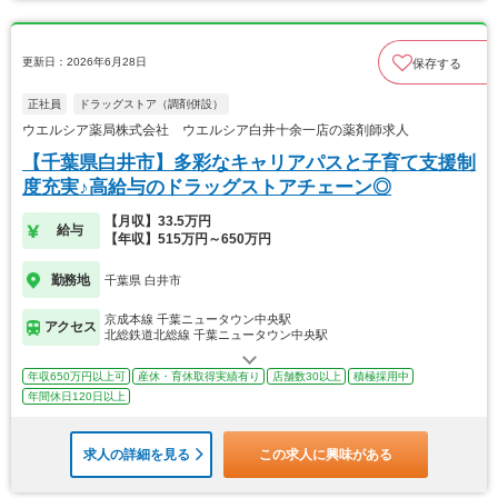
更新日：2026年6月28日
保存する
正社員
ドラッグストア（調剤併設）
ウエルシア薬局株式会社 ウエルシア白井十余一店の薬剤師求人
【千葉県白井市】多彩なキャリアパスと子育て支援制
度充実♪高給与のドラッグストアチェーン◎
【月収】33.5万円
給与
【年収】515万円～650万円
勤務地
千葉県 白井市
京成本線 千葉ニュータウン中央駅
アクセス
北総鉄道北総線 千葉ニュータウン中央駅
年収650万円以上可
産休・育休取得実績有り
店舗数30以上
積極採用中
年間休日120日以上
求人の詳細を見る
この求人に興味がある