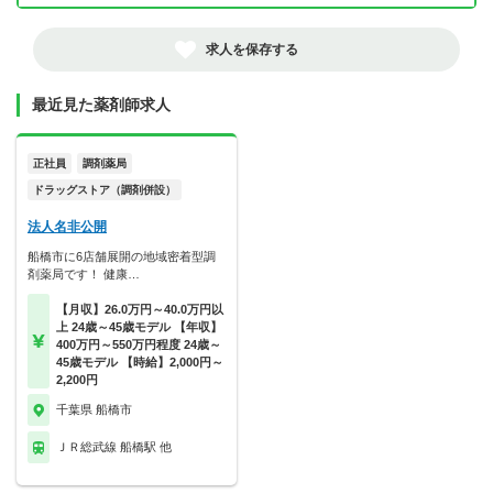
求人を保存する
最近見た薬剤師求人
正社員
調剤薬局
ドラッグストア（調剤併設）
法人名非公開
船橋市に6店舗展開の地域密着型調
剤薬局です！ 健康…
【月収】26.0万円～40.0万円以
上 24歳～45歳モデル 【年収】
400万円～550万円程度 24歳～
45歳モデル 【時給】2,000円～
2,200円
千葉県 船橋市
ＪＲ総武線 船橋駅 他