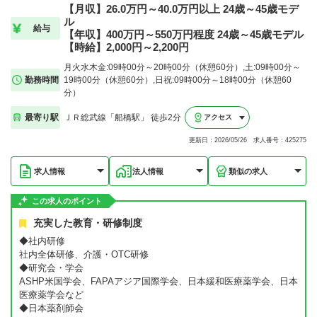
【月収】26.0万円～40.0万円以上 24歳～45歳モデ
ル
給与
【年収】400万円～550万円程度 24歳～45歳モデル
【時給】2,000円～2,200円
月火水木金:09時00分～20時00分（休憩60分）,土:09時00分～
勤務時間
19時00分（休憩60分）,日祝:09時00分～18時00分（休憩60
分）
最寄り駅
ＪＲ総武線「船橋駅」 徒歩2分
アクセス
更新日：2026/05/26 求人番号：425275
求人情報
法人情報
類似の求人
この求人のポイント
充実した教育・研修制度
◆社内研修
社内全体研修、介護・OTC研修
◆研究会・学会
ASHP米国学会、FAPAアジア国際学会、日本緩和医療薬学会、日本
医療薬学会など
◆日本薬剤師会