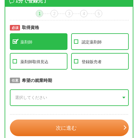
1分で登録完了
1
2
3
4
5
取得資格
必須
必須
薬剤師
認定薬剤師
薬剤師取得見込
登録販売者
取得予定年
希望の就業時期
必須
任意
年 3月
次に進む