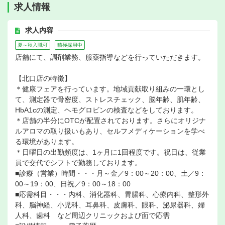
求人情報
求人内容
夏～秋入職可
積極採用中
店舗にて、調剤業務、服薬指導などを行っていただきます。
【北口店の特徴】
＊健康フェアを行っています。地域貢献取り組みの一環とし
て、測定器で骨密度、ストレスチェック、脳年齢、肌年齢、
HbA1cの測定、ヘモグロビンの検査などをしております。
＊店舗の半分にOTCが配置されております。さらにオリジナ
ルアロマの取り扱いもあり、セルフメディケーションを学べ
る環境があります。
＊日曜日の出勤頻度は、1ヶ月に1回程度です。祝日は、従業
員で交代でシフトで勤務しております。
■診療（営業）時間・・・月～金／9：00～20：00、土／9：
00～19：00、日祝／9：00～18：00
■応需科目・・・内科、消化器科、胃腸科、心療内科、整形外
科、脳神経、小児科、耳鼻科、皮膚科、眼科、泌尿器科、婦
人科、歯科 など周辺クリニックおよび面で応需