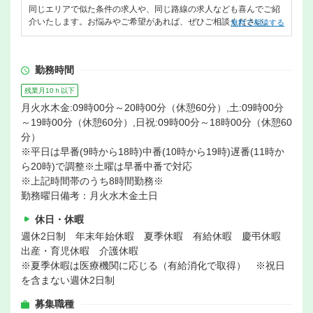
同じエリアで似た条件の求人や、同じ路線の求人なども喜んでご紹
介いたします。お悩みやご希望があれば、ぜひご相談ください。
無料で相談する
勤務時間
残業月10ｈ以下
月火水木金:09時00分～20時00分（休憩60分）,土:09時00分
～19時00分（休憩60分）,日祝:09時00分～18時00分（休憩60
分）
※平日は早番(9時から18時)中番(10時から19時)遅番(11時か
ら20時)で調整※土曜は早番中番で対応
※上記時間帯のうち8時間勤務※
勤務曜日備考：月火水木金土日
休日・休暇
週休2日制 年末年始休暇 夏季休暇 有給休暇 慶弔休暇
出産・育児休暇 介護休暇
※夏季休暇は医療機関に応じる（有給消化で取得） ※祝日
を含まない週休2日制
募集職種