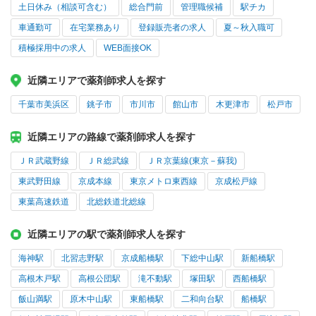
土日休み（相談可含む）
総合門前
管理職候補
駅チカ
車通勤可
在宅業務あり
登録販売者の求人
夏～秋入職可
積極採用中の求人
WEB面接OK
近隣エリアで薬剤師求人を探す
千葉市美浜区
銚子市
市川市
館山市
木更津市
松戸市
近隣エリアの路線で薬剤師求人を探す
ＪＲ武蔵野線
ＪＲ総武線
ＪＲ京葉線(東京－蘇我)
東武野田線
京成本線
東京メトロ東西線
京成松戸線
東葉高速鉄道
北総鉄道北総線
近隣エリアの駅で薬剤師求人を探す
海神駅
北習志野駅
京成船橋駅
下総中山駅
新船橋駅
高根木戸駅
高根公団駅
滝不動駅
塚田駅
西船橋駅
飯山満駅
原木中山駅
東船橋駅
二和向台駅
船橋駅