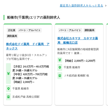
最近見た薬剤師求人をもっと見る
船橋市(千葉県)エリアの薬剤師求人
正社員
パート・アルバイト
パート・アルバイト
調剤薬局
調剤薬局
株式会社カネマタ カネマタ薬
局 船橋北口店
株式会社ドイ薬局 ドイ薬局 ア
ネックス
船橋市に6店舗展開の地域密着型調
剤薬局です！ 健康…
最寄り駅より徒歩1分！スキルアッ
プが可能な薬局です…
【時給】2,000円～2,200円
【月収】24.0万円～40.0万円程
千葉県 船橋市
度 24歳～35歳モデル
【年収】420万円～700万円程
ＪＲ総武線 船橋駅 他
度 24歳～35歳モデル
【時給】2,000円～
千葉県 船橋市
京成松戸線 高根公団駅