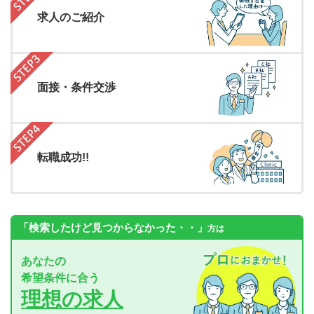
求人のご紹介
面接・条件交渉
転職成功!!
「検索したけど見つからなかった・・」
方は
あなたの
希望条件に合う
理想の求人