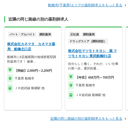
船橋市(千葉県)エリアの薬剤師求人をもっと見る
近隣の同じ路線の別の薬剤師求人
パート・アルバイト
調剤薬局
正社員
調剤薬局
ドラッグストア（調剤併設）
株式会社カネマタ カネマタ薬
局 船橋北口店
株式会社マツモトキヨシ 薬 マ
ツモトキヨシ 東武船橋B1店
船橋市に6店舗展開の地域密着型調
剤薬局です！ 健康…
自分らしく働く。それが、いい仕事
の第一歩。選択的週…
【時給】2,000円～2,200円
【年収】458万円～700万円
千葉県 船橋市
千葉県 船橋市
ＪＲ総武線 船橋駅 他
ＪＲ総武線 船橋駅 他
近隣の同じ路線の別の薬剤師求人をもっと見る