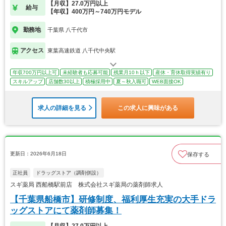
【月収】27.0万円以上
給与
【年収】400万円～740万円モデル
勤務地
千葉県 八千代市
アクセス
東葉高速鉄道 八千代中央駅
年収700万円以上可
未経験者も応募可能
残業月10ｈ以下
産休・育休取得実績有り
スキルアップ
店舗数30以上
積極採用中
夏～秋入職可
WEB面接OK
求人の詳細を見る
この求人に興味がある
更新日：2026年6月18日
保存する
正社員
ドラッグストア（調剤併設）
スギ薬局 西船橋駅前店 株式会社スギ薬局の薬剤師求人
【千葉県船橋市】研修制度、福利厚生充実の大手ドラ
ッグストアにて薬剤師募集！
【月収】27.0万円以上