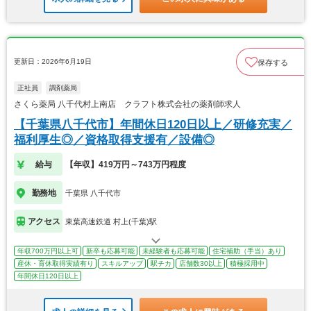
更新日：2026年6月19日
保存する
正社員
調剤薬局
さくら薬局 八千代村上南店 クラフト株式会社の薬剤師求人
【千葉県八千代市】年間休日120日以上／研修充実／
福利厚生◎／資格取得支援有／設備◎
給与
【年収】419万円～743万円程度
勤務地
千葉県 八千代市
アクセス
東葉高速鉄道 村上(千葉)駅
年収700万円以上可
新卒も応募可能
未経験者も応募可能
住宅補助（手当）あり
産休・育休取得実績有り
スキルアップ
駅チカ
店舗数30以上
積極採用中
年間休日120日以上