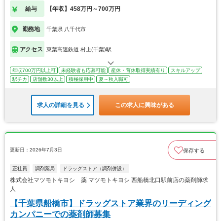
給与
【年収】458万円～700万円
勤務地
千葉県 八千代市
アクセス
東葉高速鉄道 村上(千葉)駅
年収700万円以上可
未経験者も応募可能
産休・育休取得実績有り
スキルアップ
駅チカ
店舗数30以上
積極採用中
夏～秋入職可
求人の詳細を見る
この求人に興味がある
更新日：2026年7月3日
保存する
正社員
調剤薬局
ドラッグストア（調剤併設）
株式会社マツモトキヨシ 薬 マツモトキヨシ 西船橋北口駅前店の薬剤師求
人
【千葉県船橋市】ドラッグストア業界のリーディング
カンパニーでの薬剤師募集