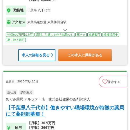
勤務地
千葉県 八千代市
アクセス
東葉高速鉄道 東葉勝田台駅
年収600万円以上可
原則、引越しを伴う転勤なし
駅チカ
車通勤可
積極採用中
夏～秋入職可
求人の詳細を見る
この求人に興味がある
更新日：2026年5月26日
保存する
正社員
調剤薬局
めぐみ薬局 アルファー店 株式会社健栄の薬剤師求人
【千葉県八千代市】働きやすい職場環境が特徴の薬局
にて薬剤師募集！
【月収】30.5万円
給与
【年収】366万円