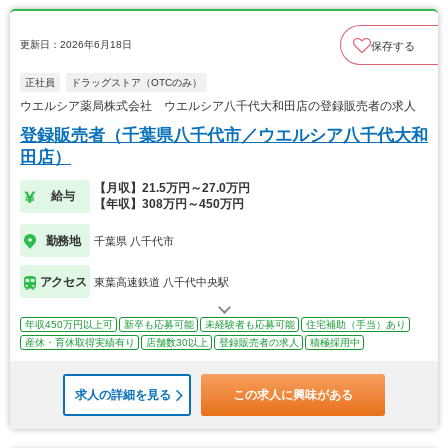
更新日：2026年6月18日
保存する
正社員
ドラッグストア（OTCのみ）
ウエルシア薬局株式会社 ウエルシア八千代大和田店の登録販売者の求人
登録販売者（千葉県八千代市／ウエルシア八千代大和
田店）
【月収】21.5万円～27.0万円
給与
【年収】308万円～450万円
勤務地
千葉県 八千代市
アクセス
東葉高速鉄道 八千代中央駅
年収450万円以上可
新卒も応募可能
未経験者も応募可能
住宅補助（手当）あり
産休・育休取得実績有り
店舗数30以上
登録販売者の求人
積極採用中
求人の詳細を見る
この求人に興味がある