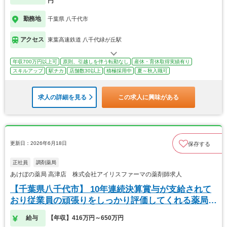
円
勤務地
千葉県 八千代市
アクセス
東葉高速鉄道 八千代緑が丘駅
年収700万円以上可
原則、引越しを伴う転勤なし
産休・育休取得実績有り
スキルアップ
駅チカ
店舗数30以上
積極採用中
夏～秋入職可
求人の詳細を見る
この求人に興味がある
更新日：2026年6月18日
保存する
正社員
調剤薬局
あけぼの薬局 高津店 株式会社アイリスファーマの薬剤師求人
【千葉県八千代市】 10年連続決算賞与が支給されて
おり従業員の頑張りをしっかり評価してくれる薬局で
す
給与
【年収】416万円～650万円