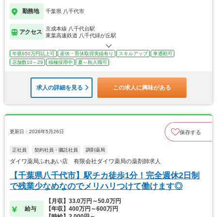
勤務地
千葉県 八千代市
京成本線 八千代台駅
アクセス
東葉高速鉄道 八千代緑が丘駅
年収650万円以上可
産休・育休取得実績有り
スキルアップ
車通勤可
店舗数10～29
積極採用中
夏～秋入職可
求人の詳細を見る
この求人に興味がある
更新日：2026年5月26日
保存する
正社員
契約社員・嘱託社員
調剤薬局
ダイワ薬局ふれあい店 有限会社ダイワ薬局の薬剤師求人
【千葉県八千代市】駅チカ徒歩1分！完全週休2日制
で残業少なめなのでメリハリつけて働けます◎
【月収】33.0万円～50.0万円
給与
【年収】400万円～600万円
【時給】2,000円～