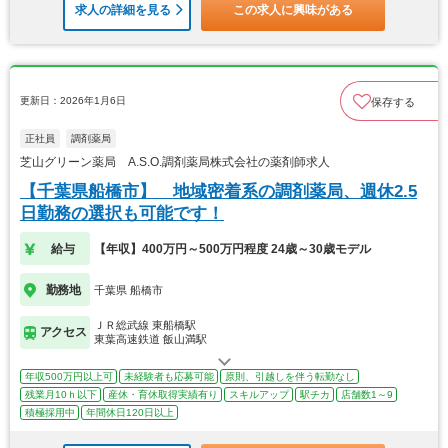
求人の詳細を見る
この求人に興味がある
更新日：2026年1月6日
保存する
正社員
調剤薬局
芝山グリーン薬局 A.S.O.調剤薬局株式会社の薬剤師求人
【千葉県船橋市】 地域密着系の調剤薬局、週休2.5
日勤務の選択も可能です！
給与
【年収】400万円～500万円程度 24歳～30歳モデル
勤務地
千葉県 船橋市
ＪＲ総武線 東船橋駅
アクセス
東葉高速鉄道 飯山満駅
年収500万円以上可
未経験者も応募可能
原則、引越しを伴う転勤なし
残業月10ｈ以下
産休・育休取得実績有り
スキルアップ
駅チカ
店舗数1～9
積極採用中
年間休日120日以上