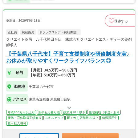
更新日：2026年6月18日
保存する
正社員
調剤薬局
ドラッグストア（調剤併設）
クリエイト薬局 八千代勝田台店 株式会社クリエイトエス・ディーの薬剤
師求人
【千葉県八千代市】子育て支援制度や研修制度充実♪
お休みが取りやすくワークライフバランス◎
【月収】34.5万円～50.0万円
給与
【年収】510万円～650万円
勤務地
千葉県 八千代市
アクセス
東葉高速鉄道 東葉勝田台駅
年収650万円以上可
新卒も応募可能
残業月10ｈ以下
住宅補助（手当）あり
産休・育休取得実績有り
スキルアップ
駅チカ
店舗数30以上
積極採用中
夏～秋入職可