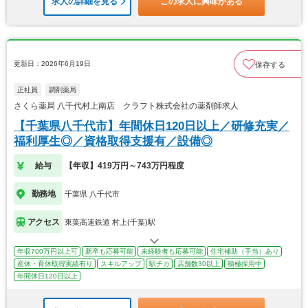
求人の詳細を見る
この求人に興味がある
更新日：2026年6月19日
保存する
正社員
調剤薬局
さくら薬局 八千代村上南店 クラフト株式会社の薬剤師求人
【千葉県八千代市】年間休日120日以上／研修充実／
福利厚生◎／資格取得支援有／設備◎
給与
【年収】419万円～743万円程度
勤務地
千葉県 八千代市
アクセス
東葉高速鉄道 村上(千葉)駅
年収700万円以上可
新卒も応募可能
未経験者も応募可能
住宅補助（手当）あり
産休・育休取得実績有り
スキルアップ
駅チカ
店舗数30以上
積極採用中
年間休日120日以上