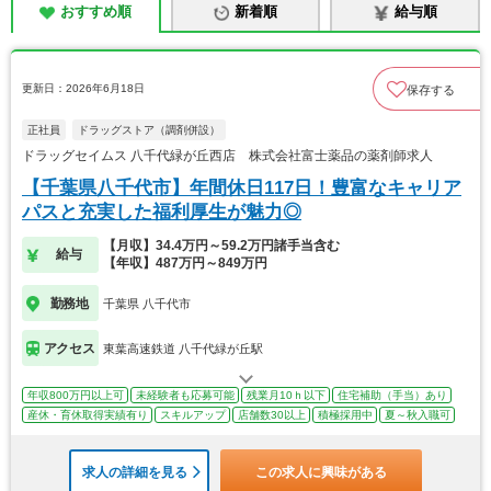
おすすめ順
新着順
給与順
更新日：2026年6月18日
保存する
正社員
ドラッグストア（調剤併設）
ドラッグセイムス 八千代緑が丘西店 株式会社富士薬品の薬剤師求人
【千葉県八千代市】年間休日117日！豊富なキャリア
パスと充実した福利厚生が魅力◎
【月収】34.4万円～59.2万円諸手当含む
給与
【年収】487万円～849万円
勤務地
千葉県 八千代市
アクセス
東葉高速鉄道 八千代緑が丘駅
年収800万円以上可
未経験者も応募可能
残業月10ｈ以下
住宅補助（手当）あり
産休・育休取得実績有り
スキルアップ
店舗数30以上
積極採用中
夏～秋入職可
求人の詳細を見る
この求人に興味がある