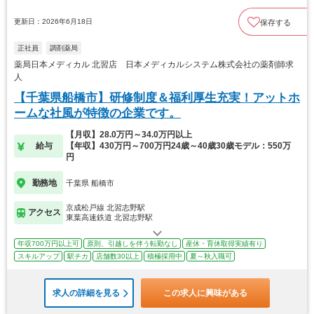
更新日：2026年6月18日
保存する
正社員
調剤薬局
薬局日本メディカル 北習店 日本メディカルシステム株式会社の薬剤師求
人
【千葉県船橋市】研修制度＆福利厚生充実！アットホ
ームな社風が特徴の企業です。
【月収】28.0万円～34.0万円以上
給与
【年収】430万円～700万円24歳～40歳30歳モデル：550万
円
勤務地
千葉県 船橋市
京成松戸線 北習志野駅
アクセス
東葉高速鉄道 北習志野駅
年収700万円以上可
原則、引越しを伴う転勤なし
産休・育休取得実績有り
スキルアップ
駅チカ
店舗数30以上
積極採用中
夏～秋入職可
求人の詳細を見る
この求人に興味がある