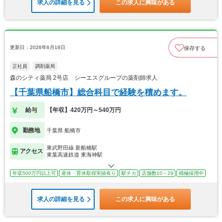
求人の詳細を見る
この求人に興味がある
更新日：2026年6月18日
保存する
正社員
調剤薬局
森のシティ薬局 2号店 シーエスグループの薬剤師求人
【千葉県船橋市】総合科目で経験を積めます。
給与
【年収】420万円～540万円
勤務地
千葉県 船橋市
東武野田線 新船橋駅
アクセス
東葉高速鉄道 東海神駅
年収500万円以上可
産休・育休取得実績有り
駅チカ
店舗数10～29
積極採用中
求人の詳細を見る
この求人に興味がある