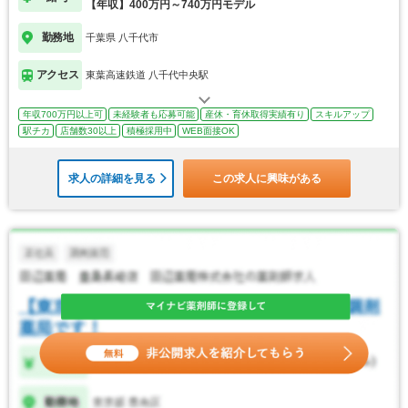
【年収】400万円～740万円モデル
勤務地
千葉県 八千代市
アクセス
東葉高速鉄道 八千代中央駅
年収700万円以上可
未経験者も応募可能
産休・育休取得実績有り
スキルアップ
駅チカ
店舗数30以上
積極採用中
WEB面接OK
求人の詳細を見る
この求人に興味がある