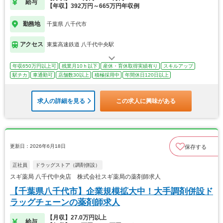
給与
【年収】392万円～665万円年収例
勤務地
千葉県 八千代市
アクセス
東葉高速鉄道 八千代中央駅
年収650万円以上可
残業月10ｈ以下
産休・育休取得実績有り
スキルアップ
駅チカ
車通勤可
店舗数30以上
積極採用中
年間休日120日以上
求人の詳細を見る
この求人に興味がある
更新日：2026年6月18日
保存する
正社員
ドラッグストア（調剤併設）
スギ薬局 八千代中央店 株式会社スギ薬局の薬剤師求人
【千葉県八千代市】企業規模拡大中！大手調剤併設ド
ラッグチェーンの薬剤師求人
【月収】27.0万円以上
給与