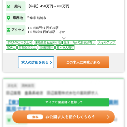
給与
【年収】458万円～700万円
勤務地
千葉県 船橋市
ＪＲ武蔵野線 西船橋駅
アクセス
ＪＲ総武線 西船橋駅…ほか
年収700万円以上可
未経験者も応募可能
産休・育休取得実績有り
スキルアップ
駅チカ
店舗数30以上
積極採用中
夏～秋入職可
求人の詳細を見る
この求人に興味がある