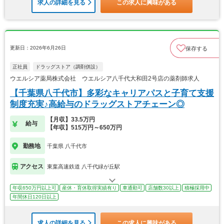
求人の詳細を見る
この求人に興味がある
更新日：2026年6月26日
保存する
正社員
ドラッグストア（調剤併設）
ウエルシア薬局株式会社 ウエルシア八千代大和田2号店の薬剤師求人
【千葉県八千代市】多彩なキャリアパスと子育て支援
制度充実♪高給与のドラッグストアチェーン◎
【月収】33.5万円
給与
【年収】515万円～650万円
勤務地
千葉県 八千代市
アクセス
東葉高速鉄道 八千代緑が丘駅
年収650万円以上可
産休・育休取得実績有り
車通勤可
店舗数30以上
積極採用中
年間休日120日以上
求人の詳細を見る
この求人に興味がある