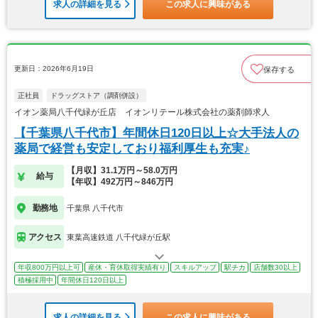
求人の詳細を見る
この求人に興味がある
更新日：2026年6月19日
保存する
正社員
ドラッグストア（調剤併設）
イオン薬局八千代緑が丘店 イオンリテール株式会社の薬剤師求人
【千葉県八千代市】年間休日120日以上☆大手法人の
薬局で経営も安定しており福利厚生も充実♪
【月収】31.1万円～58.0万円
給与
【年収】492万円～846万円
勤務地
千葉県 八千代市
アクセス
東葉高速鉄道 八千代緑が丘駅
年収800万円以上可
産休・育休取得実績有り
スキルアップ
駅チカ
店舗数30以上
積極採用中
年間休日120日以上
求人の詳細を見る
この求人に興味がある