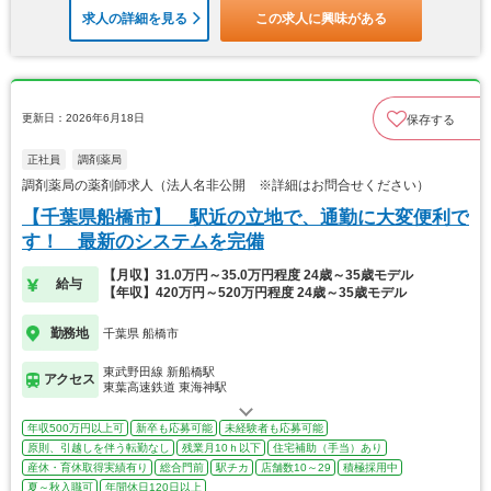
求人の詳細を見る
この求人に興味がある
更新日：2026年6月18日
保存する
正社員
調剤薬局
調剤薬局の薬剤師求人（法人名非公開 ※詳細はお問合せください）
【千葉県船橋市】 駅近の立地で、通勤に大変便利で
す！ 最新のシステムを完備
【月収】31.0万円～35.0万円程度 24歳～35歳モデル
給与
【年収】420万円～520万円程度 24歳～35歳モデル
勤務地
千葉県 船橋市
東武野田線 新船橋駅
アクセス
東葉高速鉄道 東海神駅
年収500万円以上可
新卒も応募可能
未経験者も応募可能
原則、引越しを伴う転勤なし
残業月10ｈ以下
住宅補助（手当）あり
産休・育休取得実績有り
総合門前
駅チカ
店舗数10～29
積極採用中
夏～秋入職可
年間休日120日以上