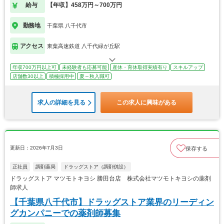
給与
【年収】458万円～700万円
勤務地
千葉県 八千代市
アクセス
東葉高速鉄道 八千代緑が丘駅
年収700万円以上可
未経験者も応募可能
産休・育休取得実績有り
スキルアップ
店舗数30以上
積極採用中
夏～秋入職可
求人の詳細を見る
この求人に興味がある
更新日：2026年7月3日
保存する
正社員
調剤薬局
ドラッグストア（調剤併設）
ドラッグストア マツモトキヨシ 勝田台店 株式会社マツモトキヨシの薬剤
師求人
【千葉県八千代市】ドラッグストア業界のリーディン
グカンパニーでの薬剤師募集