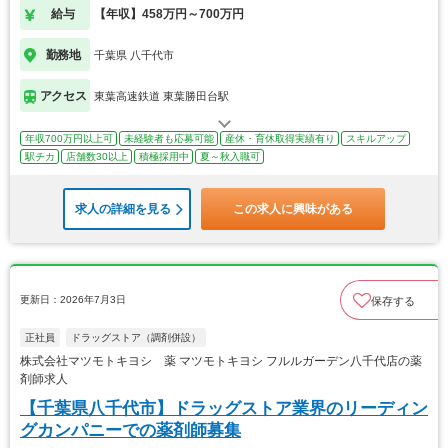
給与
【年収】458万円～700万円
勤務地
千葉県 八千代市
アクセス
東葉高速鉄道 東葉勝田台駅
年収700万円以上可
未経験者も応募可能
産休・育休取得実績有り
スキルアップ
駅チカ
店舗数30以上
積極採用中
夏～秋入職可
求人の詳細を見る
この求人に興味がある
更新日：2026年7月3日
保存する
正社員
ドラッグストア（調剤併設）
株式会社マツモトキヨシ 薬 マツモトキヨシ フルルガーデン八千代店の薬
剤師求人
【千葉県八千代市】ドラッグストア業界のリーディン
グカンパニーでの薬剤師募集