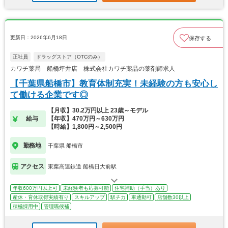
更新日：2026年6月18日
保存する
正社員
ドラッグストア（OTCのみ）
カワチ薬局 船橋坪井店 株式会社カワチ薬品の薬剤師求人
【千葉県船橋市】教育体制充実！未経験の方も安心し
て働ける企業です◎
【月収】30.2万円以上 23歳～モデル
給与
【年収】470万円～630万円
【時給】1,800円～2,500円
勤務地
千葉県 船橋市
アクセス
東葉高速鉄道 船橋日大前駅
年収600万円以上可
未経験者も応募可能
住宅補助（手当）あり
産休・育休取得実績有り
スキルアップ
駅チカ
車通勤可
店舗数30以上
積極採用中
管理職候補