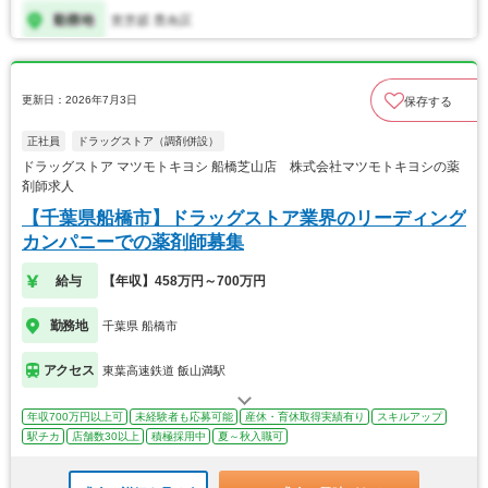
更新日：2026年7月3日
保存する
正社員
ドラッグストア（調剤併設）
ドラッグストア マツモトキヨシ 船橋芝山店 株式会社マツモトキヨシの薬
剤師求人
【千葉県船橋市】ドラッグストア業界のリーディング
カンパニーでの薬剤師募集
給与
【年収】458万円～700万円
勤務地
千葉県 船橋市
アクセス
東葉高速鉄道 飯山満駅
年収700万円以上可
未経験者も応募可能
産休・育休取得実績有り
スキルアップ
駅チカ
店舗数30以上
積極採用中
夏～秋入職可