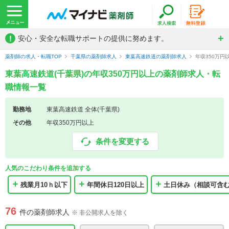
!
安心・安全な転職サポートの提供に努めます。
薬剤師の求人・転職TOP
千葉県の薬剤師求人
東葉高速鉄道の薬剤師求人
年収350万
東葉高速鉄道(千葉県)の年収350万円以上の薬剤師求人・転
職情報一覧
勤務地
東葉高速鉄道 全体(千葉県)
その他
年収350万円以上
条件を変更する
人気のこだわり条件を追加する
残業月10ｈ以下
年間休日120日以上
土日休み（相談可含
76
件の薬剤師求人
※ 非公開求人を除く