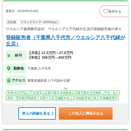
更新日：2026年6月18日
保存する
正社員
ドラッグストア（OTCのみ）
ウエルシア薬局株式会社 ウエルシア八千代緑が丘店の登録販売者の求人
登録販売者（千葉県八千代市／ウエルシア八千代緑が
丘店）
【月収】21.5万円～27.0万円
給与
【年収】308万円～450万円
勤務地
千葉県 八千代市
アクセス
東葉高速鉄道 八千代緑が丘駅
年収450万円以上可
新卒も応募可能
未経験者も応募可能
住宅補助（手当）あり
産休・育休取得実績有り
駅チカ
店舗数30以上
登録販売者の求人
積極採用中
求人の詳細を見る
この求人に興味がある