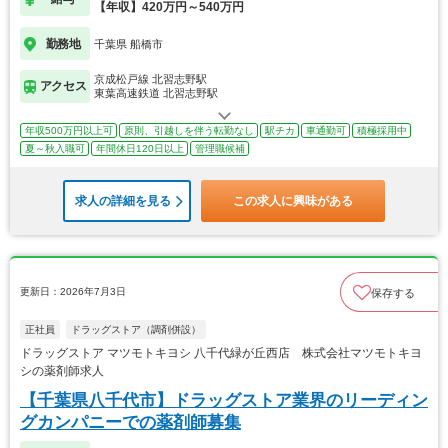
【年収】420万円～540万円
勤務地
千葉県 船橋市
京成松戸線 北習志野駅
アクセス
東葉高速鉄道 北習志野駅
年収500万円以上可
原則、引越しを伴う転勤なし
駅チカ
車通勤可
積極採用中
夏～秋入職可
年間休日120日以上
管理職候補
求人の詳細を見る
この求人に興味がある
更新日：2026年7月3日
保存する
正社員
ドラッグストア（調剤併設）
ドラッグストア マツモトキヨシ 八千代緑が丘西店 株式会社マツモトキヨ
シの薬剤師求人
【千葉県八千代市】ドラッグストア業界のリーディン
グカンパニーでの薬剤師募集