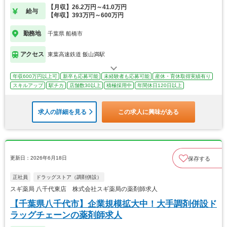
【月収】26.2万円～41.0万円
給与
【年収】393万円～600万円
勤務地
千葉県 船橋市
アクセス
東葉高速鉄道 飯山満駅
年収600万円以上可
新卒も応募可能
未経験者も応募可能
産休・育休取得実績有り
スキルアップ
駅チカ
店舗数30以上
積極採用中
年間休日120日以上
求人の詳細を見る
この求人に興味がある
更新日：2026年6月18日
保存する
正社員
ドラッグストア（調剤併設）
スギ薬局 八千代東店 株式会社スギ薬局の薬剤師求人
【千葉県八千代市】企業規模拡大中！大手調剤併設ド
ラッグチェーンの薬剤師求人