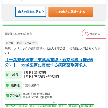
求人の詳細を見る
この求人に興味がある
更新日：2025年1月28日
保存する
正社員
病院・クリニック
病院・クリニックの薬剤師求人（法人名非公開 ※詳細はお問合せくださ
い）
【千葉県船橋市／東葉高速線・新京成線（徒歩9
分）】 地域医療に貢献する病院薬剤師求人
【月収】20.8万円
給与
【年収】390万円～600万円
勤務地
千葉県 船橋市
京成松戸線 北習志野駅
アクセス
東葉高速鉄道 北習志野駅
年収600万円以上可
産休・育休取得実績有り
駅チカ
車通勤可
積極採用中