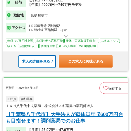
給与
【年収】400万円～740万円モデル
勤務地
千葉県 船橋市
ＪＲ武蔵野線 西船橋駅
アクセス
ＪＲ総武線 西船橋駅…ほか
年収700万円以上可
未経験者も応募可能
産休・育休取得実績有り
スキルアップ
駅チカ
店舗数30以上
積極採用中
夏～秋入職可
WEB面接OK
求人の詳細を見る
この求人に興味がある
更新日：2026年6月18日
保存する
正社員
調剤薬局
Ｉ＆Ｈ八千代中央薬局 株式会社スギ薬局の薬剤師求人
【千葉県八千代市】大手法人が母体◎年収600万円台
も目指せます！調剤薬局でのお仕事
【月収】26.0万円～47.0万円