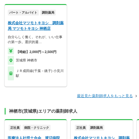
パート・アルバイト
調剤薬局
株式会社マツモトキヨシ 調剤薬
局 マツモトキヨシ 神栖店
自分らしく働く。それが、いい仕事
の第一歩。選択的週…
【時給】2,000円～2,500円
茨城県 神栖市
ＪＲ成田線(千葉－銚子) 小見川
駅
最近見た薬剤師求人をもっと見る
神栖市(茨城県)エリアの薬剤師求人
正社員
病院・クリニック
正社員
調剤薬局
医療法人社団土合会 渡辺病院
株式会社マツモトキヨシ 調剤薬