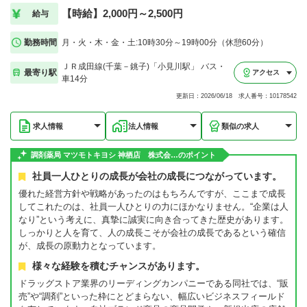
【時給】2,000円～2,500円
給与
勤務時間
月・火・木・金・土:10時30分～19時00分（休憩60分）
ＪＲ成田線(千葉－銚子)「小見川駅」 バス・
最寄り駅
アクセス
車14分
更新日：2026/06/18 求人番号：10178542
求人情報
法人情報
類似の求人
調剤薬局 マツモトキヨシ 神栖店 株式会…のポイント
社員一人ひとりの成長が会社の成長につながっています。
優れた経営方針や戦略があったのはもちろんですが、ここまで成長
してこれたのは、社員一人ひとりの力にほかなりません。“企業は人
なり”という考えに、真摯に誠実に向き合ってきた歴史があります。
しっかりと人を育て、人の成長こそが会社の成長であるという確信
が、成長の原動力となっています。
様々な経験を積むチャンスがあります。
ドラッグストア業界のリーディングカンパニーである同社では、“販
売”や“調剤”といった枠にとどまらない、幅広いビジネスフィールド