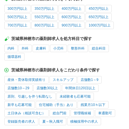
300万円以上
350万円以上
400万円以上
450万円以上
500万円以上
550万円以上
600万円以上
650万円以上
700万円以上
800万円以上
900万円以上
1000万円以上
茨城県神栖市の薬剤師求人を処方科目で探す
内科
外科
皮膚科
小児科
整形外科
総合科目
循環器科
茨城県神栖市の薬剤師求人をこだわり条件で探す
産休・育休取得実績有り
スキルアップ
店舗数1～9
店舗数10～29
店舗数30以上
年間休日120日以上
原則、引越しを伴う転勤なし
未経験者も応募可能
新卒も応募可能
住宅補助（手当）あり
残業月10ｈ以下
土日休み（相談可含む）
総合門前
管理職候補
車通勤可
登録販売者の求人
夏～秋入職可
積極採用中の求人