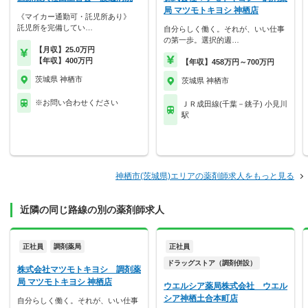
局 マツモトキヨシ 神栖店
《マイカー通勤可・託児所あり》
託児所を完備してい…
自分らしく働く。それが、いい仕事
の第一歩。選択的週…
【月収】25.0万円
【年収】400万円
【年収】458万円～700万円
茨城県 神栖市
茨城県 神栖市
※お問い合わせください
ＪＲ成田線(千葉－銚子) 小見川
駅
神栖市(茨城県)エリアの薬剤師求人をもっと見る
近隣の同じ路線の別の薬剤師求人
正社員
調剤薬局
正社員
ドラッグストア（調剤併設）
株式会社マツモトキヨシ 調剤薬
局 マツモトキヨシ 神栖店
ウエルシア薬局株式会社 ウエル
シア神栖土合本町店
自分らしく働く。それが、いい仕事