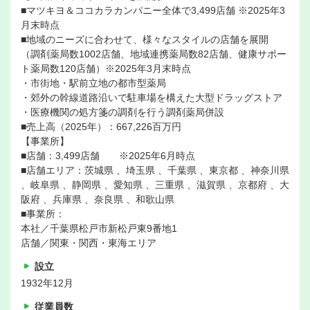
■マツキヨ＆ココカラカンパニー全体で3,499店舗 ※2025年3
月末時点
■地域のニーズに合わせて、様々なスタイルの店舗を展開
（調剤薬局数1002店舗、地域連携薬局数82店舗、健康サポー
ト薬局数120店舗）※2025年3月末時点
・市街地・駅前立地の都市型薬局
・郊外の幹線道路沿いで駐車場を構えた大型ドラッグストア
・医療機関の処方箋の調剤を行う調剤薬局併設
■売上高（2025年）：667,226百万円
【事業所】
■店舗：3,499店舗 ※2025年6月時点
■店舗エリア：茨城県 、埼玉県 、千葉県 、東京都 、神奈川県
、岐阜県 、静岡県 、愛知県 、三重県 、滋賀県 、京都府 、大
阪府 、兵庫県 、奈良県 、和歌山県
■事業所：
本社／千葉県松戸市新松戸東9番地1
店舗／関東・関西・東海エリア
設立
1932年12月
従業員数