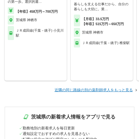
の第一歩。選択的週…
暮らしを支える仕事だから、自分の
暮らしも大切に。業…
【年収】458万円～700万円
【月収】33.5万円
茨城県 神栖市
【年収】515万円～650万円
ＪＲ成田線(千葉－銚子) 小見川
茨城県 神栖市
駅
ＪＲ成田線(千葉－銚子) 椎柴駅
近隣の同じ路線の別の薬剤師求人をもっと見る
茨城県の新着求人情報をアプリで見る
勤務地別の新着求人を毎日更新
通知設定でおすすめの求人を見逃さない