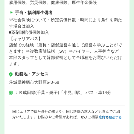
雇用保険、労災保険、健康保険、厚生年金保険
手当・福利厚生備考
※社会保険について：所定労働日数・時間により条件を満た
す場合は加入
■薬剤師賠償保険加入
【キャリアパス】
店舗での経験（店長：店舗運営を通して経営を学ぶことがで
きます）⇒複数店舗統括（SV）⇒バイヤー、人事担当など
本部スタッフとして幹部候補として全職種をお選びいただけ
ます。
勤務地・アクセス
茨城県神栖市大野原5-3-68
ＪＲ成田線(千葉－銚子)「小見川駅」 バス・車14分
同じエリアで似た条件の求人や、同じ路線の求人なども喜んでご紹
介いたします。お悩みやご希望があれば、ぜひご相談ください。
無料で相談する