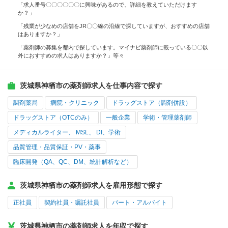
「求人番号〇〇〇〇〇〇に興味があるので、詳細を教えていただけます
か？」
「残業が少なめの店舗をJR〇〇線の沿線で探していますが、おすすめの店舗
はありますか？」
「薬剤師の募集を都内で探しています。マイナビ薬剤師に載っている〇〇以
外におすすめの求人はありますか？」等々
茨城県神栖市の薬剤師求人を仕事内容で探す
調剤薬局
病院・クリニック
ドラッグストア（調剤併設）
ドラッグストア（OTCのみ）
一般企業
学術・管理薬剤師
メディカルライター、 MSL、 DI、学術
品質管理・品質保証・PV・薬事
臨床開発（QA、QC、DM、統計解析など）
茨城県神栖市の薬剤師求人を雇用形態で探す
正社員
契約社員・嘱託社員
パート・アルバイト
茨城県神栖市の薬剤師求人を年収で探す