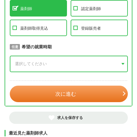
薬剤師
認定薬剤師
薬剤師取得見込
登録販売者
取得予定年
希望の就業時期
必須
任意
年 3月
次に進む
求人を保存する
最近見た薬剤師求人