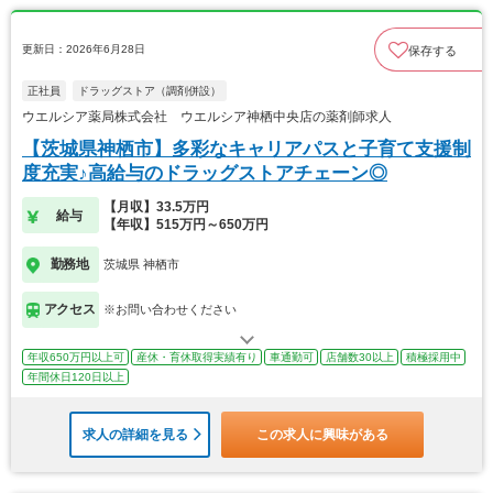
更新日：2026年6月28日
保存する
正社員
ドラッグストア（調剤併設）
ウエルシア薬局株式会社 ウエルシア神栖中央店の薬剤師求人
【茨城県神栖市】多彩なキャリアパスと子育て支援制
度充実♪高給与のドラッグストアチェーン◎
【月収】33.5万円
給与
【年収】515万円～650万円
勤務地
茨城県 神栖市
アクセス
※お問い合わせください
年収650万円以上可
産休・育休取得実績有り
車通勤可
店舗数30以上
積極採用中
年間休日120日以上
求人の詳細を見る
この求人に興味がある