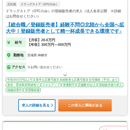
正社員
ドラッグストア（OTCのみ）
ドラッグストア（OTCのみ）の登録販売者の求人（法人名非公開 ※詳細
はお問合せください）
【総合職／登録販売者】経験不問◎北陸から全国へ拡
大中！登録販売者として精一杯成長できる環境です♪
【月収】20.0万円
給与
【年収】300万円～450万円
勤務地
茨城県 神栖市
アクセス
※お問い合わせください
年収450万円以上可
新卒も応募可能
未経験者も応募可能
住宅補助（手当）あり
産休・育休取得実績有り
スキルアップ
車通勤可
店舗数30以上
登録販売者の求人
積極採用中
管理職候補
求人の詳細を見る
この求人に興味がある