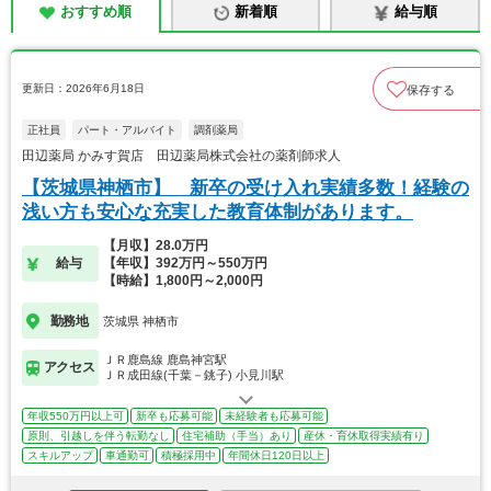
おすすめ順
新着順
給与順
更新日：2026年6月18日
保存する
正社員
パート・アルバイト
調剤薬局
田辺薬局 かみす賀店 田辺薬局株式会社の薬剤師求人
【茨城県神栖市】 新卒の受け入れ実績多数！経験の
浅い方も安心な充実した教育体制があります。
【月収】28.0万円
給与
【年収】392万円～550万円
【時給】1,800円～2,000円
勤務地
茨城県 神栖市
ＪＲ鹿島線 鹿島神宮駅
アクセス
ＪＲ成田線(千葉－銚子) 小見川駅
年収550万円以上可
新卒も応募可能
未経験者も応募可能
原則、引越しを伴う転勤なし
住宅補助（手当）あり
産休・育休取得実績有り
スキルアップ
車通勤可
積極採用中
年間休日120日以上