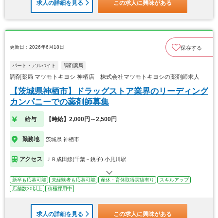
求人の詳細を見る
この求人に興味がある
更新日：2026年6月18日
保存する
パート・アルバイト
調剤薬局
調剤薬局 マツモトキヨシ 神栖店 株式会社マツモトキヨシの薬剤師求人
【茨城県神栖市】ドラッグストア業界のリーディング
カンパニーでの薬剤師募集
給与
【時給】2,000円～2,500円
勤務地
茨城県 神栖市
アクセス
ＪＲ成田線(千葉－銚子) 小見川駅
新卒も応募可能
未経験者も応募可能
産休・育休取得実績有り
スキルアップ
店舗数30以上
積極採用中
求人の詳細を見る
この求人に興味がある