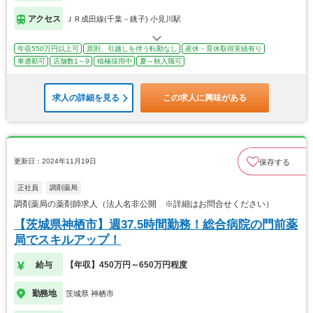
アクセス
ＪＲ成田線(千葉－銚子) 小見川駅
年収550万円以上可
原則、引越しを伴う転勤なし
産休・育休取得実績有り
車通勤可
店舗数1～9
積極採用中
夏～秋入職可
求人の詳細を見る
この求人に興味がある
更新日：2024年11月19日
保存する
正社員
調剤薬局
調剤薬局の薬剤師求人（法人名非公開 ※詳細はお問合せください）
【茨城県神栖市】週37.5時間勤務！総合病院の門前薬
局でスキルアップ！
給与
【年収】450万円～650万円程度
勤務地
茨城県 神栖市