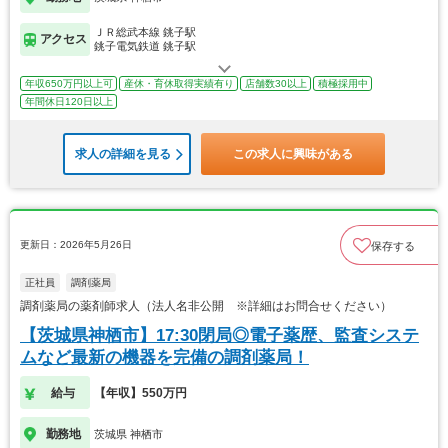
ＪＲ総武本線 銚子駅
アクセス
銚子電気鉄道 銚子駅
年収650万円以上可
産休・育休取得実績有り
店舗数30以上
積極採用中
年間休日120日以上
求人の詳細を見る
この求人に興味がある
更新日：2026年5月26日
保存する
正社員
調剤薬局
調剤薬局の薬剤師求人（法人名非公開 ※詳細はお問合せください）
【茨城県神栖市】17:30閉局◎電子薬歴、監査システ
ムなど最新の機器を完備の調剤薬局！
給与
【年収】550万円
勤務地
茨城県 神栖市