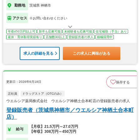
勤務地
茨城県 神栖市
アクセス
※お問い合わせください
年収450万円以上可
新卒も応募可能
未経験者も応募可能
住宅補助（手当）あり
産休・育休取得実績有り
店舗数30以上
登録販売者の求人
積極採用中
求人の詳細を見る
この求人に興味がある
更新日：2026年6月18日
保存する
正社員
ドラッグストア（OTCのみ）
ウエルシア薬局株式会社 ウエルシア神栖土合本町店の登録販売者の求人
登録販売者（茨城県神栖市／ウエルシア神栖土合本町
店）
【月収】21.5万円～27.0万円
給与
【年収】308万円～450万円