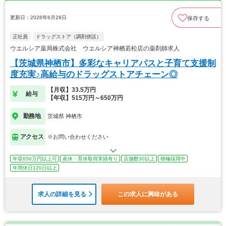
更新日：2026年6月28日
保存する
正社員
ドラッグストア（調剤併設）
ウエルシア薬局株式会社 ウエルシア神栖若松店の薬剤師求人
【茨城県神栖市】多彩なキャリアパスと子育て支援制
度充実♪高給与のドラッグストアチェーン◎
【月収】33.5万円
給与
【年収】515万円～650万円
勤務地
茨城県 神栖市
アクセス
※お問い合わせください
年収650万円以上可
産休・育休取得実績有り
店舗数30以上
積極採用中
年間休日120日以上
求人の詳細を見る
この求人に興味がある