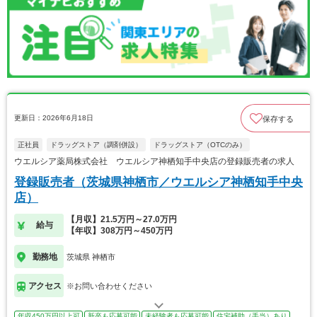
更新日：2026年6月18日
保存する
正社員
ドラッグストア（調剤併設）
ドラッグストア（OTCのみ）
ウエルシア薬局株式会社 ウエルシア神栖知手中央店の登録販売者の求人
登録販売者（茨城県神栖市／ウエルシア神栖知手中央
店）
【月収】21.5万円～27.0万円
給与
【年収】308万円～450万円
勤務地
茨城県 神栖市
アクセス
※お問い合わせください
年収450万円以上可
新卒も応募可能
未経験者も応募可能
住宅補助（手当）あり