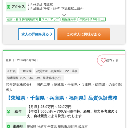
ＪＲ外房線 茂原駅
アクセス
ＪＲ成田線(千葉－銚子) 下総橘駅…ほか
産休・育休取得実績有り
スキルアップ
積極採用中
年間休日120日以上
求人の詳細を見る
この求人に興味がある
更新日：2026年5月26日
保存する
正社員
一般企業
品質管理・品質保証・PV・薬事
臨床開発（QA、QC、DM、統計解析など）
沢井製薬株式会社 国内工場（茨城県・千葉県・兵庫県・福岡県）の薬剤師
求人
【茨城県・千葉県・兵庫県・福岡県】品質保証業務
【月収】25.0万円～32.0万円
給与
【年収】500万円～700万円※年齢、経験、能力を考慮のう
え、自社規定により決定いたします
勤務地
茨城県 神栖市,千葉県 茂原市,福岡県 飯塚市