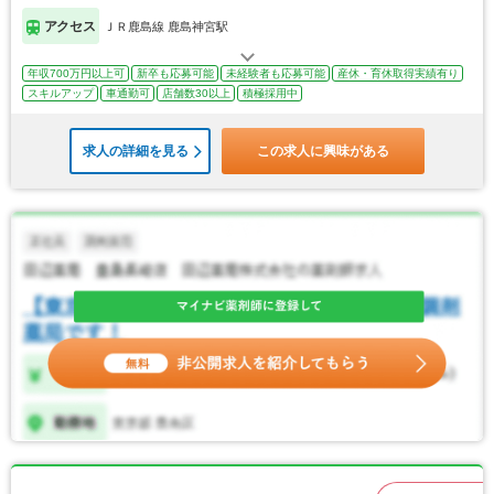
アクセス
ＪＲ鹿島線 鹿島神宮駅
年収700万円以上可
新卒も応募可能
未経験者も応募可能
産休・育休取得実績有り
スキルアップ
車通勤可
店舗数30以上
積極採用中
求人の詳細を見る
この求人に興味がある