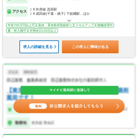
ＪＲ外房線 茂原駅
アクセス
ＪＲ成田線(千葉－銚子) 下総橘駅…ほか
年収700万円以上可
産休・育休取得実績有り
スキルアップ
積極採用中
夏～秋入職可
年間休日120日以上
求人の詳細を見る
この求人に興味がある