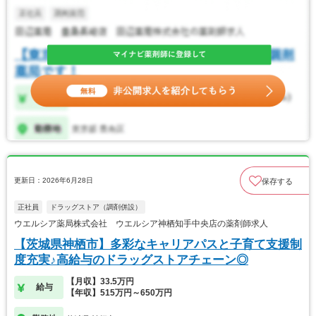
更新日：2026年6月28日
保存する
正社員
ドラッグストア（調剤併設）
ウエルシア薬局株式会社 ウエルシア神栖知手中央店の薬剤師求人
【茨城県神栖市】多彩なキャリアパスと子育て支援制
度充実♪高給与のドラッグストアチェーン◎
【月収】33.5万円
給与
【年収】515万円～650万円