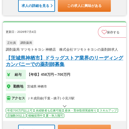
求人の詳細を見る
この求人に興味がある
更新日：2026年7月4日
保存する
正社員
調剤薬局
調剤薬局 マツモトキヨシ 神栖店 株式会社マツモトキヨシの薬剤師求人
【茨城県神栖市】ドラッグストア業界のリーディング
カンパニーでの薬剤師募集
給与
【年収】458万円～700万円
勤務地
茨城県 神栖市
アクセス
ＪＲ成田線(千葉－銚子) 小見川駅
年収700万円以上可
未経験者も応募可能
産休・育休取得実績有り
スキルアップ
店舗数30以上
積極採用中
夏～秋入職可