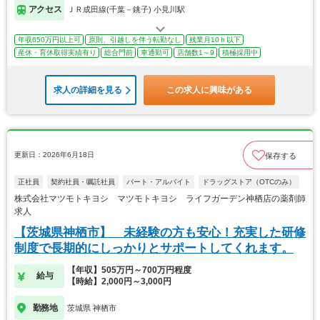
アクセス
ＪＲ成田線(千葉－銚子) 小見川駅
年収650万円以上可
原則、引越しを伴う転勤なし
残業月10ｈ以下
産休・育休取得実績有り
総合門前
車通勤可
店舗数1～9
積極採用中
求人の詳細を見る
この求人に興味がある
更新日：2026年6月18日
保存する
正社員
契約社員・嘱託社員
パート・アルバイト
ドラッグストア（OTCのみ）
株式会社マツモトキヨシ マツモトキヨシ ライフガーデン神栖店の薬剤師
求人
【茨城県神栖市】 未経験の方も安心！充実した研修
制度で長期的にしっかりとサポートしてくれます。
【年収】505万円～700万円程度
給与
【時給】2,000円～3,000円
勤務地
茨城県 神栖市