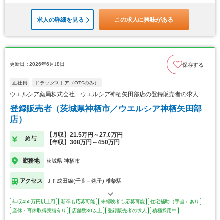
求人の詳細を見る
この求人に興味がある
更新日：2026年6月18日
保存する
正社員
ドラッグストア（OTCのみ）
ウエルシア薬局株式会社 ウエルシア神栖矢田部店の登録販売者の求人
登録販売者（茨城県神栖市／ウエルシア神栖矢田部
店）
【月収】21.5万円～27.0万円
給与
【年収】308万円～450万円
勤務地
茨城県 神栖市
アクセス
ＪＲ成田線(千葉－銚子) 椎柴駅
年収450万円以上可
新卒も応募可能
未経験者も応募可能
住宅補助（手当）あり
産休・育休取得実績有り
店舗数30以上
登録販売者の求人
積極採用中