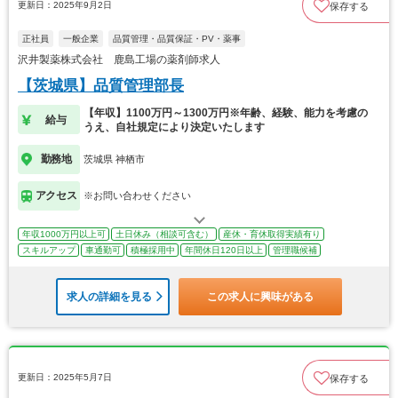
更新日：2025年9月2日
保存する
正社員
一般企業
品質管理・品質保証・PV・薬事
沢井製薬株式会社 鹿島工場の薬剤師求人
【茨城県】品質管理部長
【年収】1100万円～1300万円※年齢、経験、能力を考慮の
給与
うえ、自社規定により決定いたします
勤務地
茨城県 神栖市
アクセス
※お問い合わせください
年収1000万円以上可
土日休み（相談可含む）
産休・育休取得実績有り
スキルアップ
車通勤可
積極採用中
年間休日120日以上
管理職候補
求人の詳細を見る
この求人に興味がある
更新日：2025年5月7日
保存する