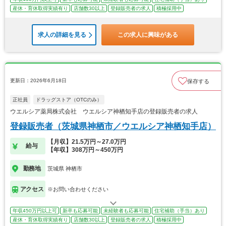
産休・育休取得実績有り
店舗数30以上
登録販売者の求人
積極採用中
求人の詳細を見る
この求人に興味がある
更新日：2026年6月18日
保存する
正社員
ドラッグストア（OTCのみ）
ウエルシア薬局株式会社 ウエルシア神栖知手店の登録販売者の求人
登録販売者（茨城県神栖市／ウエルシア神栖知手店）
【月収】21.5万円～27.0万円
給与
【年収】308万円～450万円
勤務地
茨城県 神栖市
アクセス
※お問い合わせください
年収450万円以上可
新卒も応募可能
未経験者も応募可能
住宅補助（手当）あり
産休・育休取得実績有り
店舗数30以上
登録販売者の求人
積極採用中