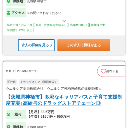
勤務地
茨城県 神栖市
アクセス
※お問い合わせください
年収650万円以上可
産休・育休取得実績有り
店舗数30以上
積極採用中
年間休日120日以上
求人の詳細を見る
この求人に興味がある
更新日：2026年6月27日
保存する
正社員
ドラッグストア（調剤併設）
ウエルシア薬局株式会社 ウエルシア神栖波崎店の薬剤師求人
【茨城県神栖市】多彩なキャリアパスと子育て支援制
度充実♪高給与のドラッグストアチェーン◎
【月収】33.5万円
給与
【年収】515万円～650万円
勤務地
茨城県 神栖市