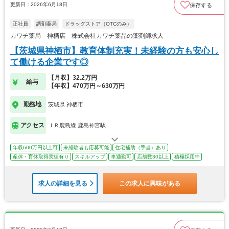
更新日：2026年6月18日
保存する
正社員
調剤薬局
ドラッグストア（OTCのみ）
カワチ薬局 神栖店 株式会社カワチ薬品の薬剤師求人
【茨城県神栖市】教育体制充実！未経験の方も安心し
て働ける企業です◎
【月収】32.2万円
給与
【年収】470万円～630万円
勤務地
茨城県 神栖市
アクセス
ＪＲ鹿島線 鹿島神宮駅
年収600万円以上可
未経験者も応募可能
住宅補助（手当）あり
産休・育休取得実績有り
スキルアップ
車通勤可
店舗数30以上
積極採用中
求人の詳細を見る
この求人に興味がある