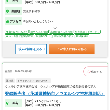
給与
【年収】308万円～450万円
勤務地
茨城県 神栖市
アクセス
※お問い合わせください
年収450万円以上可
新卒も応募可能
未経験者も応募可能
住宅補助（手当）あり
産休・育休取得実績有り
店舗数30以上
登録販売者の求人
積極採用中
求人の詳細を見る
この求人に興味がある
更新日：2026年6月18日
保存する
正社員
ドラッグストア（OTCのみ）
ウエルシア薬局株式会社 ウエルシア神栖堀割店の登録販売者の求人
登録販売者（茨城県神栖市／ウエルシア神栖堀割店）
【月収】21.5万円～27.0万円
給与
【年収】308万円～450万円