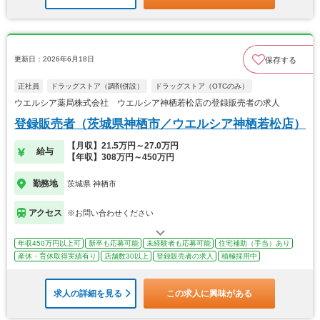
更新日：2026年6月18日
保存する
正社員
ドラッグストア（調剤併設）
ドラッグストア（OTCのみ）
ウエルシア薬局株式会社 ウエルシア神栖若松店の登録販売者の求人
登録販売者（茨城県神栖市／ウエルシア神栖若松店）
【月収】21.5万円～27.0万円
給与
【年収】308万円～450万円
勤務地
茨城県 神栖市
アクセス
※お問い合わせください
年収450万円以上可
新卒も応募可能
未経験者も応募可能
住宅補助（手当）あり
産休・育休取得実績有り
店舗数30以上
登録販売者の求人
積極採用中
求人の詳細を見る
この求人に興味がある