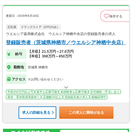
更新日：2026年6月18日
保存する
正社員
ドラッグストア（OTCのみ）
ウエルシア薬局株式会社 ウエルシア神栖中央店の登録販売者の求人
登録販売者（茨城県神栖市／ウエルシア神栖中央店）
【月収】21.5万円～27.0万円
給与
【年収】308万円～450万円
勤務地
茨城県 神栖市
アクセス
※お問い合わせください
年収450万円以上可
新卒も応募可能
未経験者も応募可能
住宅補助（手当）あり
産休・育休取得実績有り
店舗数30以上
登録販売者の求人
積極採用中
求人の詳細を見る
この求人に興味がある