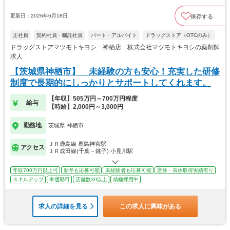
更新日：2026年6月18日
保存する
正社員
契約社員・嘱託社員
パート・アルバイト
ドラッグストア（OTCのみ）
ドラッグストアマツモトキヨシ 神栖店 株式会社マツモトキヨシの薬剤師
求人
【茨城県神栖市】 未経験の方も安心！充実した研修
制度で長期的にしっかりとサポートしてくれます。
【年収】505万円～700万円程度
給与
【時給】2,000円～3,000円
勤務地
茨城県 神栖市
ＪＲ鹿島線 鹿島神宮駅
アクセス
ＪＲ成田線(千葉－銚子) 小見川駅
年収700万円以上可
新卒も応募可能
未経験者も応募可能
産休・育休取得実績有り
スキルアップ
車通勤可
店舗数30以上
積極採用中
求人の詳細を見る
この求人に興味がある