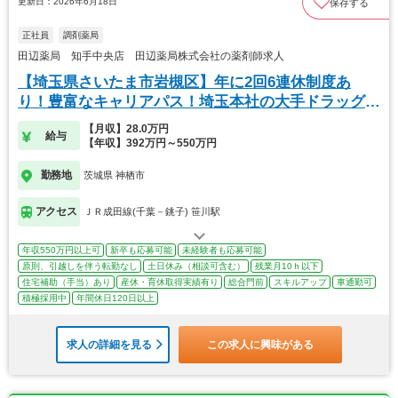
更新日：2026年6月18日
保存する
正社員
調剤薬局
田辺薬局 知手中央店 田辺薬局株式会社の薬剤師求人
【埼玉県さいたま市岩槻区】年に2回6連休制度あ
り！豊富なキャリアパス！埼玉本社の大手ドラッグス
トア
【月収】28.0万円
給与
【年収】392万円～550万円
勤務地
茨城県 神栖市
アクセス
ＪＲ成田線(千葉－銚子) 笹川駅
年収550万円以上可
新卒も応募可能
未経験者も応募可能
原則、引越しを伴う転勤なし
土日休み（相談可含む）
残業月10ｈ以下
住宅補助（手当）あり
産休・育休取得実績有り
総合門前
スキルアップ
車通勤可
積極採用中
年間休日120日以上
求人の詳細を見る
この求人に興味がある