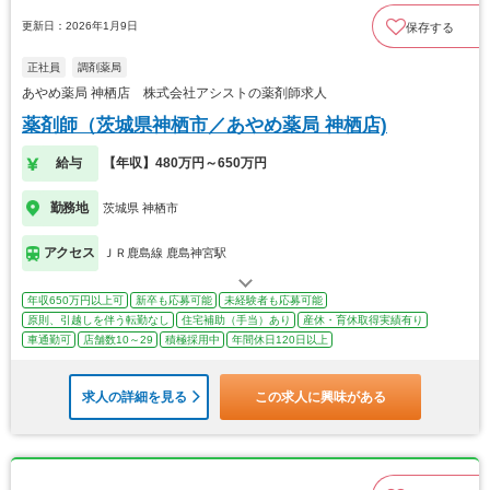
更新日：2026年1月9日
保存する
正社員
調剤薬局
あやめ薬局 神栖店 株式会社アシストの薬剤師求人
薬剤師（茨城県神栖市／あやめ薬局 神栖店)
給与
【年収】480万円～650万円
勤務地
茨城県 神栖市
アクセス
ＪＲ鹿島線 鹿島神宮駅
年収650万円以上可
新卒も応募可能
未経験者も応募可能
原則、引越しを伴う転勤なし
住宅補助（手当）あり
産休・育休取得実績有り
車通勤可
店舗数10～29
積極採用中
年間休日120日以上
求人の詳細を見る
この求人に興味がある