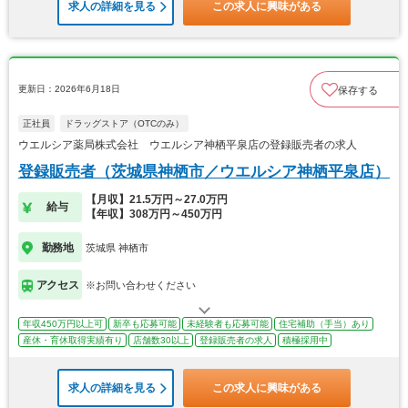
求人の詳細を見る
この求人に興味がある
更新日：2026年6月18日
保存する
正社員
ドラッグストア（OTCのみ）
ウエルシア薬局株式会社 ウエルシア神栖平泉店の登録販売者の求人
登録販売者（茨城県神栖市／ウエルシア神栖平泉店）
【月収】21.5万円～27.0万円
給与
【年収】308万円～450万円
勤務地
茨城県 神栖市
アクセス
※お問い合わせください
年収450万円以上可
新卒も応募可能
未経験者も応募可能
住宅補助（手当）あり
産休・育休取得実績有り
店舗数30以上
登録販売者の求人
積極採用中
求人の詳細を見る
この求人に興味がある