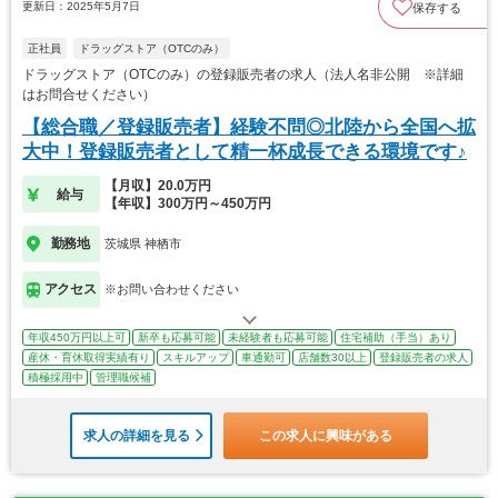
更新日：2025年5月7日
保存する
正社員
ドラッグストア（OTCのみ）
ドラッグストア（OTCのみ）の登録販売者の求人（法人名非公開 ※詳細
はお問合せください）
【総合職／登録販売者】経験不問◎北陸から全国へ拡
大中！登録販売者として精一杯成長できる環境です♪
【月収】20.0万円
給与
【年収】300万円～450万円
勤務地
茨城県 神栖市
アクセス
※お問い合わせください
年収450万円以上可
新卒も応募可能
未経験者も応募可能
住宅補助（手当）あり
産休・育休取得実績有り
スキルアップ
車通勤可
店舗数30以上
登録販売者の求人
積極採用中
管理職候補
求人の詳細を見る
この求人に興味がある