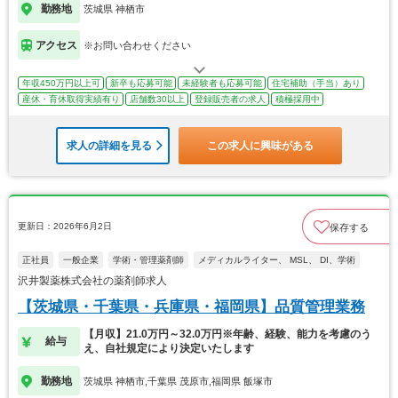
勤務地
茨城県 神栖市
アクセス
※お問い合わせください
年収450万円以上可
新卒も応募可能
未経験者も応募可能
住宅補助（手当）あり
産休・育休取得実績有り
店舗数30以上
登録販売者の求人
積極採用中
求人の詳細を見る
この求人に興味がある
更新日：2026年6月2日
保存する
正社員
一般企業
学術・管理薬剤師
メディカルライター、 MSL、 DI、学術
沢井製薬株式会社の薬剤師求人
【茨城県・千葉県・兵庫県・福岡県】品質管理業務
【月収】21.0万円～32.0万円※年齢、経験、能力を考慮のう
給与
え、自社規定により決定いたします
勤務地
茨城県 神栖市,千葉県 茂原市,福岡県 飯塚市