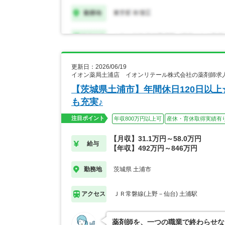
更新日：2026/06/19
イオン薬局土浦店 イオンリテール株式会社の薬剤師求
【茨城県土浦市】年間休日120日以
も充実♪
注目ポイント
年収800万円以上可
産休・育休取得実績有
【月収】31.1万円～58.0万円
給与
【年収】492万円～846万円
茨城県 土浦市
勤務地
ＪＲ常磐線(上野－仙台) 土浦駅
アクセス
薬剤師を、一つの職業で終わらせな