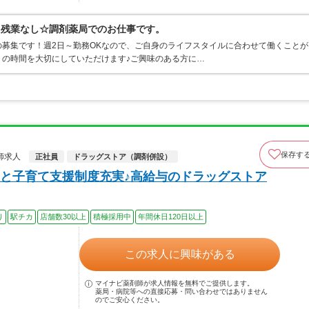
～・残業なし☆調剤薬局でのお仕事です。
募集です！週2日～勤務OKなので、ご自身のライフスタイルに合わせて働くことが
トの時間を大切にしていただけます♪ご興味のある方に…
保存す
師求人
正社員
ドラッグストア（調剤併設）
と子育て支援制度充実♪高給与のドラッグストア
り
駅チカ
店舗数30以上
積極採用中
年間休日120日以上
この求人に興味がある
マイナビ薬剤師が求人情報を無料でご提供します。
薬局・病院等への直接応募・問い合わせではありません
のでご安心ください。