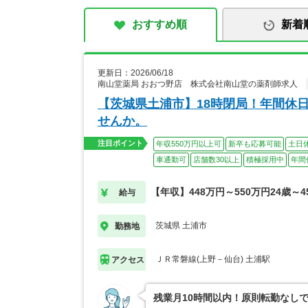
おすすめ順
新着
更新日：2026/06/18
南山堂薬局 おおつ野店 株式会社南山堂の薬剤師求人
【茨城県土浦市】18時閉局！年間休
せんか。
注目ポイント
年収550万円以上可
新卒も応募可能
土日
車通勤可
店舗数30以上
積極採用中
年間
【年収】448万円～550万円24歳～4
給与
茨城県 土浦市
勤務地
ＪＲ常磐線(上野－仙台) 土浦駅
アクセス
残業月10時間以内！原則転勤なし