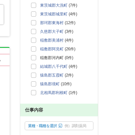
東茨城郡大洗町
(7件)
東茨城郡城里町
(4件)
那珂郡東海村
(12件)
久慈郡大子町
(3件)
稲敷郡美浦村
(4件)
稲敷郡阿見町
(26件)
稲敷郡河内町 (0件)
る
結城郡八千代町
(4件)
猿島郡五霞町
(2件)
猿島郡境町
(10件)
北相馬郡利根町
(1件)
仕事内容
業種・職種を選択
例）調剤薬局