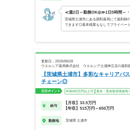
≪週2日～勤務OK◎≫1日5時間
茨城県土浦市にある調剤薬局にて薬剤師の
できます◎基本残業もなしでプライベー
更新日：2026/06/28
ウエルシア薬局株式会社 ウエルシア土浦神立店の薬剤
【茨城県土浦市】多彩なキャリアパス
チェーン◎
注目ポイント
年収650万円以上可
産休・育休取得実績有
【月収】33.5万円
給与
【年収】515万円～650万円
茨城県 土浦市
勤務地