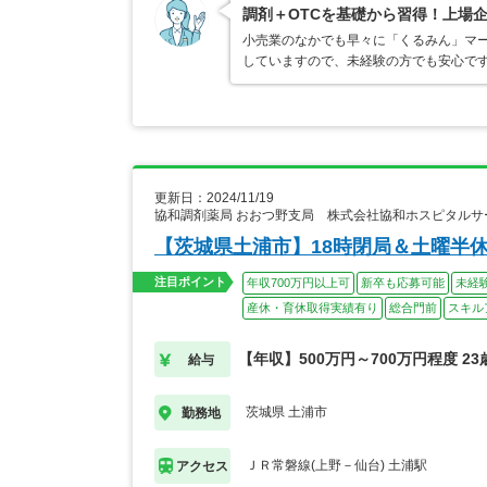
調剤＋OTCを基礎から習得！上場
小売業のなかでも早々に「くるみん」マ
していますので、未経験の方でも安心で
更新日：2024/11/19
協和調剤薬局 おおつ野支局 株式会社協和ホスピタルサ
【茨城県土浦市】18時閉局＆土曜半休
注目ポイント
年収700万円以上可
新卒も応募可能
未経
産休・育休取得実績有り
総合門前
スキル
【年収】500万円～700万円程度 2
給与
茨城県 土浦市
勤務地
ＪＲ常磐線(上野－仙台) 土浦駅
アクセス