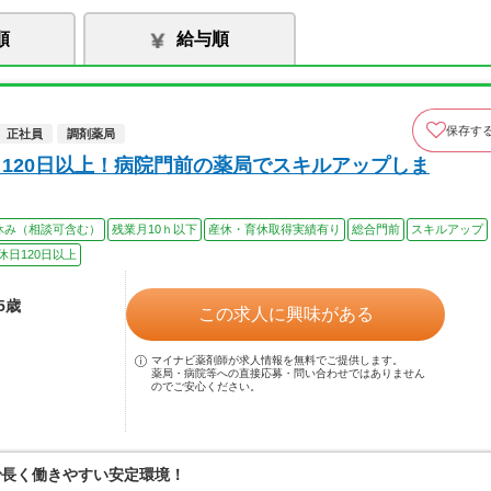
順
給与順
保存す
正社員
調剤薬局
日120日以上！病院門前の薬局でスキルアップしま
休み（相談可含む）
残業月10ｈ以下
産休・育休取得実績有り
総合門前
スキルアップ
休日120日以上
5歳
この求人に興味がある
マイナビ薬剤師が求人情報を無料でご提供します。
薬局・病院等への直接応募・問い合わせではありません
のでご安心ください。
で長く働きやすい安定環境！