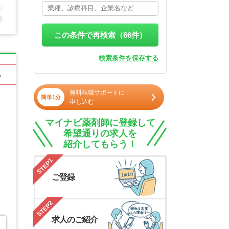
この条件で再検索（
66
件）
検索条件を保存する
る
無料転職サポートに
簡単1分
申し込む
マイナビ薬剤師に登録して
希望通りの求人を
紹介してもらう！
STEP1
ご登録
STEP2
求人のご紹介