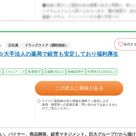
保存す
人
正社員
ドラッグストア（調剤併設）
上☆大手法人の薬局で経営も安定しており福利厚生
り
スキルアップ
車通勤可
店舗数30以上
積極採用中
年間休日120日以上
この求人に興味がある
マイナビ薬剤師が求人情報を無料でご提供します。
薬局・病院等への直接応募・問い合わせではありません
のでご安心ください。
い。バイヤー、商品開発、経営マネジメント。巨大グループだから描け