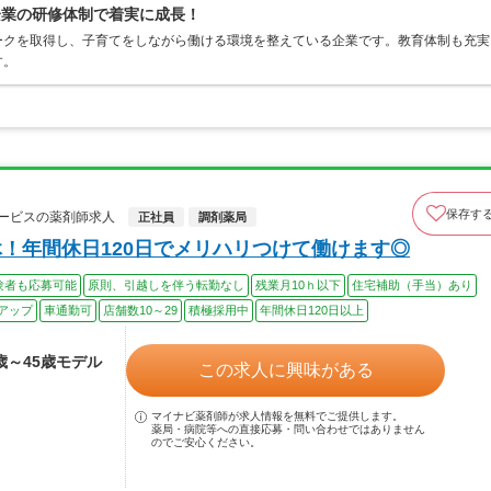
企業の研修体制で着実に成長！
ークを取得し、子育てをしながら働ける環境を整えている企業です。教育体制も充実
す。
保存す
ービスの薬剤師求人
正社員
調剤薬局
！年間休日120日でメリハリつけて働けます◎
験者も応募可能
原則、引越しを伴う転勤なし
残業月10ｈ以下
住宅補助（手当）あり
アップ
車通勤可
店舗数10～29
積極採用中
年間休日120日以上
3歳～45歳モデル
この求人に興味がある
マイナビ薬剤師が求人情報を無料でご提供します。
薬局・病院等への直接応募・問い合わせではありません
のでご安心ください。