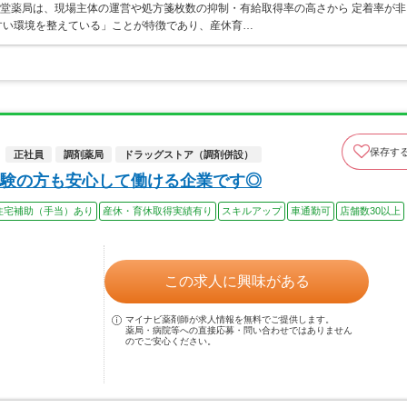
山堂薬局は、現場主体の運営や処方箋枚数の抑制・有給取得率の高さから 定着率が非
すい環境を整えている」ことが特徴であり、産休育…
保存す
正社員
調剤薬局
ドラッグストア（調剤併設）
験の方も安心して働ける企業です◎
住宅補助（手当）あり
産休・育休取得実績有り
スキルアップ
車通勤可
店舗数30以上
この求人に興味がある
マイナビ薬剤師が求人情報を無料でご提供します。
薬局・病院等への直接応募・問い合わせではありません
のでご安心ください。