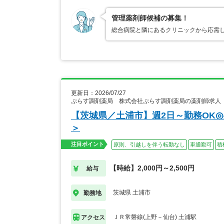
管理薬剤師候補の募集！
総合病院と隣にあるクリニックから応需
更新日：2026/07/27
ぷらす調剤薬局 株式会社ぷらす調剤薬局の薬剤師求人
【茨城県／土浦市】週2日～勤務OK
＞
注目ポイント
原則、引越しを伴う転勤なし
車通勤可
積
【時給】2,000円～2,500円
給与
茨城県 土浦市
勤務地
ＪＲ常磐線(上野－仙台) 土浦駅
アクセス