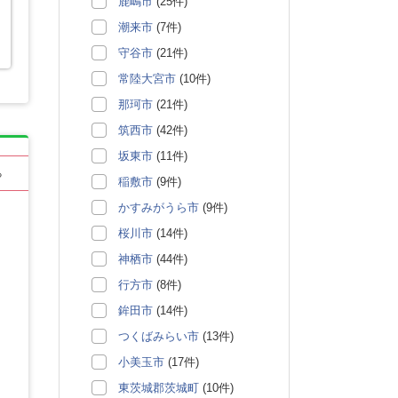
鹿嶋市
(25件)
潮来市
(7件)
守谷市
(21件)
常陸大宮市
(10件)
那珂市
(21件)
筑西市
(42件)
坂東市
(11件)
る
稲敷市
(9件)
かすみがうら市
(9件)
桜川市
(14件)
神栖市
(44件)
行方市
(8件)
鉾田市
(14件)
つくばみらい市
(13件)
小美玉市
(17件)
東茨城郡茨城町
(10件)