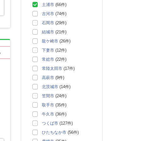
土浦市
(66件)
古河市
(74件)
石岡市
(29件)
結城市
(21件)
龍ケ崎市
(26件)
下妻市
(12件)
る
常総市
(22件)
常陸太田市
(17件)
高萩市
(9件)
北茨城市
(14件)
笠間市
(24件)
取手市
(35件)
牛久市
(36件)
つくば市
(127件)
ひたちなか市
(56件)