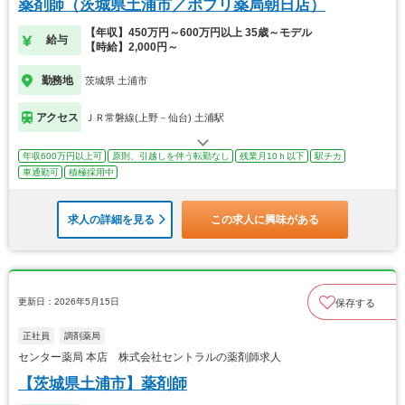
薬剤師（茨城県土浦市／ポプリ薬局朝日店）
【年収】450万円～600万円以上 35歳～モデル
給与
【時給】2,000円～
勤務地
茨城県 土浦市
アクセス
ＪＲ常磐線(上野－仙台) 土浦駅
年収600万円以上可
原則、引越しを伴う転勤なし
残業月10ｈ以下
駅チカ
車通勤可
積極採用中
求人の詳細を見る
この求人に興味がある
更新日：2026年5月15日
保存する
正社員
調剤薬局
センター薬局 本店 株式会社セントラルの薬剤師求人
【茨城県土浦市】薬剤師