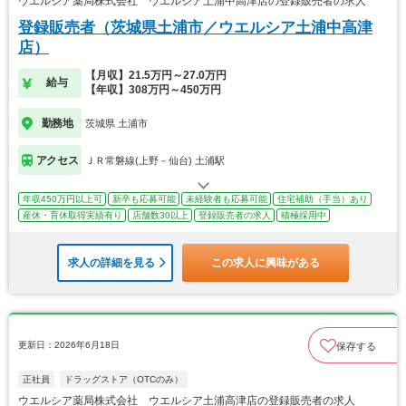
ウエルシア薬局株式会社 ウエルシア土浦中高津店の登録販売者の求人
登録販売者（茨城県土浦市／ウエルシア土浦中高津
店）
【月収】21.5万円～27.0万円
給与
【年収】308万円～450万円
勤務地
茨城県 土浦市
アクセス
ＪＲ常磐線(上野－仙台) 土浦駅
年収450万円以上可
新卒も応募可能
未経験者も応募可能
住宅補助（手当）あり
産休・育休取得実績有り
店舗数30以上
登録販売者の求人
積極採用中
求人の詳細を見る
この求人に興味がある
更新日：2026年6月18日
保存する
正社員
ドラッグストア（OTCのみ）
ウエルシア薬局株式会社 ウエルシア土浦高津店の登録販売者の求人