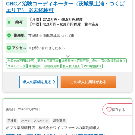
CRC／治験コーディネーター（茨城県土浦・つくば
エリア） ※未経験可
【月収】27.2万円～40.5万円程度
給与
【年収】413万円～618万円程度 賞与込み
勤務地
茨城県 土浦市,茨城県 つくば市
アクセス
※お問い合わせください
年収600万円以上可
新卒も応募可能
未経験者も応募可能
産休・育休取得実績有り
スキルアップ
車通勤可
積極採用中
夏～秋入職可
WEB面接OK
求人の詳細を見る
この求人に興味がある
更新日：2026年5月20日
保存する
正社員
パート・アルバイト
調剤薬局
ポプリ薬局朝日店 株式会社ワイツファーマの薬剤師求人