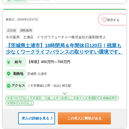
更新日：2026年2月27日
保存する
正社員
調剤薬局
今川薬局 土浦店 イマガワフューチャー株式会社の薬剤師求人
【茨城県土浦市】18時閉局＆年間休日120日！残業も
少なくワークライフバランスの取りやすい環境です。
給与
【年収】450万円～700万円
勤務地
茨城県 土浦市
アクセス
ＪＲ常磐線(上野－仙台) 神立駅
年収700万円以上可
原則、引越しを伴う転勤なし
駅チカ
車通勤可
積極採用中
年間休日120日以上
求人の詳細を見る
この求人に興味がある