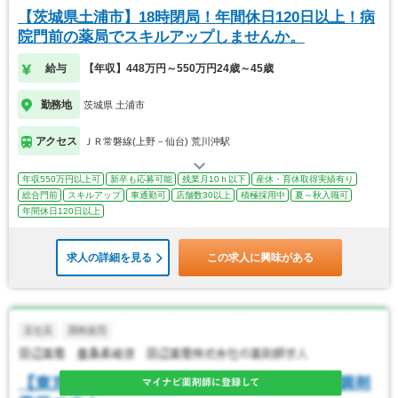
【茨城県土浦市】18時閉局！年間休日120日以上！病
院門前の薬局でスキルアップしませんか。
給与
【年収】448万円～550万円24歳～45歳
勤務地
茨城県 土浦市
アクセス
ＪＲ常磐線(上野－仙台) 荒川沖駅
年収550万円以上可
新卒も応募可能
残業月10ｈ以下
産休・育休取得実績有り
総合門前
スキルアップ
車通勤可
店舗数30以上
積極採用中
夏～秋入職可
年間休日120日以上
求人の詳細を見る
この求人に興味がある