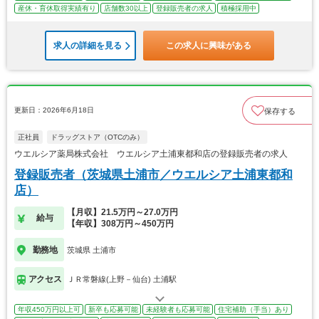
産休・育休取得実績有り
店舗数30以上
登録販売者の求人
積極採用中
求人の詳細を見る
この求人に興味がある
更新日：2026年6月18日
保存する
正社員
ドラッグストア（OTCのみ）
ウエルシア薬局株式会社 ウエルシア土浦東都和店の登録販売者の求人
登録販売者（茨城県土浦市／ウエルシア土浦東都和
店）
【月収】21.5万円～27.0万円
給与
【年収】308万円～450万円
勤務地
茨城県 土浦市
アクセス
ＪＲ常磐線(上野－仙台) 土浦駅
年収450万円以上可
新卒も応募可能
未経験者も応募可能
住宅補助（手当）あり