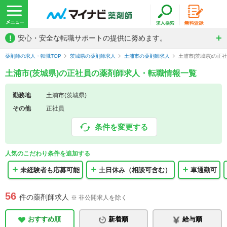
!
安心・安全な転職サポートの提供に努めます。
薬剤師の求人・転職TOP
茨城県の薬剤師求人
土浦市の薬剤師求人
土浦市(茨城県)の正
土浦市(茨城県)の正社員の薬剤師求人・転職情報一覧
勤務地
土浦市(茨城県)
その他
正社員
条件を変更する
人気のこだわり条件を追加する
未経験者も応募可能
土日休み（相談可含む）
車通勤可
56
件の薬剤師求人
※ 非公開求人を除く
おすすめ順
新着順
給与順