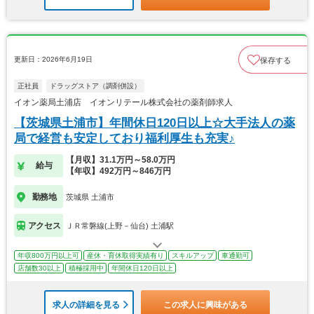
更新日：2026年6月19日
保存する
正社員
ドラッグストア（調剤併設）
イオン薬局土浦店 イオンリテール株式会社の薬剤師求人
【茨城県土浦市】年間休日120日以上☆大手法人の薬
局で経営も安定しており福利厚生も充実♪
【月収】31.1万円～58.0万円
給与
【年収】492万円～846万円
勤務地
茨城県 土浦市
アクセス
ＪＲ常磐線(上野－仙台) 土浦駅
年収800万円以上可
産休・育休取得実績有り
スキルアップ
車通勤可
店舗数30以上
積極採用中
年間休日120日以上
求人の詳細を見る
この求人に興味がある