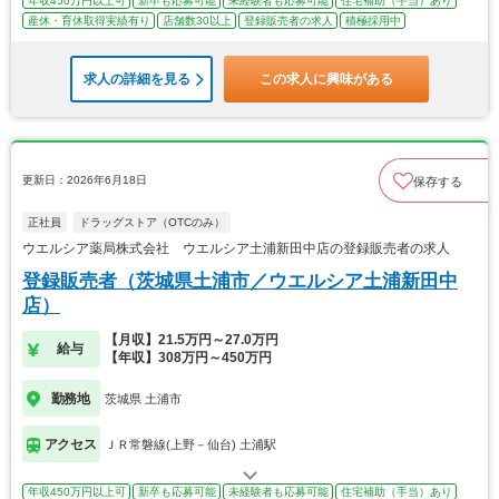
年収450万円以上可
新卒も応募可能
未経験者も応募可能
住宅補助（手当）あり
産休・育休取得実績有り
店舗数30以上
登録販売者の求人
積極採用中
求人の詳細を見る
この求人に興味がある
更新日：2026年6月18日
保存する
正社員
ドラッグストア（OTCのみ）
ウエルシア薬局株式会社 ウエルシア土浦新田中店の登録販売者の求人
登録販売者（茨城県土浦市／ウエルシア土浦新田中
店）
【月収】21.5万円～27.0万円
給与
【年収】308万円～450万円
勤務地
茨城県 土浦市
アクセス
ＪＲ常磐線(上野－仙台) 土浦駅
年収450万円以上可
新卒も応募可能
未経験者も応募可能
住宅補助（手当）あり