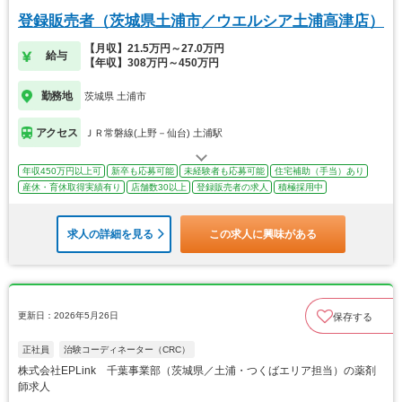
登録販売者（茨城県土浦市／ウエルシア土浦高津店）
【月収】21.5万円～27.0万円
給与
【年収】308万円～450万円
勤務地
茨城県 土浦市
アクセス
ＪＲ常磐線(上野－仙台) 土浦駅
年収450万円以上可
新卒も応募可能
未経験者も応募可能
住宅補助（手当）あり
産休・育休取得実績有り
店舗数30以上
登録販売者の求人
積極採用中
求人の詳細を見る
この求人に興味がある
更新日：2026年5月26日
保存する
正社員
治験コーディネーター（CRC）
株式会社EPLink 千葉事業部（茨城県／土浦・つくばエリア担当）の薬剤
師求人