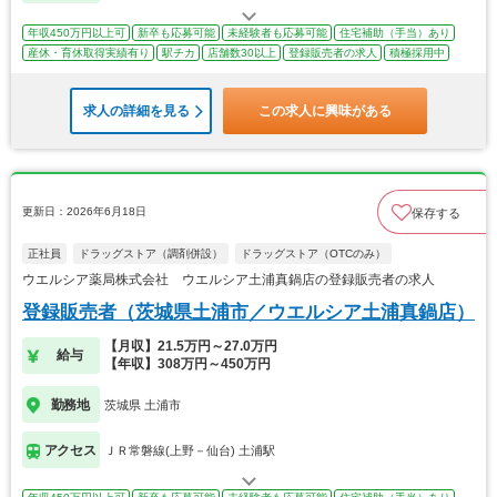
年収450万円以上可
新卒も応募可能
未経験者も応募可能
住宅補助（手当）あり
産休・育休取得実績有り
駅チカ
店舗数30以上
登録販売者の求人
積極採用中
求人の詳細を見る
この求人に興味がある
更新日：2026年6月18日
保存する
正社員
ドラッグストア（調剤併設）
ドラッグストア（OTCのみ）
ウエルシア薬局株式会社 ウエルシア土浦真鍋店の登録販売者の求人
登録販売者（茨城県土浦市／ウエルシア土浦真鍋店）
【月収】21.5万円～27.0万円
給与
【年収】308万円～450万円
勤務地
茨城県 土浦市
アクセス
ＪＲ常磐線(上野－仙台) 土浦駅