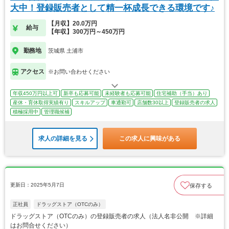
大中！登録販売者として精一杯成長できる環境です♪
【月収】20.0万円
給与
【年収】300万円～450万円
勤務地
茨城県 土浦市
アクセス
※お問い合わせください
年収450万円以上可
新卒も応募可能
未経験者も応募可能
住宅補助（手当）あり
産休・育休取得実績有り
スキルアップ
車通勤可
店舗数30以上
登録販売者の求人
積極採用中
管理職候補
求人の詳細を見る
この求人に興味がある
更新日：2025年5月7日
保存する
正社員
ドラッグストア（OTCのみ）
ドラッグストア（OTCのみ）の登録販売者の求人（法人名非公開 ※詳細
はお問合せください）