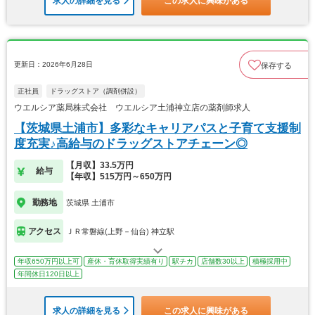
求人の詳細を見る
この求人に興味がある
更新日：2026年6月28日
保存する
正社員
ドラッグストア（調剤併設）
ウエルシア薬局株式会社 ウエルシア土浦神立店の薬剤師求人
【茨城県土浦市】多彩なキャリアパスと子育て支援制
度充実♪高給与のドラッグストアチェーン◎
【月収】33.5万円
給与
【年収】515万円～650万円
勤務地
茨城県 土浦市
アクセス
ＪＲ常磐線(上野－仙台) 神立駅
年収650万円以上可
産休・育休取得実績有り
駅チカ
店舗数30以上
積極採用中
年間休日120日以上
求人の詳細を見る
この求人に興味がある