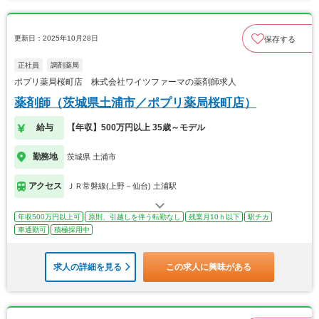
更新日：2025年10月28日
保存する
正社員
調剤薬局
ポプリ薬局桜町店 株式会社ワイツファーマの薬剤師求人
薬剤師（茨城県土浦市／ポプリ薬局桜町店）
給与
【年収】500万円以上 35歳～モデル
勤務地
茨城県 土浦市
アクセス
ＪＲ常磐線(上野－仙台) 土浦駅
年収500万円以上可
原則、引越しを伴う転勤なし
残業月10ｈ以下
駅チカ
車通勤可
積極採用中
求人の詳細を見る
この求人に興味がある