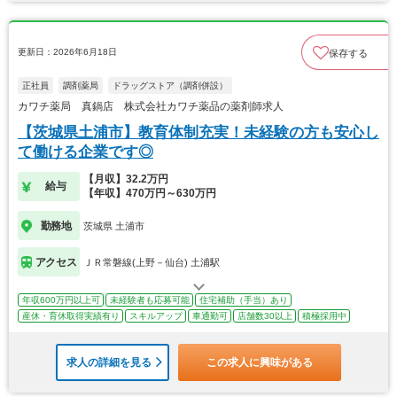
更新日：2026年6月18日
保存する
正社員
調剤薬局
ドラッグストア（調剤併設）
カワチ薬局 真鍋店 株式会社カワチ薬品の薬剤師求人
【茨城県土浦市】教育体制充実！未経験の方も安心し
て働ける企業です◎
【月収】32.2万円
給与
【年収】470万円～630万円
勤務地
茨城県 土浦市
アクセス
ＪＲ常磐線(上野－仙台) 土浦駅
年収600万円以上可
未経験者も応募可能
住宅補助（手当）あり
産休・育休取得実績有り
スキルアップ
車通勤可
店舗数30以上
積極採用中
求人の詳細を見る
この求人に興味がある