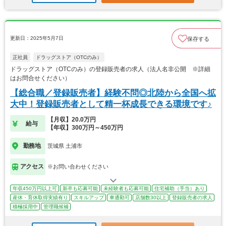
更新日：2025年5月7日
保存する
正社員
ドラッグストア（OTCのみ）
ドラッグストア（OTCのみ）の登録販売者の求人（法人名非公開 ※詳細
はお問合せください）
【総合職／登録販売者】経験不問◎北陸から全国へ拡
大中！登録販売者として精一杯成長できる環境です♪
【月収】20.0万円
給与
【年収】300万円～450万円
勤務地
茨城県 土浦市
アクセス
※お問い合わせください
年収450万円以上可
新卒も応募可能
未経験者も応募可能
住宅補助（手当）あり
産休・育休取得実績有り
スキルアップ
車通勤可
店舗数30以上
登録販売者の求人
積極採用中
管理職候補