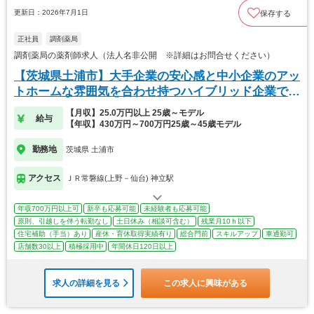
更新日：2026年7月1日
保存する
正社員
調剤薬局
調剤薬局の薬剤師求人（法人名非公開 ※詳細はお問合せください）
【茨城県土浦市】大手企業の安心感と中小企業のアッ
トホームな雰囲気を合わせ持つハイブリッド企業で
す！
【月収】25.0万円以上 25歳～モデル
給与
【年収】430万円～700万円25歳～45歳モデル
勤務地
茨城県 土浦市
アクセス
ＪＲ常磐線(上野－仙台) 神立駅
年収700万円以上可
新卒も応募可能
未経験者も応募可能
原則、引越しを伴う転勤なし
土日休み（相談可含む）
残業月10ｈ以下
住宅補助（手当）あり
産休・育休取得実績有り
総合門前
スキルアップ
車通勤可
店舗数30以上
積極採用中
年間休日120日以上
求人の詳細を見る
この求人に興味がある