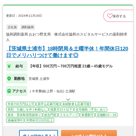
更新日：2024年11月19日
保存する
正社員
調剤薬局
協和調剤薬局 おおつ野支局 株式会社協和ホスピタルサービスの薬剤師求
人
【茨城県土浦市】18時閉局＆土曜半休！年間休日120
日でメリハリつけて働けます◎
給与
【年収】500万円～700万円程度 23歳～45歳モデル
勤務地
茨城県 土浦市
アクセス
ＪＲ常磐線(上野－仙台) 土浦駅
年収700万円以上可
新卒も応募可能
未経験者も応募可能
原則、引越しを伴う転勤なし
残業月10ｈ以下
住宅補助（手当）あり
産休・育休取得実績有り
総合門前
スキルアップ
車通勤可
店舗数10～29
積極採用中
年間休日120日以上