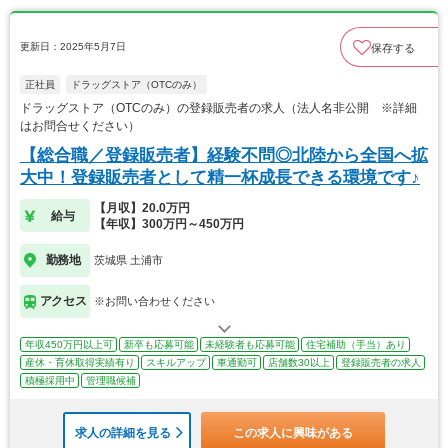
更新日：2025年5月7日
保存する
正社員
ドラッグストア（OTCのみ）
ドラッグストア（OTCのみ）の登録販売者の求人（法人名非公開 ※詳細
はお問合せください）
【総合職／登録販売者】経験不問◎北陸から全国へ拡
大中！登録販売者として精一杯成長できる環境です♪
【月収】20.0万円
給与
【年収】300万円～450万円
勤務地
茨城県 土浦市
アクセス
※お問い合わせください
年収450万円以上可
新卒も応募可能
未経験者も応募可能
住宅補助（手当）あり
産休・育休取得実績有り
スキルアップ
車通勤可
店舗数30以上
登録販売者の求人
積極採用中
管理職候補
求人の詳細を見る
この求人に興味がある