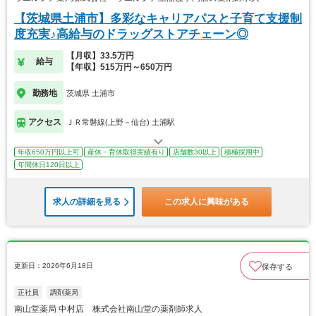
【茨城県土浦市】多彩なキャリアパスと子育て支援制
度充実♪高給与のドラッグストアチェーン◎
【月収】33.5万円
給与
【年収】515万円～650万円
勤務地
茨城県 土浦市
アクセス
ＪＲ常磐線(上野－仙台) 土浦駅
年収650万円以上可
産休・育休取得実績有り
店舗数30以上
積極採用中
年間休日120日以上
求人の詳細を見る
この求人に興味がある
更新日：2026年6月18日
保存する
正社員
調剤薬局
南山堂薬局 中村店 株式会社南山堂の薬剤師求人