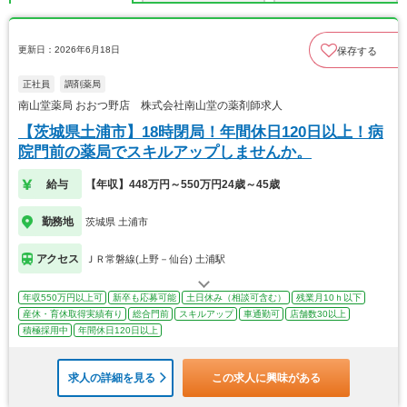
更新日：2026年6月18日
保存する
正社員
調剤薬局
南山堂薬局 おおつ野店 株式会社南山堂の薬剤師求人
【茨城県土浦市】18時閉局！年間休日120日以上！病
院門前の薬局でスキルアップしませんか。
給与
【年収】448万円～550万円24歳～45歳
勤務地
茨城県 土浦市
アクセス
ＪＲ常磐線(上野－仙台) 土浦駅
年収550万円以上可
新卒も応募可能
土日休み（相談可含む）
残業月10ｈ以下
産休・育休取得実績有り
総合門前
スキルアップ
車通勤可
店舗数30以上
積極採用中
年間休日120日以上
求人の詳細を見る
この求人に興味がある