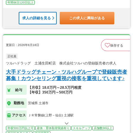
年間休日120日以上
求人の詳細を見る
この求人に興味がある
更新日：2026年6月18日
保存する
正社員
ツルハドラッグ 土浦生田町店 株式会社ツルハの登録販売者の求人
大手ドラッグチェーン・ツルハグループで登録販売者
募集！カウンセリング重視の接客を重視しています♪
【月収】18.0万円～28.5万円程度
給与
【年収】350万円～500万円
勤務地
茨城県 土浦市
アクセス
ＪＲ常磐線(上野－仙台) 土浦駅
年収500万円以上可
産休・育休取得実績有り
スキルアップ
店舗数30以上