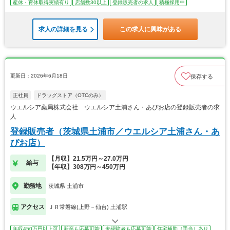
産休・育休取得実績有り
店舗数30以上
登録販売者の求人
積極採用中
求人の詳細を見る
この求人に興味がある
更新日：2026年6月18日
保存する
正社員
ドラッグストア（OTCのみ）
ウエルシア薬局株式会社 ウエルシア土浦さん・あぴお店の登録販売者の求
人
登録販売者（茨城県土浦市／ウエルシア土浦さん・あ
ぴお店）
【月収】21.5万円～27.0万円
給与
【年収】308万円～450万円
勤務地
茨城県 土浦市
アクセス
ＪＲ常磐線(上野－仙台) 土浦駅
年収450万円以上可
新卒も応募可能
未経験者も応募可能
住宅補助（手当）あり