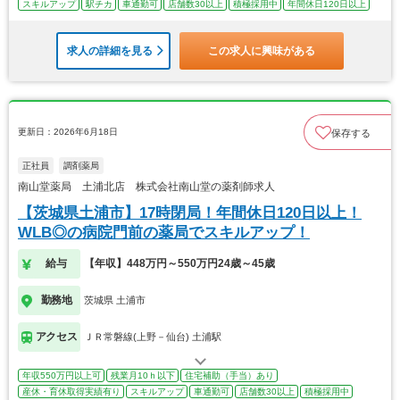
スキルアップ
駅チカ
車通勤可
店舗数30以上
積極採用中
年間休日120日以上
求人の詳細を見る
この求人に興味がある
更新日：2026年6月18日
保存する
正社員
調剤薬局
南山堂薬局 土浦北店 株式会社南山堂の薬剤師求人
【茨城県土浦市】17時閉局！年間休日120日以上！
WLB◎の病院門前の薬局でスキルアップ！
給与
【年収】448万円～550万円24歳～45歳
勤務地
茨城県 土浦市
アクセス
ＪＲ常磐線(上野－仙台) 土浦駅
年収550万円以上可
残業月10ｈ以下
住宅補助（手当）あり
産休・育休取得実績有り
スキルアップ
車通勤可
店舗数30以上
積極採用中