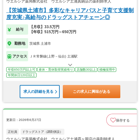
ウエルシア薬局株式会社 ウエルシア土浦真鍋店の薬剤師求人
【茨城県土浦市】多彩なキャリアパスと子育て支援制
度充実♪高給与のドラッグストアチェーン◎
【月収】33.5万円
給与
【年収】515万円～650万円
勤務地
茨城県 土浦市
アクセス
ＪＲ常磐線(上野－仙台) 土浦駅
年収650万円以上可
産休・育休取得実績有り
店舗数30以上
積極採用中
年間休日120日以上
求人の詳細を見る
この求人に興味がある
更新日：2026年6月27日
保存する
正社員
ドラッグストア（調剤併設）
ウエルシア薬局株式会社 ウエルシア土浦霞ヶ岡店の薬剤師求人