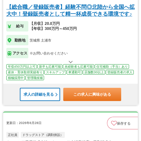
【総合職／登録販売者】経験不問◎北陸から全国へ拡
大中！登録販売者として精一杯成長できる環境です♪
【月収】20.0万円
給与
【年収】300万円～450万円
勤務地
茨城県 土浦市
アクセス
※お問い合わせください
年収450万円以上可
新卒も応募可能
未経験者も応募可能
住宅補助（手当）あり
産休・育休取得実績有り
スキルアップ
車通勤可
店舗数30以上
登録販売者の求人
積極採用中
管理職候補
求人の詳細を見る
この求人に興味がある
更新日：2026年6月28日
保存する
正社員
ドラッグストア（調剤併設）