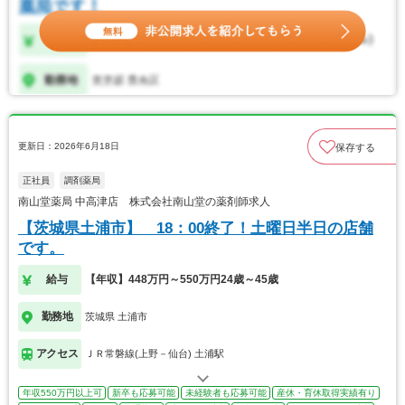
更新日：2026年6月18日
保存する
正社員
調剤薬局
南山堂薬局 中高津店 株式会社南山堂の薬剤師求人
【茨城県土浦市】 18：00終了！土曜日半日の店舗
です。
給与
【年収】448万円～550万円24歳～45歳
勤務地
茨城県 土浦市
アクセス
ＪＲ常磐線(上野－仙台) 土浦駅
年収550万円以上可
新卒も応募可能
未経験者も応募可能
産休・育休取得実績有り