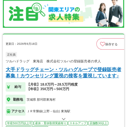
更新日：2026年6月18日
保存する
正社員
ツルハドラッグ 東海店 株式会社ツルハの登録販売者の求人
大手ドラッグチェーン・ツルハグループで登録販売者
募集！カウンセリング重視の接客を重視しています♪
【月収】18.0万円～28.5万円程度
給与
【年収】350万円～500万円
勤務地
茨城県 那珂郡東海村
アクセス
ＪＲ常磐線(上野－仙台) 東海駅
年収500万円以上可
産休・育休取得実績有り
スキルアップ
店舗数30以上