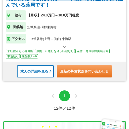
んでいる薬局です！
給与
【月収】24.0万円～30.0万円程度
勤務地
茨城県 那珂郡東海村
アクセス
ＪＲ常磐線(上野－仙台) 東海駅
未経験者も応募可能
原則、引越しを伴う転勤なし
産休・育休取得実績有り
車通勤可
店舗数1～9
求人の詳細を見る
最新の募集状況を問い合わせる
1
12件／12件