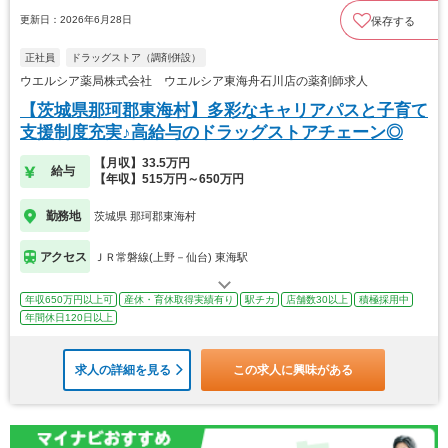
更新日：2026年6月28日
保存する
正社員
ドラッグストア（調剤併設）
ウエルシア薬局株式会社 ウエルシア東海舟石川店の薬剤師求人
【茨城県那珂郡東海村】多彩なキャリアパスと子育て
支援制度充実♪高給与のドラッグストアチェーン◎
【月収】33.5万円
給与
【年収】515万円～650万円
勤務地
茨城県 那珂郡東海村
アクセス
ＪＲ常磐線(上野－仙台) 東海駅
年収650万円以上可
産休・育休取得実績有り
駅チカ
店舗数30以上
積極採用中
年間休日120日以上
求人の詳細を見る
この求人に興味がある