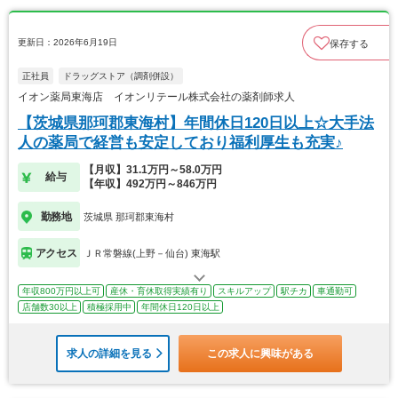
更新日：2026年6月19日
保存する
正社員
ドラッグストア（調剤併設）
イオン薬局東海店 イオンリテール株式会社の薬剤師求人
【茨城県那珂郡東海村】年間休日120日以上☆大手法
人の薬局で経営も安定しており福利厚生も充実♪
【月収】31.1万円～58.0万円
給与
【年収】492万円～846万円
勤務地
茨城県 那珂郡東海村
アクセス
ＪＲ常磐線(上野－仙台) 東海駅
年収800万円以上可
産休・育休取得実績有り
スキルアップ
駅チカ
車通勤可
店舗数30以上
積極採用中
年間休日120日以上
求人の詳細を見る
この求人に興味がある