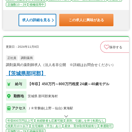
店舗数10～29
積極採用中
求人の詳細を見る
この求人に興味がある
更新日：2024年11月9日
保存する
正社員
調剤薬局
調剤薬局の薬剤師求人（法人名非公開 ※詳細はお問合せください）
【茨城県那珂郡】
給与
【年収】450万円～800万円程度 24歳～40歳モデル
勤務地
茨城県 那珂郡東海村
アクセス
ＪＲ常磐線(上野－仙台) 東海駅
年収800万円以上可
未経験者も応募可能
原則、引越しを伴う転勤なし
残業月10ｈ以下
住宅補助（手当）あり
産休・育休取得実績有り
車通勤可
店舗数10～29
積極採用中