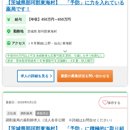
【茨城県那珂郡東海村】 「予防」に力を入れている
薬局です！
給与
【年収】450万円～650万円
勤務地
茨城県 那珂郡東海村
アクセス
ＪＲ常磐線(上野－仙台) 東海駅
年収650万円以上可
未経験者も応募可能
原則、引越しを伴う転勤なし
産休・育休取得実績有り
車通勤可
店舗数1～9
夏～秋入職可
求人の詳細を見る
最新の募集状況を問い合わせる
更新日：2026年5月1日
保存する
正社員
調剤薬局
募集停止
調剤薬局の薬剤師求人（法人名非公開 ※詳細はお問合せください）
【茨城県那珂郡東海村】 「予防」に積極的に取り組