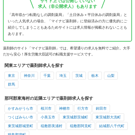
サイト上では公開していない
求人（非公開求人）もあります
「高年収かつ転勤なしの調剤薬局」「土日休み＋平日休みの調剤薬局」と
いった人気求人の場合、「マイナビ薬剤師」に登録済みの方に優先的にご
紹介してしまうこともあるためサイトには求人情報が掲載されないことも
あります。
薬剤師のサイト「マイナビ薬剤師」では、希望通りの求人を無料でご紹介。大手
だから安心！厚生労働大臣認可の転職支援サービスです。
関東エリアで薬剤師求人を探す
東京
神奈川
千葉
埼玉
茨城
栃木
山梨
群馬
那珂郡東海村の近隣エリアで薬剤師求人を探す
かすみがうら市
桜川市
神栖市
行方市
鉾田市
つくばみらい市
小美玉市
東茨城郡茨城町
東茨城郡大洗町
東茨城郡城里町
稲敷郡美浦村
稲敷郡阿見町
結城郡八千代町
猿島郡境町