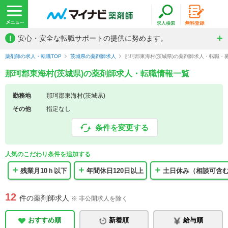
!
安心・安全な転職サポートの提供に努めます。
薬剤師の求人・転職TOP
茨城県の薬剤師求人
那珂郡東海村(茨城県)の薬剤師求人・転職・
那珂郡東海村(茨城県)の薬剤師求人・転職情報一覧
勤務地
那珂郡東海村(茨城県)
その他
指定なし
条件を変更する
人気のこだわり条件を追加する
残業月10ｈ以下
年間休日120日以上
土日休み（相談可含
12
件の薬剤師求人
※ 非公開求人を除く
おすすめ順
新着順
給与順