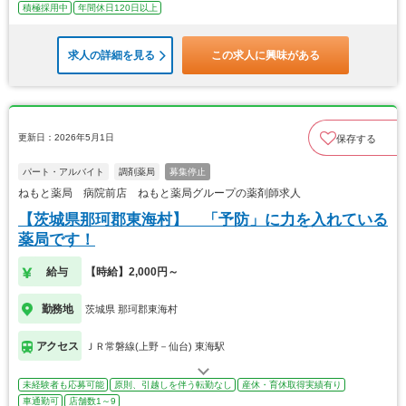
積極採用中
年間休日120日以上
求人の詳細を見る
この求人に興味がある
更新日：2026年5月1日
保存する
パート・アルバイト
調剤薬局
募集停止
ねもと薬局 病院前店 ねもと薬局グループの薬剤師求人
【茨城県那珂郡東海村】 「予防」に力を入れている
薬局です！
給与
【時給】2,000円～
勤務地
茨城県 那珂郡東海村
アクセス
ＪＲ常磐線(上野－仙台) 東海駅
未経験者も応募可能
原則、引越しを伴う転勤なし
産休・育休取得実績有り
車通勤可
店舗数1～9