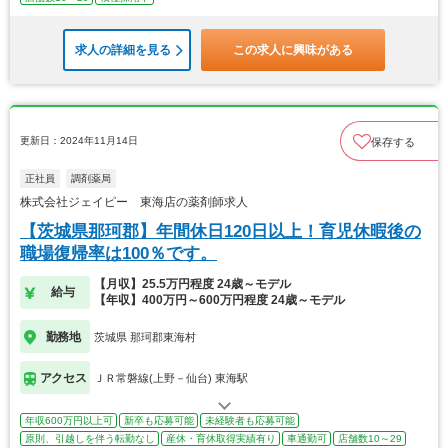
求人の詳細を見る
この求人に興味がある
更新日：2024年11月14日
保存する
正社員
調剤薬局
株式会社ジェイピー 東海店の薬剤師求人
【茨城県那珂郡】年間休日120日以上！育児休暇後の
職場復帰率は100％です。
【月収】25.5万円程度 24歳～モデル
給与
【年収】400万円～600万円程度 24歳～モデル
勤務地
茨城県 那珂郡東海村
アクセス
ＪＲ常磐線(上野－仙台) 東海駅
年収600万円以上可
新卒も応募可能
未経験者も応募可能
原則、引越しを伴う転勤なし
産休・育休取得実績有り
車通勤可
店舗数10～29