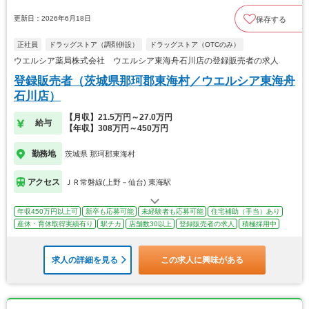
更新日：2026年6月18日
保存する
正社員
ドラッグストア（調剤併設）
ドラッグストア（OTCのみ）
ウエルシア薬局株式会社 ウエルシア東海舟石川店の登録販売者の求人
登録販売者（茨城県那珂郡東海村／ウエルシア東海舟
石川店）
【月収】21.5万円～27.0万円
給与
【年収】308万円～450万円
勤務地
茨城県 那珂郡東海村
アクセス
ＪＲ常磐線(上野－仙台) 東海駅
年収450万円以上可
新卒も応募可能
未経験者も応募可能
住宅補助（手当）あり
産休・育休取得実績有り
駅チカ
店舗数30以上
登録販売者の求人
積極採用中
求人の詳細を見る
この求人に興味がある