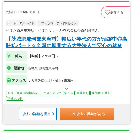
更新日：2026年6月18日
保存する
パート・アルバイト
ドラッグストア（調剤併設）
イオン薬局東海店 イオンリテール株式会社の薬剤師求人
【茨城県那珂郡東海村】幅広い年代の方が活躍中◎高
時給パート☆全国に展開する大手法人で安心の就業環
境！
給与
【時給】2,950円～
勤務地
茨城県 那珂郡東海村
アクセス
ＪＲ常磐線(上野－仙台) 東海駅
産休・育休取得実績有り
スキルアップ
駅チカ
車通勤可
店舗数30以上
積極採用中
求人の詳細を見る
この求人に興味がある