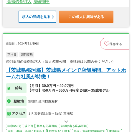
登録販売者の求人
積極採用中
求人の詳細を見る
この求人に興味がある
更新日：2024年11月9日
保存する
正社員
調剤薬局
調剤薬局の薬剤師求人（法人名非公開 ※詳細はお問合せください）
【茨城県那珂郡】茨城県メインで店舗展開、アットホ
ームな社風が特徴！
【月収】30.0万円～40.0万円
給与
【年収】450万円～650万円程度 24歳～35歳モデル
勤務地
茨城県 那珂郡東海村
アクセス
ＪＲ常磐線(上野－仙台) 東海駅
年収650万円以上可
新卒も応募可能
未経験者も応募可能
原則、引越しを伴う転勤なし
残業月10ｈ以下
産休・育休取得実績有り
車通勤可