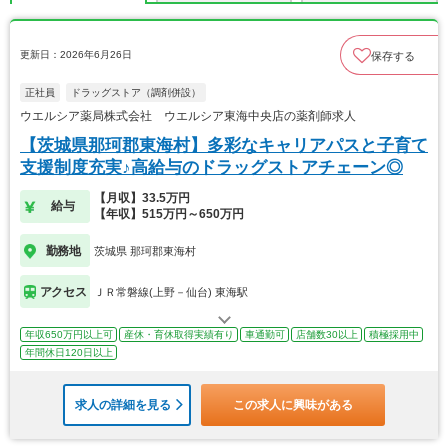
更新日：2026年6月26日
保存する
正社員
ドラッグストア（調剤併設）
ウエルシア薬局株式会社 ウエルシア東海中央店の薬剤師求人
【茨城県那珂郡東海村】多彩なキャリアパスと子育て
支援制度充実♪高給与のドラッグストアチェーン◎
【月収】33.5万円
給与
【年収】515万円～650万円
勤務地
茨城県 那珂郡東海村
アクセス
ＪＲ常磐線(上野－仙台) 東海駅
年収650万円以上可
産休・育休取得実績有り
車通勤可
店舗数30以上
積極採用中
年間休日120日以上
求人の詳細を見る
この求人に興味がある