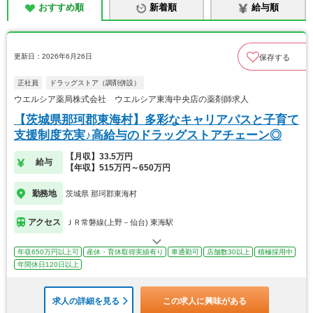
おすすめ順
新着順
給与順
更新日：2026年6月26日
保存する
正社員
ドラッグストア（調剤併設）
ウエルシア薬局株式会社 ウエルシア東海中央店の薬剤師求人
【茨城県那珂郡東海村】多彩なキャリアパスと子育て
支援制度充実♪高給与のドラッグストアチェーン◎
【月収】33.5万円
給与
【年収】515万円～650万円
勤務地
茨城県 那珂郡東海村
アクセス
ＪＲ常磐線(上野－仙台) 東海駅
年収650万円以上可
産休・育休取得実績有り
車通勤可
店舗数30以上
積極採用中
年間休日120日以上
求人の詳細を見る
この求人に興味がある