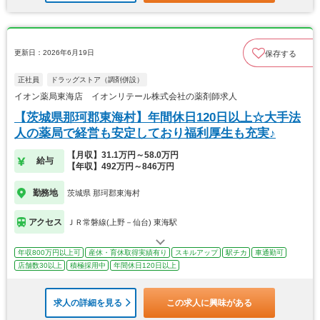
更新日：2026年6月19日
保存する
正社員
ドラッグストア（調剤併設）
イオン薬局東海店 イオンリテール株式会社の薬剤師求人
【茨城県那珂郡東海村】年間休日120日以上☆大手法
人の薬局で経営も安定しており福利厚生も充実♪
【月収】31.1万円～58.0万円
給与
【年収】492万円～846万円
勤務地
茨城県 那珂郡東海村
アクセス
ＪＲ常磐線(上野－仙台) 東海駅
年収800万円以上可
産休・育休取得実績有り
スキルアップ
駅チカ
車通勤可
店舗数30以上
積極採用中
年間休日120日以上
求人の詳細を見る
この求人に興味がある