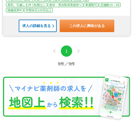
原則、引越しを伴う転勤なし
産休・育休取得実績有り
車通勤可
店舗数10～29
積極採用中
年間休日120日以上
求人の詳細を見る
この求人に興味がある
1
9件／9件