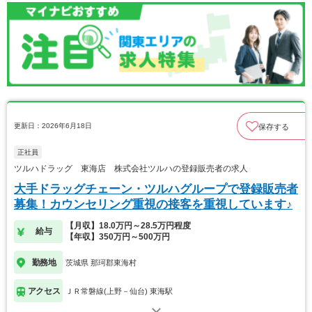
更新日：2026年6月18日
保存する
正社員
ツルハドラッグ 東海店 株式会社ツルハの登録販売者の求人
大手ドラッグチェーン・ツルハグループで登録販売者
募集！カウンセリング重視の接客を重視しています♪
【月収】18.0万円～28.5万円程度
給与
【年収】350万円～500万円
勤務地
茨城県 那珂郡東海村
アクセス
ＪＲ常磐線(上野－仙台) 東海駅