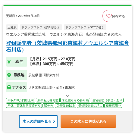
更新日：2026年6月18日
保存する
正社員
ドラッグストア（調剤併設）
ドラッグストア（OTCのみ）
ウエルシア薬局株式会社 ウエルシア東海舟石川店の登録販売者の求人
登録販売者（茨城県那珂郡東海村／ウエルシア東海舟
石川店）
【月収】21.5万円～27.0万円
給与
【年収】308万円～450万円
勤務地
茨城県 那珂郡東海村
アクセス
ＪＲ常磐線(上野－仙台) 東海駅
年収450万円以上可
新卒も応募可能
未経験者も応募可能
住宅補助（手当）あり
産休・育休取得実績有り
駅チカ
店舗数30以上
登録販売者の求人
積極採用中
求人の詳細を見る
この求人に興味がある