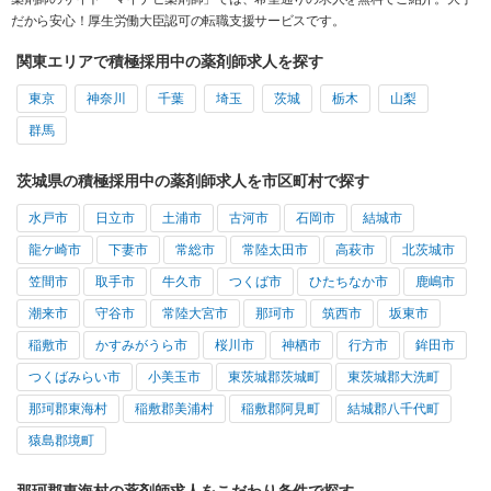
だから安心！厚生労働大臣認可の転職支援サービスです。
関東エリアで積極採用中の薬剤師求人を探す
東京
神奈川
千葉
埼玉
茨城
栃木
山梨
群馬
茨城県の積極採用中の薬剤師求人を市区町村で探す
水戸市
日立市
土浦市
古河市
石岡市
結城市
龍ケ崎市
下妻市
常総市
常陸太田市
高萩市
北茨城市
笠間市
取手市
牛久市
つくば市
ひたちなか市
鹿嶋市
潮来市
守谷市
常陸大宮市
那珂市
筑西市
坂東市
稲敷市
かすみがうら市
桜川市
神栖市
行方市
鉾田市
つくばみらい市
小美玉市
東茨城郡茨城町
東茨城郡大洗町
那珂郡東海村
稲敷郡美浦村
稲敷郡阿見町
結城郡八千代町
猿島郡境町