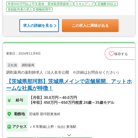
年収500万円以上可
産休・育休取得実績有り
スキルアップ
店舗数30以上
登録販売者の求人
積極採用中
求人の詳細を見る
この求人に興味がある
更新日：2024年11月9日
保存する
正社員
調剤薬局
調剤薬局の薬剤師求人（法人名非公開 ※詳細はお問合せください）
【茨城県那珂郡】茨城県メインで店舗展開、アットホ
ームな社風が特徴！
【月収】30.0万円～40.0万円
給与
【年収】450万円～650万円程度 24歳～35歳モデル
勤務地
茨城県 那珂郡東海村
アクセス
ＪＲ常磐線(上野－仙台) 東海駅