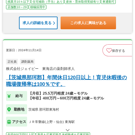
残業月10ｈ以下
住宅補助（手当）あり
産休・育休取得実績有り
車通勤可
店舗数10～29
積極採用中
求人の詳細を見る
この求人に興味がある
更新日：2024年11月14日
保存する
正社員
調剤薬局
株式会社ジェイピー 東海店の薬剤師求人
【茨城県那珂郡】年間休日120日以上！育児休暇後の
職場復帰率は100％です。
【月収】25.5万円程度 24歳～モデル
給与
【年収】400万円～600万円程度 24歳～モデル
勤務地
茨城県 那珂郡東海村
アクセス
ＪＲ常磐線(上野－仙台) 東海駅
年収600万円以上可
新卒も応募可能
未経験者も応募可能