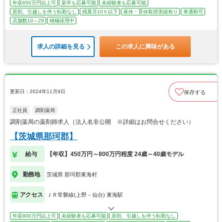
年収650万円以上可
新卒も応募可能
未経験者も応募可能
原則、引越しを伴う転勤なし
残業月10ｈ以下
産休・育休取得実績有り
車通勤可
店舗数10～29
積極採用中
求人の詳細を見る
この求人に興味がある
更新日：2024年11月9日
保存する
正社員
調剤薬局
調剤薬局の薬剤師求人（法人名非公開 ※詳細はお問合せください）
【茨城県那珂郡】
給与
【年収】450万円～800万円程度 24歳～40歳モデル
勤務地
茨城県 那珂郡東海村
アクセス
ＪＲ常磐線(上野－仙台) 東海駅
年収800万円以上可
未経験者も応募可能
原則、引越しを伴う転勤なし