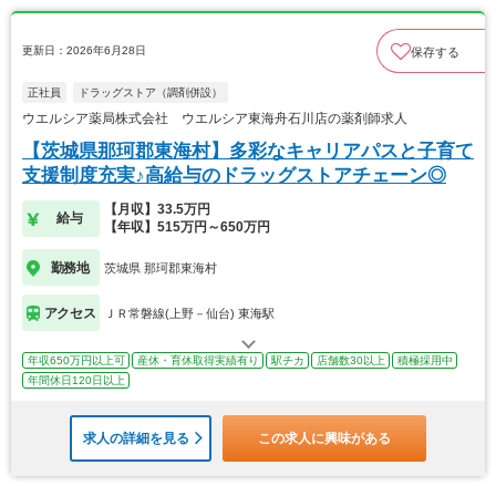
更新日：2026年6月28日
保存する
正社員
ドラッグストア（調剤併設）
ウエルシア薬局株式会社 ウエルシア東海舟石川店の薬剤師求人
【茨城県那珂郡東海村】多彩なキャリアパスと子育て
支援制度充実♪高給与のドラッグストアチェーン◎
【月収】33.5万円
給与
【年収】515万円～650万円
勤務地
茨城県 那珂郡東海村
アクセス
ＪＲ常磐線(上野－仙台) 東海駅
年収650万円以上可
産休・育休取得実績有り
駅チカ
店舗数30以上
積極採用中
年間休日120日以上
求人の詳細を見る
この求人に興味がある