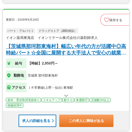
更新日：2026年6月18日
保存する
パート・アルバイト
ドラッグストア（調剤併設）
イオン薬局東海店 イオンリテール株式会社の薬剤師求人
【茨城県那珂郡東海村】幅広い年代の方が活躍中◎高
時給パート☆全国に展開する大手法人で安心の就業環
境！
給与
【時給】2,950円～
勤務地
茨城県 那珂郡東海村
アクセス
ＪＲ常磐線(上野－仙台) 東海駅
産休・育休取得実績有り
スキルアップ
駅チカ
車通勤可
店舗数30以上
積極採用中
求人の詳細を見る
この求人に興味がある