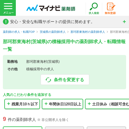
!
安心・安全な転職サポートの提供に努めます。
薬剤師の求人・転職TOP
茨城県の薬剤師求人
那珂郡東海村の薬剤師求人
那珂郡東海村
那珂郡東海村(茨城県)の積極採用中の薬剤師求人・転職情報
一覧
勤務地
那珂郡東海村(茨城県)
その他
積極採用中の求人
条件を変更する
人気のこだわり条件を追加する
残業月10ｈ以下
年間休日120日以上
土日休み（相談可含
9
件の薬剤師求人
※ 非公開求人を除く