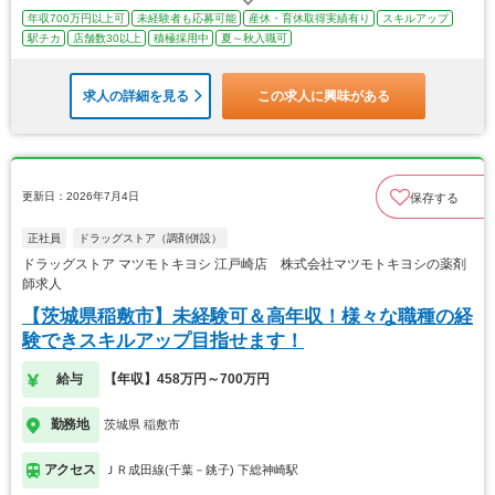
年収700万円以上可
未経験者も応募可能
産休・育休取得実績有り
スキルアップ
駅チカ
店舗数30以上
積極採用中
夏～秋入職可
求人の詳細を見る
この求人に興味がある
更新日：2026年7月4日
保存する
正社員
ドラッグストア（調剤併設）
ドラッグストア マツモトキヨシ 江戸崎店 株式会社マツモトキヨシの薬剤
師求人
【茨城県稲敷市】未経験可＆高年収！様々な職種の経
験できスキルアップ目指せます！
給与
【年収】458万円～700万円
勤務地
茨城県 稲敷市
アクセス
ＪＲ成田線(千葉－銚子) 下総神崎駅