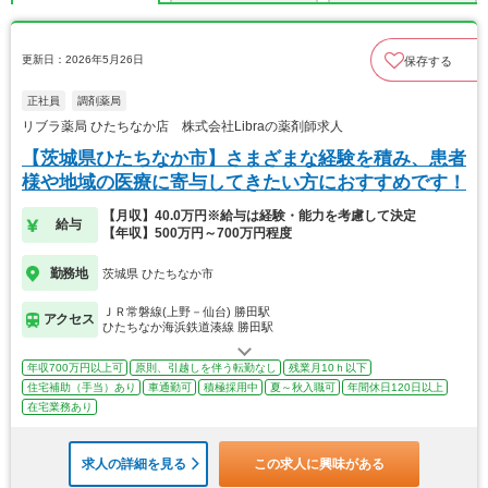
更新日：2026年5月26日
保存する
正社員
調剤薬局
リブラ薬局 ひたちなか店 株式会社Libraの薬剤師求人
【茨城県ひたちなか市】さまざまな経験を積み、患者
様や地域の医療に寄与してきたい方におすすめです！
【月収】40.0万円※給与は経験・能力を考慮して決定
給与
【年収】500万円～700万円程度
勤務地
茨城県 ひたちなか市
ＪＲ常磐線(上野－仙台) 勝田駅
アクセス
ひたちなか海浜鉄道湊線 勝田駅
年収700万円以上可
原則、引越しを伴う転勤なし
残業月10ｈ以下
住宅補助（手当）あり
車通勤可
積極採用中
夏～秋入職可
年間休日120日以上
在宅業務あり
求人の詳細を見る
この求人に興味がある