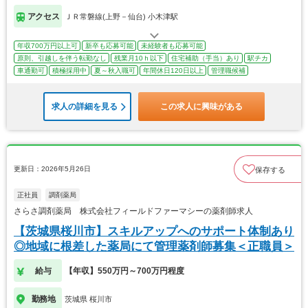
アクセス
ＪＲ常磐線(上野－仙台) 小木津駅
年収700万円以上可
新卒も応募可能
未経験者も応募可能
原則、引越しを伴う転勤なし
残業月10ｈ以下
住宅補助（手当）あり
駅チカ
車通勤可
積極採用中
夏～秋入職可
年間休日120日以上
管理職候補
求人の詳細を見る
この求人に興味がある
更新日：2026年5月26日
保存する
正社員
調剤薬局
さらさ調剤薬局 株式会社フィールドファーマシーの薬剤師求人
【茨城県桜川市】スキルアップへのサポート体制あり
◎地域に根差した薬局にて管理薬剤師募集＜正職員＞
給与
【年収】550万円～700万円程度
勤務地
茨城県 桜川市