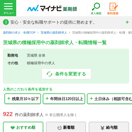
!
安心・安全な転職サポートの提供に努めます。
薬剤師の求人・転職TOP
茨城県の薬剤師求人
茨城県の積極採用中の薬剤師求人・転職・募
茨城県の積極採用中の薬剤師求人・転職情報一覧
勤務地
茨城県 全体
その他
積極採用中の求人
条件を変更する
人気のこだわり条件を追加する
残業月10ｈ以下
年間休日120日以上
土日休み（相談可含
922
件の薬剤師求人
※ 非公開求人を除く
おすすめ順
新着順
給与順