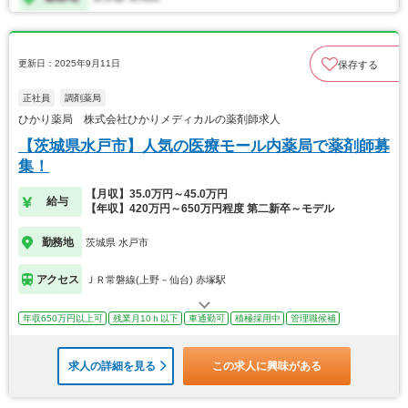
更新日：2025年9月11日
保存する
正社員
調剤薬局
ひかり薬局 株式会社ひかりメディカルの薬剤師求人
【茨城県水戸市】人気の医療モール内薬局で薬剤師募
集！
【月収】35.0万円～45.0万円
給与
【年収】420万円～650万円程度 第二新卒～モデル
勤務地
茨城県 水戸市
アクセス
ＪＲ常磐線(上野－仙台) 赤塚駅
年収650万円以上可
残業月10ｈ以下
車通勤可
積極採用中
管理職候補
求人の詳細を見る
この求人に興味がある