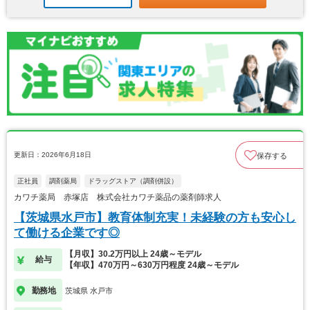
更新日：2026年6月18日
保存する
正社員
調剤薬局
ドラッグストア（調剤併設）
カワチ薬局 赤塚店 株式会社カワチ薬品の薬剤師求人
【茨城県水戸市】教育体制充実！未経験の方も安心し
て働ける企業です◎
【月収】30.2万円以上 24歳～モデル
給与
【年収】470万円～630万円程度 24歳～モデル
勤務地
茨城県 水戸市