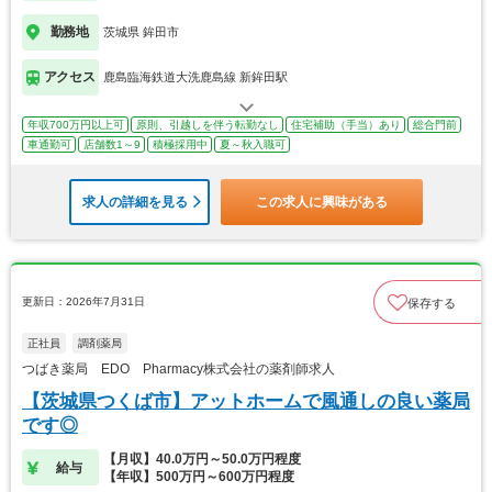
勤務地
茨城県 鉾田市
アクセス
鹿島臨海鉄道大洗鹿島線 新鉾田駅
年収700万円以上可
原則、引越しを伴う転勤なし
住宅補助（手当）あり
総合門前
車通勤可
店舗数1～9
積極採用中
夏～秋入職可
求人の詳細を見る
この求人に興味がある
更新日：2026年7月31日
保存する
正社員
調剤薬局
つばき薬局 EDO Pharmacy株式会社の薬剤師求人
【茨城県つくば市】アットホームで風通しの良い薬局
です◎
【月収】40.0万円～50.0万円程度
給与
【年収】500万円～600万円程度