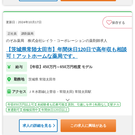
更新日：2024年10月17日
保存する
正社員
調剤薬局
のぞみ薬局 株式会社レイラ・コーポレーションの薬剤師求人
【茨城県常陸太田市】年間休日120日で高年収も相談
可！アットホームな薬局です。
給与
【年収】450万円～650万円程度 モデル
勤務地
茨城県 常陸太田市
アクセス
ＪＲ水郡線(上菅谷－常陸太田) 常陸太田駅
年収650万円以上可
未経験者も応募可能
原則、引越しを伴う転勤なし
駅チカ
車通勤可
積極採用中
年間休日120日以上
求人の詳細を見る
この求人に興味がある