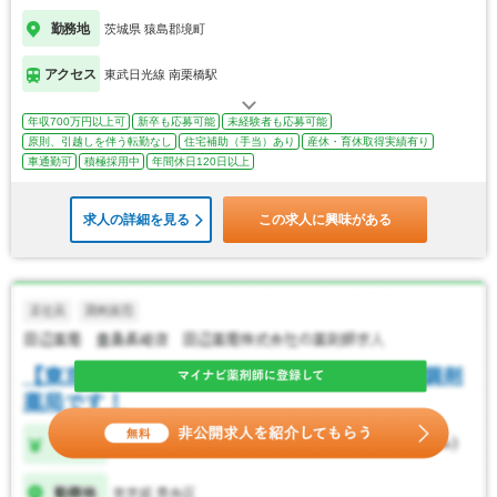
勤務地
茨城県 猿島郡境町
アクセス
東武日光線 南栗橋駅
年収700万円以上可
新卒も応募可能
未経験者も応募可能
原則、引越しを伴う転勤なし
住宅補助（手当）あり
産休・育休取得実績有り
車通勤可
積極採用中
年間休日120日以上
求人の詳細を見る
この求人に興味がある