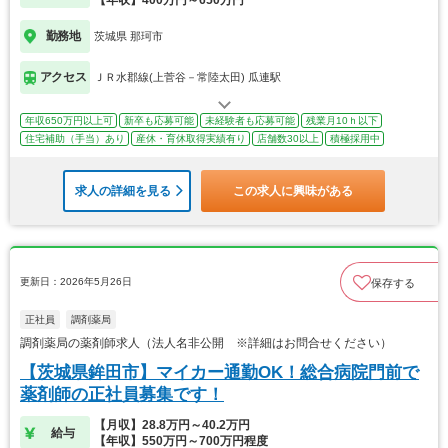
勤務地
茨城県 那珂市
アクセス
ＪＲ水郡線(上菅谷－常陸太田) 瓜連駅
年収650万円以上可
新卒も応募可能
未経験者も応募可能
残業月10ｈ以下
住宅補助（手当）あり
産休・育休取得実績有り
店舗数30以上
積極採用中
求人の詳細を見る
この求人に興味がある
更新日：2026年5月26日
保存する
正社員
調剤薬局
調剤薬局の薬剤師求人（法人名非公開 ※詳細はお問合せください）
【茨城県鉾田市】マイカー通勤OK！総合病院門前で
薬剤師の正社員募集です！
【月収】28.8万円～40.2万円
給与
【年収】550万円～700万円程度