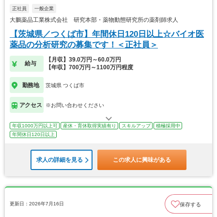
正社員
一般企業
大鵬薬品工業株式会社 研究本部・薬物動態研究所の薬剤師求人
【茨城県／つくば市】年間休日120日以上☆バイオ医
薬品の分析研究の募集です！＜正社員＞
【月収】39.0万円～60.0万円
給与
【年収】700万円～1100万円程度
勤務地
茨城県 つくば市
アクセス
※お問い合わせください
年収1000万円以上可
産休・育休取得実績有り
スキルアップ
積極採用中
年間休日120日以上
求人の詳細を見る
この求人に興味がある
更新日：2026年7月16日
保存する