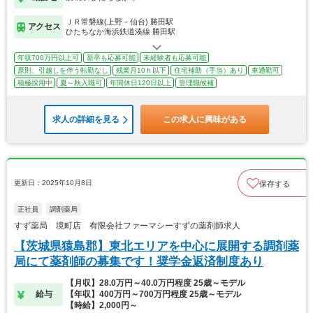
ＪＲ常磐線(上野－仙台) 勝田駅
アクセス
ひたちなか海浜鉄道湊線 勝田駅
年収700万円以上可
新卒も応募可能
未経験者も応募可能
原則、引越しを伴う転勤なし
残業月10ｈ以下
住宅補助（手当）あり
車通勤可
積極採用中
夏～秋入職可
年間休日120日以上
管理職候補
求人の詳細を見る
この求人に興味がある
更新日：2025年10月8日
保存する
正社員
調剤薬局
すず薬局 境町店 有限会社ファーマシーすずの薬剤師求人
【茨城県猿島郡】東北エリアを中心に展開する調剤薬
局にて薬剤師の募集です！奨学金返済制度あり
【月収】28.0万円～40.0万円程度 25歳～モデル
給与
【年収】400万円～700万円程度 25歳～モデル
【時給】2,000円～