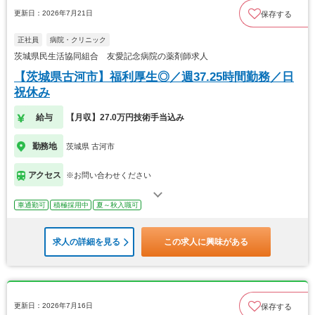
更新日：2026年7月21日
保存する
正社員
病院・クリニック
茨城県民生活協同組合 友愛記念病院の薬剤師求人
【茨城県古河市】福利厚生◎／週37.25時間勤務／日
祝休み
給与
【月収】27.0万円技術手当込み
勤務地
茨城県 古河市
アクセス
※お問い合わせください
車通勤可
積極採用中
夏～秋入職可
求人の詳細を見る
この求人に興味がある
更新日：2026年7月16日
保存する