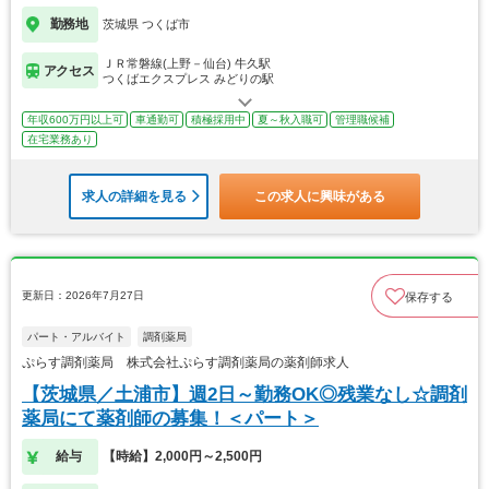
勤務地
茨城県 つくば市
ＪＲ常磐線(上野－仙台) 牛久駅
アクセス
つくばエクスプレス みどりの駅
年収600万円以上可
車通勤可
積極採用中
夏～秋入職可
管理職候補
在宅業務あり
求人の詳細を見る
この求人に興味がある
更新日：2026年7月27日
保存する
パート・アルバイト
調剤薬局
ぷらす調剤薬局 株式会社ぷらす調剤薬局の薬剤師求人
【茨城県／土浦市】週2日～勤務OK◎残業なし☆調剤
薬局にて薬剤師の募集！＜パート＞
給与
【時給】2,000円～2,500円