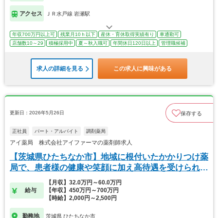
アクセス
ＪＲ水戸線 岩瀬駅
年収700万円以上可
残業月10ｈ以下
産休・育休取得実績有り
車通勤可
店舗数10～29
積極採用中
夏～秋入職可
年間休日120日以上
管理職候補
求人の詳細を見る
この求人に興味がある
更新日：2026年5月26日
保存する
正社員
パート・アルバイト
調剤薬局
アイ薬局 株式会社アイファーマの薬剤師求人
【茨城県ひたちなか市】地域に根付いたかかりつけ薬
局で、患者様の健康や笑顔に加え高待遇を受けられま
す！
【月収】32.0万円～60.0万円
給与
【年収】450万円～700万円
【時給】2,000円～2,500円
勤務地
茨城県 ひたちなか市