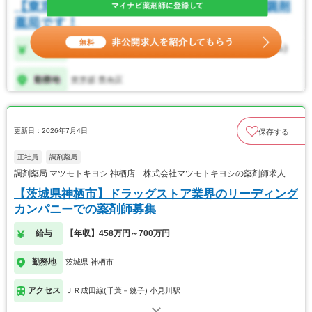
更新日：2026年7月4日
保存する
正社員
調剤薬局
調剤薬局 マツモトキヨシ 神栖店 株式会社マツモトキヨシの薬剤師求人
【茨城県神栖市】ドラッグストア業界のリーディング
カンパニーでの薬剤師募集
給与
【年収】458万円～700万円
勤務地
茨城県 神栖市
アクセス
ＪＲ成田線(千葉－銚子) 小見川駅