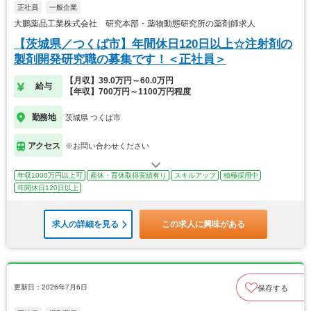
正社員
一般企業
大鵬薬品工業株式会社 研究本部・薬物動態研究所の薬剤師求人
【茨城県／つくば市】年間休日120日以上☆注射剤の
製剤開発研究職の募集です！＜正社員＞
【月収】39.0万円～60.0万円
給与
【年収】700万円～1100万円程度
勤務地
茨城県 つくば市
アクセス
※お問い合わせください
年収1000万円以上可
産休・育休取得実績有り
スキルアップ
積極採用中
年間休日120日以上
求人の詳細を見る
この求人に興味がある
更新日：2026年7月6日
保存する