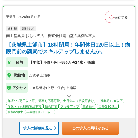
更新日：2026年6月18日
保存する
正社員
調剤薬局
南山堂薬局 おおつ野店 株式会社南山堂の薬剤師求人
【茨城県土浦市】18時閉局！年間休日120日以上！病
院門前の薬局でスキルアップしませんか。
給与
【年収】448万円～550万円24歳～45歳
勤務地
茨城県 土浦市
アクセス
ＪＲ常磐線(上野－仙台) 土浦駅
年収550万円以上可
新卒も応募可能
土日休み（相談可含む）
残業月10ｈ以下
産休・育休取得実績有り
総合門前
スキルアップ
車通勤可
店舗数30以上
積極採用中
年間休日120日以上
求人の詳細を見る
この求人に興味がある