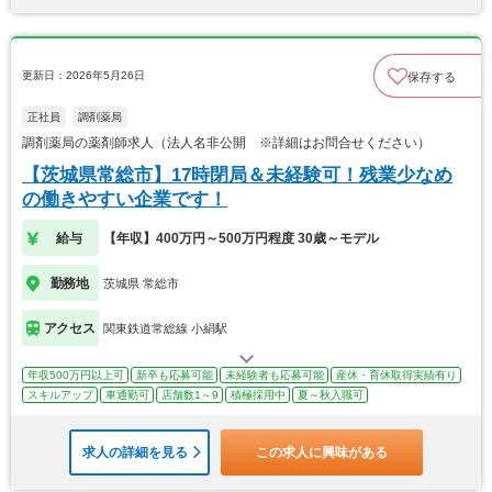
更新日：2026年5月26日
保存する
正社員
調剤薬局
調剤薬局の薬剤師求人（法人名非公開 ※詳細はお問合せください）
【茨城県常総市】17時閉局＆未経験可！残業少なめ
の働きやすい企業です！
給与
【年収】400万円～500万円程度 30歳～モデル
勤務地
茨城県 常総市
アクセス
関東鉄道常総線 小絹駅
年収500万円以上可
新卒も応募可能
未経験者も応募可能
産休・育休取得実績有り
スキルアップ
車通勤可
店舗数1～9
積極採用中
夏～秋入職可
求人の詳細を見る
この求人に興味がある