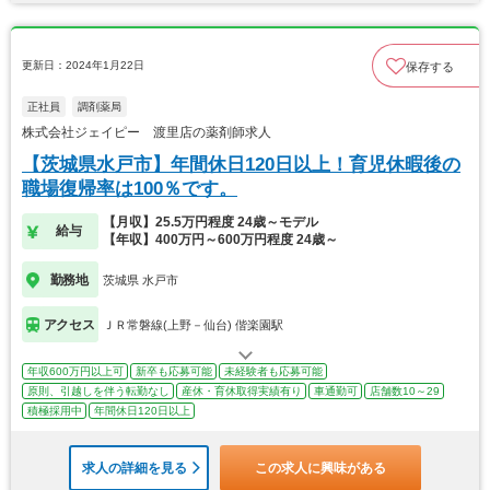
更新日：2024年1月22日
保存する
正社員
調剤薬局
株式会社ジェイピー 渡里店の薬剤師求人
【茨城県水戸市】年間休日120日以上！育児休暇後の
職場復帰率は100％です。
【月収】25.5万円程度 24歳～モデル
給与
【年収】400万円～600万円程度 24歳～
勤務地
茨城県 水戸市
アクセス
ＪＲ常磐線(上野－仙台) 偕楽園駅
年収600万円以上可
新卒も応募可能
未経験者も応募可能
原則、引越しを伴う転勤なし
産休・育休取得実績有り
車通勤可
店舗数10～29
積極採用中
年間休日120日以上
求人の詳細を見る
この求人に興味がある