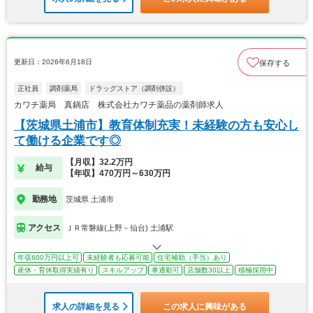
更新日：2026年6月18日
保存する
正社員
調剤薬局
ドラッグストア（調剤併設）
カワチ薬局 真鍋店 株式会社カワチ薬品の薬剤師求人
【茨城県土浦市】教育体制充実！未経験の方も安心し
て働ける企業です◎
【月収】32.2万円
給与
【年収】470万円～630万円
勤務地
茨城県 土浦市
アクセス
ＪＲ常磐線(上野－仙台) 土浦駅
年収600万円以上可
未経験者も応募可能
住宅補助（手当）あり
産休・育休取得実績有り
スキルアップ
車通勤可
店舗数30以上
積極採用中
求人の詳細を見る
この求人に興味がある