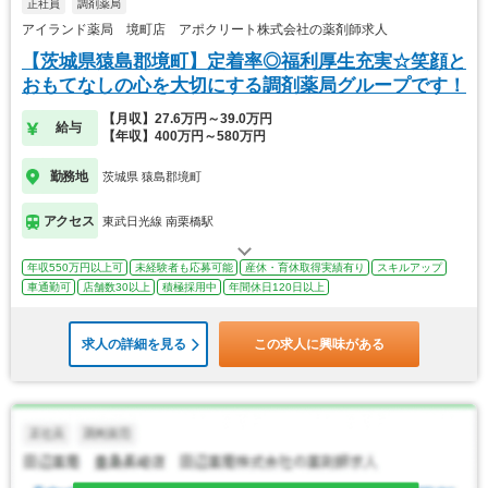
正社員
調剤薬局
アイランド薬局 境町店 アポクリート株式会社の薬剤師求人
【茨城県猿島郡境町】定着率◎福利厚生充実☆笑顔と
おもてなしの心を大切にする調剤薬局グループです！
【月収】27.6万円～39.0万円
給与
【年収】400万円～580万円
勤務地
茨城県 猿島郡境町
アクセス
東武日光線 南栗橋駅
年収550万円以上可
未経験者も応募可能
産休・育休取得実績有り
スキルアップ
車通勤可
店舗数30以上
積極採用中
年間休日120日以上
求人の詳細を見る
この求人に興味がある