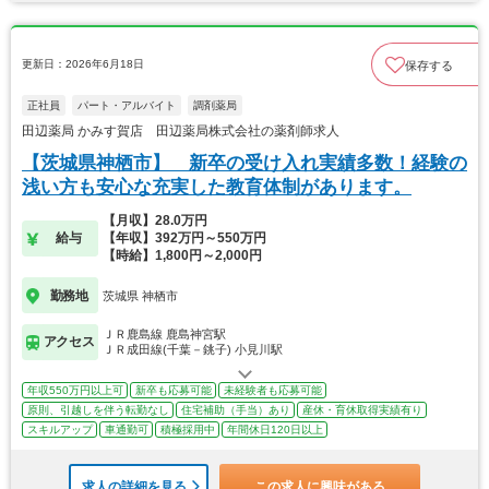
更新日：2026年6月18日
保存する
正社員
パート・アルバイト
調剤薬局
田辺薬局 かみす賀店 田辺薬局株式会社の薬剤師求人
【茨城県神栖市】 新卒の受け入れ実績多数！経験の
浅い方も安心な充実した教育体制があります。
【月収】28.0万円
給与
【年収】392万円～550万円
【時給】1,800円～2,000円
勤務地
茨城県 神栖市
ＪＲ鹿島線 鹿島神宮駅
アクセス
ＪＲ成田線(千葉－銚子) 小見川駅
年収550万円以上可
新卒も応募可能
未経験者も応募可能
原則、引越しを伴う転勤なし
住宅補助（手当）あり
産休・育休取得実績有り
スキルアップ
車通勤可
積極採用中
年間休日120日以上
求人の詳細を見る
この求人に興味がある