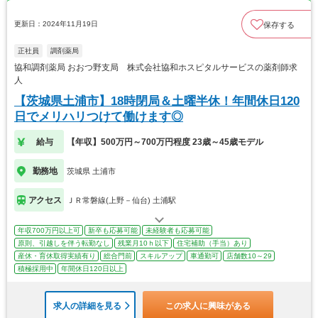
更新日：2024年11月19日
保存する
正社員
調剤薬局
協和調剤薬局 おおつ野支局 株式会社協和ホスピタルサービスの薬剤師求
人
【茨城県土浦市】18時閉局＆土曜半休！年間休日120
日でメリハリつけて働けます◎
給与
【年収】500万円～700万円程度 23歳～45歳モデル
勤務地
茨城県 土浦市
アクセス
ＪＲ常磐線(上野－仙台) 土浦駅
年収700万円以上可
新卒も応募可能
未経験者も応募可能
原則、引越しを伴う転勤なし
残業月10ｈ以下
住宅補助（手当）あり
産休・育休取得実績有り
総合門前
スキルアップ
車通勤可
店舗数10～29
積極採用中
年間休日120日以上
求人の詳細を見る
この求人に興味がある