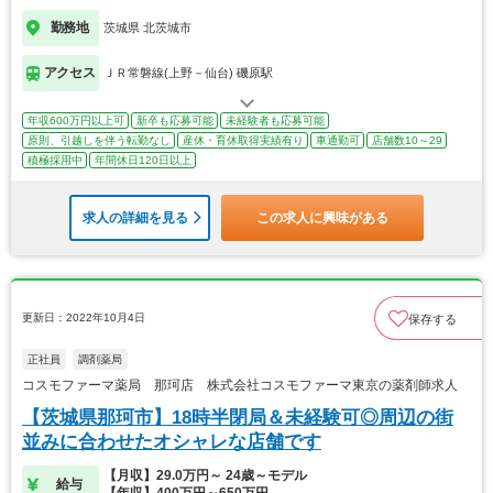
勤務地
茨城県 北茨城市
アクセス
ＪＲ常磐線(上野－仙台) 磯原駅
年収600万円以上可
新卒も応募可能
未経験者も応募可能
原則、引越しを伴う転勤なし
産休・育休取得実績有り
車通勤可
店舗数10～29
積極採用中
年間休日120日以上
求人の詳細を見る
この求人に興味がある
更新日：2022年10月4日
保存する
正社員
調剤薬局
コスモファーマ薬局 那珂店 株式会社コスモファーマ東京の薬剤師求人
【茨城県那珂市】18時半閉局＆未経験可◎周辺の街
並みに合わせたオシャレな店舗です
【月収】29.0万円～ 24歳～モデル
給与
【年収】400万円～650万円