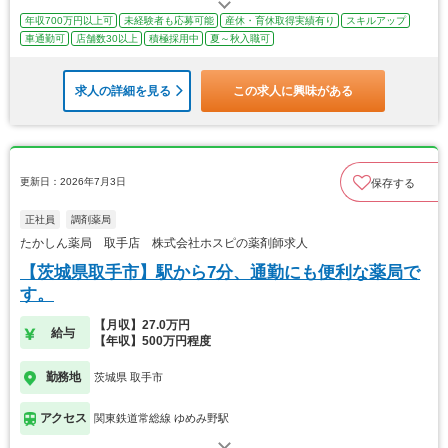
年収700万円以上可
未経験者も応募可能
産休・育休取得実績有り
スキルアップ
車通勤可
店舗数30以上
積極採用中
夏～秋入職可
求人の詳細を見る
この求人に興味がある
更新日：2026年7月3日
保存する
正社員
調剤薬局
たかしん薬局 取手店 株式会社ホスピの薬剤師求人
【茨城県取手市】駅から7分、通勤にも便利な薬局で
す。
【月収】27.0万円
給与
【年収】500万円程度
勤務地
茨城県 取手市
アクセス
関東鉄道常総線 ゆめみ野駅