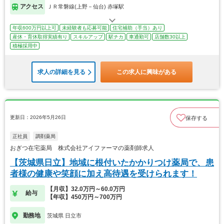
アクセス
ＪＲ常磐線(上野－仙台) 赤塚駅
年収600万円以上可
未経験者も応募可能
住宅補助（手当）あり
産休・育休取得実績有り
スキルアップ
駅チカ
車通勤可
店舗数30以上
積極採用中
求人の詳細を見る
この求人に興味がある
更新日：2026年5月26日
保存する
正社員
調剤薬局
おぎつ在宅薬局 株式会社アイファーマの薬剤師求人
【茨城県日立】地域に根付いたかかりつけ薬局で、患
者様の健康や笑顔に加え高待遇を受けられます！
【月収】32.0万円～60.0万円
給与
【年収】450万円～700万円
勤務地
茨城県 日立市