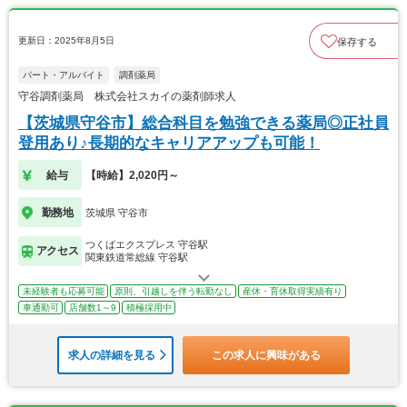
更新日：2025年8月5日
保存する
パート・アルバイト
調剤薬局
守谷調剤薬局 株式会社スカイの薬剤師求人
【茨城県守谷市】総合科目を勉強できる薬局◎正社員
登用あり♪長期的なキャリアアップも可能！
給与
【時給】2,020円～
勤務地
茨城県 守谷市
つくばエクスプレス 守谷駅
アクセス
関東鉄道常総線 守谷駅
未経験者も応募可能
原則、引越しを伴う転勤なし
産休・育休取得実績有り
車通勤可
店舗数1～9
積極採用中
求人の詳細を見る
この求人に興味がある