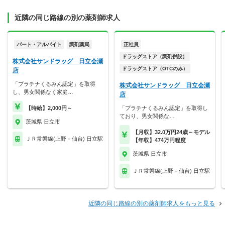
近隣の同じ路線の別の薬剤師求人
パート・アルバイト
調剤薬局
正社員
ドラッグストア（調剤併設）
株式会社サンドラッグ 日立会瀬
ドラッグストア（OTCのみ）
店
「プラチナくるみん認定」を取得
株式会社サンドラッグ 日立会瀬
し、男女関係なく家庭…
店
【時給】2,000円～
「プラチナくるみん認定」を取得し
ており、男女関係な…
茨城県 日立市
【月収】32.0万円24歳～モデル
ＪＲ常磐線(上野－仙台) 日立駅
【年収】474万円程度
茨城県 日立市
ＪＲ常磐線(上野－仙台) 日立駅
近隣の同じ路線の別の薬剤師求人をもっと見る