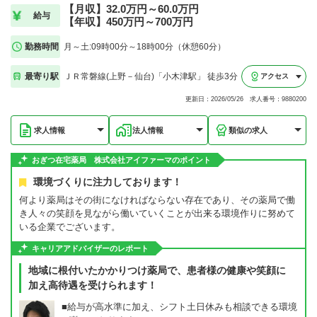
【月収】32.0万円～60.0万円
給与
【年収】450万円～700万円
勤務時間
月～土:09時00分～18時00分（休憩60分）
最寄り駅
ＪＲ常磐線(上野－仙台)「小木津駅」 徒歩3分
アクセス
更新日：2026/05/26 求人番号：9880200
求人情報
法人情報
類似の求人
おぎつ在宅薬局 株式会社アイファーマのポイント
環境づくりに注力しております！
何より薬局はその街になければならない存在であり、その薬局で働
き人々の笑顔を見ながら働いていくことが出来る環境作りに努めて
いる企業でございます。
キャリアアドバイザーのレポート
地域に根付いたかかりつけ薬局で、患者様の健康や笑顔に
加え高待遇を受けられます！
■給与が高水準に加え、シフト土日休みも相談できる環境