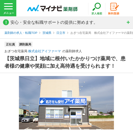
!
安心・安全な転職サポートの提供に努めます。
薬剤師の求人・転職TOP
茨城県
日立市
おぎつ在宅薬局 株式会社アイファーマの薬剤
正社員
調剤薬局
おぎつ在宅薬局
株式会社アイファーマ
の薬剤師求人
【茨城県日立】地域に根付いたかかりつけ薬局で、患
者様の健康や笑顔に加え高待遇を受けられます！