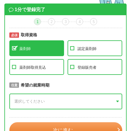
1分で登録完了
1
2
3
4
5
取得資格
必須
必須
薬剤師
認定薬剤師
薬剤師取得見込
登録販売者
取得予定年
希望の就業時期
必須
任意
年 3月
次に進む