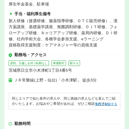
厚生年金基金、駐車場
手当・福利厚生備考
新人研修（接遇研修、服薬指導研修、ＯＴＣ販売研修）、漢
方薬講座、基礎薬学講座、無菌調剤研修、ＯＪＴ研修、フォ
ローアップ研修、キャリアアップ研修、薬局内研修、ＤＩ研
修、社内学術大会、各種学会参加支援、eラーニング
資格取得支援制度：ケアマネジャー等の資格支援
勤務地・アクセス
原則、引越しを伴う転勤なし
車通勤可
駅チカ
茨城県日立市小木津町1丁目4番5号
ＪＲ常磐線(上野－仙台)「小木津駅」 徒歩3分
同じエリアで似た条件の求人や、同じ路線の求人なども喜んでご紹
介いたします。お悩みやご希望があれば、ぜひご相談ください。
無料で相談する
勤務時間