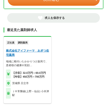
求人を保存する
最近見た薬剤師求人
正社員
調剤薬局
株式会社アイファーマ おぎつ在
宅薬局
地域に根付いたかかりつけ薬局で、
患者様の健康や笑顔…
【月収】32.0万円～60.0万円
【年収】450万円～700万円
茨城県 日立市
ＪＲ常磐線(上野－仙台) 小木津
駅