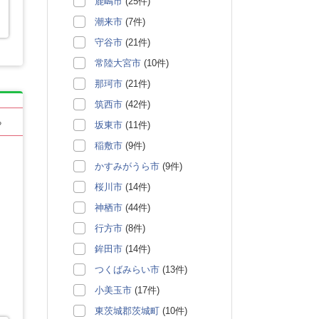
鹿嶋市
(25件)
潮来市
(7件)
守谷市
(21件)
常陸大宮市
(10件)
那珂市
(21件)
筑西市
(42件)
る
坂東市
(11件)
稲敷市
(9件)
かすみがうら市
(9件)
桜川市
(14件)
神栖市
(44件)
行方市
(8件)
鉾田市
(14件)
つくばみらい市
(13件)
小美玉市
(17件)
東茨城郡茨城町
(10件)