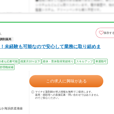
保存す
人
調剤薬局
！未経験も可能なので安心して業務に取り組めま
験者も応募可能
残業月10ｈ以下
産休・育休取得実績有り
スキルアップ
車通勤可
管理職候補
この求人に興味がある
マイナビ薬剤師が求人情報を無料でご提供します。
薬局・病院等への直接応募・問い合わせではありません
のでご安心ください。
ちなか海浜鉄道湊線