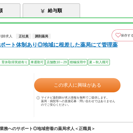
順
給与順
保存す
剤師求人
正社員
調剤薬局
ポート体制あり◎地域に根差した薬局にて管理薬
・育休取得実績有り
車通勤可
店舗数10～29
積極採用中
夏～秋入職可
この求人に興味がある
マイナビ薬剤師が求人情報を無料でご提供します。
薬局・病院等への直接応募・問い合わせではありません
のでご安心ください。
業務へのサポート◎地域密着の薬局求人＜正職員＞