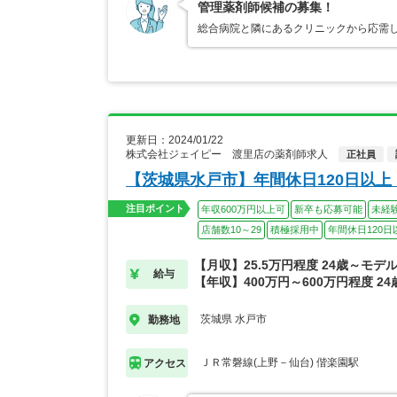
管理薬剤師候補の募集！
総合病院と隣にあるクリニックから応需
更新日：2024/01/22
株式会社ジェイピー 渡里店の薬剤師求人
正社員
【茨城県水戸市】年間休日120日以上
注目ポイント
年収600万円以上可
新卒も応募可能
未経
店舗数10～29
積極採用中
年間休日120日
【月収】25.5万円程度 24歳～モデ
給与
【年収】400万円～600万円程度 24
茨城県 水戸市
勤務地
ＪＲ常磐線(上野－仙台) 偕楽園駅
アクセス