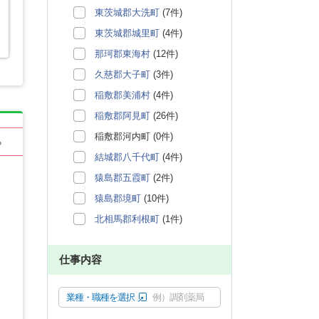
東茨城郡大洗町
(7件)
東茨城郡城里町
(4件)
那珂郡東海村
(12件)
久慈郡大子町
(3件)
稲敷郡美浦村
(4件)
稲敷郡阿見町
(26件)
稲敷郡河内町 (0件)
る
結城郡八千代町
(4件)
猿島郡五霞町
(2件)
猿島郡境町
(10件)
北相馬郡利根町
(1件)
仕事内容
業種・職種を選択
例）調剤薬局