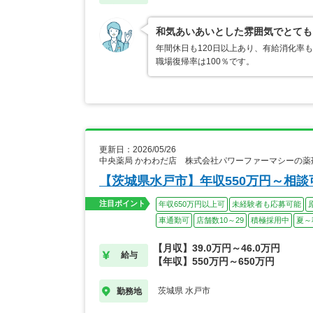
和気あいあいとした雰囲気でとても
年間休日も120日以上あり、有給消化率
職場復帰率は100％です。
更新日：2026/05/26
中央薬局 かわわだ店 株式会社パワーファーマシーの薬
【茨城県水戸市】年収550万円～相談
注目ポイント
年収650万円以上可
未経験者も応募可能
車通勤可
店舗数10～29
積極採用中
夏～
【月収】39.0万円～46.0万円
給与
【年収】550万円～650万円
茨城県 水戸市
勤務地