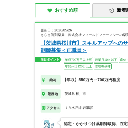
おすすめ順
新着
更新日：2026/05/26
さらさ調剤薬局 株式会社フィールドファーマシーの薬
【茨城県桜川市】スキルアップへのサ
剤師募集＜正職員＞
注目ポイント
年収700万円以上可
残業月10ｈ以下
産休
年間休日120日以上
管理職候補
【年収】550万円～700万円程度
給与
茨城県 桜川市
勤務地
ＪＲ水戸線 岩瀬駅
アクセス
認定・かかりつけ薬剤師取得、在宅