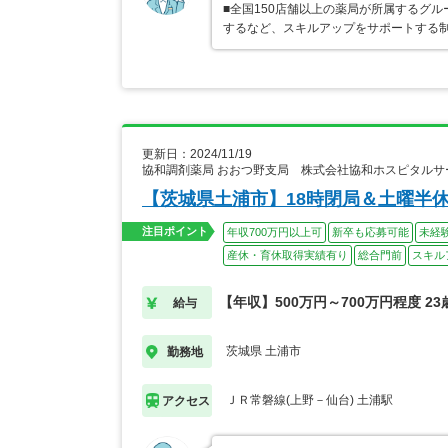
■全国150店舗以上の薬局が所属するグ
するなど、スキルアップをサポートする
更新日：2024/11/19
協和調剤薬局 おおつ野支局 株式会社協和ホスピタルサ
【茨城県土浦市】18時閉局＆土曜半休
注目ポイント
年収700万円以上可
新卒も応募可能
未経
産休・育休取得実績有り
総合門前
スキル
【年収】500万円～700万円程度 2
給与
茨城県 土浦市
勤務地
ＪＲ常磐線(上野－仙台) 土浦駅
アクセス