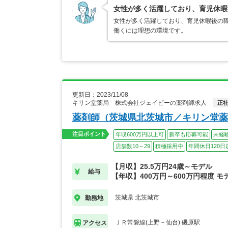
女性が多く活躍しており、育児休暇
女性が多く活躍しており、育児休暇後の職
働くには理想の環境です。
更新日：2023/11/08
キリン堂薬局 株式会社ジェイピーの薬剤師求人
正
薬剤師（茨城県北茨城市／キリン堂薬
注目ポイント
年収600万円以上可
新卒も応募可能
未経
店舗数10～29
積極採用中
年間休日120日
【月収】25.5万円24歳～モデル
給与
【年収】400万円～600万円程度 モ
茨城県 北茨城市
勤務地
ＪＲ常磐線(上野－仙台) 磯原駅
アクセス