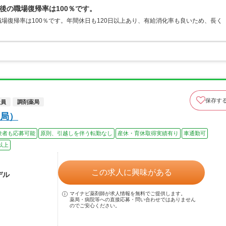
後の職場復帰率は100％です。
場復帰率は100％です。年間休日も120日以上あり、有給消化率も良いため、長く
保存す
社員
調剤薬局
局）
験者も応募可能
原則、引越しを伴う転勤なし
産休・育休取得実績有り
車通勤可
以上
この求人に興味がある
デル
マイナビ薬剤師が求人情報を無料でご提供します。
薬局・病院等への直接応募・問い合わせではありません
のでご安心ください。