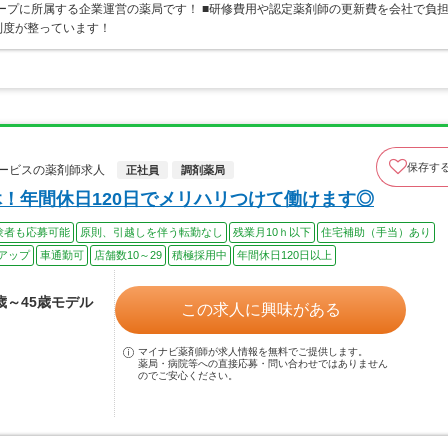
ループに所属する企業運営の薬局です！ ■研修費用や認定薬剤師の更新費を会社で負
制度が整っています！
保存す
ービスの薬剤師求人
正社員
調剤薬局
！年間休日120日でメリハリつけて働けます◎
験者も応募可能
原則、引越しを伴う転勤なし
残業月10ｈ以下
住宅補助（手当）あり
アップ
車通勤可
店舗数10～29
積極採用中
年間休日120日以上
3歳～45歳モデル
この求人に興味がある
マイナビ薬剤師が求人情報を無料でご提供します。
薬局・病院等への直接応募・問い合わせではありません
のでご安心ください。