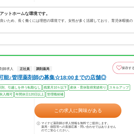
アットホームな環境です。
も良いため、長く働くには理想の環境です。女性が多く活躍しており、育児休暇後の
保存す
剤師求人
正社員
調剤薬局
可能♪管理薬剤師の募集☆18:00までの店舗◎
原則、引越しを伴う転勤なし
残業月10ｈ以下
産休・育休取得実績有り
スキルアップ
秋入職可
年間休日120日以上
管理職候補
この求人に興味がある
マイナビ薬剤師が求人情報を無料でご提供します。
薬局・病院等への直接応募・問い合わせではありません
のでご安心ください。