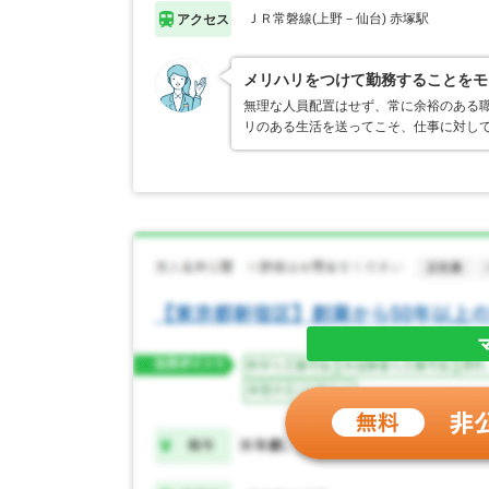
ＪＲ常磐線(上野－仙台) 赤塚駅
アクセス
メリハリをつけて勤務することをモ
無理な人員配置はせず、常に余裕のある
リのある生活を送ってこそ、仕事に対し