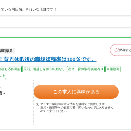
している同店舗、きれいな店舗です！
保存す
調剤薬局
！育児休暇後の職場復帰率は100％です。
験者も応募可能
原則、引越しを伴う転勤なし
産休・育休取得実績有り
車通勤可
以上
ル
この求人に興味がある
歳～
マイナビ薬剤師が求人情報を無料でご提供します。
薬局・病院等への直接応募・問い合わせではありません
のでご安心ください。