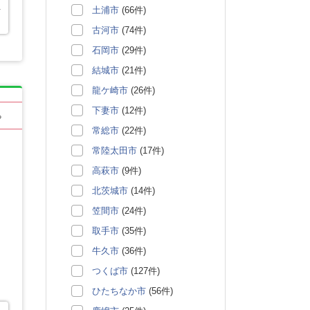
担
土浦市
(66件)
古河市
(74件)
石岡市
(29件)
結城市
(21件)
龍ケ崎市
(26件)
下妻市
(12件)
る
常総市
(22件)
常陸太田市
(17件)
高萩市
(9件)
北茨城市
(14件)
笠間市
(24件)
取手市
(35件)
牛久市
(36件)
つくば市
(127件)
ひたちなか市
(56件)