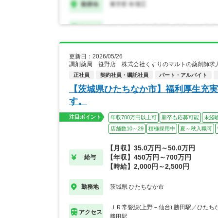
更新日：2026/05/26
調剤薬局 笹野店 株式会社くすりのマルトの薬剤師求
正社員
契約社員・嘱託社員
パート・アルバイト
【茨城県ひたちなか市】福利厚生充実
す。
注目ポイント
年収700万円以上可
新卒も応募可能
未経
店舗数10～29
積極採用中
夏～秋入職可
【月収】35.0万円～50.0万円
【年収】450万円～700万円
給与
【時給】2,000円～2,500円
茨城県 ひたちなか市
勤務地
ＪＲ常磐線(上野－仙台) 勝田駅／ひた
アクセス
勝田駅