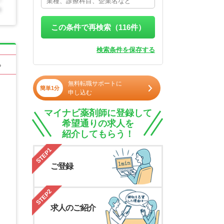
この条件で再検索（
116
件）
検索条件を保存する
る
無料転職サポートに
簡単1分
申し込む
マイナビ薬剤師に登録して
希望通りの求人を
紹介してもらう！
STEP1
ご登録
STEP2
求人のご紹介