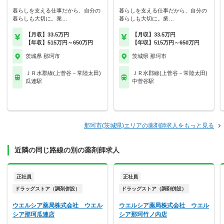
暮らしを支える仕事だから、自分の
暮らしを支える仕事だから、自分の
暮らしも大切に。業…
暮らしも大切に。業…
【月収】33.5万円
【月収】33.5万円
【年収】515万円～650万円
【年収】515万円～650万円
茨城県 那珂市
茨城県 那珂市
ＪＲ水郡線(上菅谷－常陸太田)
ＪＲ水郡線(上菅谷－常陸太田)
瓜連駅
中菅谷駅
那珂市(茨城県)エリアの薬剤師求人をもっと見る
近隣の同じ路線の別の薬剤師求人
正社員
正社員
ドラッグストア（調剤併設）
ドラッグストア（調剤併設）
ウエルシア薬局株式会社 ウエル
ウエルシア薬局株式会社 ウエル
シア那珂瓜連店
シア那珂竹ノ内店