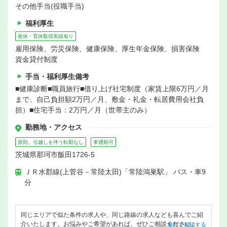
その他手当(役職手当)
福利厚生
産休・育休取得実績有り
雇用保険、労災保険、健康保険、厚生年金保険、損害保険
資金貸付制度
手当・福利厚生備考
■健康診断■職員旅行■借り上げ社宅制度（家賃上限6万円／月
まで、自己負担額2万円／月、敷金・礼金・転居費用会社負
担）■住宅手当：2万円／月（世帯主のみ）
勤務地・アクセス
原則、引越しを伴う転勤なし
車通勤可
茨城県那珂市飯田1726-5
ＪＲ水郡線(上菅谷－常陸太田)「常陸鴻巣駅」 バス・車9
分
同じエリアで似た条件の求人や、同じ路線の求人なども喜んでご紹
介いたします。お悩みやご希望があれば、ぜひご相談ください。
無料で相談する