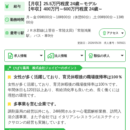
【月収】25.5万円程度 24歳～モデル
給与
【年収】400万円～600万円程度 24歳～
月～金:09時00分～18時00分（休憩60分）,土:09時00分～13時
勤務時間
00分
ＪＲ水郡線(上菅谷－常陸太田)「常陸鴻巣
最寄り駅
アクセス
駅」 バス・車9分
更新日：2026/05/26 求人番号：505921
求人情報
法人情報
類似の求人
ひばり薬局 株式会社ジェイピーのポイント
女性が多く活躍しており、育児休暇後の職場復帰率は100％
女性が多く活躍しており、育児休暇後の職場復帰率は100％です。
年間休日も120日以上あり、有給消化率も良いため、長く働くには
理想の環境です。
多事業を営む企業です。
調剤薬局の経営以外にも、24時間ホルター心電図解析業務、訪問入
浴介護事業、また子会社では イタリアンレストラン/エステティッ
クサロンの経営も実施しています。