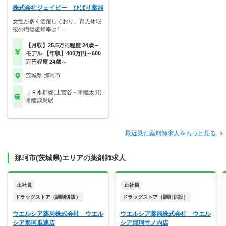
株式会社ジェイピー ひばり薬局
女性が多く活躍しており、育児休暇
後の職場復帰率は1…
【月収】25.5万円程度 24歳～
モデル 【年収】400万円～600
万円程度 24歳～
茨城県 那珂市
ＪＲ水郡線(上菅谷－常陸太田)
常陸鴻巣駅
最近見た薬剤師求人をもっと見る
那珂市(茨城県)エリアの薬剤師求人
正社員
正社員
ドラッグストア（調剤併設）
ドラッグストア（調剤併設）
ウエルシア薬局株式会社 ウエル
ウエルシア薬局株式会社 ウエル
シア那珂瓜連店
シア那珂竹ノ内店