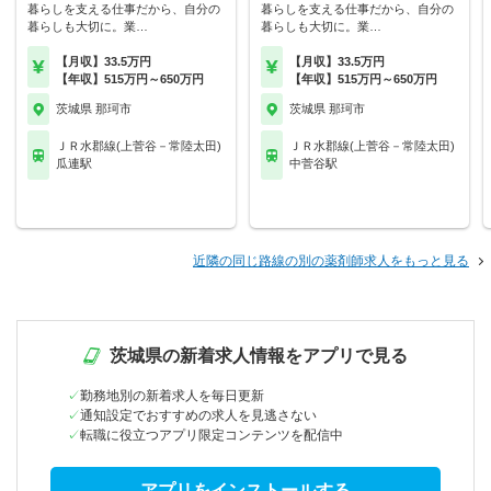
暮らしを支える仕事だから、自分の
暮らしを支える仕事だから、自分の
暮らしも大切に。業…
暮らしも大切に。業…
【月収】33.5万円
【月収】33.5万円
【年収】515万円～650万円
【年収】515万円～650万円
茨城県 那珂市
茨城県 那珂市
ＪＲ水郡線(上菅谷－常陸太田)
ＪＲ水郡線(上菅谷－常陸太田)
瓜連駅
中菅谷駅
近隣の同じ路線の別の薬剤師求人をもっと見る
茨城県の新着求人情報をアプリで見る
勤務地別の新着求人を毎日更新
通知設定でおすすめの求人を見逃さない
転職に役立つアプリ限定コンテンツを配信中
アプリをインストールする