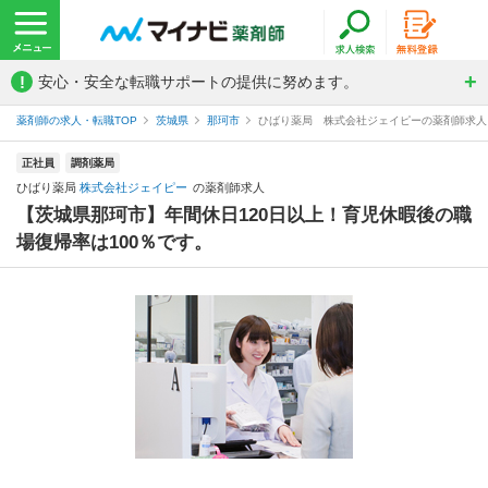
!
安心・安全な転職サポートの提供に努めます。
薬剤師の求人・転職TOP
茨城県
那珂市
ひばり薬局 株式会社ジェイピーの薬剤師求人
正社員
調剤薬局
ひばり薬局
株式会社ジェイピー
の薬剤師求人
【茨城県那珂市】年間休日120日以上！育児休暇後の職
場復帰率は100％です。