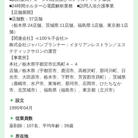
■24時間ホルター心電図解析業務 ■訪問入浴介護事業
【店舗展開】
■店舗数：37店舗
（栃木県:24店舗、茨城県:11店舗、福島県:1店舗、東京都:1店
舗）
【関連会社】≪100％子会社≫
株式会社ジャパンプランナー：イタリアンレストラン／エス
テティックサロンの運営
【事業所】
本社／栃木県宇都宮市伝馬町４－４
店舗／栃木県（宇都宮市、鹿沼市、高根沢町、那珂川町、日
光市、大田原市、栃木市、下野市、芳賀郡市貝町）、茨城県
（鹿嶋市、水戸市、東海村、那珂市、石岡市、ひたちなか
市、北茨城市）、福島県（福島市）、東京都（立川市）
設立
1995年04月
従業員数
薬剤師：107名、平均年齢：39歳
所在地