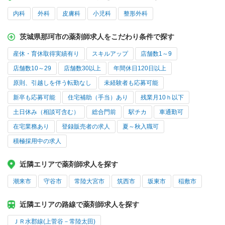
内科
外科
皮膚科
小児科
整形外科
茨城県那珂市の薬剤師求人をこだわり条件で探す
産休・育休取得実績有り
スキルアップ
店舗数1～9
店舗数10～29
店舗数30以上
年間休日120日以上
原則、引越しを伴う転勤なし
未経験者も応募可能
新卒も応募可能
住宅補助（手当）あり
残業月10ｈ以下
土日休み（相談可含む）
総合門前
駅チカ
車通勤可
在宅業務あり
登録販売者の求人
夏～秋入職可
積極採用中の求人
近隣エリアで薬剤師求人を探す
潮来市
守谷市
常陸大宮市
筑西市
坂東市
稲敷市
近隣エリアの路線で薬剤師求人を探す
ＪＲ水郡線(上菅谷－常陸太田)