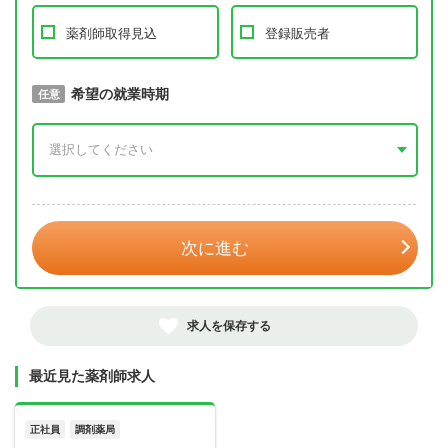
薬剤師取得見込
登録販売者
取得予定年
希望の就業時期
必須
任意
年 3月
次に進む
求人を保存する
最近見た薬剤師求人
正社員
調剤薬局